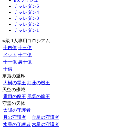
EXラッシュ
チャレダン5
チャレダン4
チャレダン3
チャレダン2
チャレダン1
∞級 1人専用コロシアム
十四億
十三億
ドット
十二億
十一億
裏十億
十億
奈落の重界
大樹の霊王
紅蓮の機王
天空の儚域
霧雨の魔王
風雲の龍王
守霊の天体
太陽の守護者
月の守護者
金星の守護者
水星の守護者
木星の守護者