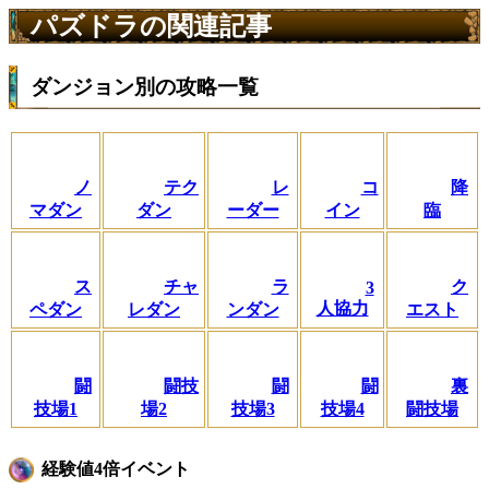
パズドラの関連記事
ダンジョン別の攻略一覧
ノ
テク
レ
コ
降
マダン
ダン
ーダー
イン
臨
ス
チャ
ラ
ク
3
人協力
ペダン
レダン
ンダン
エスト
闘
闘技
闘
闘
裏
技場1
場2
技場3
技場4
闘技場
経験値4倍イベント