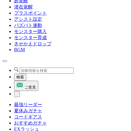
超覚醒
潜在覚醒
プラスポイント
アシスト設定
パズバト連動
モンスター購入
モンスター育成
きせかえドロップ
BGM
検索
ご意見
最強リーダー
夏休みガチャ
コードギアス
おすすめガチャ
EXラッシュ