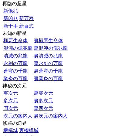
再臨の超星
新億兆
新凶兆
新万寿
新千手
新百式
未知の新星
極悪生命体
裏極悪生命体
混沌の億兆龍
裏混沌の億兆龍
潰滅の兆龍
裏潰滅の兆龍
永刻の万龍
裏永刻の万龍
蒼穹の千龍
裏蒼穹の千龍
業炎の百龍
裏業炎の百龍
神秘の次元
零次元
裏零次元
多次元
裏多次元
四次元
裏四次元
次元の案内人
裏次元の案内人
修羅の幻界
機構城
裏機構城