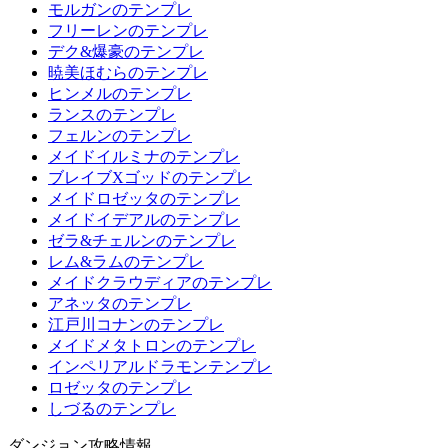
モルガンのテンプレ
フリーレンのテンプレ
デク&爆豪のテンプレ
暁美ほむらのテンプレ
ヒンメルのテンプレ
ランスのテンプレ
フェルンのテンプレ
メイドイルミナのテンプレ
ブレイブXゴッドのテンプレ
メイドロゼッタのテンプレ
メイドイデアルのテンプレ
ゼラ&チェルンのテンプレ
レム&ラムのテンプレ
メイドクラウディアのテンプレ
アネッタのテンプレ
江戸川コナンのテンプレ
メイドメタトロンのテンプレ
インペリアルドラモンテンプレ
ロゼッタのテンプレ
しづるのテンプレ
ダンジョン攻略情報