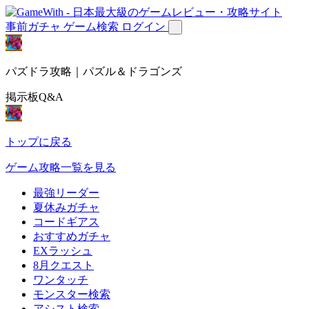
事前ガチャ
ゲーム検索
ログイン
パズドラ攻略｜パズル＆ドラゴンズ
掲示板Q&A
トップに戻る
ゲーム攻略一覧を見る
最強リーダー
夏休みガチャ
コードギアス
おすすめガチャ
EXラッシュ
8月クエスト
ワンタッチ
モンスター検索
アシスト検索