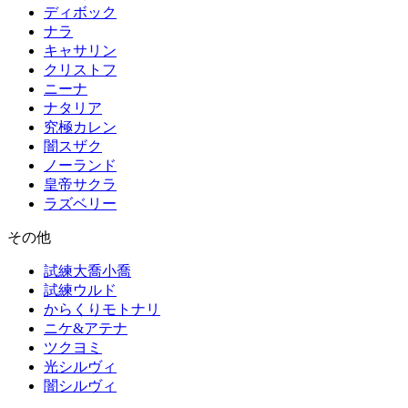
ディボック
ナラ
キャサリン
クリストフ
ニーナ
ナタリア
究極カレン
闇スザク
ノーランド
皇帝サクラ
ラズベリー
その他
試練大喬小喬
試練ウルド
からくりモトナリ
ニケ&アテナ
ツクヨミ
光シルヴィ
闇シルヴィ