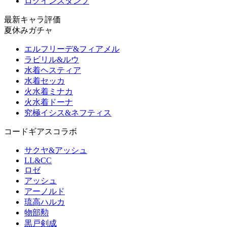
ログインスタンプ
最新キャラ評価
夏休みガチャ
エルフリーデ&フィアメル
ラビリル&ルウ
水着ヘスティア
水着セッカ
火水着ミナカ
火水着ドーナ
究極イシス&ネフティス
コードギアスコラボ
サクヤ&アッシュ
LL&CC
ロゼ
アッシュ
アーノルド
琉高ハルカ
物部勲
黒戸剣成