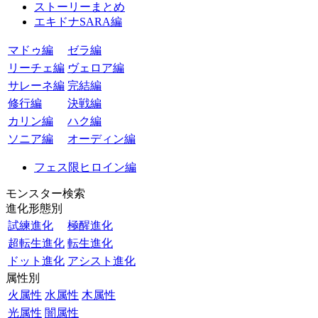
ストーリーまとめ
エキドナSARA編
マドゥ編
ゼラ編
リーチェ編
ヴェロア編
サレーネ編
完結編
修行編
決戦編
カリン編
ハク編
ソニア編
オーディン編
フェス限ヒロイン編
モンスター検索
進化形態別
試練進化
極醒進化
超転生進化
転生進化
ドット進化
アシスト進化
属性別
火属性
水属性
木属性
光属性
闇属性