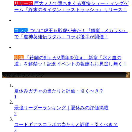
リリース
巨大メカで撃ちまくる爽快シューティングゲ
ーム『終末のタイタン：ラストラッシュ』リリース！
コラボ
ついに虎王＆影虎が来た！『鋼嵐 - メカラシ』
で「魔神英雄伝ワタル」コラボ後半が開催！
特集
『鈴蘭の剣』が2周年を迎え、新章「氷と血の
道」を解禁ッ！記念イベントの報酬もお見逃し無く！
攻略記事ランキング
夏休みガチャの当たりと評価・引くべき？
1
最強リーダーランキング｜夏休みの評価掲載
2
コードギアスコラボの当たりと評価・引くべき？
3