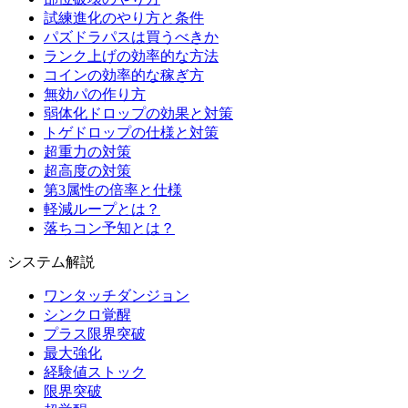
試練進化のやり方と条件
パズドラパスは買うべきか
ランク上げの効率的な方法
コインの効率的な稼ぎ方
無効パの作り方
弱体化ドロップの効果と対策
トゲドロップの仕様と対策
超重力の対策
超高度の対策
第3属性の倍率と仕様
軽減ループとは？
落ちコン予知とは？
システム解説
ワンタッチダンジョン
シンクロ覚醒
プラス限界突破
最大強化
経験値ストック
限界突破