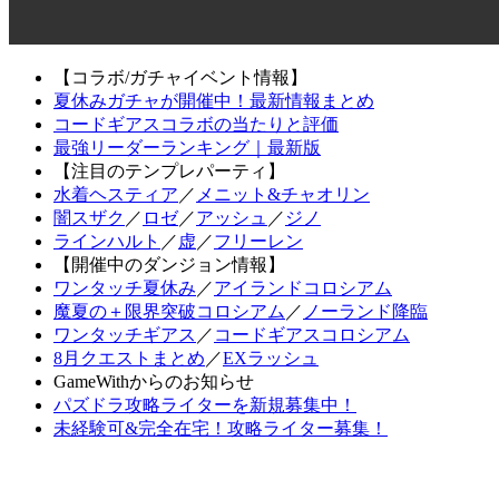
【コラボ/ガチャイベント情報】
夏休みガチャが開催中！最新情報まとめ
コードギアスコラボの当たりと評価
最強リーダーランキング｜最新版
【注目のテンプレパーティ】
水着ヘスティア
／
メニット&チャオリン
闇スザク
／
ロゼ
／
アッシュ
／
ジノ
ラインハルト
／
虚
／
フリーレン
【開催中のダンジョン情報】
ワンタッチ夏休み
／
アイランドコロシアム
魔夏の＋限界突破コロシアム
／
ノーランド降臨
ワンタッチギアス
／
コードギアスコロシアム
8月クエストまとめ
／
EXラッシュ
GameWithからのお知らせ
パズドラ攻略ライターを新規募集中！
未経験可&完全在宅！攻略ライター募集！