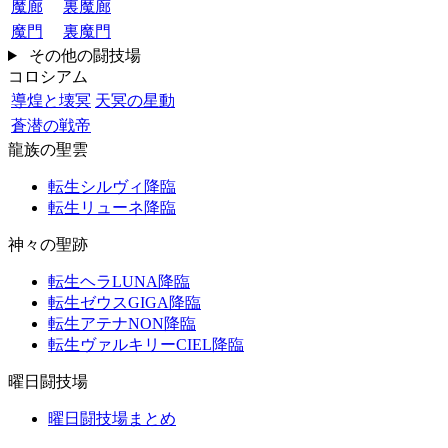
魔廊
裏魔廊
魔門
裏魔門
その他の闘技場
コロシアム
導煌と壊冥
天冥の星動
蒼潜の戦帝
龍族の聖雲
転生シルヴィ降臨
転生リューネ降臨
神々の聖跡
転生ヘラLUNA降臨
転生ゼウスGIGA降臨
転生アテナNON降臨
転生ヴァルキリーCIEL降臨
曜日闘技場
曜日闘技場まとめ