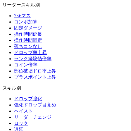
リーダースキル別
7×6マス
コンボ加算
固定ダメージ
操作時間延長
操作時間固定
落ちコンなし
ドロップ率上昇
ランク経験値倍率
コイン倍率
部位破壊ドロ率上昇
プラスポイント上昇
スキル別
ドロップ強化
強化ドロップ目覚め
ヘイスト
リーダーチェンジ
ロック
遅延