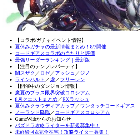
【コラボ/ガチャイベント情報】
夏休みガチャの最新情報まとめ！8/7開催
コードギアスコラボの当たりと評価
最強リーダーランキング｜最新版
【注目のテンプレパーティ】
闇スザク
／
ロゼ
／
アッシュ
／
ジノ
ラインハルト
／
虚
／
フリーレン
【開催中のダンジョン情報】
魔夏のプラス限界突破コロシアム
8月クエストまとめ
／
EXラッシュ
夏休みクラウディアカップ
／
ワンタッチコードギアス
ノーランド降臨
／
コードギアスコロシアム
GameWithからのお知らせ
パズドラ攻略ライターを新規募集中！
未経験可&完全在宅！攻略ライター募集！