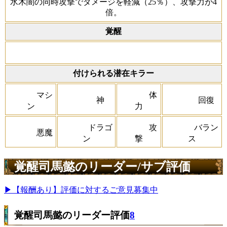
水木闇の同時攻撃でダメージを軽減（25％）、攻撃力が4
倍。
覚醒
付けられる潜在キラー
マシ
体
神
回復
ン
力
ドラゴ
攻
バラン
悪魔
ン
撃
ス
覚醒司馬懿のリーダー/サブ評価
▶【報酬あり】評価に対するご意見募集中
覚醒司馬懿のリーダー評価
8