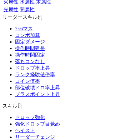
火属性
水属性
木属性
光属性
闇属性
リーダースキル別
7×6マス
コンボ加算
固定ダメージ
操作時間延長
操作時間固定
落ちコンなし
ドロップ率上昇
ランク経験値倍率
コイン倍率
部位破壊ドロ率上昇
プラスポイント上昇
スキル別
ドロップ強化
強化ドロップ目覚め
ヘイスト
リーダーチェンジ