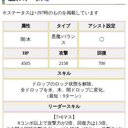
※ステータスは+297時のものを掲載しています
属性
タイプ
アシスト設定
悪魔/バラン
闇/木
◯
ス
HP
攻撃
回復
4505
2158
700
スキル
ドロップのロック状態を解除。
全ドロップを水、木、闇ドロップに変化。
（最短：9ターン）
リーダースキル
【7×6マス】
8コンボ以上で攻撃力が2倍、回復力は1.5倍。