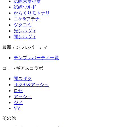
試練大喬小喬
試練ウルド
からくりモトナリ
ニケ&アテナ
ツクヨミ
光シルヴィ
闇シルヴィ
最新テンプレパーティ
テンプレパーティ一覧
コードギアスコラボ
闇スザク
サクヤ&アッシュ
ロゼ
アッシュ
ジノ
VV
その他