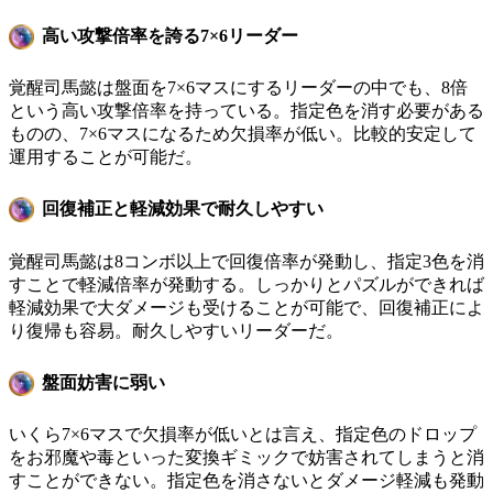
高い攻撃倍率を誇る7×6リーダー
覚醒司馬懿は盤面を7×6マスにするリーダーの中でも、8倍
という高い攻撃倍率を持っている。指定色を消す必要がある
ものの、7×6マスになるため欠損率が低い。比較的安定して
運用することが可能だ。
回復補正と軽減効果で耐久しやすい
覚醒司馬懿は8コンボ以上で回復倍率が発動し、指定3色を消
すことで軽減倍率が発動する。しっかりとパズルができれば
軽減効果で大ダメージも受けることが可能で、回復補正によ
り復帰も容易。耐久しやすいリーダーだ。
盤面妨害に弱い
いくら7×6マスで欠損率が低いとは言え、指定色のドロップ
をお邪魔や毒といった変換ギミックで妨害されてしまうと消
すことができない。指定色を消さないとダメージ軽減も発動