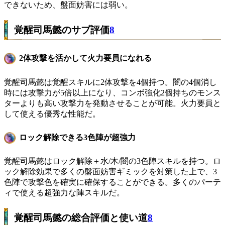
できないため、盤面妨害には弱い。
覚醒司馬懿のサブ評価
8
2体攻撃を活かして火力要員になれる
覚醒司馬懿は覚醒スキルに2体攻撃を4個持つ。闇の4個消し
時には攻撃力が5倍以上になり、コンボ強化2個持ちのモンス
ターよりも高い攻撃力を発動させることが可能。火力要員と
して使える優秀な性能だ。
ロック解除できる3色陣が超強力
覚醒司馬懿はロック解除＋水/木/闇の3色陣スキルを持つ。ロ
ック解除効果で多くの盤面妨害ギミックを対策した上で、3
色陣で攻撃色を確実に確保することができる。多くのパーテ
ィで使える超強力な陣スキルだ。
覚醒司馬懿の総合評価と使い道
8