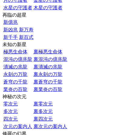
月の守護者
金星の守護者
水星の守護者
木星の守護者
再臨の超星
新億兆
新凶兆
新万寿
新千手
新百式
未知の新星
極悪生命体
裏極悪生命体
混沌の億兆龍
裏混沌の億兆龍
潰滅の兆龍
裏潰滅の兆龍
永刻の万龍
裏永刻の万龍
蒼穹の千龍
裏蒼穹の千龍
業炎の百龍
裏業炎の百龍
神秘の次元
零次元
裏零次元
多次元
裏多次元
四次元
裏四次元
次元の案内人
裏次元の案内人
修羅の幻界