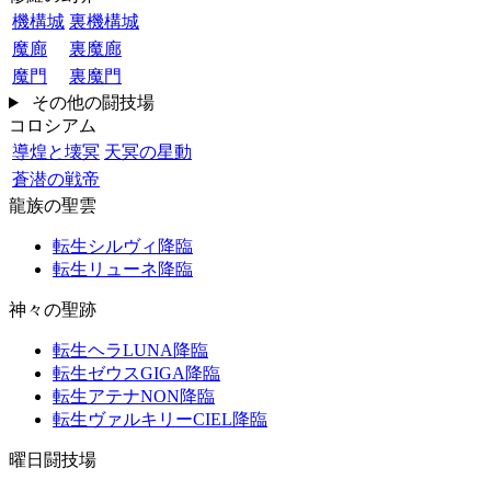
機構城
裏機構城
魔廊
裏魔廊
魔門
裏魔門
その他の闘技場
コロシアム
導煌と壊冥
天冥の星動
蒼潜の戦帝
龍族の聖雲
転生シルヴィ降臨
転生リューネ降臨
神々の聖跡
転生ヘラLUNA降臨
転生ゼウスGIGA降臨
転生アテナNON降臨
転生ヴァルキリーCIEL降臨
曜日闘技場