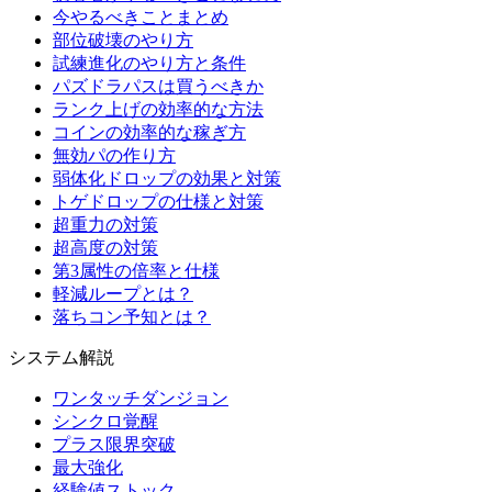
今やるべきことまとめ
部位破壊のやり方
試練進化のやり方と条件
パズドラパスは買うべきか
ランク上げの効率的な方法
コインの効率的な稼ぎ方
無効パの作り方
弱体化ドロップの効果と対策
トゲドロップの仕様と対策
超重力の対策
超高度の対策
第3属性の倍率と仕様
軽減ループとは？
落ちコン予知とは？
システム解説
ワンタッチダンジョン
シンクロ覚醒
プラス限界突破
最大強化
経験値ストック