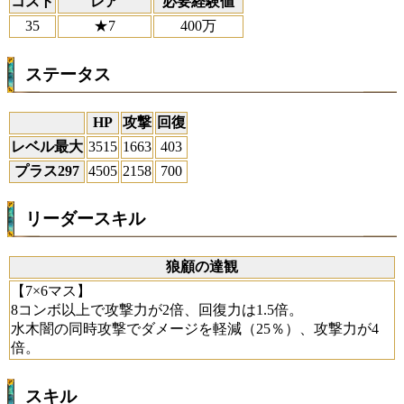
コスト
レア
必要経験値
35
★7
400万
ステータス
HP
攻撃
回復
レベル最大
3515
1663
403
プラス297
4505
2158
700
リーダースキル
狼顧の達観
【7×6マス】
8コンボ以上で攻撃力が2倍、回復力は1.5倍。
水木闇の同時攻撃でダメージを軽減（25％）、攻撃力が4
倍。
スキル