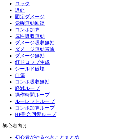
ロック
遅延
固定ダメージ
覚醒無効回復
コンボ加算
属性吸収無効
ダメージ吸収無効
ダメージ無効貫通
ダメージ無効
釘ドロップ生成
シールド破壊
自傷
コンボ吸収無効
軽減ループ
操作時間ループ
ルーレットループ
コンボ加算ループ
HP割合回復ループ
初心者向け
初心者がやるべきことまとめ