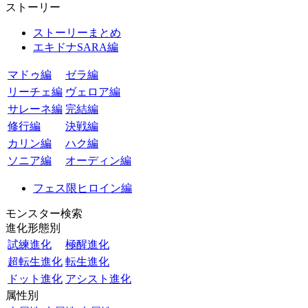
ストーリー
ストーリーまとめ
エキドナSARA編
マドゥ編
ゼラ編
リーチェ編
ヴェロア編
サレーネ編
完結編
修行編
決戦編
カリン編
ハク編
ソニア編
オーディン編
フェス限ヒロイン編
モンスター検索
進化形態別
試練進化
極醒進化
超転生進化
転生進化
ドット進化
アシスト進化
属性別