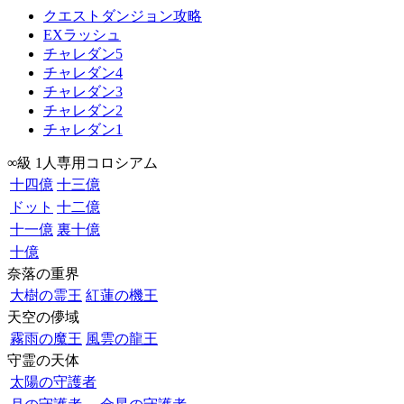
クエストダンジョン攻略
EXラッシュ
チャレダン5
チャレダン4
チャレダン3
チャレダン2
チャレダン1
∞級 1人専用コロシアム
十四億
十三億
ドット
十二億
十一億
裏十億
十億
奈落の重界
大樹の霊王
紅蓮の機王
天空の儚域
霧雨の魔王
風雲の龍王
守霊の天体
太陽の守護者