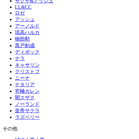
サクヤ&アッシュ
LL&CC
ロゼ
アッシュ
アーノルド
琉高ハルカ
物部勲
黒戸剣成
ディボック
ナラ
キャサリン
クリストフ
ニーナ
ナタリア
究極カレン
闇スザク
ノーランド
皇帝サクラ
ラズベリー
その他