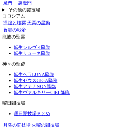
魔門
裏魔門
その他の闘技場
コロシアム
導煌と壊冥
天冥の星動
蒼潜の戦帝
龍族の聖雲
転生シルヴィ降臨
転生リューネ降臨
神々の聖跡
転生ヘラLUNA降臨
転生ゼウスGIGA降臨
転生アテナNON降臨
転生ヴァルキリーCIEL降臨
曜日闘技場
曜日闘技場まとめ
月曜の闘技場
火曜の闘技場