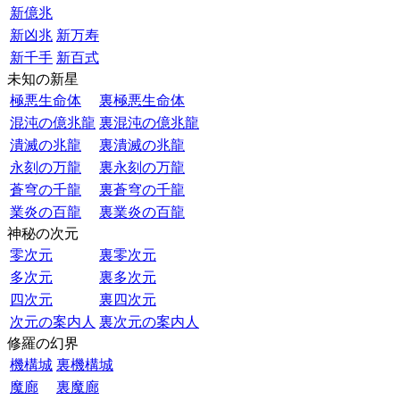
新億兆
新凶兆
新万寿
新千手
新百式
未知の新星
極悪生命体
裏極悪生命体
混沌の億兆龍
裏混沌の億兆龍
潰滅の兆龍
裏潰滅の兆龍
永刻の万龍
裏永刻の万龍
蒼穹の千龍
裏蒼穹の千龍
業炎の百龍
裏業炎の百龍
神秘の次元
零次元
裏零次元
多次元
裏多次元
四次元
裏四次元
次元の案内人
裏次元の案内人
修羅の幻界
機構城
裏機構城
魔廊
裏魔廊