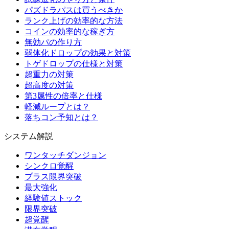
パズドラパスは買うべきか
ランク上げの効率的な方法
コインの効率的な稼ぎ方
無効パの作り方
弱体化ドロップの効果と対策
トゲドロップの仕様と対策
超重力の対策
超高度の対策
第3属性の倍率と仕様
軽減ループとは？
落ちコン予知とは？
システム解説
ワンタッチダンジョン
シンクロ覚醒
プラス限界突破
最大強化
経験値ストック
限界突破
超覚醒