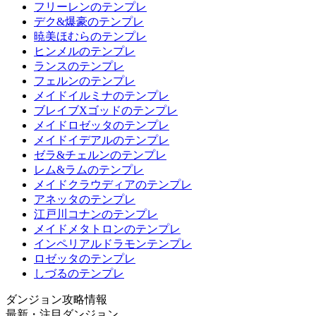
フリーレンのテンプレ
デク&爆豪のテンプレ
暁美ほむらのテンプレ
ヒンメルのテンプレ
ランスのテンプレ
フェルンのテンプレ
メイドイルミナのテンプレ
ブレイブXゴッドのテンプレ
メイドロゼッタのテンプレ
メイドイデアルのテンプレ
ゼラ&チェルンのテンプレ
レム&ラムのテンプレ
メイドクラウディアのテンプレ
アネッタのテンプレ
江戸川コナンのテンプレ
メイドメタトロンのテンプレ
インペリアルドラモンテンプレ
ロゼッタのテンプレ
しづるのテンプレ
ダンジョン攻略情報
最新・注目ダンジョン