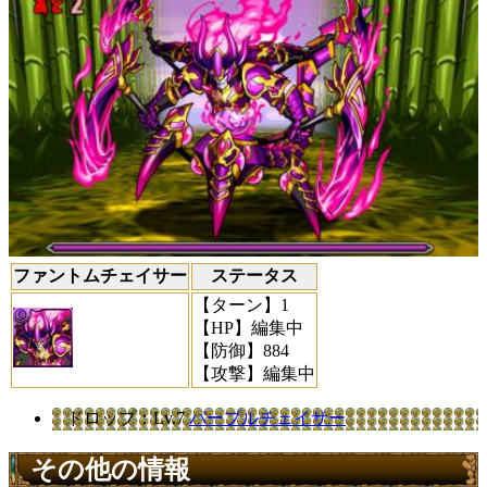
ファントムチェイサー
ステータス
【ターン】
1
【HP】
編集中
【防御】
884
【攻撃】
編集中
ドロップ
：Lv.7
パープルチェイサー
その他の情報