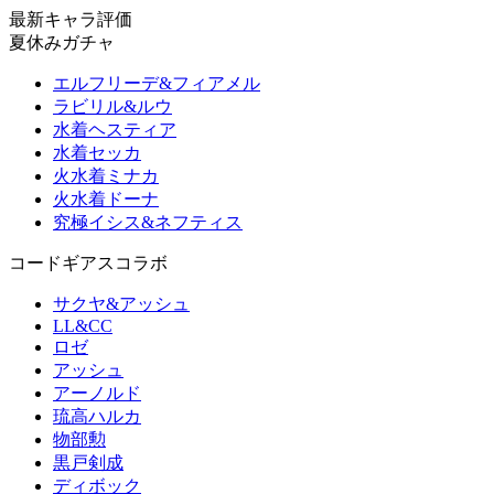
最新キャラ評価
夏休みガチャ
エルフリーデ&フィアメル
ラビリル&ルウ
水着ヘスティア
水着セッカ
火水着ミナカ
火水着ドーナ
究極イシス&ネフティス
コードギアスコラボ
サクヤ&アッシュ
LL&CC
ロゼ
アッシュ
アーノルド
琉高ハルカ
物部勲
黒戸剣成
ディボック