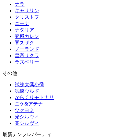
ナラ
キャサリン
クリストフ
ニーナ
ナタリア
究極カレン
闇スザク
ノーランド
皇帝サクラ
ラズベリー
その他
試練大喬小喬
試練ウルド
からくりモトナリ
ニケ&アテナ
ツクヨミ
光シルヴィ
闇シルヴィ
最新テンプレパーティ