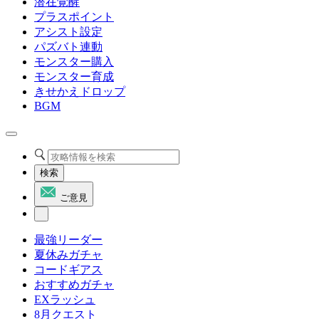
潜在覚醒
プラスポイント
アシスト設定
パズバト連動
モンスター購入
モンスター育成
きせかえドロップ
BGM
検索
ご意見
最強リーダー
夏休みガチャ
コードギアス
おすすめガチャ
EXラッシュ
8月クエスト