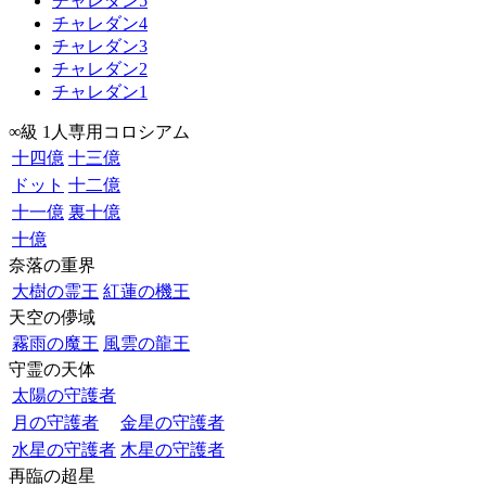
チャレダン5
チャレダン4
チャレダン3
チャレダン2
チャレダン1
∞級 1人専用コロシアム
十四億
十三億
ドット
十二億
十一億
裏十億
十億
奈落の重界
大樹の霊王
紅蓮の機王
天空の儚域
霧雨の魔王
風雲の龍王
守霊の天体
太陽の守護者
月の守護者
金星の守護者
水星の守護者
木星の守護者
再臨の超星