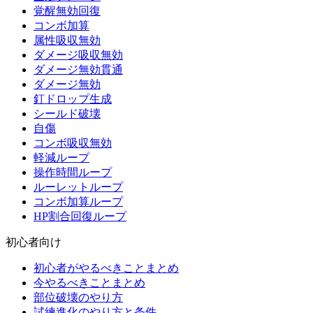
覚醒無効回復
コンボ加算
属性吸収無効
ダメージ吸収無効
ダメージ無効貫通
ダメージ無効
釘ドロップ生成
シールド破壊
自傷
コンボ吸収無効
軽減ループ
操作時間ループ
ルーレットループ
コンボ加算ループ
HP割合回復ループ
初心者向け
初心者がやるべきことまとめ
今やるべきことまとめ
部位破壊のやり方
試練進化のやり方と条件