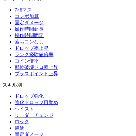
7×6マス
コンボ加算
固定ダメージ
操作時間延長
操作時間固定
落ちコンなし
ドロップ率上昇
ランク経験値倍率
コイン倍率
部位破壊ドロ率上昇
プラスポイント上昇
スキル別
ドロップ強化
強化ドロップ目覚め
ヘイスト
リーダーチェンジ
ロック
遅延
固定ダメージ