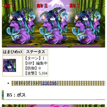
はまひめx3
ステータス
【ターン】
1
【HP】
編集中
【防御】
0
【攻撃】
5,104
ドロップ
：Lv.7
はまひめ
B5：ボス