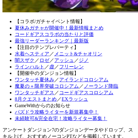
【コラボ/ガチャイベント情報】
夏休みガチャが開催中！最新情報まとめ
コードギアスコラボの当たりと評価
最強リーダーランキング｜最新版
【注目のテンプレパーティ】
水着ヘスティア
／
メニット&チャオリン
闇スザク
／
ロゼ
／
アッシュ
／
ジノ
ラインハルト
／
虚
／
フリーレン
【開催中のダンジョン情報】
ワンタッチ夏休み
／
アイランドコロシアム
魔夏の＋限界突破コロシアム
／
ノーランド降臨
ワンタッチギアス
／
コードギアスコロシアム
8月クエストまとめ
／
EXラッシュ
GameWithからのお知らせ
パズドラ攻略ライターを新規募集中！
未経験可&完全在宅！攻略ライター募集！
アンケートダンジョン7のダンジョンデータやドロップ、ス
キル上げ、おすすめノーコンPTなどを掲載しています。