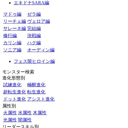
エキドナSARA編
マドゥ編
ゼラ編
リーチェ編
ヴェロア編
サレーネ編
完結編
修行編
決戦編
カリン編
ハク編
ソニア編
オーディン編
フェス限ヒロイン編
モンスター検索
進化形態別
試練進化
極醒進化
超転生進化
転生進化
ドット進化
アシスト進化
属性別
火属性
水属性
木属性
光属性
闇属性
リーダースキル別