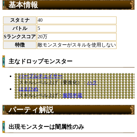
基本情報
スタミナ
40
バトル
5
Sランクスコア
20万
特徴
敵モンスターがスキルを使用しない
主なドロップモンスター
パープルチェイサー
スキルレベル上げ（要進化）：
ハク
はまひめ
スキルレベル上げ：
服部半蔵
パーティ解説
出現モンスターは闇属性のみ