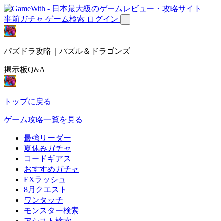
事前ガチャ
ゲーム検索
ログイン
パズドラ攻略｜パズル＆ドラゴンズ
掲示板Q&A
トップに戻る
ゲーム攻略一覧を見る
最強リーダー
夏休みガチャ
コードギアス
おすすめガチャ
EXラッシュ
8月クエスト
ワンタッチ
モンスター検索
アシスト検索