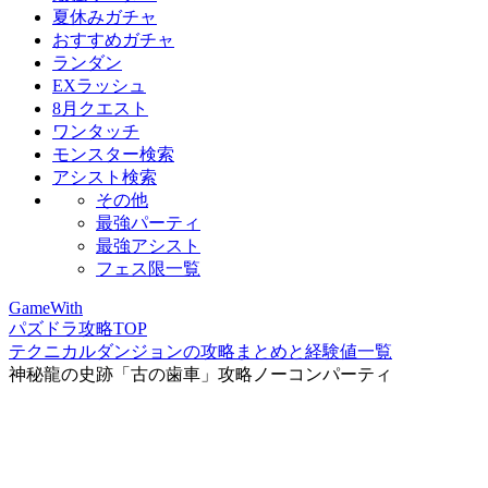
夏休みガチャ
おすすめガチャ
ランダン
EXラッシュ
8月クエスト
ワンタッチ
モンスター検索
アシスト検索
その他
最強パーティ
最強アシスト
フェス限一覧
GameWith
パズドラ攻略TOP
テクニカルダンジョンの攻略まとめと経験値一覧
神秘龍の史跡「古の歯車」攻略ノーコンパーティ