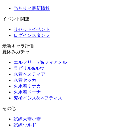
当たりと最新情報
イベント関連
リセットイベント
ログインスタンプ
最新キャラ評価
夏休みガチャ
エルフリーデ&フィアメル
ラビリル&ルウ
水着ヘスティア
水着セッカ
火水着ミナカ
火水着ドーナ
究極イシス&ネフティス
その他
試練大喬小喬
試練ウルド