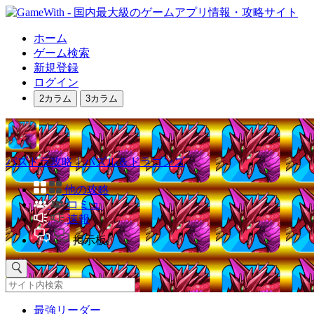
ホーム
ゲーム検索
新規登録
ログイン
2カラム
3カラム
パズドラ攻略｜パズル＆ドラゴンズ
他の攻略
コミュ
速報
掲示板
最強リーダー