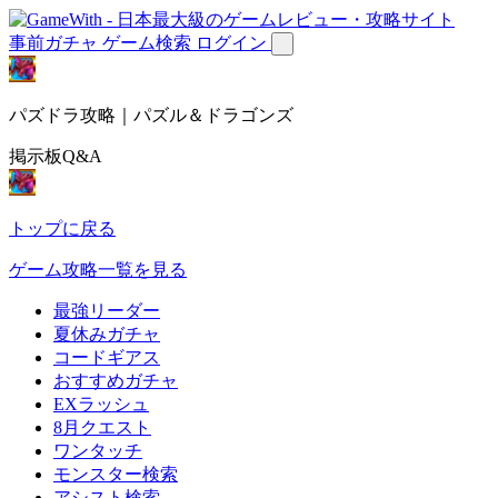
事前ガチャ
ゲーム検索
ログイン
パズドラ攻略｜パズル＆ドラゴンズ
掲示板Q&A
トップに戻る
ゲーム攻略一覧を見る
最強リーダー
夏休みガチャ
コードギアス
おすすめガチャ
EXラッシュ
8月クエスト
ワンタッチ
モンスター検索
アシスト検索