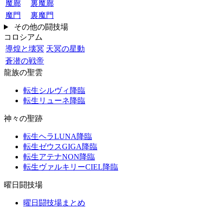
魔廊
裏魔廊
魔門
裏魔門
その他の闘技場
コロシアム
導煌と壊冥
天冥の星動
蒼潜の戦帝
龍族の聖雲
転生シルヴィ降臨
転生リューネ降臨
神々の聖跡
転生ヘラLUNA降臨
転生ゼウスGIGA降臨
転生アテナNON降臨
転生ヴァルキリーCIEL降臨
曜日闘技場
曜日闘技場まとめ