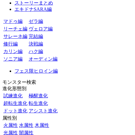
ストーリーまとめ
エキドナSARA編
マドゥ編
ゼラ編
リーチェ編
ヴェロア編
サレーネ編
完結編
修行編
決戦編
カリン編
ハク編
ソニア編
オーディン編
フェス限ヒロイン編
モンスター検索
進化形態別
試練進化
極醒進化
超転生進化
転生進化
ドット進化
アシスト進化
属性別
火属性
水属性
木属性
光属性
闇属性