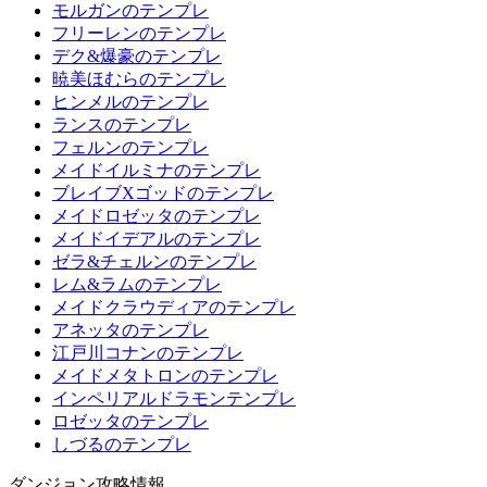
モルガンのテンプレ
フリーレンのテンプレ
デク&爆豪のテンプレ
暁美ほむらのテンプレ
ヒンメルのテンプレ
ランスのテンプレ
フェルンのテンプレ
メイドイルミナのテンプレ
ブレイブXゴッドのテンプレ
メイドロゼッタのテンプレ
メイドイデアルのテンプレ
ゼラ&チェルンのテンプレ
レム&ラムのテンプレ
メイドクラウディアのテンプレ
アネッタのテンプレ
江戸川コナンのテンプレ
メイドメタトロンのテンプレ
インペリアルドラモンテンプレ
ロゼッタのテンプレ
しづるのテンプレ
ダンジョン攻略情報