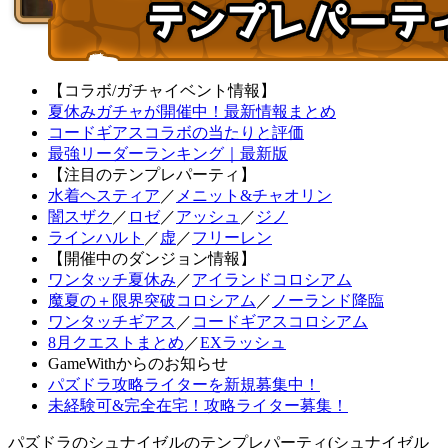
【コラボ/ガチャイベント情報】
夏休みガチャが開催中！最新情報まとめ
コードギアスコラボの当たりと評価
最強リーダーランキング｜最新版
【注目のテンプレパーティ】
水着ヘスティア
／
メニット&チャオリン
闇スザク
／
ロゼ
／
アッシュ
／
ジノ
ラインハルト
／
虚
／
フリーレン
【開催中のダンジョン情報】
ワンタッチ夏休み
／
アイランドコロシアム
魔夏の＋限界突破コロシアム
／
ノーランド降臨
ワンタッチギアス
／
コードギアスコロシアム
8月クエストまとめ
／
EXラッシュ
GameWithからのお知らせ
パズドラ攻略ライターを新規募集中！
未経験可&完全在宅！攻略ライター募集！
パズドラのシュナイゼルのテンプレパーティ(シュナイゼル