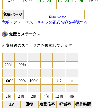
Lv.99
Lv.99
Lv.120
Lv.120
Lv.120
Lv.99
覚醒バッジ
回復35%アップ
覚醒・ステータス・キャラの正式名称を確認する
覚醒とステータス
※変身後のステータスを掲載しています
26個
100%
100%
100%
100%
◯
◯
×
2個
2個
2個
4個
12個
4個
HP
回復
攻撃倍率
軽減率
操作時間