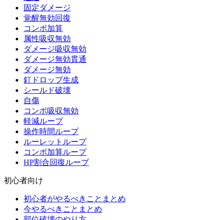
固定ダメージ
覚醒無効回復
コンボ加算
属性吸収無効
ダメージ吸収無効
ダメージ無効貫通
ダメージ無効
釘ドロップ生成
シールド破壊
自傷
コンボ吸収無効
軽減ループ
操作時間ループ
ルーレットループ
コンボ加算ループ
HP割合回復ループ
初心者向け
初心者がやるべきことまとめ
今やるべきことまとめ
部位破壊のやり方