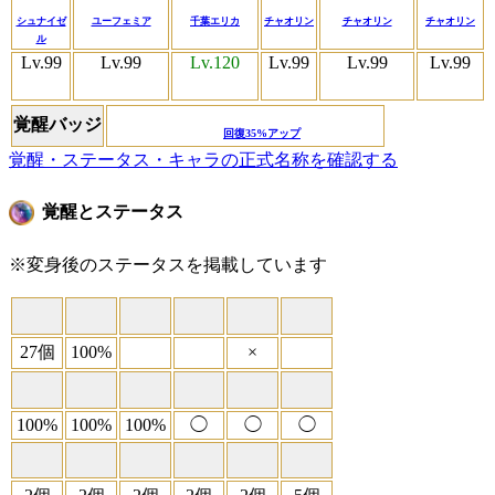
シュナイゼ
ユーフェミア
千葉エリカ
チャオリン
チャオリン
チャオリン
ル
Lv.99
Lv.99
Lv.120
Lv.99
Lv.99
Lv.99
覚醒バッジ
回復35%アップ
覚醒・ステータス・キャラの正式名称を確認する
覚醒とステータス
※変身後のステータスを掲載しています
27個
100%
×
100%
100%
100%
◯
◯
◯