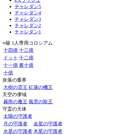
EXラッシュ
チャレダン5
チャレダン4
チャレダン3
チャレダン2
チャレダン1
∞級 1人専用コロシアム
十四億
十三億
ドット
十二億
十一億
裏十億
十億
奈落の重界
大樹の霊王
紅蓮の機王
天空の儚域
霧雨の魔王
風雲の龍王
守霊の天体
太陽の守護者
月の守護者
金星の守護者
水星の守護者
木星の守護者