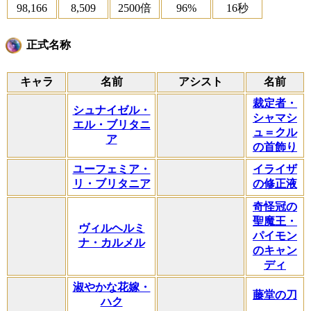
98,166
8,509
2500倍
96%
16秒
正式名称
キャラ
名前
アシスト
名前
裁定者・
シュナイゼル・
シャマシ
エル・ブリタニ
ュ＝クル
ア
の首飾り
ユーフェミア・
イライザ
リ・ブリタニア
の修正液
奇怪冠の
聖魔王・
ヴィルヘルミ
パイモン
ナ・カルメル
のキャン
ディ
淑やかな花嫁・
藤堂の刀
ハク