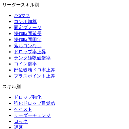
リーダースキル別
7×6マス
コンボ加算
固定ダメージ
操作時間延長
操作時間固定
落ちコンなし
ドロップ率上昇
ランク経験値倍率
コイン倍率
部位破壊ドロ率上昇
プラスポイント上昇
スキル別
ドロップ強化
強化ドロップ目覚め
ヘイスト
リーダーチェンジ
ロック
遅延