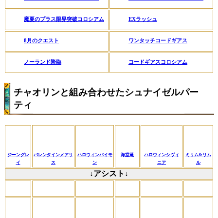
魔夏のプラス限界突破コロシアム
EXラッシュ
8月のクエスト
ワンタッチコードギアス
ノーランド降臨
コードギアスコロシアム
チャオリンと組み合わせたシュナイゼルパー
ティ
ジーングレ
バレンタインメアリ
ハロウィンパイモ
海堂薫
ハロウィンシヴィ
ミリム&リム
イ
ス
ン
ニア
ル
↓アシスト↓