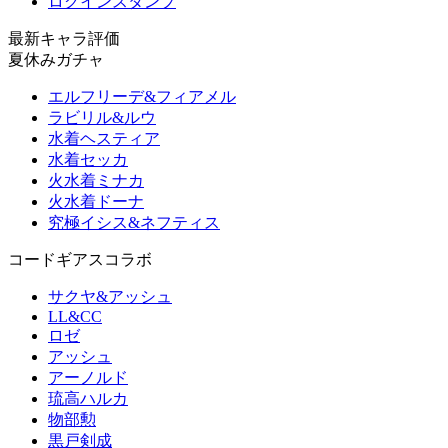
ログインスタンプ
最新キャラ評価
夏休みガチャ
エルフリーデ&フィアメル
ラビリル&ルウ
水着ヘスティア
水着セッカ
火水着ミナカ
火水着ドーナ
究極イシス&ネフティス
コードギアスコラボ
サクヤ&アッシュ
LL&CC
ロゼ
アッシュ
アーノルド
琉高ハルカ
物部勲
黒戸剣成