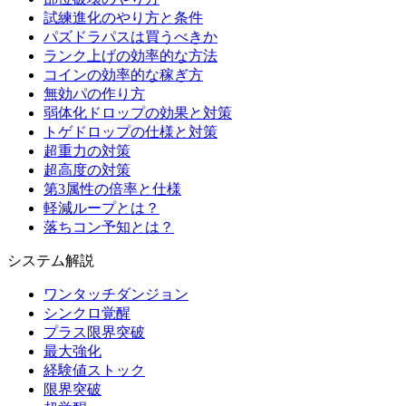
試練進化のやり方と条件
パズドラパスは買うべきか
ランク上げの効率的な方法
コインの効率的な稼ぎ方
無効パの作り方
弱体化ドロップの効果と対策
トゲドロップの仕様と対策
超重力の対策
超高度の対策
第3属性の倍率と仕様
軽減ループとは？
落ちコン予知とは？
システム解説
ワンタッチダンジョン
シンクロ覚醒
プラス限界突破
最大強化
経験値ストック
限界突破