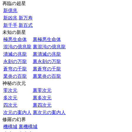
再臨の超星
新億兆
新凶兆
新万寿
新千手
新百式
未知の新星
極悪生命体
裏極悪生命体
混沌の億兆龍
裏混沌の億兆龍
潰滅の兆龍
裏潰滅の兆龍
永刻の万龍
裏永刻の万龍
蒼穹の千龍
裏蒼穹の千龍
業炎の百龍
裏業炎の百龍
神秘の次元
零次元
裏零次元
多次元
裏多次元
四次元
裏四次元
次元の案内人
裏次元の案内人
修羅の幻界
機構城
裏機構城