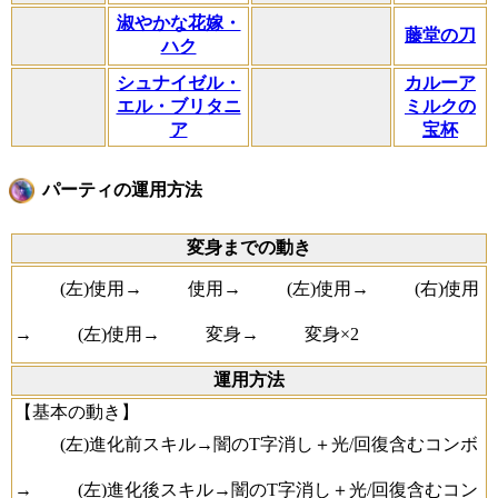
淑やかな花嫁・
藤堂の刀
ハク
シュナイゼル・
カルーア
エル・ブリタニ
ミルクの
ア
宝杯
パーティの運用方法
変身までの動き
(左)使用→
使用→
(左)使用→
(右)使用
→
(左)使用→
変身→
変身×2
運用方法
【基本の動き】
(左)進化前スキル→闇のT字消し＋光/回復含むコンボ
→
(左)進化後スキル→闇のT字消し＋光/回復含むコン