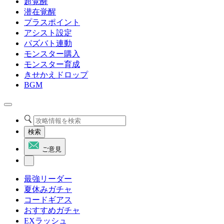
超覚醒
潜在覚醒
プラスポイント
アシスト設定
パズバト連動
モンスター購入
モンスター育成
きせかえドロップ
BGM
検索
ご意見
最強リーダー
夏休みガチャ
コードギアス
おすすめガチャ
EXラッシュ