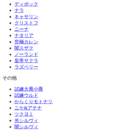
ディボック
ナラ
キャサリン
クリストフ
ニーナ
ナタリア
究極カレン
闇スザク
ノーランド
皇帝サクラ
ラズベリー
その他
試練大喬小喬
試練ウルド
からくりモトナリ
ニケ&アテナ
ツクヨミ
光シルヴィ
闇シルヴィ