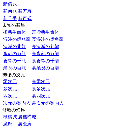
新億兆
新凶兆
新万寿
新千手
新百式
未知の新星
極悪生命体
裏極悪生命体
混沌の億兆龍
裏混沌の億兆龍
潰滅の兆龍
裏潰滅の兆龍
永刻の万龍
裏永刻の万龍
蒼穹の千龍
裏蒼穹の千龍
業炎の百龍
裏業炎の百龍
神秘の次元
零次元
裏零次元
多次元
裏多次元
四次元
裏四次元
次元の案内人
裏次元の案内人
修羅の幻界
機構城
裏機構城
魔廊
裏魔廊