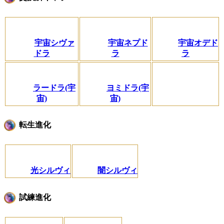
宇宙シヴァ
宇宙ネプド
宇宙オデド
ドラ
ラ
ラ
ラードラ(宇
ヨミドラ(宇
宙)
宙)
転生進化
光シルヴィ
闇シルヴィ
試練進化