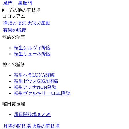
魔門
裏魔門
その他の闘技場
コロシアム
導煌と壊冥
天冥の星動
蒼潜の戦帝
龍族の聖雲
転生シルヴィ降臨
転生リューネ降臨
神々の聖跡
転生ヘラLUNA降臨
転生ゼウスGIGA降臨
転生アテナNON降臨
転生ヴァルキリーCIEL降臨
曜日闘技場
曜日闘技場まとめ
月曜の闘技場
火曜の闘技場