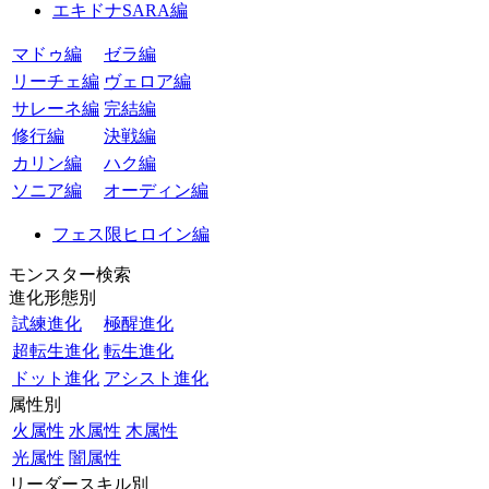
エキドナSARA編
マドゥ編
ゼラ編
リーチェ編
ヴェロア編
サレーネ編
完結編
修行編
決戦編
カリン編
ハク編
ソニア編
オーディン編
フェス限ヒロイン編
モンスター検索
進化形態別
試練進化
極醒進化
超転生進化
転生進化
ドット進化
アシスト進化
属性別
火属性
水属性
木属性
光属性
闇属性
リーダースキル別