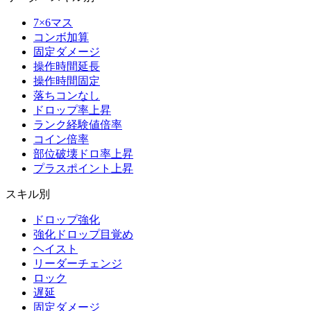
7×6マス
コンボ加算
固定ダメージ
操作時間延長
操作時間固定
落ちコンなし
ドロップ率上昇
ランク経験値倍率
コイン倍率
部位破壊ドロ率上昇
プラスポイント上昇
スキル別
ドロップ強化
強化ドロップ目覚め
ヘイスト
リーダーチェンジ
ロック
遅延
固定ダメージ