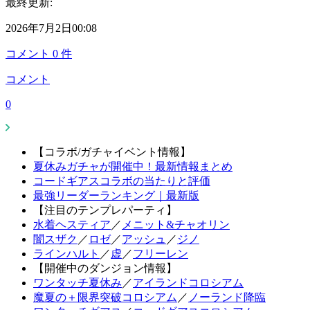
最終更新:
2026年7月2日00:08
コメント
0
件
コメント
0
【コラボ/ガチャイベント情報】
夏休みガチャが開催中！最新情報まとめ
コードギアスコラボの当たりと評価
最強リーダーランキング｜最新版
【注目のテンプレパーティ】
水着ヘスティア
／
メニット&チャオリン
闇スザク
／
ロゼ
／
アッシュ
／
ジノ
ラインハルト
／
虚
／
フリーレン
【開催中のダンジョン情報】
ワンタッチ夏休み
／
アイランドコロシアム
魔夏の＋限界突破コロシアム
／
ノーランド降臨