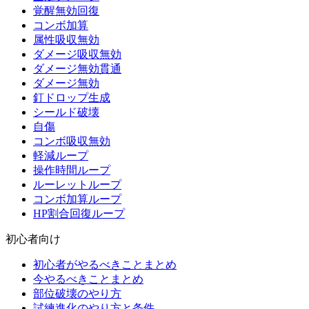
覚醒無効回復
コンボ加算
属性吸収無効
ダメージ吸収無効
ダメージ無効貫通
ダメージ無効
釘ドロップ生成
シールド破壊
自傷
コンボ吸収無効
軽減ループ
操作時間ループ
ルーレットループ
コンボ加算ループ
HP割合回復ループ
初心者向け
初心者がやるべきことまとめ
今やるべきことまとめ
部位破壊のやり方
試練進化のやり方と条件