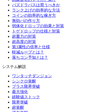
パズドラパスは買うべきか
ランク上げの効率的な方法
コインの効率的な稼ぎ方
無効パの作り方
弱体化ドロップの効果と対策
トゲドロップの仕様と対策
超重力の対策
超高度の対策
第3属性の倍率と仕様
軽減ループとは？
落ちコン予知とは？
システム解説
ワンタッチダンジョン
シンクロ覚醒
プラス限界突破
最大強化
経験値ストック
限界突破
超覚醒