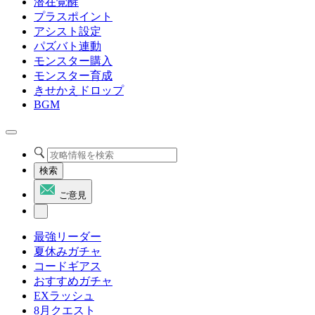
潜在覚醒
プラスポイント
アシスト設定
パズバト連動
モンスター購入
モンスター育成
きせかえドロップ
BGM
検索
ご意見
最強リーダー
夏休みガチャ
コードギアス
おすすめガチャ
EXラッシュ
8月クエスト