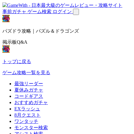
事前ガチャ
ゲーム検索
ログイン
パズドラ攻略｜パズル＆ドラゴンズ
掲示板Q&A
トップに戻る
ゲーム攻略一覧を見る
最強リーダー
夏休みガチャ
コードギアス
おすすめガチャ
EXラッシュ
8月クエスト
ワンタッチ
モンスター検索
アシスト検索