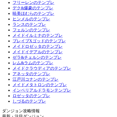
フリーレンのテンプレ
デク&爆豪のテンプレ
暁美ほむらのテンプレ
ヒンメルのテンプレ
ランスのテンプレ
フェルンのテンプレ
メイドイルミナのテンプレ
ブレイブXゴッドのテンプレ
メイドロゼッタのテンプレ
メイドイデアルのテンプレ
ゼラ&チェルンのテンプレ
レム&ラムのテンプレ
メイドクラウディアのテンプレ
アネッタのテンプレ
江戸川コナンのテンプレ
メイドメタトロンのテンプレ
インペリアルドラモンテンプレ
ロゼッタのテンプレ
しづるのテンプレ
ダンジョン攻略情報
最新・注目ダンジョン