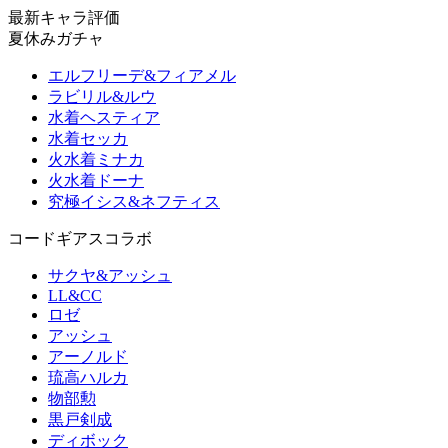
最新キャラ評価
夏休みガチャ
エルフリーデ&フィアメル
ラビリル&ルウ
水着ヘスティア
水着セッカ
火水着ミナカ
火水着ドーナ
究極イシス&ネフティス
コードギアスコラボ
サクヤ&アッシュ
LL&CC
ロゼ
アッシュ
アーノルド
琉高ハルカ
物部勲
黒戸剣成
ディボック