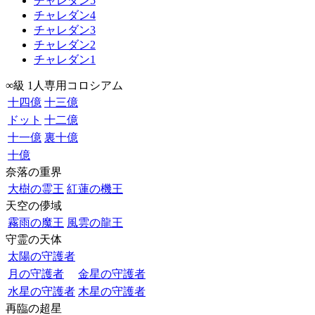
チャレダン5
チャレダン4
チャレダン3
チャレダン2
チャレダン1
∞級 1人専用コロシアム
十四億
十三億
ドット
十二億
十一億
裏十億
十億
奈落の重界
大樹の霊王
紅蓮の機王
天空の儚域
霧雨の魔王
風雲の龍王
守霊の天体
太陽の守護者
月の守護者
金星の守護者
水星の守護者
木星の守護者
再臨の超星