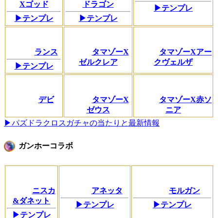
Xゴッド
ドラゴン
▶テンプレ
▶テンプレ
▶テンプレ
ランス
タマゾーX
タマゾーXアー
ゼルクレア
クヴェルザ
▶テンプレ
デビ
タマゾーX
タマゾーX赤ソ
ゼウス
ニア
▶パズドラクロスガチャの当たりと最新情報
ガンホーコラボ
ニスカ
アネッタ
モルガン
&ダネット
▶テンプレ
▶テンプレ
▶テンプレ