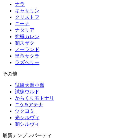
ナラ
キャサリン
クリストフ
ニーナ
ナタリア
究極カレン
闇スザク
ノーランド
皇帝サクラ
ラズベリー
その他
試練大喬小喬
試練ウルド
からくりモトナリ
ニケ&アテナ
ツクヨミ
光シルヴィ
闇シルヴィ
最新テンプレパーティ