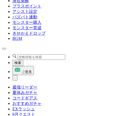
潜在覚醒
プラスポイント
アシスト設定
パズバト連動
モンスター購入
モンスター育成
きせかえドロップ
BGM
検索
ご意見
最強リーダー
夏休みガチャ
コードギアス
おすすめガチャ
EXラッシュ
8月クエスト