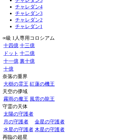
チャレダン5
チャレダン4
チャレダン3
チャレダン2
チャレダン1
∞級 1人専用コロシアム
十四億
十三億
ドット
十二億
十一億
裏十億
十億
奈落の重界
大樹の霊王
紅蓮の機王
天空の儚域
霧雨の魔王
風雲の龍王
守霊の天体
太陽の守護者
月の守護者
金星の守護者
水星の守護者
木星の守護者
再臨の超星