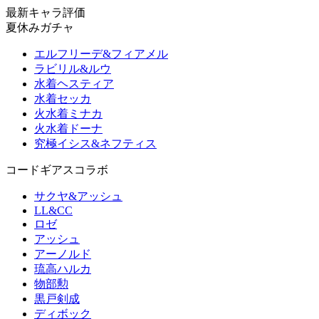
最新キャラ評価
夏休みガチャ
エルフリーデ&フィアメル
ラビリル&ルウ
水着ヘスティア
水着セッカ
火水着ミナカ
火水着ドーナ
究極イシス&ネフティス
コードギアスコラボ
サクヤ&アッシュ
LL&CC
ロゼ
アッシュ
アーノルド
琉高ハルカ
物部勲
黒戸剣成
ディボック