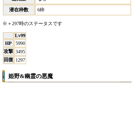
潜在枠数
6枠
※＋297時のステータスです
Lv99
HP
5990
攻撃
3495
回復
1297
姫野&幽霊の悪魔