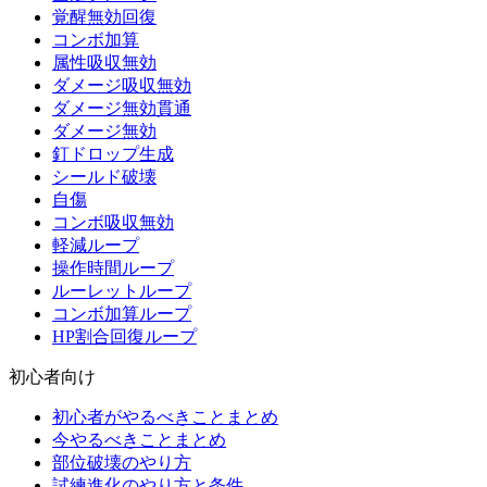
覚醒無効回復
コンボ加算
属性吸収無効
ダメージ吸収無効
ダメージ無効貫通
ダメージ無効
釘ドロップ生成
シールド破壊
自傷
コンボ吸収無効
軽減ループ
操作時間ループ
ルーレットループ
コンボ加算ループ
HP割合回復ループ
初心者向け
初心者がやるべきことまとめ
今やるべきことまとめ
部位破壊のやり方
試練進化のやり方と条件