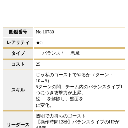
図鑑番号
No.10780
レアリティ
★5
バランス /
悪魔
タイプ
コスト
25
じゃ私のゴーストでやるか
（ターン：
10→5）
5ターンの間、チーム内のバランスタイプ1
スキル
つにつき攻撃力が上昇。
絵
を解除し、盤面を
に変化。
透明で力持ちのゴースト
【操作時間12秒】バランスタイプのHPが
リーダース
4.5倍。