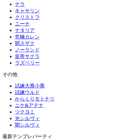
ナラ
キャサリン
クリストフ
ニーナ
ナタリア
究極カレン
闇スザク
ノーランド
皇帝サクラ
ラズベリー
その他
試練大喬小喬
試練ウルド
からくりモトナリ
ニケ&アテナ
ツクヨミ
光シルヴィ
闇シルヴィ
最新テンプレパーティ