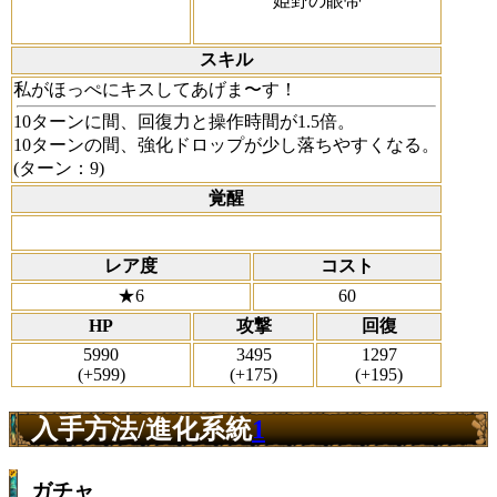
姫野の眼帯
スキル
私がほっぺにキスしてあげま〜す！
10ターンに間、回復力と操作時間が1.5倍。
10ターンの間、強化ドロップが少し落ちやすくなる。
(ターン：9)
覚醒
レア度
コスト
★6
60
HP
攻撃
回復
5990
3495
1297
(+599)
(+175)
(+195)
入手方法/進化系統
1
ガチャ