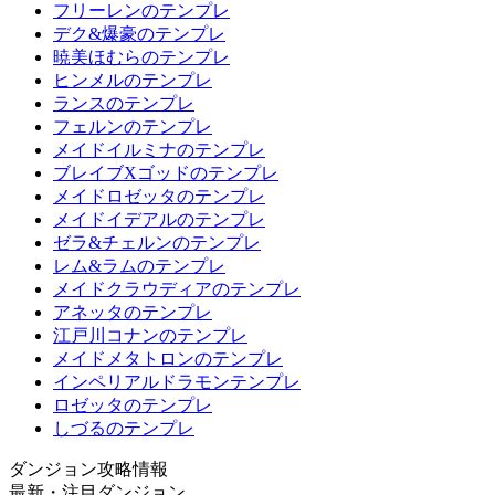
フリーレンのテンプレ
デク&爆豪のテンプレ
暁美ほむらのテンプレ
ヒンメルのテンプレ
ランスのテンプレ
フェルンのテンプレ
メイドイルミナのテンプレ
ブレイブXゴッドのテンプレ
メイドロゼッタのテンプレ
メイドイデアルのテンプレ
ゼラ&チェルンのテンプレ
レム&ラムのテンプレ
メイドクラウディアのテンプレ
アネッタのテンプレ
江戸川コナンのテンプレ
メイドメタトロンのテンプレ
インペリアルドラモンテンプレ
ロゼッタのテンプレ
しづるのテンプレ
ダンジョン攻略情報
最新・注目ダンジョン