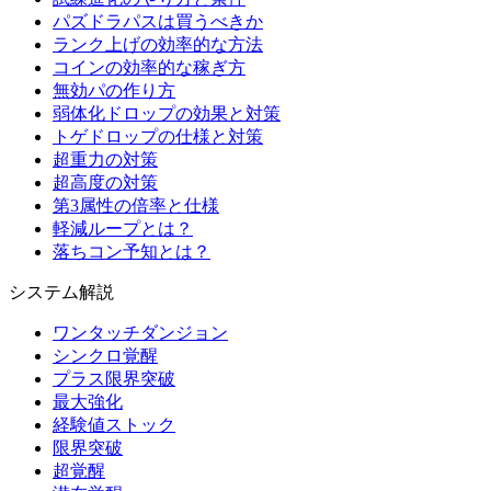
パズドラパスは買うべきか
ランク上げの効率的な方法
コインの効率的な稼ぎ方
無効パの作り方
弱体化ドロップの効果と対策
トゲドロップの仕様と対策
超重力の対策
超高度の対策
第3属性の倍率と仕様
軽減ループとは？
落ちコン予知とは？
システム解説
ワンタッチダンジョン
シンクロ覚醒
プラス限界突破
最大強化
経験値ストック
限界突破
超覚醒