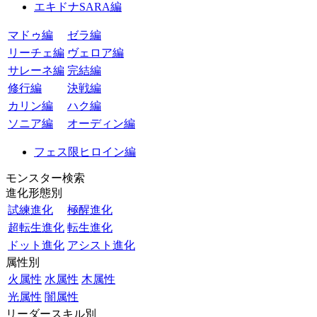
エキドナSARA編
マドゥ編
ゼラ編
リーチェ編
ヴェロア編
サレーネ編
完結編
修行編
決戦編
カリン編
ハク編
ソニア編
オーディン編
フェス限ヒロイン編
モンスター検索
進化形態別
試練進化
極醒進化
超転生進化
転生進化
ドット進化
アシスト進化
属性別
火属性
水属性
木属性
光属性
闇属性
リーダースキル別