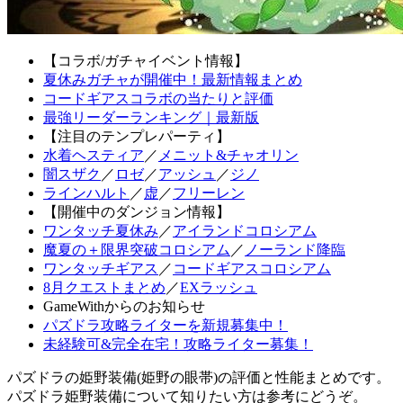
【コラボ/ガチャイベント情報】
夏休みガチャが開催中！最新情報まとめ
コードギアスコラボの当たりと評価
最強リーダーランキング｜最新版
【注目のテンプレパーティ】
水着ヘスティア
／
メニット&チャオリン
闇スザク
／
ロゼ
／
アッシュ
／
ジノ
ラインハルト
／
虚
／
フリーレン
【開催中のダンジョン情報】
ワンタッチ夏休み
／
アイランドコロシアム
魔夏の＋限界突破コロシアム
／
ノーランド降臨
ワンタッチギアス
／
コードギアスコロシアム
8月クエストまとめ
／
EXラッシュ
GameWithからのお知らせ
パズドラ攻略ライターを新規募集中！
未経験可&完全在宅！攻略ライター募集！
パズドラの姫野装備(姫野の眼帯)の評価と性能まとめです。
パズドラ姫野装備について知りたい方は参考にどうぞ。