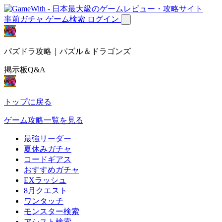
事前ガチャ
ゲーム検索
ログイン
パズドラ攻略｜パズル＆ドラゴンズ
掲示板Q&A
トップに戻る
ゲーム攻略一覧を見る
最強リーダー
夏休みガチャ
コードギアス
おすすめガチャ
EXラッシュ
8月クエスト
ワンタッチ
モンスター検索
アシスト検索