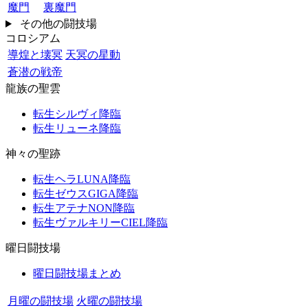
魔門
裏魔門
その他の闘技場
コロシアム
導煌と壊冥
天冥の星動
蒼潜の戦帝
龍族の聖雲
転生シルヴィ降臨
転生リューネ降臨
神々の聖跡
転生ヘラLUNA降臨
転生ゼウスGIGA降臨
転生アテナNON降臨
転生ヴァルキリーCIEL降臨
曜日闘技場
曜日闘技場まとめ
月曜の闘技場
火曜の闘技場