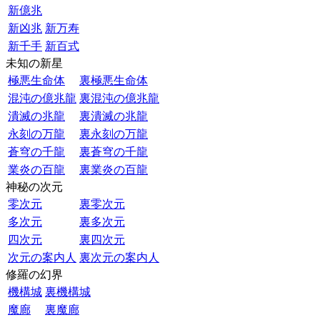
新億兆
新凶兆
新万寿
新千手
新百式
未知の新星
極悪生命体
裏極悪生命体
混沌の億兆龍
裏混沌の億兆龍
潰滅の兆龍
裏潰滅の兆龍
永刻の万龍
裏永刻の万龍
蒼穹の千龍
裏蒼穹の千龍
業炎の百龍
裏業炎の百龍
神秘の次元
零次元
裏零次元
多次元
裏多次元
四次元
裏四次元
次元の案内人
裏次元の案内人
修羅の幻界
機構城
裏機構城
魔廊
裏魔廊