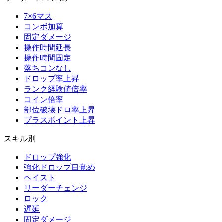
7×6マス
コンボ加算
固定ダメージ
操作時間延長
操作時間固定
落ちコンなし
ドロップ率上昇
ランク経験値倍率
コイン倍率
部位破壊ドロ率上昇
プラスポイント上昇
スキル別
ドロップ強化
強化ドロップ目覚め
ヘイスト
リーダーチェンジ
ロック
遅延
固定ダメージ