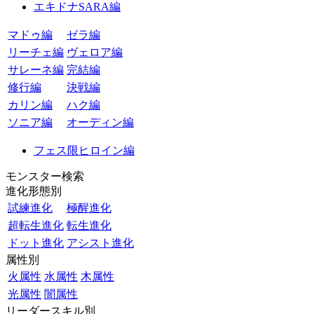
エキドナSARA編
マドゥ編
ゼラ編
リーチェ編
ヴェロア編
サレーネ編
完結編
修行編
決戦編
カリン編
ハク編
ソニア編
オーディン編
フェス限ヒロイン編
モンスター検索
進化形態別
試練進化
極醒進化
超転生進化
転生進化
ドット進化
アシスト進化
属性別
火属性
水属性
木属性
光属性
闇属性
リーダースキル別