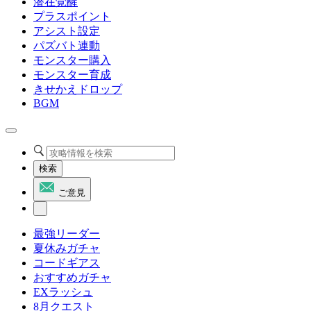
潜在覚醒
プラスポイント
アシスト設定
パズバト連動
モンスター購入
モンスター育成
きせかえドロップ
BGM
検索
ご意見
最強リーダー
夏休みガチャ
コードギアス
おすすめガチャ
EXラッシュ
8月クエスト