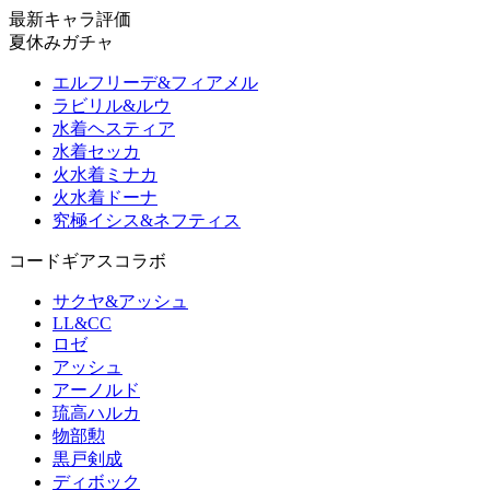
最新キャラ評価
夏休みガチャ
エルフリーデ&フィアメル
ラビリル&ルウ
水着ヘスティア
水着セッカ
火水着ミナカ
火水着ドーナ
究極イシス&ネフティス
コードギアスコラボ
サクヤ&アッシュ
LL&CC
ロゼ
アッシュ
アーノルド
琉高ハルカ
物部勲
黒戸剣成
ディボック