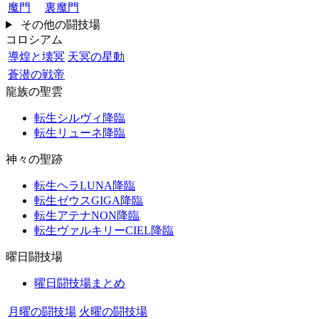
魔門
裏魔門
その他の闘技場
コロシアム
導煌と壊冥
天冥の星動
蒼潜の戦帝
龍族の聖雲
転生シルヴィ降臨
転生リューネ降臨
神々の聖跡
転生ヘラLUNA降臨
転生ゼウスGIGA降臨
転生アテナNON降臨
転生ヴァルキリーCIEL降臨
曜日闘技場
曜日闘技場まとめ
月曜の闘技場
火曜の闘技場