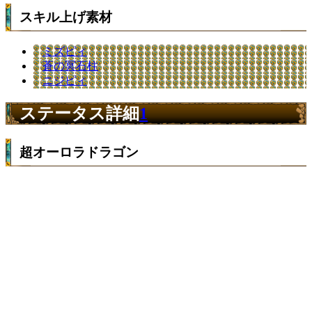
スキル上げ素材
ミズピィ
蒼の冥石柱
ニジピィ
ステータス詳細
1
超オーロラドラゴン