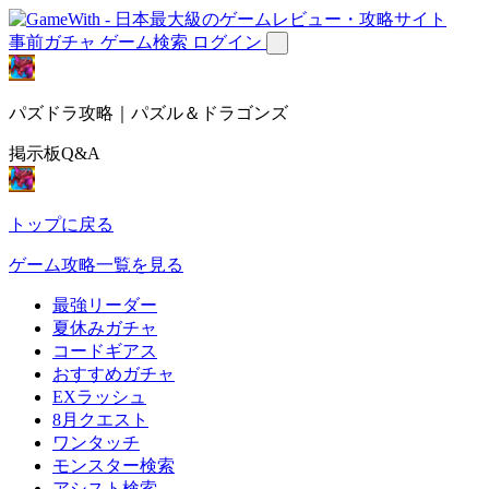
事前ガチャ
ゲーム検索
ログイン
パズドラ攻略｜パズル＆ドラゴンズ
掲示板Q&A
トップに戻る
ゲーム攻略一覧を見る
最強リーダー
夏休みガチャ
コードギアス
おすすめガチャ
EXラッシュ
8月クエスト
ワンタッチ
モンスター検索
アシスト検索