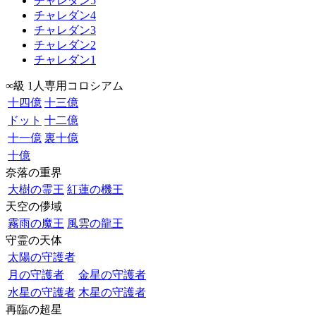
チャレダン5
チャレダン4
チャレダン3
チャレダン2
チャレダン1
∞級 1人専用コロシアム
十四億
十三億
ドット
十二億
十一億
裏十億
十億
奈落の重界
大樹の霊王
紅蓮の機王
天空の儚域
霧雨の魔王
風雲の龍王
守霊の天体
太陽の守護者
月の守護者
金星の守護者
水星の守護者
木星の守護者
再臨の超星