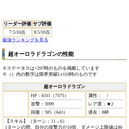
リーダー評価
サブ評価
7.5
/10点
8.5
/10点
最強ランキングを見る
超オーロラドラゴンの性能
※ステータスは+297時のものを掲載しています
※（）内の数字は限界突破Lv110時のものです
超オーロラドラゴン
HP：6311（7375）
属性：
/
攻撃：3099
レア度：★2
回復：585（643）
潜在：8枠
【スキル】
（ターン：11→6）
1ターンの間、自分の攻撃力が10倍、ダメージ上限値は80