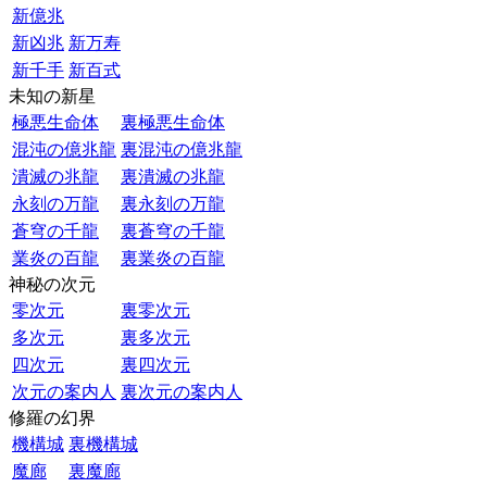
新億兆
新凶兆
新万寿
新千手
新百式
未知の新星
極悪生命体
裏極悪生命体
混沌の億兆龍
裏混沌の億兆龍
潰滅の兆龍
裏潰滅の兆龍
永刻の万龍
裏永刻の万龍
蒼穹の千龍
裏蒼穹の千龍
業炎の百龍
裏業炎の百龍
神秘の次元
零次元
裏零次元
多次元
裏多次元
四次元
裏四次元
次元の案内人
裏次元の案内人
修羅の幻界
機構城
裏機構城
魔廊
裏魔廊