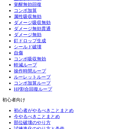
覚醒無効回復
コンボ加算
属性吸収無効
ダメージ吸収無効
ダメージ無効貫通
ダメージ無効
釘ドロップ生成
シールド破壊
自傷
コンボ吸収無効
軽減ループ
操作時間ループ
ルーレットループ
コンボ加算ループ
HP割合回復ループ
初心者向け
初心者がやるべきことまとめ
今やるべきことまとめ
部位破壊のやり方
試練進化のやり方と条件