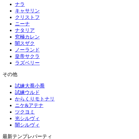
ナラ
キャサリン
クリストフ
ニーナ
ナタリア
究極カレン
闇スザク
ノーランド
皇帝サクラ
ラズベリー
その他
試練大喬小喬
試練ウルド
からくりモトナリ
ニケ&アテナ
ツクヨミ
光シルヴィ
闇シルヴィ
最新テンプレパーティ