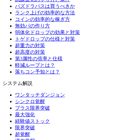
パズドラパスは買うべきか
ランク上げの効率的な方法
コインの効率的な稼ぎ方
無効パの作り方
弱体化ドロップの効果と対策
トゲドロップの仕様と対策
超重力の対策
超高度の対策
第3属性の倍率と仕様
軽減ループとは？
落ちコン予知とは？
システム解説
ワンタッチダンジョン
シンクロ覚醒
プラス限界突破
最大強化
経験値ストック
限界突破
超覚醒