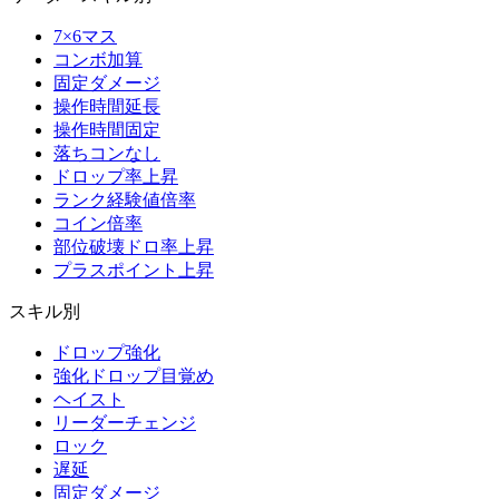
7×6マス
コンボ加算
固定ダメージ
操作時間延長
操作時間固定
落ちコンなし
ドロップ率上昇
ランク経験値倍率
コイン倍率
部位破壊ドロ率上昇
プラスポイント上昇
スキル別
ドロップ強化
強化ドロップ目覚め
ヘイスト
リーダーチェンジ
ロック
遅延
固定ダメージ