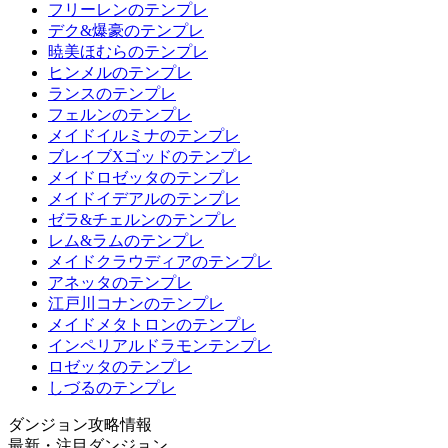
フリーレンのテンプレ
デク&爆豪のテンプレ
暁美ほむらのテンプレ
ヒンメルのテンプレ
ランスのテンプレ
フェルンのテンプレ
メイドイルミナのテンプレ
ブレイブXゴッドのテンプレ
メイドロゼッタのテンプレ
メイドイデアルのテンプレ
ゼラ&チェルンのテンプレ
レム&ラムのテンプレ
メイドクラウディアのテンプレ
アネッタのテンプレ
江戸川コナンのテンプレ
メイドメタトロンのテンプレ
インペリアルドラモンテンプレ
ロゼッタのテンプレ
しづるのテンプレ
ダンジョン攻略情報
最新・注目ダンジョン