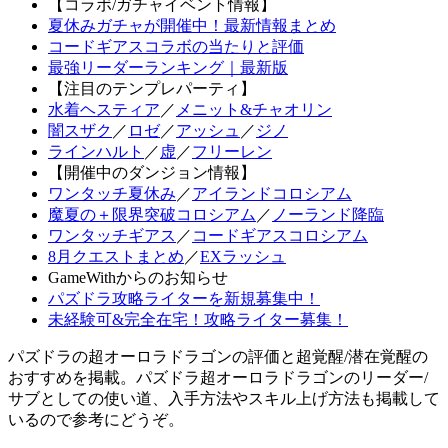
【コラボ/ガチャイベント情報】
夏休みガチャが開催中！最新情報まとめ
コードギアスコラボの当たりと評価
最強リーダーランキング｜最新版
【注目のテンプレパーティ】
水着ヘスティア
／
メニット&チャオリン
闇スザク
／
ロゼ
／
アッシュ
／
ジノ
ラインハルト
／
虚
／
フリーレン
【開催中のダンジョン情報】
ワンタッチ夏休み
／
アイランドコロシアム
魔夏の＋限界突破コロシアム
／
ノーランド降臨
ワンタッチギアス
／
コードギアスコロシアム
8月クエストまとめ
／
EXラッシュ
GameWithからのお知らせ
パズドラ攻略ライターを新規募集中！
未経験可&完全在宅！攻略ライター募集！
パズドラの超オーロラドラゴンの評価と超覚醒/潜在覚醒の
おすすめを掲載。パズドラ超オーロラドラゴンのリーダー/
サブとしての使い道、入手方法やスキル上げ方法も掲載して
いるので参考にどうぞ。