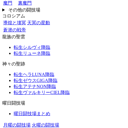
魔門
裏魔門
その他の闘技場
コロシアム
導煌と壊冥
天冥の星動
蒼潜の戦帝
龍族の聖雲
転生シルヴィ降臨
転生リューネ降臨
神々の聖跡
転生ヘラLUNA降臨
転生ゼウスGIGA降臨
転生アテナNON降臨
転生ヴァルキリーCIEL降臨
曜日闘技場
曜日闘技場まとめ
月曜の闘技場
火曜の闘技場