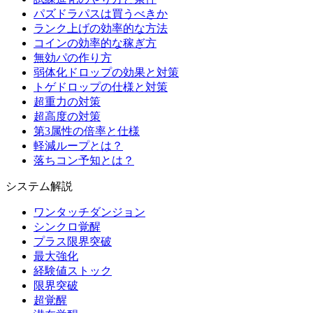
パズドラパスは買うべきか
ランク上げの効率的な方法
コインの効率的な稼ぎ方
無効パの作り方
弱体化ドロップの効果と対策
トゲドロップの仕様と対策
超重力の対策
超高度の対策
第3属性の倍率と仕様
軽減ループとは？
落ちコン予知とは？
システム解説
ワンタッチダンジョン
シンクロ覚醒
プラス限界突破
最大強化
経験値ストック
限界突破
超覚醒