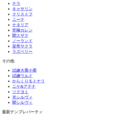
ナラ
キャサリン
クリストフ
ニーナ
ナタリア
究極カレン
闇スザク
ノーランド
皇帝サクラ
ラズベリー
その他
試練大喬小喬
試練ウルド
からくりモトナリ
ニケ&アテナ
ツクヨミ
光シルヴィ
闇シルヴィ
最新テンプレパーティ