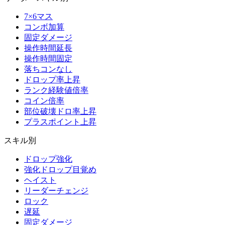
7×6マス
コンボ加算
固定ダメージ
操作時間延長
操作時間固定
落ちコンなし
ドロップ率上昇
ランク経験値倍率
コイン倍率
部位破壊ドロ率上昇
プラスポイント上昇
スキル別
ドロップ強化
強化ドロップ目覚め
ヘイスト
リーダーチェンジ
ロック
遅延
固定ダメージ