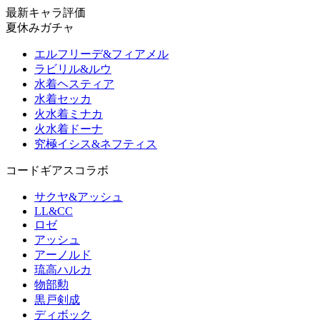
最新キャラ評価
夏休みガチャ
エルフリーデ&フィアメル
ラビリル&ルウ
水着ヘスティア
水着セッカ
火水着ミナカ
火水着ドーナ
究極イシス&ネフティス
コードギアスコラボ
サクヤ&アッシュ
LL&CC
ロゼ
アッシュ
アーノルド
琉高ハルカ
物部勲
黒戸剣成
ディボック