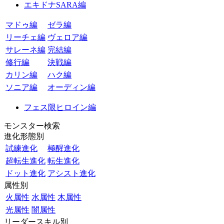
エキドナSARA編
マドゥ編
ゼラ編
リーチェ編
ヴェロア編
サレーネ編
完結編
修行編
決戦編
カリン編
ハク編
ソニア編
オーディン編
フェス限ヒロイン編
モンスター検索
進化形態別
試練進化
極醒進化
超転生進化
転生進化
ドット進化
アシスト進化
属性別
火属性
水属性
木属性
光属性
闇属性
リーダースキル別