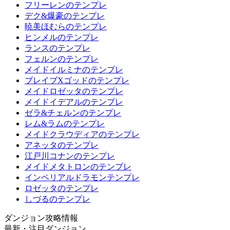
フリーレンのテンプレ
デク&爆豪のテンプレ
暁美ほむらのテンプレ
ヒンメルのテンプレ
ランスのテンプレ
フェルンのテンプレ
メイドイルミナのテンプレ
ブレイブXゴッドのテンプレ
メイドロゼッタのテンプレ
メイドイデアルのテンプレ
ゼラ&チェルンのテンプレ
レム&ラムのテンプレ
メイドクラウディアのテンプレ
アネッタのテンプレ
江戸川コナンのテンプレ
メイドメタトロンのテンプレ
インペリアルドラモンテンプレ
ロゼッタのテンプレ
しづるのテンプレ
ダンジョン攻略情報
最新・注目ダンジョン