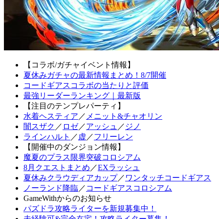
【コラボ/ガチャイベント情報】
夏休みガチャの最新情報まとめ！8/7開催
コードギアスコラボの当たりと評価
最強リーダーランキング｜最新版
【注目のテンプレパーティ】
水着ヘスティア
／
メニット&チャオリン
闇スザク
／
ロゼ
／
アッシュ
／
ジノ
ラインハルト
／
虚
／
フリーレン
【開催中のダンジョン情報】
魔夏のプラス限界突破コロシアム
8月クエストまとめ
／
EXラッシュ
夏休みクラウディアカップ
／
ワンタッチコードギアス
ノーランド降臨
／
コードギアスコロシアム
GameWithからのお知らせ
パズドラ攻略ライターを新規募集中！
未経験可&完全在宅！攻略ライター募集！