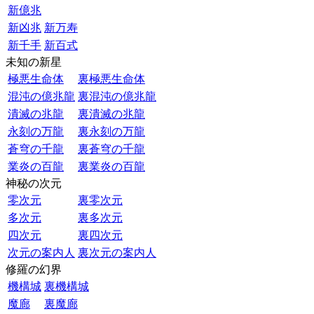
新億兆
新凶兆
新万寿
新千手
新百式
未知の新星
極悪生命体
裏極悪生命体
混沌の億兆龍
裏混沌の億兆龍
潰滅の兆龍
裏潰滅の兆龍
永刻の万龍
裏永刻の万龍
蒼穹の千龍
裏蒼穹の千龍
業炎の百龍
裏業炎の百龍
神秘の次元
零次元
裏零次元
多次元
裏多次元
四次元
裏四次元
次元の案内人
裏次元の案内人
修羅の幻界
機構城
裏機構城
魔廊
裏魔廊