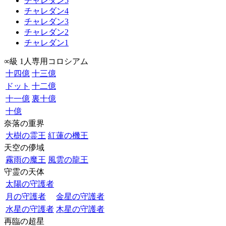
チャレダン5
チャレダン4
チャレダン3
チャレダン2
チャレダン1
∞級 1人専用コロシアム
十四億
十三億
ドット
十二億
十一億
裏十億
十億
奈落の重界
大樹の霊王
紅蓮の機王
天空の儚域
霧雨の魔王
風雲の龍王
守霊の天体
太陽の守護者
月の守護者
金星の守護者
水星の守護者
木星の守護者
再臨の超星