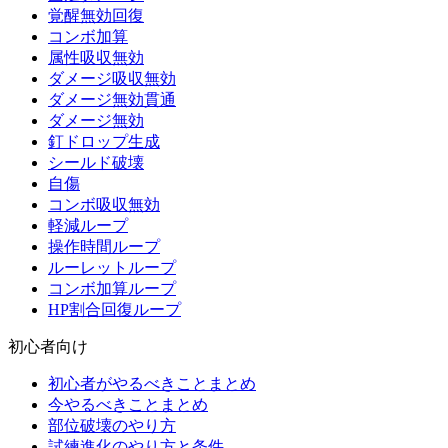
覚醒無効回復
コンボ加算
属性吸収無効
ダメージ吸収無効
ダメージ無効貫通
ダメージ無効
釘ドロップ生成
シールド破壊
自傷
コンボ吸収無効
軽減ループ
操作時間ループ
ルーレットループ
コンボ加算ループ
HP割合回復ループ
初心者向け
初心者がやるべきことまとめ
今やるべきことまとめ
部位破壊のやり方
試練進化のやり方と条件