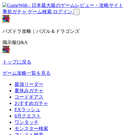
事前ガチャ
ゲーム検索
ログイン
パズドラ攻略｜パズル＆ドラゴンズ
掲示板Q&A
トップに戻る
ゲーム攻略一覧を見る
最強リーダー
夏休みガチャ
コードギアス
おすすめガチャ
EXラッシュ
8月クエスト
ワンタッチ
モンスター検索
アシスト検索