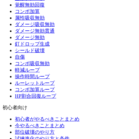
覚醒無効回復
コンボ加算
属性吸収無効
ダメージ吸収無効
ダメージ無効貫通
ダメージ無効
釘ドロップ生成
シールド破壊
自傷
コンボ吸収無効
軽減ループ
操作時間ループ
ルーレットループ
コンボ加算ループ
HP割合回復ループ
初心者向け
初心者がやるべきことまとめ
今やるべきことまとめ
部位破壊のやり方
試練進化のやり方と条件