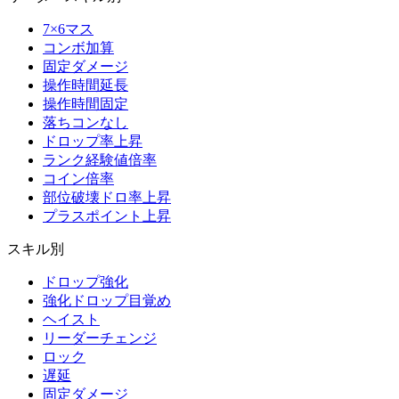
7×6マス
コンボ加算
固定ダメージ
操作時間延長
操作時間固定
落ちコンなし
ドロップ率上昇
ランク経験値倍率
コイン倍率
部位破壊ドロ率上昇
プラスポイント上昇
スキル別
ドロップ強化
強化ドロップ目覚め
ヘイスト
リーダーチェンジ
ロック
遅延
固定ダメージ