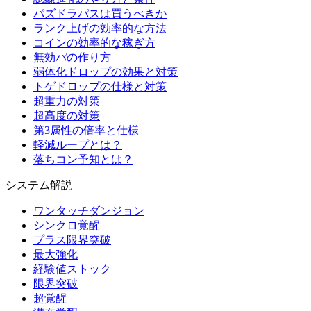
パズドラパスは買うべきか
ランク上げの効率的な方法
コインの効率的な稼ぎ方
無効パの作り方
弱体化ドロップの効果と対策
トゲドロップの仕様と対策
超重力の対策
超高度の対策
第3属性の倍率と仕様
軽減ループとは？
落ちコン予知とは？
システム解説
ワンタッチダンジョン
シンクロ覚醒
プラス限界突破
最大強化
経験値ストック
限界突破
超覚醒