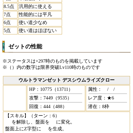
8.5点
汎用的に使える
7点
性能的には平凡
6点
使い道少なめ
5点
使い道はほぼない
ゼットの性能
※ステータスは+297時のものを掲載しています
※（）内の数字は限界突破Lv110時のものです
ウルトラマンゼット デスシウムライズクロー
HP：10775（13711）
属性：
/
/
攻撃：7449（9535）
レア度：★6
回復：444（488）
潜在：8枠
【スキル】
（ターン：6）
を解除し、盤面を
に変化。
盤面上にZ字型に
を生成。