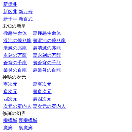
新億兆
新凶兆
新万寿
新千手
新百式
未知の新星
極悪生命体
裏極悪生命体
混沌の億兆龍
裏混沌の億兆龍
潰滅の兆龍
裏潰滅の兆龍
永刻の万龍
裏永刻の万龍
蒼穹の千龍
裏蒼穹の千龍
業炎の百龍
裏業炎の百龍
神秘の次元
零次元
裏零次元
多次元
裏多次元
四次元
裏四次元
次元の案内人
裏次元の案内人
修羅の幻界
機構城
裏機構城
魔廊
裏魔廊