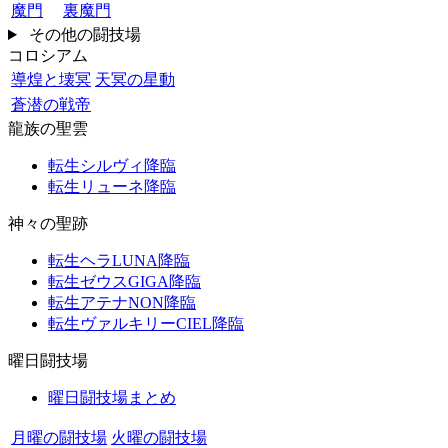
魔門
裏魔門
その他の闘技場
コロシアム
導煌と壊冥
天冥の星動
蒼潜の戦帝
龍族の聖雲
転生シルヴィ降臨
転生リューネ降臨
神々の聖跡
転生ヘラLUNA降臨
転生ゼウスGIGA降臨
転生アテナNON降臨
転生ヴァルキリーCIEL降臨
曜日闘技場
曜日闘技場まとめ
月曜の闘技場
火曜の闘技場