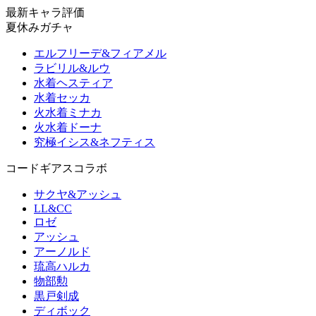
最新キャラ評価
夏休みガチャ
エルフリーデ&フィアメル
ラビリル&ルウ
水着ヘスティア
水着セッカ
火水着ミナカ
火水着ドーナ
究極イシス&ネフティス
コードギアスコラボ
サクヤ&アッシュ
LL&CC
ロゼ
アッシュ
アーノルド
琉高ハルカ
物部勲
黒戸剣成
ディボック