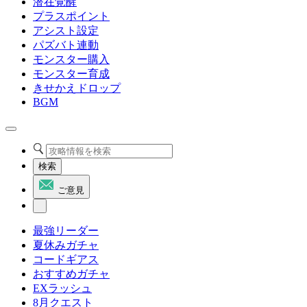
潜在覚醒
プラスポイント
アシスト設定
パズバト連動
モンスター購入
モンスター育成
きせかえドロップ
BGM
検索
ご意見
最強リーダー
夏休みガチャ
コードギアス
おすすめガチャ
EXラッシュ
8月クエスト