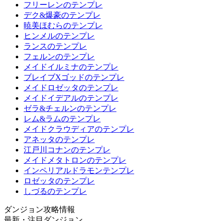
フリーレンのテンプレ
デク&爆豪のテンプレ
暁美ほむらのテンプレ
ヒンメルのテンプレ
ランスのテンプレ
フェルンのテンプレ
メイドイルミナのテンプレ
ブレイブXゴッドのテンプレ
メイドロゼッタのテンプレ
メイドイデアルのテンプレ
ゼラ&チェルンのテンプレ
レム&ラムのテンプレ
メイドクラウディアのテンプレ
アネッタのテンプレ
江戸川コナンのテンプレ
メイドメタトロンのテンプレ
インペリアルドラモンテンプレ
ロゼッタのテンプレ
しづるのテンプレ
ダンジョン攻略情報
最新・注目ダンジョン