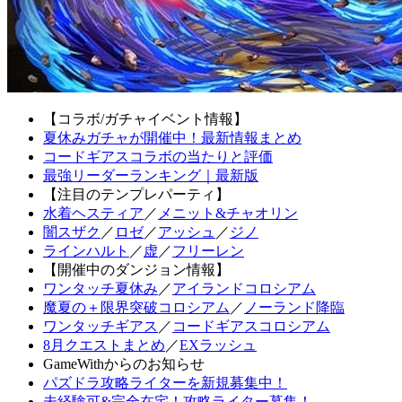
【コラボ/ガチャイベント情報】
夏休みガチャが開催中！最新情報まとめ
コードギアスコラボの当たりと評価
最強リーダーランキング｜最新版
【注目のテンプレパーティ】
水着ヘスティア
／
メニット&チャオリン
闇スザク
／
ロゼ
／
アッシュ
／
ジノ
ラインハルト
／
虚
／
フリーレン
【開催中のダンジョン情報】
ワンタッチ夏休み
／
アイランドコロシアム
魔夏の＋限界突破コロシアム
／
ノーランド降臨
ワンタッチギアス
／
コードギアスコロシアム
8月クエストまとめ
／
EXラッシュ
GameWithからのお知らせ
パズドラ攻略ライターを新規募集中！
未経験可&完全在宅！攻略ライター募集！