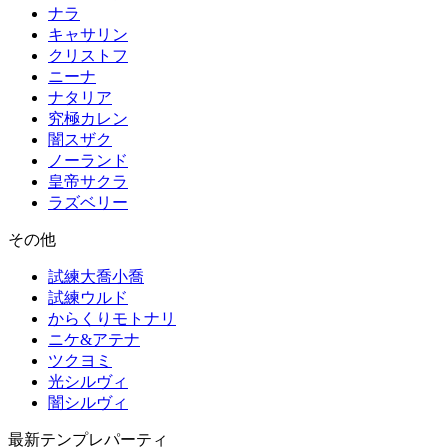
ナラ
キャサリン
クリストフ
ニーナ
ナタリア
究極カレン
闇スザク
ノーランド
皇帝サクラ
ラズベリー
その他
試練大喬小喬
試練ウルド
からくりモトナリ
ニケ&アテナ
ツクヨミ
光シルヴィ
闇シルヴィ
最新テンプレパーティ