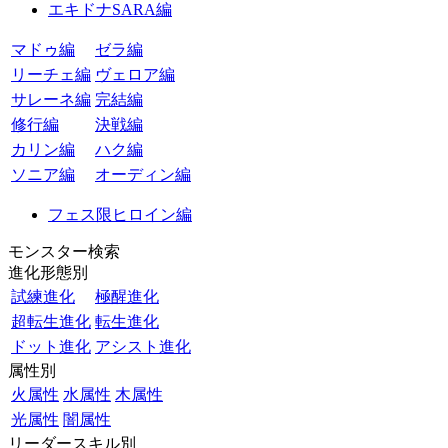
エキドナSARA編
マドゥ編
ゼラ編
リーチェ編
ヴェロア編
サレーネ編
完結編
修行編
決戦編
カリン編
ハク編
ソニア編
オーディン編
フェス限ヒロイン編
モンスター検索
進化形態別
試練進化
極醒進化
超転生進化
転生進化
ドット進化
アシスト進化
属性別
火属性
水属性
木属性
光属性
闇属性
リーダースキル別