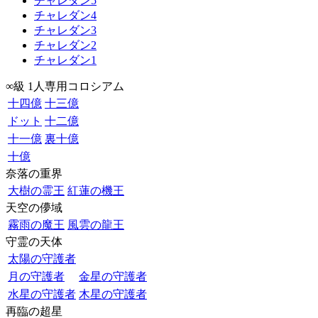
チャレダン5
チャレダン4
チャレダン3
チャレダン2
チャレダン1
∞級 1人専用コロシアム
十四億
十三億
ドット
十二億
十一億
裏十億
十億
奈落の重界
大樹の霊王
紅蓮の機王
天空の儚域
霧雨の魔王
風雲の龍王
守霊の天体
太陽の守護者
月の守護者
金星の守護者
水星の守護者
木星の守護者
再臨の超星