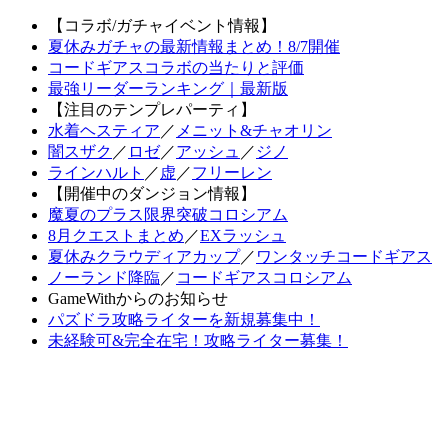
【コラボ/ガチャイベント情報】
夏休みガチャの最新情報まとめ！8/7開催
コードギアスコラボの当たりと評価
最強リーダーランキング｜最新版
【注目のテンプレパーティ】
水着ヘスティア
／
メニット&チャオリン
闇スザク
／
ロゼ
／
アッシュ
／
ジノ
ラインハルト
／
虚
／
フリーレン
【開催中のダンジョン情報】
魔夏のプラス限界突破コロシアム
8月クエストまとめ
／
EXラッシュ
夏休みクラウディアカップ
／
ワンタッチコードギアス
ノーランド降臨
／
コードギアスコロシアム
GameWithからのお知らせ
パズドラ攻略ライターを新規募集中！
未経験可&完全在宅！攻略ライター募集！