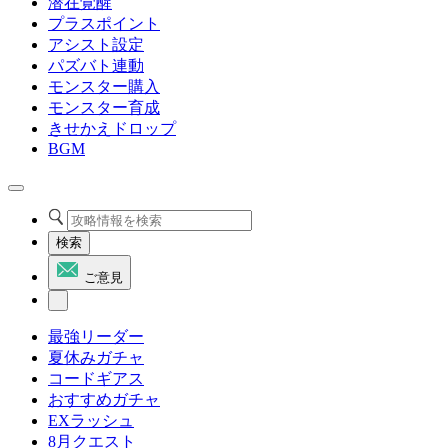
潜在覚醒
プラスポイント
アシスト設定
パズバト連動
モンスター購入
モンスター育成
きせかえドロップ
BGM
検索
ご意見
最強リーダー
夏休みガチャ
コードギアス
おすすめガチャ
EXラッシュ
8月クエスト