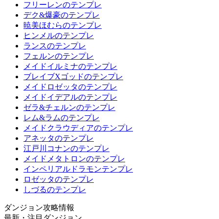
フリーレンのテンプレ
デク&爆豪のテンプレ
暁美ほむらのテンプレ
ヒンメルのテンプレ
ランスのテンプレ
フェルンのテンプレ
メイドイルミナのテンプレ
ブレイブXゴッドのテンプレ
メイドロゼッタのテンプレ
メイドイデアルのテンプレ
ゼラ&チェルンのテンプレ
レム&ラムのテンプレ
メイドクラウディアのテンプレ
アネッタのテンプレ
江戸川コナンのテンプレ
メイドメタトロンのテンプレ
インペリアルドラモンテンプレ
ロゼッタのテンプレ
しづるのテンプレ
ダンジョン攻略情報
最新・注目ダンジョン