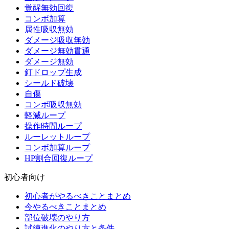
覚醒無効回復
コンボ加算
属性吸収無効
ダメージ吸収無効
ダメージ無効貫通
ダメージ無効
釘ドロップ生成
シールド破壊
自傷
コンボ吸収無効
軽減ループ
操作時間ループ
ルーレットループ
コンボ加算ループ
HP割合回復ループ
初心者向け
初心者がやるべきことまとめ
今やるべきことまとめ
部位破壊のやり方
試練進化のやり方と条件