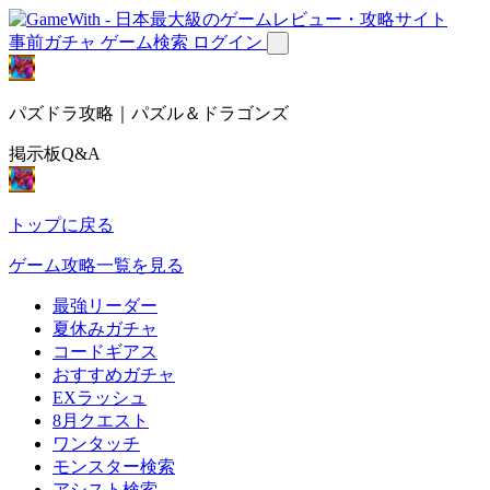
事前ガチャ
ゲーム検索
ログイン
パズドラ攻略｜パズル＆ドラゴンズ
掲示板Q&A
トップに戻る
ゲーム攻略一覧を見る
最強リーダー
夏休みガチャ
コードギアス
おすすめガチャ
EXラッシュ
8月クエスト
ワンタッチ
モンスター検索
アシスト検索