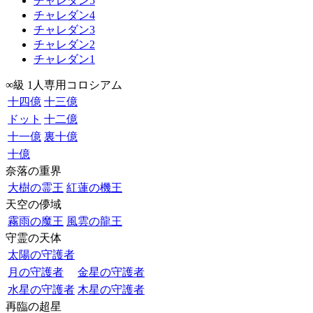
チャレダン5
チャレダン4
チャレダン3
チャレダン2
チャレダン1
∞級 1人専用コロシアム
十四億
十三億
ドット
十二億
十一億
裏十億
十億
奈落の重界
大樹の霊王
紅蓮の機王
天空の儚域
霧雨の魔王
風雲の龍王
守霊の天体
太陽の守護者
月の守護者
金星の守護者
水星の守護者
木星の守護者
再臨の超星