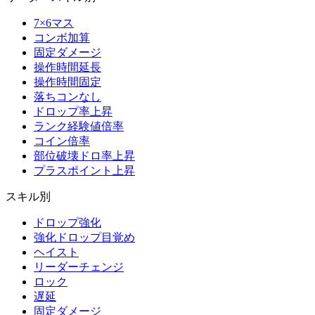
7×6マス
コンボ加算
固定ダメージ
操作時間延長
操作時間固定
落ちコンなし
ドロップ率上昇
ランク経験値倍率
コイン倍率
部位破壊ドロ率上昇
プラスポイント上昇
スキル別
ドロップ強化
強化ドロップ目覚め
ヘイスト
リーダーチェンジ
ロック
遅延
固定ダメージ