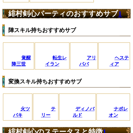
緋村剣心パーティのおすすめサブ
1
陣スキル持ちおすすめサブ
覚醒
転生レ
アリ
ヘステ
降三世
イラン
ババ
ィア
変換スキル持ちおすすめサブ
火ツ
テ
ディノバ
ナポレ
バキ
リー
ルド
オン
緋村剣心のステータスと特徴
1