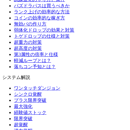
パズドラパスは買うべきか
ランク上げの効率的な方法
コインの効率的な稼ぎ方
無効パの作り方
弱体化ドロップの効果と対策
トゲドロップの仕様と対策
超重力の対策
超高度の対策
第3属性の倍率と仕様
軽減ループとは？
落ちコン予知とは？
システム解説
ワンタッチダンジョン
シンクロ覚醒
プラス限界突破
最大強化
経験値ストック
限界突破
超覚醒