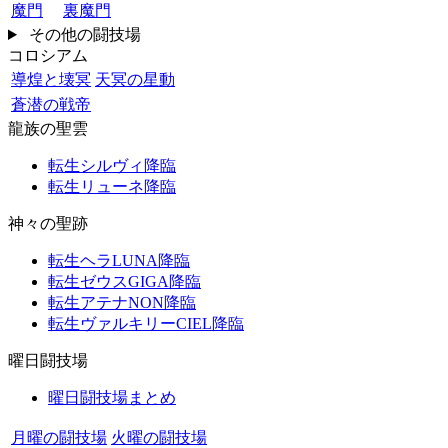
魔門
裏魔門
その他の闘技場
コロシアム
導煌と壊冥
天冥の星動
蒼潜の戦帝
龍族の聖雲
転生シルヴィ降臨
転生リューネ降臨
神々の聖跡
転生ヘラLUNA降臨
転生ゼウスGIGA降臨
転生アテナNON降臨
転生ヴァルキリーCIEL降臨
曜日闘技場
曜日闘技場まとめ
月曜の闘技場
火曜の闘技場