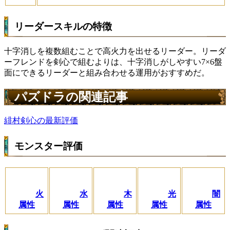
リーダースキルの特徴
十字消しを複数組むことで高火力を出せるリーダー。リーダ
ーフレンドを剣心で組むよりは、十字消しがしやすい7×6盤
面にできるリーダーと組み合わせる運用がおすすめだ。
パズドラの関連記事
緋村剣心の最新評価
モンスター評価
火
水
木
光
闇
属性
属性
属性
属性
属性