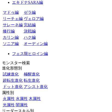
エキドナSARA編
マドゥ編
ゼラ編
リーチェ編
ヴェロア編
サレーネ編
完結編
修行編
決戦編
カリン編
ハク編
ソニア編
オーディン編
フェス限ヒロイン編
モンスター検索
進化形態別
試練進化
極醒進化
超転生進化
転生進化
ドット進化
アシスト進化
属性別
火属性
水属性
木属性
光属性
闇属性
リーダースキル別