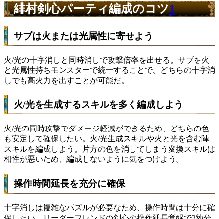
緋村剣心パーティ編成のコツ
1
サブは火または光属性に寄せよう
火/光の十字消しと同時消しで攻撃倍率を出せる。サブを火
と光属性持ちモンスターで統一することで、どちらの十字消
しでも高火力を出すことが可能だ。
火/光を生成するスキルを多く編成しよう
火/光の同時攻撃でダメージ軽減ができるため、どちらの色
も安定して確保したい。火/光生成スキルや火と光を含む陣
スキルを編成しよう。片方の色を消してしまう変換スキルは
相性が悪いため、編成しないように気をつけよう。
操作時間延長を充分に確保
十字消しは複雑なパズルが必要なため、操作時間は十分に確
保したい。リーダーフレンドの剣心の操作延長覚醒で2秒分