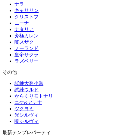
ナラ
キャサリン
クリストフ
ニーナ
ナタリア
究極カレン
闇スザク
ノーランド
皇帝サクラ
ラズベリー
その他
試練大喬小喬
試練ウルド
からくりモトナリ
ニケ&アテナ
ツクヨミ
光シルヴィ
闇シルヴィ
最新テンプレパーティ