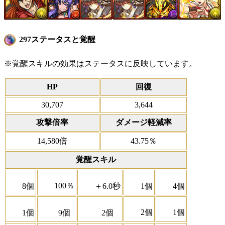
297ステータスと覚醒
※覚醒スキルの効果はステータスに反映しています。
HP
回復
30,707
3,644
攻撃倍率
ダメージ軽減率
14,580倍
43.75％
覚醒スキル
100％
8個
＋6.0秒
1個
4個
2個
1個
1個
9個
2個