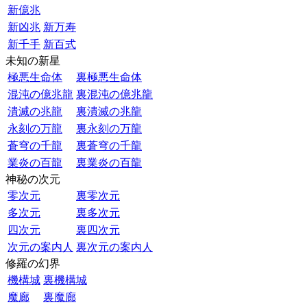
新億兆
新凶兆
新万寿
新千手
新百式
未知の新星
極悪生命体
裏極悪生命体
混沌の億兆龍
裏混沌の億兆龍
潰滅の兆龍
裏潰滅の兆龍
永刻の万龍
裏永刻の万龍
蒼穹の千龍
裏蒼穹の千龍
業炎の百龍
裏業炎の百龍
神秘の次元
零次元
裏零次元
多次元
裏多次元
四次元
裏四次元
次元の案内人
裏次元の案内人
修羅の幻界
機構城
裏機構城
魔廊
裏魔廊