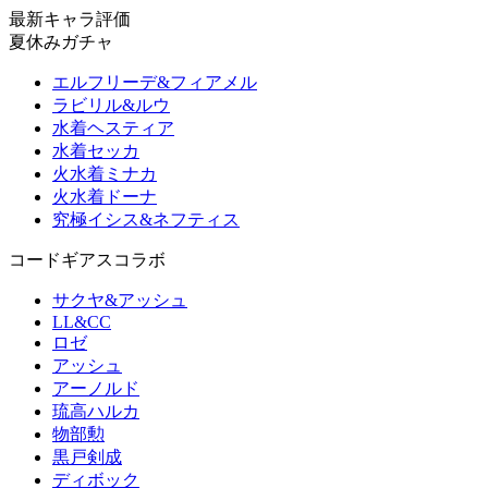
最新キャラ評価
夏休みガチャ
エルフリーデ&フィアメル
ラビリル&ルウ
水着ヘスティア
水着セッカ
火水着ミナカ
火水着ドーナ
究極イシス&ネフティス
コードギアスコラボ
サクヤ&アッシュ
LL&CC
ロゼ
アッシュ
アーノルド
琉高ハルカ
物部勲
黒戸剣成
ディボック