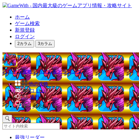
ホーム
ゲーム検索
新規登録
ログイン
2カラム
3カラム
パズドラ攻略｜パズル＆ドラゴンズ
他の攻略
コミュ
速報
掲示板
最強リーダー