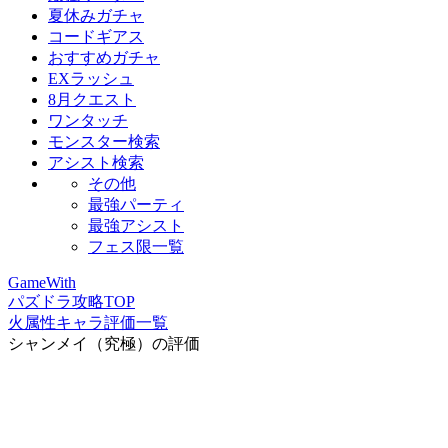
夏休みガチャ
コードギアス
おすすめガチャ
EXラッシュ
8月クエスト
ワンタッチ
モンスター検索
アシスト検索
その他
最強パーティ
最強アシスト
フェス限一覧
GameWith
パズドラ攻略TOP
火属性キャラ評価一覧
シャンメイ（究極）の評価