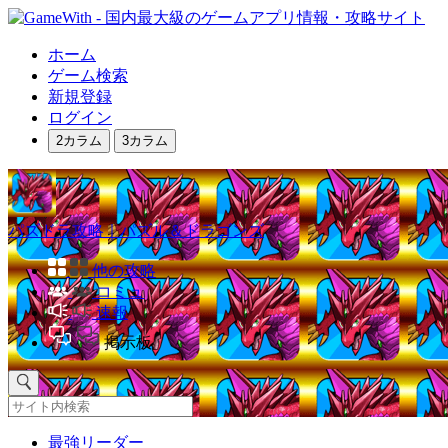
ホーム
ゲーム検索
新規登録
ログイン
2カラム
3カラム
パズドラ攻略｜パズル＆ドラゴンズ
他の攻略
コミュ
速報
掲示板
最強リーダー