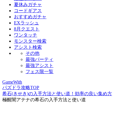
夏休みガチャ
コードギアス
おすすめガチャ
EXラッシュ
8月クエスト
ワンタッチ
モンスター検索
アシスト検索
その他
最強パーティ
最強アシスト
フェス限一覧
GameWith
パズドラ攻略TOP
希石(きせき)の入手方法と使い道！効率の良い集め方
極醒闇アテナの希石の入手方法と使い道