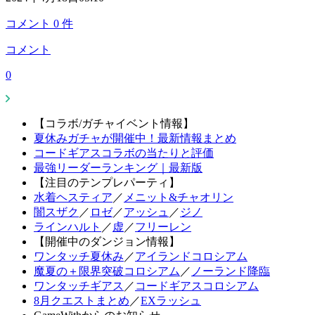
コメント
0
件
コメント
0
【コラボ/ガチャイベント情報】
夏休みガチャが開催中！最新情報まとめ
コードギアスコラボの当たりと評価
最強リーダーランキング｜最新版
【注目のテンプレパーティ】
水着ヘスティア
／
メニット&チャオリン
闇スザク
／
ロゼ
／
アッシュ
／
ジノ
ラインハルト
／
虚
／
フリーレン
【開催中のダンジョン情報】
ワンタッチ夏休み
／
アイランドコロシアム
魔夏の＋限界突破コロシアム
／
ノーランド降臨
ワンタッチギアス
／
コードギアスコロシアム
8月クエストまとめ
／
EXラッシュ