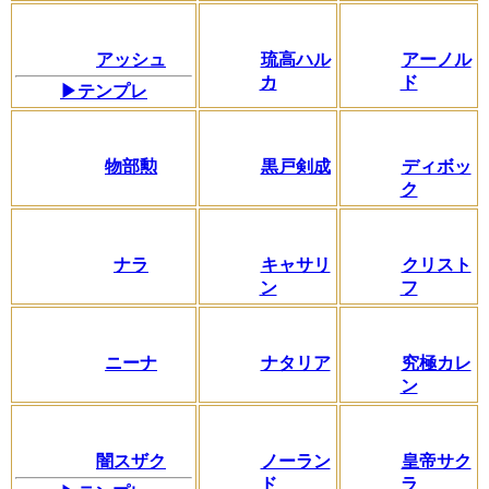
アッシュ
琉高ハル
アーノル
カ
ド
▶テンプレ
物部勲
黒戸剣成
ディボッ
ク
ナラ
キャサリ
クリスト
ン
フ
ニーナ
ナタリア
究極カレ
ン
闇スザク
ノーラン
皇帝サク
ド
ラ