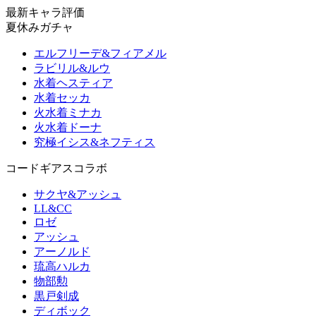
最新キャラ評価
夏休みガチャ
エルフリーデ&フィアメル
ラビリル&ルウ
水着ヘスティア
水着セッカ
火水着ミナカ
火水着ドーナ
究極イシス&ネフティス
コードギアスコラボ
サクヤ&アッシュ
LL&CC
ロゼ
アッシュ
アーノルド
琉高ハルカ
物部勲
黒戸剣成
ディボック