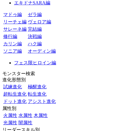
エキドナSARA編
マドゥ編
ゼラ編
リーチェ編
ヴェロア編
サレーネ編
完結編
修行編
決戦編
カリン編
ハク編
ソニア編
オーディン編
フェス限ヒロイン編
モンスター検索
進化形態別
試練進化
極醒進化
超転生進化
転生進化
ドット進化
アシスト進化
属性別
火属性
水属性
木属性
光属性
闇属性
リーダースキル別