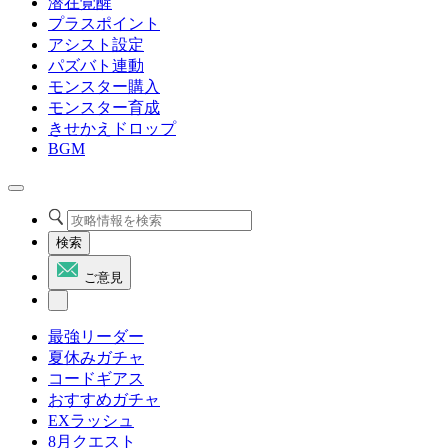
潜在覚醒
プラスポイント
アシスト設定
パズバト連動
モンスター購入
モンスター育成
きせかえドロップ
BGM
検索
ご意見
最強リーダー
夏休みガチャ
コードギアス
おすすめガチャ
EXラッシュ
8月クエスト