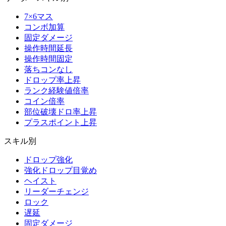
7×6マス
コンボ加算
固定ダメージ
操作時間延長
操作時間固定
落ちコンなし
ドロップ率上昇
ランク経験値倍率
コイン倍率
部位破壊ドロ率上昇
プラスポイント上昇
スキル別
ドロップ強化
強化ドロップ目覚め
ヘイスト
リーダーチェンジ
ロック
遅延
固定ダメージ