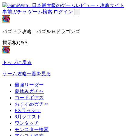
事前ガチャ
ゲーム検索
ログイン
パズドラ攻略｜パズル＆ドラゴンズ
掲示板Q&A
トップに戻る
ゲーム攻略一覧を見る
最強リーダー
夏休みガチャ
コードギアス
おすすめガチャ
EXラッシュ
8月クエスト
ワンタッチ
モンスター検索
アシスト検索