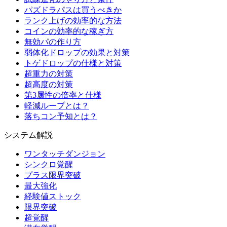
パズドラパスは買うべきか
ランク上げの効率的な方法
コインの効率的な稼ぎ方
無効パの作り方
弱体化ドロップの効果と対策
トゲドロップの仕様と対策
超重力の対策
超高度の対策
第3属性の倍率と仕様
軽減ループとは？
落ちコン予知とは？
システム解説
ワンタッチダンジョン
シンクロ覚醒
プラス限界突破
最大強化
経験値ストック
限界突破
超覚醒