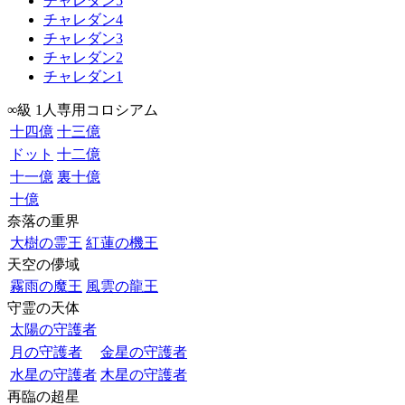
チャレダン5
チャレダン4
チャレダン3
チャレダン2
チャレダン1
∞級 1人専用コロシアム
十四億
十三億
ドット
十二億
十一億
裏十億
十億
奈落の重界
大樹の霊王
紅蓮の機王
天空の儚域
霧雨の魔王
風雲の龍王
守霊の天体
太陽の守護者
月の守護者
金星の守護者
水星の守護者
木星の守護者
再臨の超星