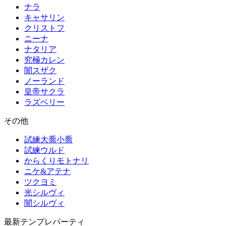
ナラ
キャサリン
クリストフ
ニーナ
ナタリア
究極カレン
闇スザク
ノーランド
皇帝サクラ
ラズベリー
その他
試練大喬小喬
試練ウルド
からくりモトナリ
ニケ&アテナ
ツクヨミ
光シルヴィ
闇シルヴィ
最新テンプレパーティ