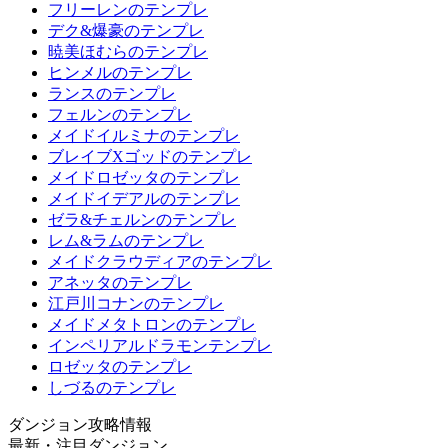
フリーレンのテンプレ
デク&爆豪のテンプレ
暁美ほむらのテンプレ
ヒンメルのテンプレ
ランスのテンプレ
フェルンのテンプレ
メイドイルミナのテンプレ
ブレイブXゴッドのテンプレ
メイドロゼッタのテンプレ
メイドイデアルのテンプレ
ゼラ&チェルンのテンプレ
レム&ラムのテンプレ
メイドクラウディアのテンプレ
アネッタのテンプレ
江戸川コナンのテンプレ
メイドメタトロンのテンプレ
インペリアルドラモンテンプレ
ロゼッタのテンプレ
しづるのテンプレ
ダンジョン攻略情報
最新・注目ダンジョン