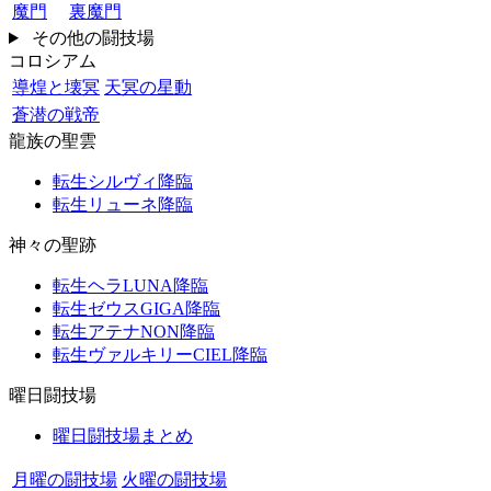
魔門
裏魔門
その他の闘技場
コロシアム
導煌と壊冥
天冥の星動
蒼潜の戦帝
龍族の聖雲
転生シルヴィ降臨
転生リューネ降臨
神々の聖跡
転生ヘラLUNA降臨
転生ゼウスGIGA降臨
転生アテナNON降臨
転生ヴァルキリーCIEL降臨
曜日闘技場
曜日闘技場まとめ
月曜の闘技場
火曜の闘技場