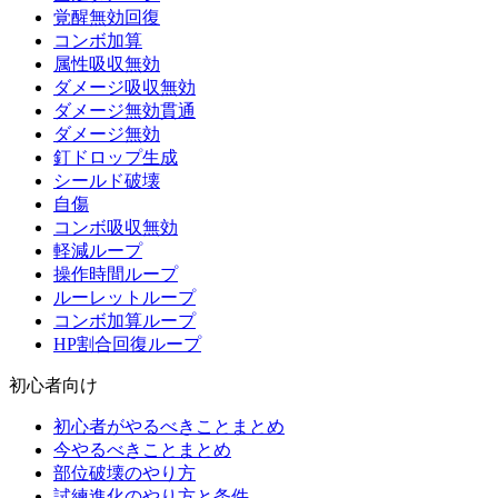
覚醒無効回復
コンボ加算
属性吸収無効
ダメージ吸収無効
ダメージ無効貫通
ダメージ無効
釘ドロップ生成
シールド破壊
自傷
コンボ吸収無効
軽減ループ
操作時間ループ
ルーレットループ
コンボ加算ループ
HP割合回復ループ
初心者向け
初心者がやるべきことまとめ
今やるべきことまとめ
部位破壊のやり方
試練進化のやり方と条件