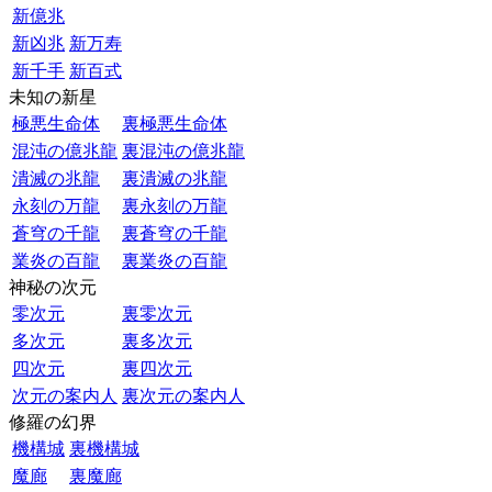
新億兆
新凶兆
新万寿
新千手
新百式
未知の新星
極悪生命体
裏極悪生命体
混沌の億兆龍
裏混沌の億兆龍
潰滅の兆龍
裏潰滅の兆龍
永刻の万龍
裏永刻の万龍
蒼穹の千龍
裏蒼穹の千龍
業炎の百龍
裏業炎の百龍
神秘の次元
零次元
裏零次元
多次元
裏多次元
四次元
裏四次元
次元の案内人
裏次元の案内人
修羅の幻界
機構城
裏機構城
魔廊
裏魔廊