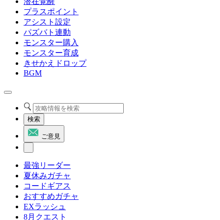
潜在覚醒
プラスポイント
アシスト設定
パズバト連動
モンスター購入
モンスター育成
きせかえドロップ
BGM
検索
ご意見
最強リーダー
夏休みガチャ
コードギアス
おすすめガチャ
EXラッシュ
8月クエスト