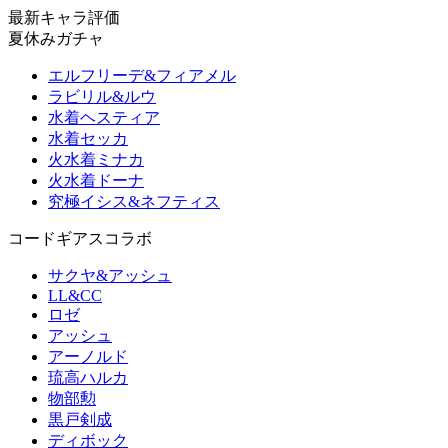
最新キャラ評価
夏休みガチャ
エルフリーデ&フィアメル
ラビリル&ルウ
水着ヘスティア
水着セッカ
火水着ミナカ
火水着ドーナ
究極イシス&ネフティス
コードギアスコラボ
サクヤ&アッシュ
LL&CC
ロゼ
アッシュ
アーノルド
琉高ハルカ
物部勲
黒戸剣成
ディボック