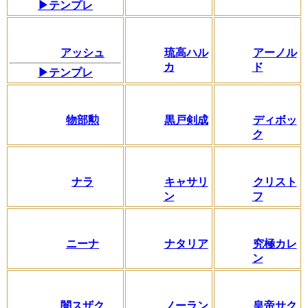
▶テンプレ
アッシュ
琉高ハル
アーノル
カ
ド
▶テンプレ
物部勲
黒戸剣成
ディボッ
ク
ナラ
キャサリ
クリスト
ン
フ
ニーナ
ナタリア
究極カレ
ン
闇スザク
ノーラン
皇帝サク