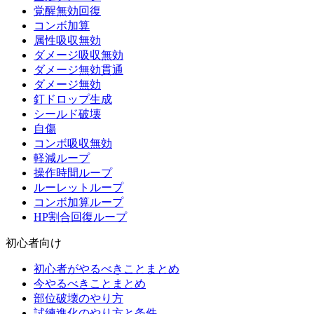
覚醒無効回復
コンボ加算
属性吸収無効
ダメージ吸収無効
ダメージ無効貫通
ダメージ無効
釘ドロップ生成
シールド破壊
自傷
コンボ吸収無効
軽減ループ
操作時間ループ
ルーレットループ
コンボ加算ループ
HP割合回復ループ
初心者向け
初心者がやるべきことまとめ
今やるべきことまとめ
部位破壊のやり方
試練進化のやり方と条件