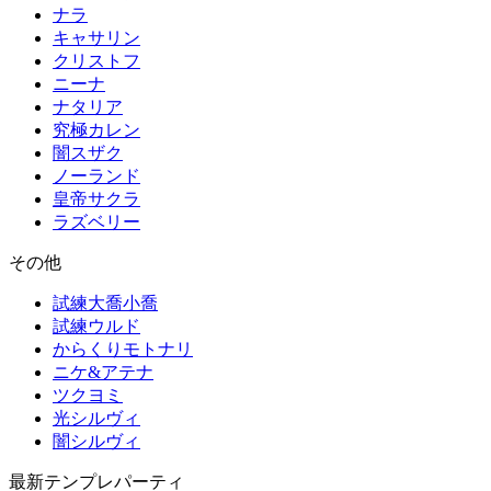
ナラ
キャサリン
クリストフ
ニーナ
ナタリア
究極カレン
闇スザク
ノーランド
皇帝サクラ
ラズベリー
その他
試練大喬小喬
試練ウルド
からくりモトナリ
ニケ&アテナ
ツクヨミ
光シルヴィ
闇シルヴィ
最新テンプレパーティ