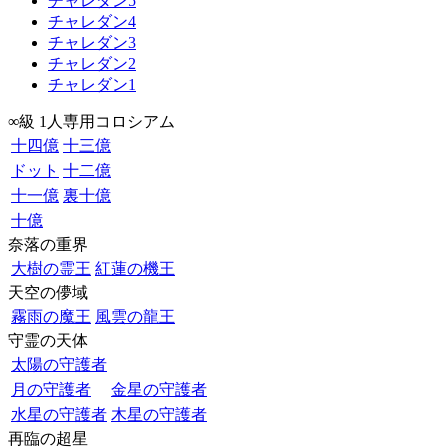
チャレダン5
チャレダン4
チャレダン3
チャレダン2
チャレダン1
∞級 1人専用コロシアム
十四億
十三億
ドット
十二億
十一億
裏十億
十億
奈落の重界
大樹の霊王
紅蓮の機王
天空の儚域
霧雨の魔王
風雲の龍王
守霊の天体
太陽の守護者
月の守護者
金星の守護者
水星の守護者
木星の守護者
再臨の超星