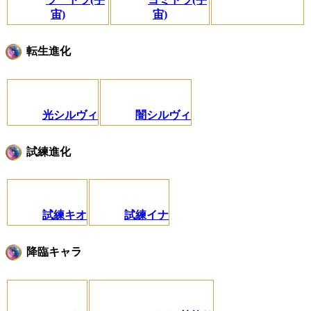
宙)
宙)
転生進化
光シルヴィ
闇シルヴィ
試練進化
試練キオ
試練イナ
降臨キャラ