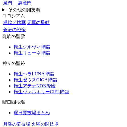
魔門
裏魔門
その他の闘技場
コロシアム
導煌と壊冥
天冥の星動
蒼潜の戦帝
龍族の聖雲
転生シルヴィ降臨
転生リューネ降臨
神々の聖跡
転生ヘラLUNA降臨
転生ゼウスGIGA降臨
転生アテナNON降臨
転生ヴァルキリーCIEL降臨
曜日闘技場
曜日闘技場まとめ
月曜の闘技場
火曜の闘技場