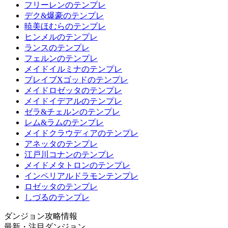
フリーレンのテンプレ
デク&爆豪のテンプレ
暁美ほむらのテンプレ
ヒンメルのテンプレ
ランスのテンプレ
フェルンのテンプレ
メイドイルミナのテンプレ
ブレイブXゴッドのテンプレ
メイドロゼッタのテンプレ
メイドイデアルのテンプレ
ゼラ&チェルンのテンプレ
レム&ラムのテンプレ
メイドクラウディアのテンプレ
アネッタのテンプレ
江戸川コナンのテンプレ
メイドメタトロンのテンプレ
インペリアルドラモンテンプレ
ロゼッタのテンプレ
しづるのテンプレ
ダンジョン攻略情報
最新・注目ダンジョン