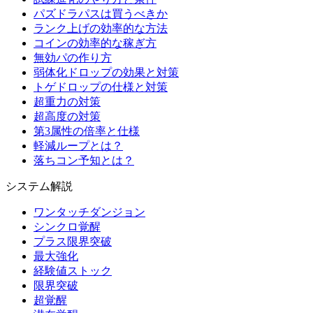
パズドラパスは買うべきか
ランク上げの効率的な方法
コインの効率的な稼ぎ方
無効パの作り方
弱体化ドロップの効果と対策
トゲドロップの仕様と対策
超重力の対策
超高度の対策
第3属性の倍率と仕様
軽減ループとは？
落ちコン予知とは？
システム解説
ワンタッチダンジョン
シンクロ覚醒
プラス限界突破
最大強化
経験値ストック
限界突破
超覚醒