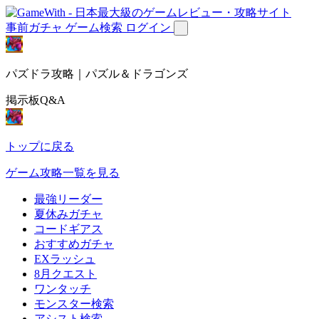
事前ガチャ
ゲーム検索
ログイン
パズドラ攻略｜パズル＆ドラゴンズ
掲示板Q&A
トップに戻る
ゲーム攻略一覧を見る
最強リーダー
夏休みガチャ
コードギアス
おすすめガチャ
EXラッシュ
8月クエスト
ワンタッチ
モンスター検索
アシスト検索