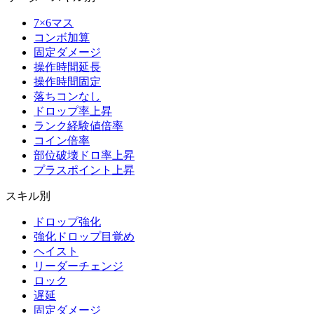
7×6マス
コンボ加算
固定ダメージ
操作時間延長
操作時間固定
落ちコンなし
ドロップ率上昇
ランク経験値倍率
コイン倍率
部位破壊ドロ率上昇
プラスポイント上昇
スキル別
ドロップ強化
強化ドロップ目覚め
ヘイスト
リーダーチェンジ
ロック
遅延
固定ダメージ