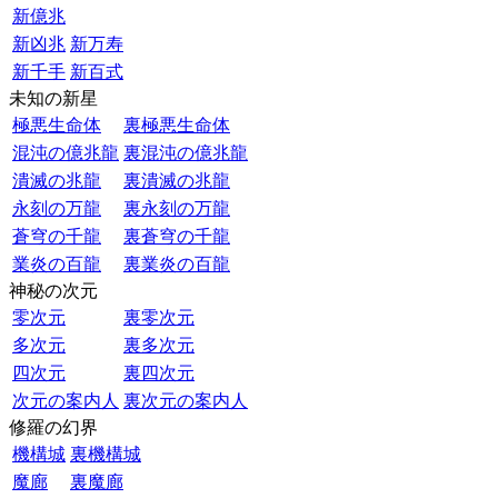
新億兆
新凶兆
新万寿
新千手
新百式
未知の新星
極悪生命体
裏極悪生命体
混沌の億兆龍
裏混沌の億兆龍
潰滅の兆龍
裏潰滅の兆龍
永刻の万龍
裏永刻の万龍
蒼穹の千龍
裏蒼穹の千龍
業炎の百龍
裏業炎の百龍
神秘の次元
零次元
裏零次元
多次元
裏多次元
四次元
裏四次元
次元の案内人
裏次元の案内人
修羅の幻界
機構城
裏機構城
魔廊
裏魔廊