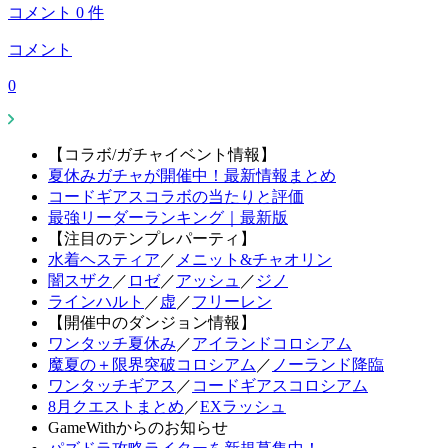
コメント
0
件
コメント
0
【コラボ/ガチャイベント情報】
夏休みガチャが開催中！最新情報まとめ
コードギアスコラボの当たりと評価
最強リーダーランキング｜最新版
【注目のテンプレパーティ】
水着ヘスティア
／
メニット&チャオリン
闇スザク
／
ロゼ
／
アッシュ
／
ジノ
ラインハルト
／
虚
／
フリーレン
【開催中のダンジョン情報】
ワンタッチ夏休み
／
アイランドコロシアム
魔夏の＋限界突破コロシアム
／
ノーランド降臨
ワンタッチギアス
／
コードギアスコロシアム
8月クエストまとめ
／
EXラッシュ
GameWithからのお知らせ