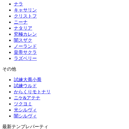
ナラ
キャサリン
クリストフ
ニーナ
ナタリア
究極カレン
闇スザク
ノーランド
皇帝サクラ
ラズベリー
その他
試練大喬小喬
試練ウルド
からくりモトナリ
ニケ&アテナ
ツクヨミ
光シルヴィ
闇シルヴィ
最新テンプレパーティ