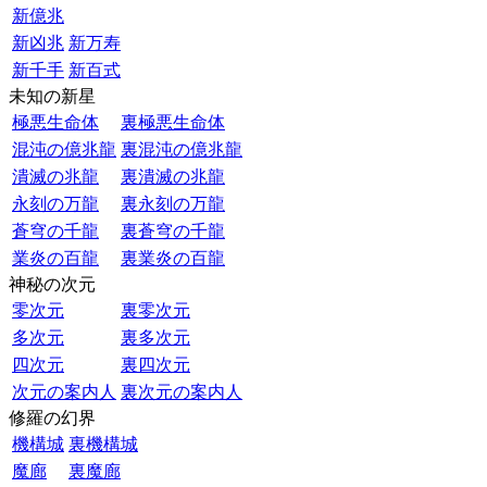
新億兆
新凶兆
新万寿
新千手
新百式
未知の新星
極悪生命体
裏極悪生命体
混沌の億兆龍
裏混沌の億兆龍
潰滅の兆龍
裏潰滅の兆龍
永刻の万龍
裏永刻の万龍
蒼穹の千龍
裏蒼穹の千龍
業炎の百龍
裏業炎の百龍
神秘の次元
零次元
裏零次元
多次元
裏多次元
四次元
裏四次元
次元の案内人
裏次元の案内人
修羅の幻界
機構城
裏機構城
魔廊
裏魔廊