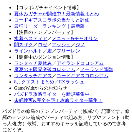
【コラボ/ガチャイベント情報】
夏休みガチャが開催中！最新情報まとめ
コードギアスコラボの当たりと評価
最強リーダーランキング｜最新版
【注目のテンプレパーティ】
水着ヘスティア
／
メニット&チャオリン
闇スザク
／
ロゼ
／
アッシュ
／
ジノ
ラインハルト
／
虚
／
フリーレン
【開催中のダンジョン情報】
ワンタッチ夏休み
／
アイランドコロシアム
魔夏の＋限界突破コロシアム
／
ノーランド降臨
ワンタッチギアス
／
コードギアスコロシアム
8月クエストまとめ
／
EXラッシュ
GameWithからのお知らせ
パズドラ攻略ライターを新規募集中！
未経験可&完全在宅！攻略ライター募集！
パズドラの修羅のテンプレパーティ（修羅パ）記事です。修
羅のテンプレ編成やパーティの組み方、サブやフレンド（助
っ人/相方）候補、おすすめキャラを記載しているので参考
にどうぞ。