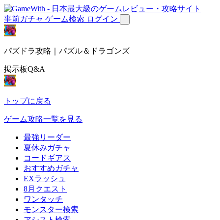
事前ガチャ
ゲーム検索
ログイン
パズドラ攻略｜パズル＆ドラゴンズ
掲示板Q&A
トップに戻る
ゲーム攻略一覧を見る
最強リーダー
夏休みガチャ
コードギアス
おすすめガチャ
EXラッシュ
8月クエスト
ワンタッチ
モンスター検索
アシスト検索