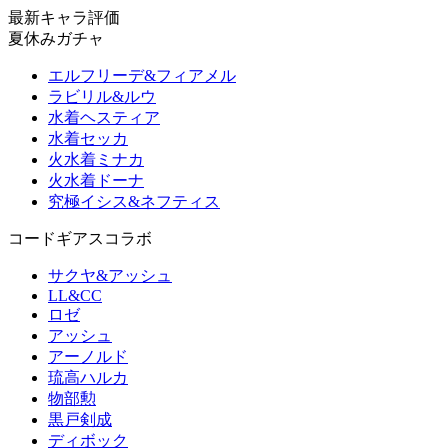
最新キャラ評価
夏休みガチャ
エルフリーデ&フィアメル
ラビリル&ルウ
水着ヘスティア
水着セッカ
火水着ミナカ
火水着ドーナ
究極イシス&ネフティス
コードギアスコラボ
サクヤ&アッシュ
LL&CC
ロゼ
アッシュ
アーノルド
琉高ハルカ
物部勲
黒戸剣成
ディボック