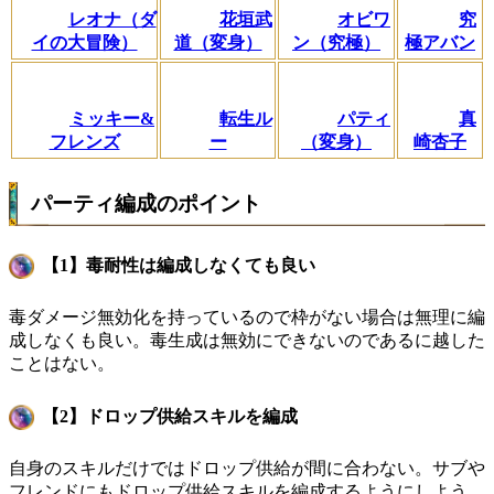
レオナ（ダ
花垣武
オビワ
究
イの大冒険）
道（変身）
ン（究極）
極アバン
ミッキー&
転生ル
パティ
真
フレンズ
ー
（変身）
崎杏子
パーティ編成のポイント
【1】毒耐性は編成しなくても良い
毒ダメージ無効化を持っているので枠がない場合は無理に編
成しなくも良い。毒生成は無効にできないのであるに越した
ことはない。
【2】ドロップ供給スキルを編成
自身のスキルだけではドロップ供給が間に合わない。サブや
フレンドにもドロップ供給スキルを編成するようにしよう。