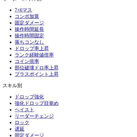
7×6マス
コンボ加算
固定ダメージ
操作時間延長
操作時間固定
落ちコンなし
ドロップ率上昇
ランク経験値倍率
コイン倍率
部位破壊ドロ率上昇
プラスポイント上昇
スキル別
ドロップ強化
強化ドロップ目覚め
ヘイスト
リーダーチェンジ
ロック
遅延
固定ダメージ