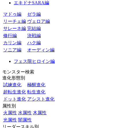
エキドナSARA編
マドゥ編
ゼラ編
リーチェ編
ヴェロア編
サレーネ編
完結編
修行編
決戦編
カリン編
ハク編
ソニア編
オーディン編
フェス限ヒロイン編
モンスター検索
進化形態別
試練進化
極醒進化
超転生進化
転生進化
ドット進化
アシスト進化
属性別
火属性
水属性
木属性
光属性
闇属性
リーダースキル別