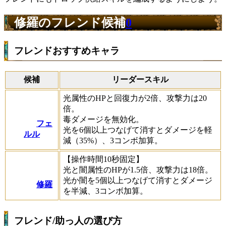
修羅のフレンド候補
0
フレンドおすすめキャラ
候補
リーダースキル
光属性のHPと回復力が2倍、攻撃力は20
倍。
毒ダメージを無効化。
フェ
光を6個以上つなげて消すとダメージを軽
ルル
減（35%）、3コンボ加算。
【操作時間10秒固定】
光と闇属性のHPが1.5倍、攻撃力は18倍。
光か闇を5個以上つなげて消すとダメージ
修羅
を半減、3コンボ加算。
フレンド/助っ人の選び方