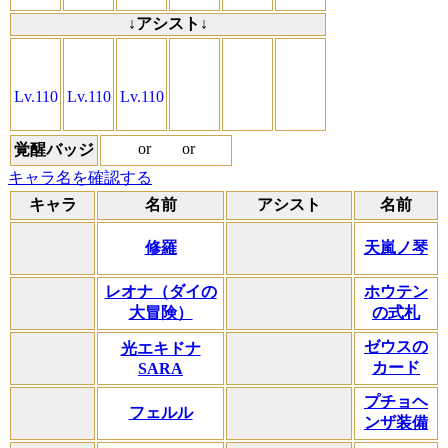
↓アシスト↓
Lv.110
Lv.110
Lv.110
or
or
覚醒バッジ
キャラ名を確認する
キャラ
名前
アシスト
名前
修羅
天嵐ノ琴
レオナ（ダイの
ホウテン
大冒険）
の式札
ゼウスの
光エキドナ
カード
SARA
プチョヘ
フェルル
ンザ装備