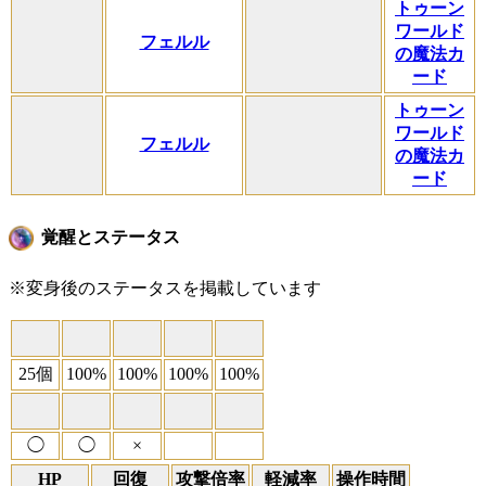
トゥーン
ワールド
フェルル
の魔法カ
ード
トゥーン
ワールド
フェルル
の魔法カ
ード
覚醒とステータス
※変身後のステータスを掲載しています
25個
100%
100%
100%
100%
◯
◯
×
HP
回復
攻撃倍率
軽減率
操作時間