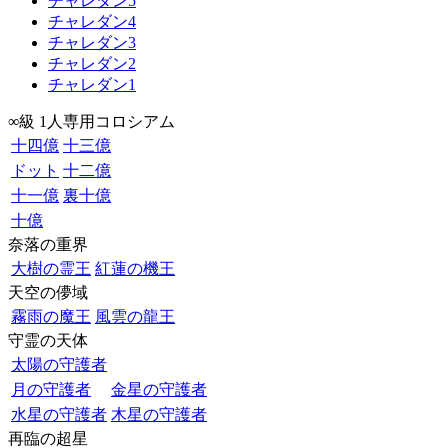
チャレダン5
チャレダン4
チャレダン3
チャレダン2
チャレダン1
∞級 1人専用コロシアム
十四億
十三億
ドット
十二億
十一億
裏十億
十億
奈落の重界
大樹の霊王
紅蓮の機王
天空の儚域
霧雨の魔王
風雲の龍王
守霊の天体
太陽の守護者
月の守護者
金星の守護者
水星の守護者
木星の守護者
再臨の超星