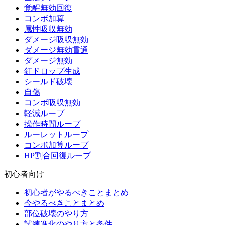
覚醒無効回復
コンボ加算
属性吸収無効
ダメージ吸収無効
ダメージ無効貫通
ダメージ無効
釘ドロップ生成
シールド破壊
自傷
コンボ吸収無効
軽減ループ
操作時間ループ
ルーレットループ
コンボ加算ループ
HP割合回復ループ
初心者向け
初心者がやるべきことまとめ
今やるべきことまとめ
部位破壊のやり方
試練進化のやり方と条件