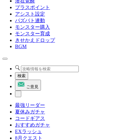
潜在覚醒
プラスポイント
アシスト設定
パズバト連動
モンスター購入
モンスター育成
きせかえドロップ
BGM
検索
ご意見
最強リーダー
夏休みガチャ
コードギアス
おすすめガチャ
EXラッシュ
8月クエスト