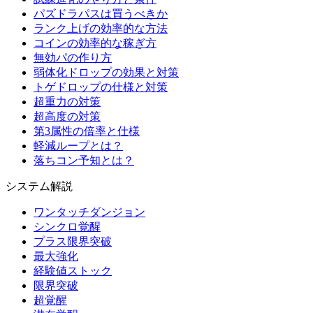
パズドラパスは買うべきか
ランク上げの効率的な方法
コインの効率的な稼ぎ方
無効パの作り方
弱体化ドロップの効果と対策
トゲドロップの仕様と対策
超重力の対策
超高度の対策
第3属性の倍率と仕様
軽減ループとは？
落ちコン予知とは？
システム解説
ワンタッチダンジョン
シンクロ覚醒
プラス限界突破
最大強化
経験値ストック
限界突破
超覚醒