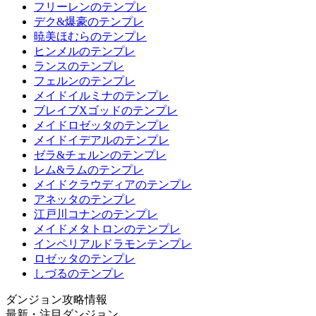
フリーレンのテンプレ
デク&爆豪のテンプレ
暁美ほむらのテンプレ
ヒンメルのテンプレ
ランスのテンプレ
フェルンのテンプレ
メイドイルミナのテンプレ
ブレイブXゴッドのテンプレ
メイドロゼッタのテンプレ
メイドイデアルのテンプレ
ゼラ&チェルンのテンプレ
レム&ラムのテンプレ
メイドクラウディアのテンプレ
アネッタのテンプレ
江戸川コナンのテンプレ
メイドメタトロンのテンプレ
インペリアルドラモンテンプレ
ロゼッタのテンプレ
しづるのテンプレ
ダンジョン攻略情報
最新・注目ダンジョン