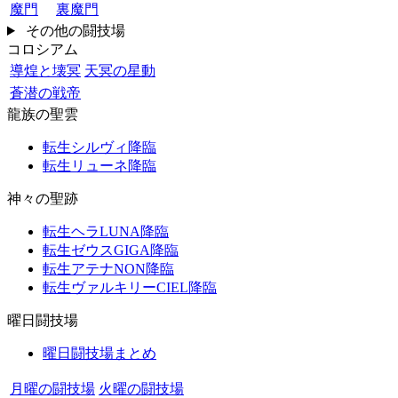
魔門
裏魔門
その他の闘技場
コロシアム
導煌と壊冥
天冥の星動
蒼潜の戦帝
龍族の聖雲
転生シルヴィ降臨
転生リューネ降臨
神々の聖跡
転生ヘラLUNA降臨
転生ゼウスGIGA降臨
転生アテナNON降臨
転生ヴァルキリーCIEL降臨
曜日闘技場
曜日闘技場まとめ
月曜の闘技場
火曜の闘技場