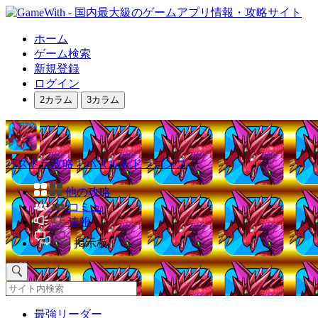
ホーム
ゲーム検索
新規登録
ログイン
2カラム
3カラム
パズドラ攻略｜パズル＆ドラゴンズ
他の攻略
コミュ
速報
掲示板
最強リーダー