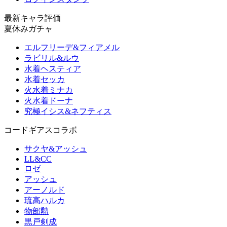
最新キャラ評価
夏休みガチャ
エルフリーデ&フィアメル
ラビリル&ルウ
水着ヘスティア
水着セッカ
火水着ミナカ
火水着ドーナ
究極イシス&ネフティス
コードギアスコラボ
サクヤ&アッシュ
LL&CC
ロゼ
アッシュ
アーノルド
琉高ハルカ
物部勲
黒戸剣成