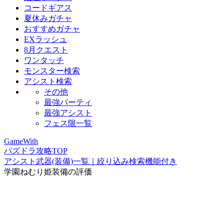
コードギアス
夏休みガチャ
おすすめガチャ
EXラッシュ
8月クエスト
ワンタッチ
モンスター検索
アシスト検索
その他
最強パーティ
最強アシスト
フェス限一覧
GameWith
パズドラ攻略TOP
アシスト武器(装備)一覧｜絞り込み検索機能付き
学園ねむり姫装備の評価