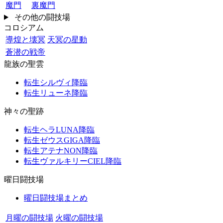
魔門
裏魔門
その他の闘技場
コロシアム
導煌と壊冥
天冥の星動
蒼潜の戦帝
龍族の聖雲
転生シルヴィ降臨
転生リューネ降臨
神々の聖跡
転生ヘラLUNA降臨
転生ゼウスGIGA降臨
転生アテナNON降臨
転生ヴァルキリーCIEL降臨
曜日闘技場
曜日闘技場まとめ
月曜の闘技場
火曜の闘技場