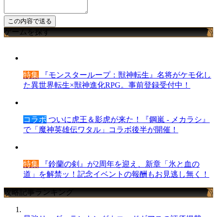
ゲームを探す
特集
『モンスターループ：獣神転生』名将がケモ化し
た異世界転生×獣神進化RPG。事前登録受付中！
コラボ
ついに虎王＆影虎が来た！『鋼嵐 - メカラシ』
で「魔神英雄伝ワタル」コラボ後半が開催！
特集
『鈴蘭の剣』が2周年を迎え、新章「氷と血の
道」を解禁ッ！記念イベントの報酬もお見逃し無く！
攻略記事ランキング