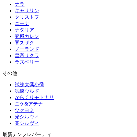
ナラ
キャサリン
クリストフ
ニーナ
ナタリア
究極カレン
闇スザク
ノーランド
皇帝サクラ
ラズベリー
その他
試練大喬小喬
試練ウルド
からくりモトナリ
ニケ&アテナ
ツクヨミ
光シルヴィ
闇シルヴィ
最新テンプレパーティ