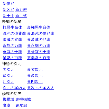
新億兆
新凶兆
新万寿
新千手
新百式
未知の新星
極悪生命体
裏極悪生命体
混沌の億兆龍
裏混沌の億兆龍
潰滅の兆龍
裏潰滅の兆龍
永刻の万龍
裏永刻の万龍
蒼穹の千龍
裏蒼穹の千龍
業炎の百龍
裏業炎の百龍
神秘の次元
零次元
裏零次元
多次元
裏多次元
四次元
裏四次元
次元の案内人
裏次元の案内人
修羅の幻界
機構城
裏機構城
魔廊
裏魔廊