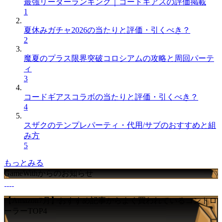
最強リーダーランキング｜コードギアスの評価掲載
1
夏休みガチャ2026の当たりと評価・引くべき？
2
魔夏のプラス限界突破コロシアムの攻略と周回パーテ
ィ
3
コードギアスコラボの当たりと評価・引くべき？
4
スザクのテンプレパーティ・代用/サブのおすすめと組
み方
5
もっとみる
GameWithからのお知らせ
【Amazon7月】おすすめ記事からよく買われているコントロ
ーラーTOP4