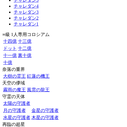
チャレダン5
チャレダン4
チャレダン3
チャレダン2
チャレダン1
∞級 1人専用コロシアム
十四億
十三億
ドット
十二億
十一億
裏十億
十億
奈落の重界
大樹の霊王
紅蓮の機王
天空の儚域
霧雨の魔王
風雲の龍王
守霊の天体
太陽の守護者
月の守護者
金星の守護者
水星の守護者
木星の守護者
再臨の超星