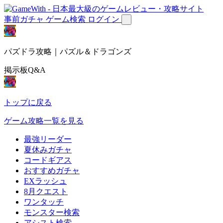
事前ガチャ
ゲーム検索
ログイン
パズドラ攻略｜パズル＆ドラゴンズ
掲示板Q&A
トップに戻る
ゲーム攻略一覧を見る
最強リーダー
夏休みガチャ
コードギアス
おすすめガチャ
EXラッシュ
8月クエスト
ワンタッチ
モンスター検索
アシスト検索