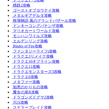
ドラクエ1・2攻略
桃鉄2攻略
ゴーストオブヨウテイ攻略
メタルギアデルタ攻略
牧場物語 風のグランドバザール攻略
ドンキーコングバナンザ攻略
マリオカートワールド攻略
モンハンワイルズ攻略
エルデンリング攻略
Blades of Fire攻略
ファンタジーライフi攻略
ドラクエ3リメイク攻略
ドラクエ10オフライン攻略
ドラクエ11攻略
ドラクエモンスターズ3攻略
ドラクエ6攻略
メタファー攻略
知恵のかりもの攻略
魔女の泉R攻略
ドラゴンズドグマ2攻略
TGS攻略
ステラーブレイド攻略