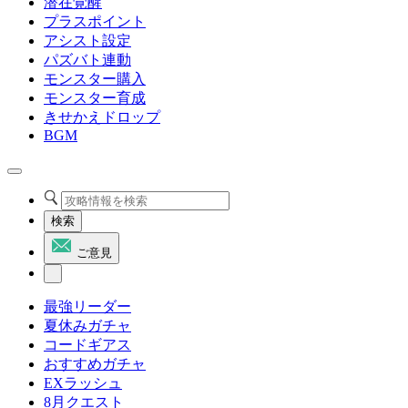
潜在覚醒
プラスポイント
アシスト設定
パズバト連動
モンスター購入
モンスター育成
きせかえドロップ
BGM
検索
ご意見
最強リーダー
夏休みガチャ
コードギアス
おすすめガチャ
EXラッシュ
8月クエスト