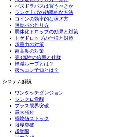
パズドラパスは買うべきか
ランク上げの効率的な方法
コインの効率的な稼ぎ方
無効パの作り方
弱体化ドロップの効果と対策
トゲドロップの仕様と対策
超重力の対策
超高度の対策
第3属性の倍率と仕様
軽減ループとは？
落ちコン予知とは？
システム解説
ワンタッチダンジョン
シンクロ覚醒
プラス限界突破
最大強化
経験値ストック
限界突破
超覚醒