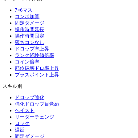
7×6マス
コンボ加算
固定ダメージ
操作時間延長
操作時間固定
落ちコンなし
ドロップ率上昇
ランク経験値倍率
コイン倍率
部位破壊ドロ率上昇
プラスポイント上昇
スキル別
ドロップ強化
強化ドロップ目覚め
ヘイスト
リーダーチェンジ
ロック
遅延
固定ダメージ