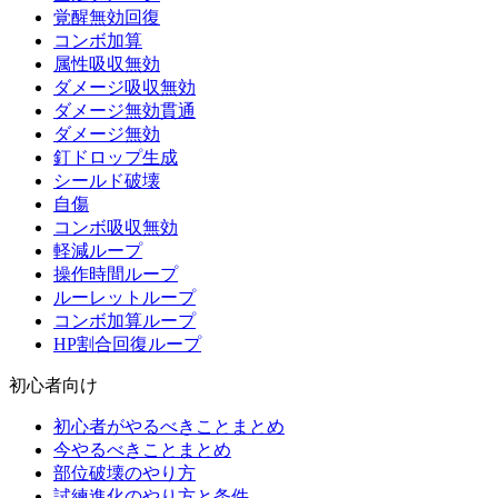
覚醒無効回復
コンボ加算
属性吸収無効
ダメージ吸収無効
ダメージ無効貫通
ダメージ無効
釘ドロップ生成
シールド破壊
自傷
コンボ吸収無効
軽減ループ
操作時間ループ
ルーレットループ
コンボ加算ループ
HP割合回復ループ
初心者向け
初心者がやるべきことまとめ
今やるべきことまとめ
部位破壊のやり方
試練進化のやり方と条件