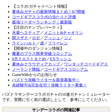
【コラボ/ガチャイベント情報】
夏休みガチャの最新情報まとめ！8/7開催
コードギアスコラボの当たりと評価
最強リーダーランキング｜最新版
【注目のテンプレパーティ】
水着ヘスティア
／
メニット&チャオリン
闇スザク
／
ロゼ
／
アッシュ
／
ジノ
ラインハルト
／
虚
／
フリーレン
【開催中のダンジョン情報】
魔夏のプラス限界突破コロシアム
8月クエストまとめ
／
EXラッシュ
夏休みクラウディアカップ
／
ワンタッチコードギアス
ノーランド降臨
／
コードギアスコロシアム
GameWithからのお知らせ
パズドラ攻略ライターを新規募集中！
未経験可&完全在宅！攻略ライター募集！
パズドラサンデーコラボガチャの10連ガチャシミュレーター
です。実際に引く前の運試しとして、参考にしてください。
サンデーコラボの関連記事