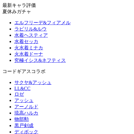
最新キャラ評価
夏休みガチャ
エルフリーデ&フィアメル
ラビリル&ルウ
水着ヘスティア
水着セッカ
火水着ミナカ
火水着ドーナ
究極イシス&ネフティス
コードギアスコラボ
サクヤ&アッシュ
LL&CC
ロゼ
アッシュ
アーノルド
琉高ハルカ
物部勲
黒戸剣成
ディボック