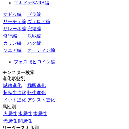
エキドナSARA編
マドゥ編
ゼラ編
リーチェ編
ヴェロア編
サレーネ編
完結編
修行編
決戦編
カリン編
ハク編
ソニア編
オーディン編
フェス限ヒロイン編
モンスター検索
進化形態別
試練進化
極醒進化
超転生進化
転生進化
ドット進化
アシスト進化
属性別
火属性
水属性
木属性
光属性
闇属性
リーダースキル別