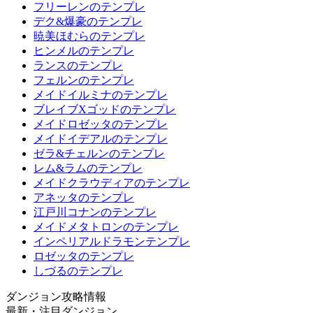
フリーレンのテンプレ
デク&爆豪のテンプレ
暁美ほむらのテンプレ
ヒンメルのテンプレ
ランスのテンプレ
フェルンのテンプレ
メイドイルミナのテンプレ
ブレイブXゴッドのテンプレ
メイドロゼッタのテンプレ
メイドイデアルのテンプレ
ゼラ&チェルンのテンプレ
レム&ラムのテンプレ
メイドクラウディアのテンプレ
アネッタのテンプレ
江戸川コナンのテンプレ
メイドメタトロンのテンプレ
インペリアルドラモンテンプレ
ロゼッタのテンプレ
しづるのテンプレ
ダンジョン攻略情報
最新・注目ダンジョン