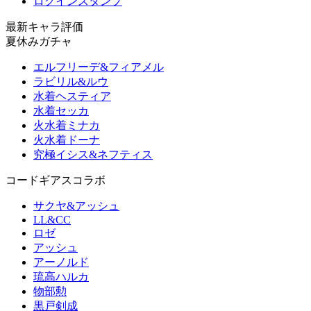
ログインスタンプ
最新キャラ評価
夏休みガチャ
エルフリーデ&フィアメル
ラビリル&ルウ
水着ヘスティア
水着セッカ
火水着ミナカ
火水着ドーナ
究極イシス&ネフティス
コードギアスコラボ
サクヤ&アッシュ
LL&CC
ロゼ
アッシュ
アーノルド
琉高ハルカ
物部勲
黒戸剣成