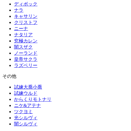
ディボック
ナラ
キャサリン
クリストフ
ニーナ
ナタリア
究極カレン
闇スザク
ノーランド
皇帝サクラ
ラズベリー
その他
試練大喬小喬
試練ウルド
からくりモトナリ
ニケ&アテナ
ツクヨミ
光シルヴィ
闇シルヴィ