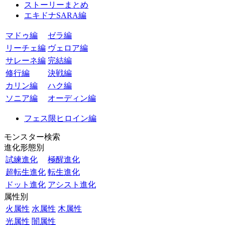
ストーリーまとめ
エキドナSARA編
マドゥ編
ゼラ編
リーチェ編
ヴェロア編
サレーネ編
完結編
修行編
決戦編
カリン編
ハク編
ソニア編
オーディン編
フェス限ヒロイン編
モンスター検索
進化形態別
試練進化
極醒進化
超転生進化
転生進化
ドット進化
アシスト進化
属性別
火属性
水属性
木属性
光属性
闇属性