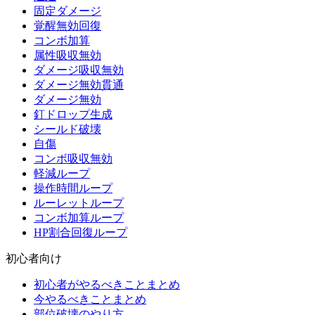
固定ダメージ
覚醒無効回復
コンボ加算
属性吸収無効
ダメージ吸収無効
ダメージ無効貫通
ダメージ無効
釘ドロップ生成
シールド破壊
自傷
コンボ吸収無効
軽減ループ
操作時間ループ
ルーレットループ
コンボ加算ループ
HP割合回復ループ
初心者向け
初心者がやるべきことまとめ
今やるべきことまとめ
部位破壊のやり方