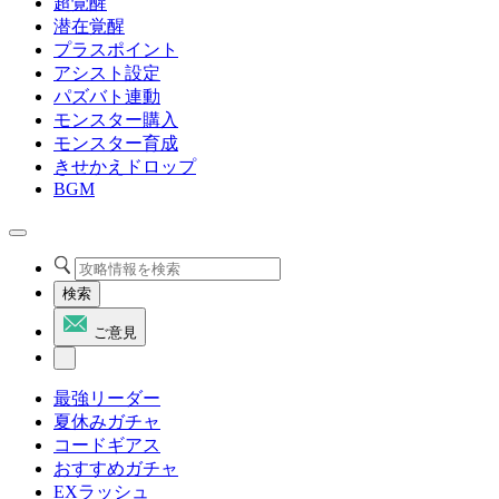
超覚醒
潜在覚醒
プラスポイント
アシスト設定
パズバト連動
モンスター購入
モンスター育成
きせかえドロップ
BGM
検索
ご意見
最強リーダー
夏休みガチャ
コードギアス
おすすめガチャ
EXラッシュ