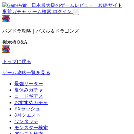
事前ガチャ
ゲーム検索
ログイン
パズドラ攻略｜パズル＆ドラゴンズ
掲示板Q&A
トップに戻る
ゲーム攻略一覧を見る
最強リーダー
夏休みガチャ
コードギアス
おすすめガチャ
EXラッシュ
8月クエスト
ワンタッチ
モンスター検索
アシスト検索