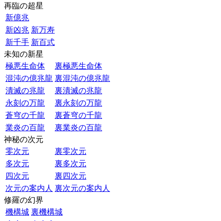
再臨の超星
新億兆
新凶兆
新万寿
新千手
新百式
未知の新星
極悪生命体
裏極悪生命体
混沌の億兆龍
裏混沌の億兆龍
潰滅の兆龍
裏潰滅の兆龍
永刻の万龍
裏永刻の万龍
蒼穹の千龍
裏蒼穹の千龍
業炎の百龍
裏業炎の百龍
神秘の次元
零次元
裏零次元
多次元
裏多次元
四次元
裏四次元
次元の案内人
裏次元の案内人
修羅の幻界
機構城
裏機構城