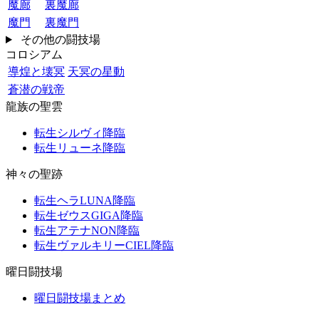
魔廊
裏魔廊
魔門
裏魔門
その他の闘技場
コロシアム
導煌と壊冥
天冥の星動
蒼潜の戦帝
龍族の聖雲
転生シルヴィ降臨
転生リューネ降臨
神々の聖跡
転生ヘラLUNA降臨
転生ゼウスGIGA降臨
転生アテナNON降臨
転生ヴァルキリーCIEL降臨
曜日闘技場
曜日闘技場まとめ