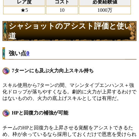
レア度
コスト
必要経験値
★5
10
1000万
シャショットのアシスト評価と使い
道
強い点
0
7ターンにも及ぶ火力向上スキル持ち
スキル使用から7ターンの間、マシンタイプエンハンス＋強
化ドロップが落ちやすくなる。劇的に火力が上昇するわけで
はないものの、火力の底上げスキルとしては有用だ。
HPと回復力の補強が可能
チームのHPと回復力を上昇させる覚醒をアシストできるた
め、枠が余っているなら採用しておくだけで恩恵を受けられ