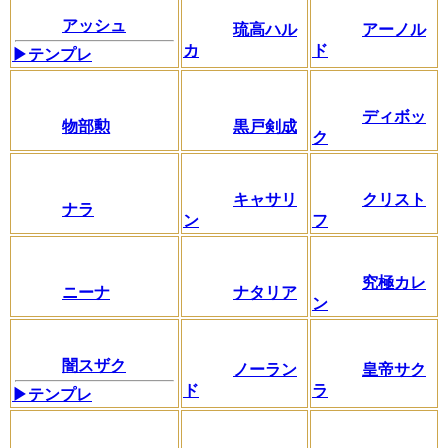
アッシュ
琉高ハル
アーノル
カ
ド
▶テンプレ
ディボッ
物部勲
黒戸剣成
ク
キャサリ
クリスト
ナラ
ン
フ
究極カレ
ニーナ
ナタリア
ン
闇スザク
ノーラン
皇帝サク
ド
ラ
▶テンプレ