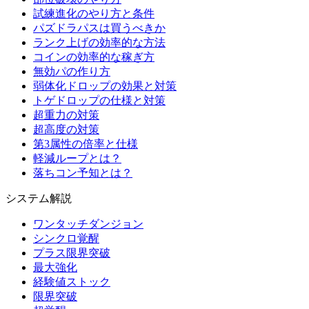
試練進化のやり方と条件
パズドラパスは買うべきか
ランク上げの効率的な方法
コインの効率的な稼ぎ方
無効パの作り方
弱体化ドロップの効果と対策
トゲドロップの仕様と対策
超重力の対策
超高度の対策
第3属性の倍率と仕様
軽減ループとは？
落ちコン予知とは？
システム解説
ワンタッチダンジョン
シンクロ覚醒
プラス限界突破
最大強化
経験値ストック
限界突破