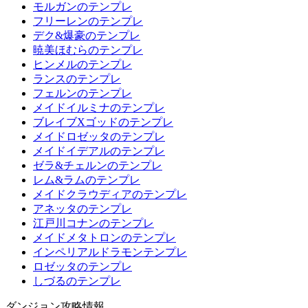
モルガンのテンプレ
フリーレンのテンプレ
デク&爆豪のテンプレ
暁美ほむらのテンプレ
ヒンメルのテンプレ
ランスのテンプレ
フェルンのテンプレ
メイドイルミナのテンプレ
ブレイブXゴッドのテンプレ
メイドロゼッタのテンプレ
メイドイデアルのテンプレ
ゼラ&チェルンのテンプレ
レム&ラムのテンプレ
メイドクラウディアのテンプレ
アネッタのテンプレ
江戸川コナンのテンプレ
メイドメタトロンのテンプレ
インペリアルドラモンテンプレ
ロゼッタのテンプレ
しづるのテンプレ
ダンジョン攻略情報