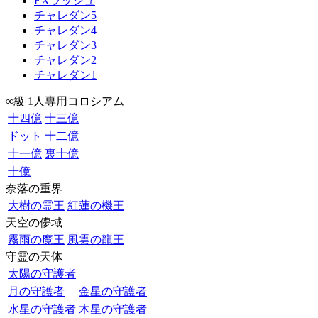
EXラッシュ
チャレダン5
チャレダン4
チャレダン3
チャレダン2
チャレダン1
∞級 1人専用コロシアム
十四億
十三億
ドット
十二億
十一億
裏十億
十億
奈落の重界
大樹の霊王
紅蓮の機王
天空の儚域
霧雨の魔王
風雲の龍王
守霊の天体
太陽の守護者
月の守護者
金星の守護者
水星の守護者
木星の守護者