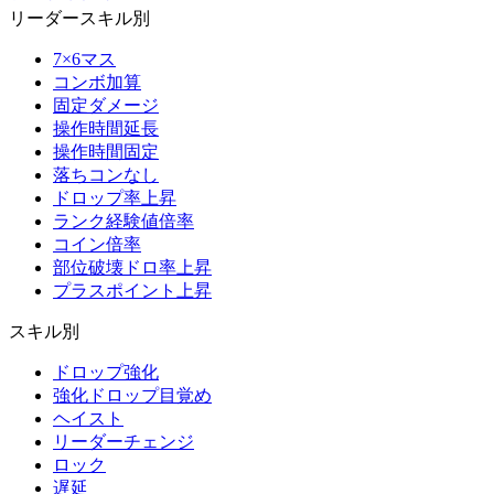
リーダースキル別
7×6マス
コンボ加算
固定ダメージ
操作時間延長
操作時間固定
落ちコンなし
ドロップ率上昇
ランク経験値倍率
コイン倍率
部位破壊ドロ率上昇
プラスポイント上昇
スキル別
ドロップ強化
強化ドロップ目覚め
ヘイスト
リーダーチェンジ
ロック
遅延