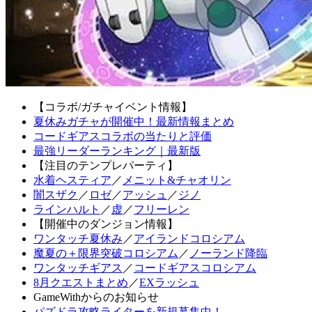
【コラボ/ガチャイベント情報】
夏休みガチャが開催中！最新情報まとめ
コードギアスコラボの当たりと評価
最強リーダーランキング｜最新版
【注目のテンプレパーティ】
水着ヘスティア
／
メニット&チャオリン
闇スザク
／
ロゼ
／
アッシュ
／
ジノ
ラインハルト
／
虚
／
フリーレン
【開催中のダンジョン情報】
ワンタッチ夏休み
／
アイランドコロシアム
魔夏の＋限界突破コロシアム
／
ノーランド降臨
ワンタッチギアス
／
コードギアスコロシアム
8月クエストまとめ
／
EXラッシュ
GameWithからのお知らせ
パズドラ攻略ライターを新規募集中！