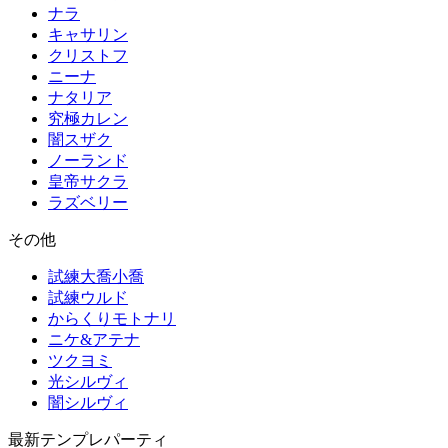
ナラ
キャサリン
クリストフ
ニーナ
ナタリア
究極カレン
闇スザク
ノーランド
皇帝サクラ
ラズベリー
その他
試練大喬小喬
試練ウルド
からくりモトナリ
ニケ&アテナ
ツクヨミ
光シルヴィ
闇シルヴィ
最新テンプレパーティ