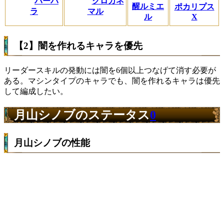
バーバ
クロガネ
醒ルミエ
ポカリプス
ラ
マル
ル
X
【2】闇を作れるキャラを優先
リーダースキルの発動には闇を6個以上つなげて消す必要が
ある。マシンタイプのキャラでも、闇を作れるキャラは優先
して編成したい。
月山シノブのステータス
0
月山シノブの性能