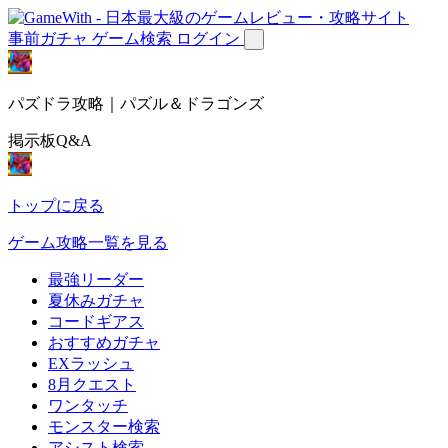
事前ガチャ
ゲーム検索
ログイン
パズドラ攻略｜パズル＆ドラゴンズ
掲示板Q&A
トップに戻る
ゲーム攻略一覧を見る
最強リーダー
夏休みガチャ
コードギアス
おすすめガチャ
EXラッシュ
8月クエスト
ワンタッチ
モンスター検索
アシスト検索