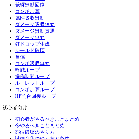
覚醒無効回復
コンボ加算
属性吸収無効
ダメージ吸収無効
ダメージ無効貫通
ダメージ無効
釘ドロップ生成
シールド破壊
自傷
コンボ吸収無効
軽減ループ
操作時間ループ
ルーレットループ
コンボ加算ループ
HP割合回復ループ
初心者向け
初心者がやるべきことまとめ
今やるべきことまとめ
部位破壊のやり方
試練進化のやり方と条件