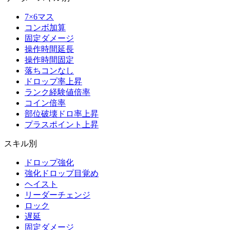
7×6マス
コンボ加算
固定ダメージ
操作時間延長
操作時間固定
落ちコンなし
ドロップ率上昇
ランク経験値倍率
コイン倍率
部位破壊ドロ率上昇
プラスポイント上昇
スキル別
ドロップ強化
強化ドロップ目覚め
ヘイスト
リーダーチェンジ
ロック
遅延
固定ダメージ