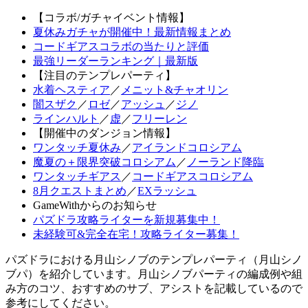
【コラボ/ガチャイベント情報】
夏休みガチャが開催中！最新情報まとめ
コードギアスコラボの当たりと評価
最強リーダーランキング｜最新版
【注目のテンプレパーティ】
水着ヘスティア
／
メニット&チャオリン
闇スザク
／
ロゼ
／
アッシュ
／
ジノ
ラインハルト
／
虚
／
フリーレン
【開催中のダンジョン情報】
ワンタッチ夏休み
／
アイランドコロシアム
魔夏の＋限界突破コロシアム
／
ノーランド降臨
ワンタッチギアス
／
コードギアスコロシアム
8月クエストまとめ
／
EXラッシュ
GameWithからのお知らせ
パズドラ攻略ライターを新規募集中！
未経験可&完全在宅！攻略ライター募集！
パズドラにおける月山シノブのテンプレパーティ（月山シノ
ブパ）を紹介しています。月山シノブパーティの編成例や組
み方のコツ、おすすめのサブ、アシストを記載しているので
参考にしてください。