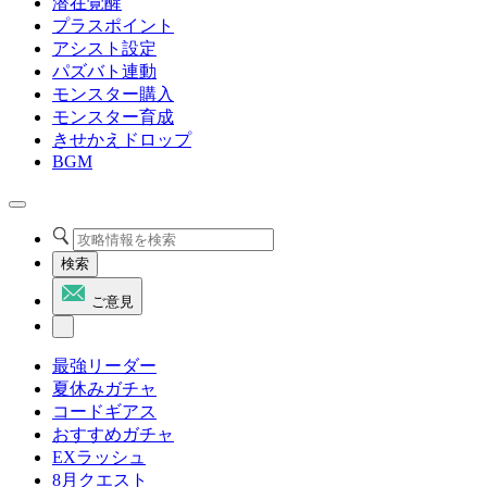
潜在覚醒
プラスポイント
アシスト設定
パズバト連動
モンスター購入
モンスター育成
きせかえドロップ
BGM
検索
ご意見
最強リーダー
夏休みガチャ
コードギアス
おすすめガチャ
EXラッシュ
8月クエスト