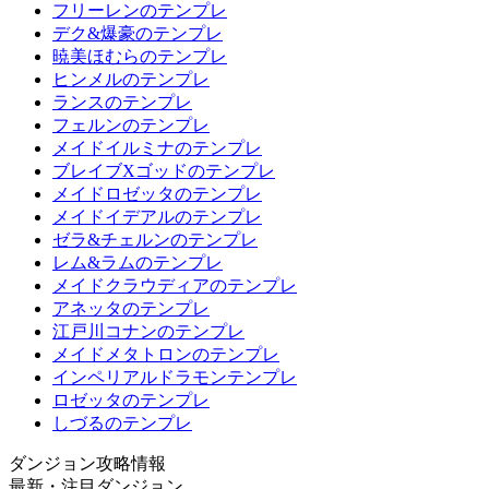
フリーレンのテンプレ
デク&爆豪のテンプレ
暁美ほむらのテンプレ
ヒンメルのテンプレ
ランスのテンプレ
フェルンのテンプレ
メイドイルミナのテンプレ
ブレイブXゴッドのテンプレ
メイドロゼッタのテンプレ
メイドイデアルのテンプレ
ゼラ&チェルンのテンプレ
レム&ラムのテンプレ
メイドクラウディアのテンプレ
アネッタのテンプレ
江戸川コナンのテンプレ
メイドメタトロンのテンプレ
インペリアルドラモンテンプレ
ロゼッタのテンプレ
しづるのテンプレ
ダンジョン攻略情報
最新・注目ダンジョン