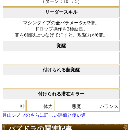
（ターン：10 → 5）
リーダースキル
マシンタイプの全パラメータが2倍。
ドロップ操作を2秒延長。
闇を6個以上つなげて消すと、攻撃力が6倍。
覚醒
付けられる超覚醒
付けられる潜在キラー
神
体力
悪魔
バランス
月山シノブのさらに詳しい評価と使い道
パズドラの関連記事