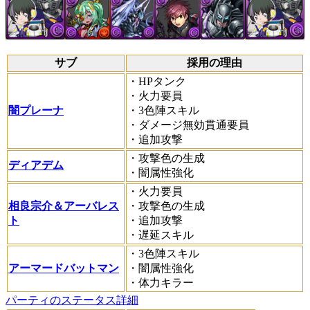
サブ
採用の理由
・HPタンク
・火力要員
闇プレーナ
・3色陣スキル
・ダメージ無効貫通要員
・追加攻撃
・攻撃色の生成
ディアデム
・闇属性強化
・火力要員
相良宗介＆アーバレス
・攻撃色の生成
ト
・追加攻撃
・遅延スキル
・3色陣スキル
アーマードバットマン
・闇属性強化
・体力キラー
パーティのステータス詳細