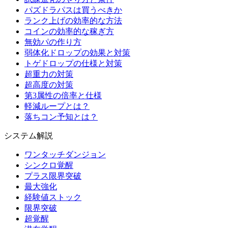
パズドラパスは買うべきか
ランク上げの効率的な方法
コインの効率的な稼ぎ方
無効パの作り方
弱体化ドロップの効果と対策
トゲドロップの仕様と対策
超重力の対策
超高度の対策
第3属性の倍率と仕様
軽減ループとは？
落ちコン予知とは？
システム解説
ワンタッチダンジョン
シンクロ覚醒
プラス限界突破
最大強化
経験値ストック
限界突破
超覚醒