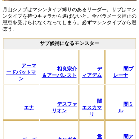
月山シノブはマシンタイプ縛りのあるリーダー。サブはマシ
ンタイプを持つキャラから選ばないと。全パラメータ補正の
恩恵を受けられなくなってしまう。必ずマシンタイプから選
ぼう。
サブ候補になるモンスター
アーマ
相良宗介
デ
闇プ
ードバットマ
＆アーバレスト
ィアデム
レーナ
ン
闇
デスファ
闇ミ
エナ
エスカマ
リオン
ル
リ
覚
闇ア