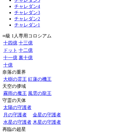
チャレダン5
チャレダン4
チャレダン3
チャレダン2
チャレダン1
∞級 1人専用コロシアム
十四億
十三億
ドット
十二億
十一億
裏十億
十億
奈落の重界
大樹の霊王
紅蓮の機王
天空の儚域
霧雨の魔王
風雲の龍王
守霊の天体
太陽の守護者
月の守護者
金星の守護者
水星の守護者
木星の守護者
再臨の超星