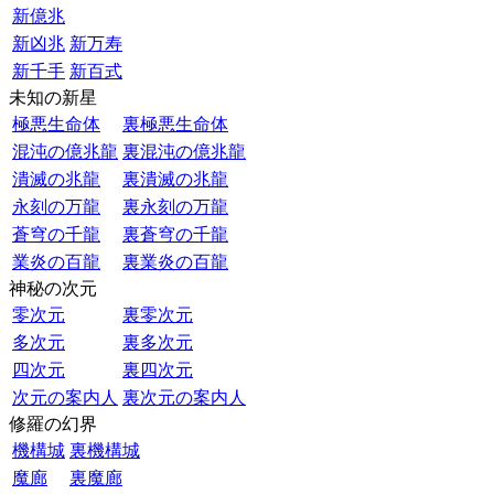
新億兆
新凶兆
新万寿
新千手
新百式
未知の新星
極悪生命体
裏極悪生命体
混沌の億兆龍
裏混沌の億兆龍
潰滅の兆龍
裏潰滅の兆龍
永刻の万龍
裏永刻の万龍
蒼穹の千龍
裏蒼穹の千龍
業炎の百龍
裏業炎の百龍
神秘の次元
零次元
裏零次元
多次元
裏多次元
四次元
裏四次元
次元の案内人
裏次元の案内人
修羅の幻界
機構城
裏機構城
魔廊
裏魔廊