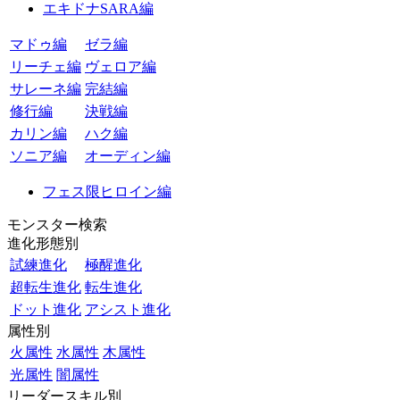
エキドナSARA編
マドゥ編
ゼラ編
リーチェ編
ヴェロア編
サレーネ編
完結編
修行編
決戦編
カリン編
ハク編
ソニア編
オーディン編
フェス限ヒロイン編
モンスター検索
進化形態別
試練進化
極醒進化
超転生進化
転生進化
ドット進化
アシスト進化
属性別
火属性
水属性
木属性
光属性
闇属性
リーダースキル別