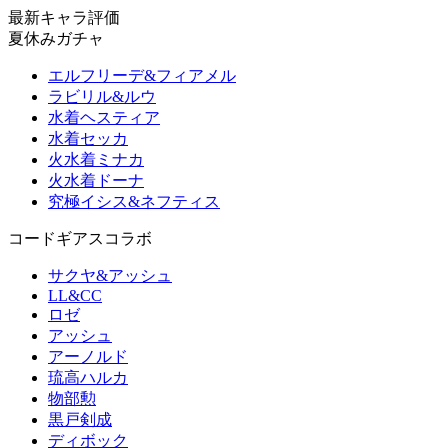
最新キャラ評価
夏休みガチャ
エルフリーデ&フィアメル
ラビリル&ルウ
水着ヘスティア
水着セッカ
火水着ミナカ
火水着ドーナ
究極イシス&ネフティス
コードギアスコラボ
サクヤ&アッシュ
LL&CC
ロゼ
アッシュ
アーノルド
琉高ハルカ
物部勲
黒戸剣成
ディボック