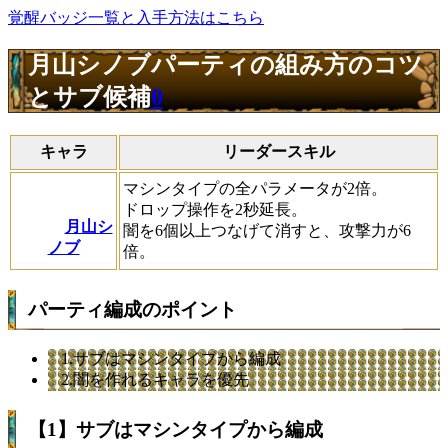
覚醒バッジ一覧と入手方法はこちら
月山シノブパーティの組み方のコツ
とサブ候補
0
キャラ
リーダースキル
マシンタイプの全パラメータが2倍。
ドロップ操作を2秒延長。
月山シ
闇を6個以上つなげて消すと、攻撃力が6
ノブ
倍。
パーティ編成のポイント
1.サブはマシンタイプから編成
2.闇を作れるキャラを優先
【1】サブはマシンタイプから編成