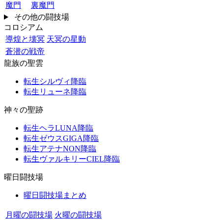
魔門
裏魔門
その他の闘技場
コロシアム
導煌と壊冥
天冥の星動
蒼潜の戦帝
龍族の聖雲
転生シルヴィ降臨
転生リューネ降臨
神々の聖跡
転生ヘラLUNA降臨
転生ゼウスGIGA降臨
転生アテナNON降臨
転生ヴァルキリーCIEL降臨
曜日闘技場
曜日闘技場まとめ
月曜の闘技場
火曜の闘技場