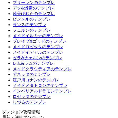
フリーレンのテンプレ
デク&爆豪のテンプレ
暁美ほむらのテンプレ
ヒンメルのテンプレ
ランスのテンプレ
フェルンのテンプレ
メイドイルミナのテンプレ
ブレイブXゴッドのテンプレ
メイドロゼッタのテンプレ
メイドイデアルのテンプレ
ゼラ&チェルンのテンプレ
レム&ラムのテンプレ
メイドクラウディアのテンプレ
アネッタのテンプレ
江戸川コナンのテンプレ
メイドメタトロンのテンプレ
インペリアルドラモンテンプレ
ロゼッタのテンプレ
しづるのテンプレ
ダンジョン攻略情報
最新・注目ダンジョン