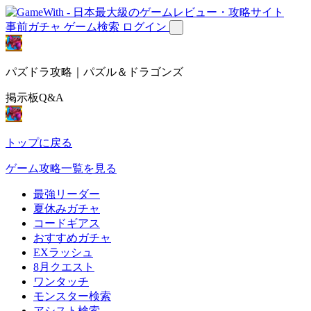
事前ガチャ
ゲーム検索
ログイン
パズドラ攻略｜パズル＆ドラゴンズ
掲示板Q&A
トップに戻る
ゲーム攻略一覧を見る
最強リーダー
夏休みガチャ
コードギアス
おすすめガチャ
EXラッシュ
8月クエスト
ワンタッチ
モンスター検索
アシスト検索