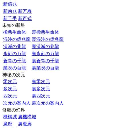
新億兆
新凶兆
新万寿
新千手
新百式
未知の新星
極悪生命体
裏極悪生命体
混沌の億兆龍
裏混沌の億兆龍
潰滅の兆龍
裏潰滅の兆龍
永刻の万龍
裏永刻の万龍
蒼穹の千龍
裏蒼穹の千龍
業炎の百龍
裏業炎の百龍
神秘の次元
零次元
裏零次元
多次元
裏多次元
四次元
裏四次元
次元の案内人
裏次元の案内人
修羅の幻界
機構城
裏機構城
魔廊
裏魔廊