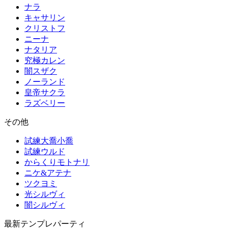
ナラ
キャサリン
クリストフ
ニーナ
ナタリア
究極カレン
闇スザク
ノーランド
皇帝サクラ
ラズベリー
その他
試練大喬小喬
試練ウルド
からくりモトナリ
ニケ&アテナ
ツクヨミ
光シルヴィ
闇シルヴィ
最新テンプレパーティ