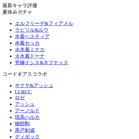
最新キャラ評価
夏休みガチャ
エルフリーデ&フィアメル
ラビリル&ルウ
水着ヘスティア
水着セッカ
火水着ミナカ
火水着ドーナ
究極イシス&ネフティス
コードギアスコラボ
サクヤ&アッシュ
LL&CC
ロゼ
アッシュ
アーノルド
琉高ハルカ
物部勲
黒戸剣成
ディボック