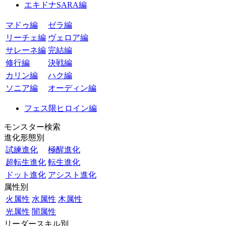
エキドナSARA編
マドゥ編
ゼラ編
リーチェ編
ヴェロア編
サレーネ編
完結編
修行編
決戦編
カリン編
ハク編
ソニア編
オーディン編
フェス限ヒロイン編
モンスター検索
進化形態別
試練進化
極醒進化
超転生進化
転生進化
ドット進化
アシスト進化
属性別
火属性
水属性
木属性
光属性
闇属性
リーダースキル別