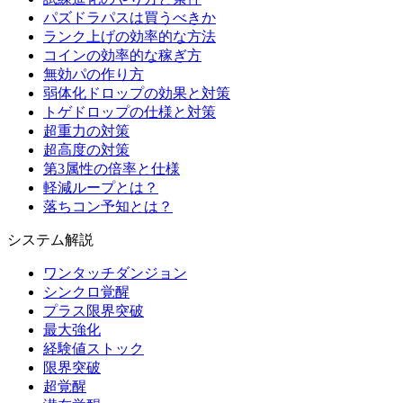
パズドラパスは買うべきか
ランク上げの効率的な方法
コインの効率的な稼ぎ方
無効パの作り方
弱体化ドロップの効果と対策
トゲドロップの仕様と対策
超重力の対策
超高度の対策
第3属性の倍率と仕様
軽減ループとは？
落ちコン予知とは？
システム解説
ワンタッチダンジョン
シンクロ覚醒
プラス限界突破
最大強化
経験値ストック
限界突破
超覚醒