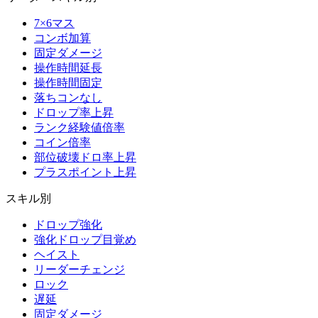
7×6マス
コンボ加算
固定ダメージ
操作時間延長
操作時間固定
落ちコンなし
ドロップ率上昇
ランク経験値倍率
コイン倍率
部位破壊ドロ率上昇
プラスポイント上昇
スキル別
ドロップ強化
強化ドロップ目覚め
ヘイスト
リーダーチェンジ
ロック
遅延
固定ダメージ