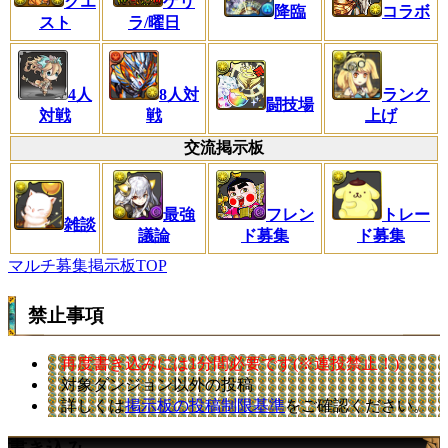
クエ
ゲリ
コラボ
降臨
スト
ラ/曜日
4人
8人対
ランク
闘技場
対戦
戦
上げ
交流掲示板
最強
フレン
トレー
雑談
議論
ド募集
ド募集
マルチ募集掲示板TOP
禁止事項
再度書き込みには1分間必要です(※連投禁止！)
対象ダンジョン以外の投稿
詳しくは
掲示板の投稿制限基準
をご確認ください。