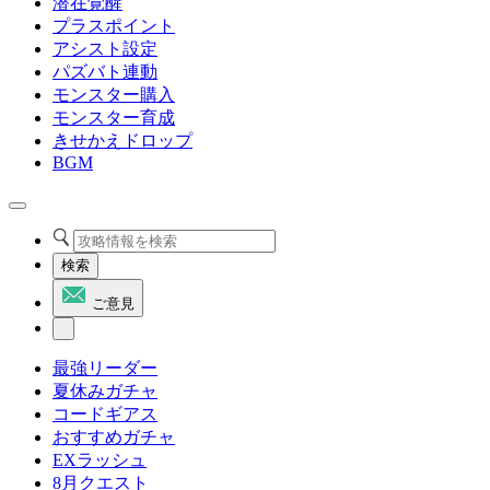
潜在覚醒
プラスポイント
アシスト設定
パズバト連動
モンスター購入
モンスター育成
きせかえドロップ
BGM
検索
ご意見
最強リーダー
夏休みガチャ
コードギアス
おすすめガチャ
EXラッシュ
8月クエスト