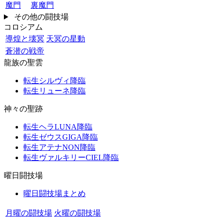
魔門
裏魔門
その他の闘技場
コロシアム
導煌と壊冥
天冥の星動
蒼潜の戦帝
龍族の聖雲
転生シルヴィ降臨
転生リューネ降臨
神々の聖跡
転生ヘラLUNA降臨
転生ゼウスGIGA降臨
転生アテナNON降臨
転生ヴァルキリーCIEL降臨
曜日闘技場
曜日闘技場まとめ
月曜の闘技場
火曜の闘技場