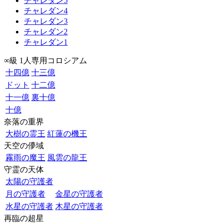
チャレダン5
チャレダン4
チャレダン3
チャレダン2
チャレダン1
∞級 1人専用コロシアム
十四億
十三億
ドット
十二億
十一億
裏十億
十億
奈落の重界
大樹の霊王
紅蓮の機王
天空の儚域
霧雨の魔王
風雲の龍王
守霊の天体
太陽の守護者
月の守護者
金星の守護者
水星の守護者
木星の守護者
再臨の超星