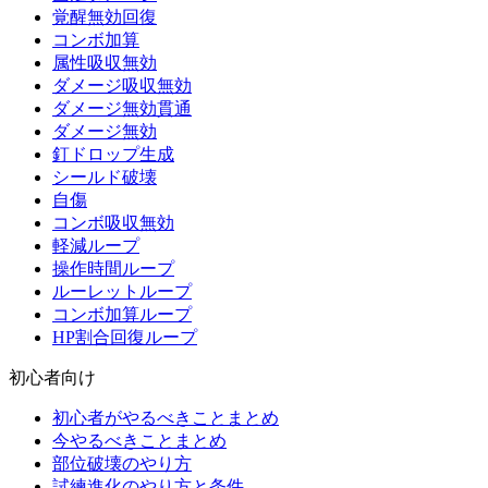
覚醒無効回復
コンボ加算
属性吸収無効
ダメージ吸収無効
ダメージ無効貫通
ダメージ無効
釘ドロップ生成
シールド破壊
自傷
コンボ吸収無効
軽減ループ
操作時間ループ
ルーレットループ
コンボ加算ループ
HP割合回復ループ
初心者向け
初心者がやるべきことまとめ
今やるべきことまとめ
部位破壊のやり方
試練進化のやり方と条件