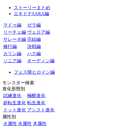
ストーリーまとめ
エキドナSARA編
マドゥ編
ゼラ編
リーチェ編
ヴェロア編
サレーネ編
完結編
修行編
決戦編
カリン編
ハク編
ソニア編
オーディン編
フェス限ヒロイン編
モンスター検索
進化形態別
試練進化
極醒進化
超転生進化
転生進化
ドット進化
アシスト進化
属性別
火属性
水属性
木属性