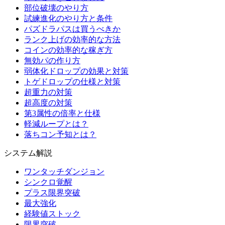
部位破壊のやり方
試練進化のやり方と条件
パズドラパスは買うべきか
ランク上げの効率的な方法
コインの効率的な稼ぎ方
無効パの作り方
弱体化ドロップの効果と対策
トゲドロップの仕様と対策
超重力の対策
超高度の対策
第3属性の倍率と仕様
軽減ループとは？
落ちコン予知とは？
システム解説
ワンタッチダンジョン
シンクロ覚醒
プラス限界突破
最大強化
経験値ストック
限界突破