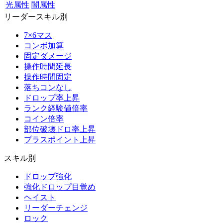
光属性
闇属性
リーダースキル別
7×6マス
コンボ加算
固定ダメージ
操作時間延長
操作時間固定
落ちコンなし
ドロップ率上昇
ランク経験値倍率
コイン倍率
部位破壊ドロ率上昇
プラスポイント上昇
スキル別
ドロップ強化
強化ドロップ目覚め
ヘイスト
リーダーチェンジ
ロック