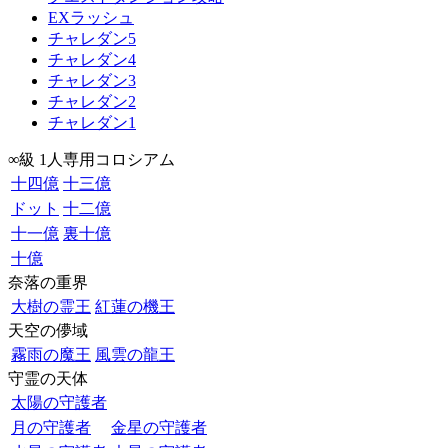
EXラッシュ
チャレダン5
チャレダン4
チャレダン3
チャレダン2
チャレダン1
∞級 1人専用コロシアム
十四億
十三億
ドット
十二億
十一億
裏十億
十億
奈落の重界
大樹の霊王
紅蓮の機王
天空の儚域
霧雨の魔王
風雲の龍王
守霊の天体
太陽の守護者
月の守護者
金星の守護者