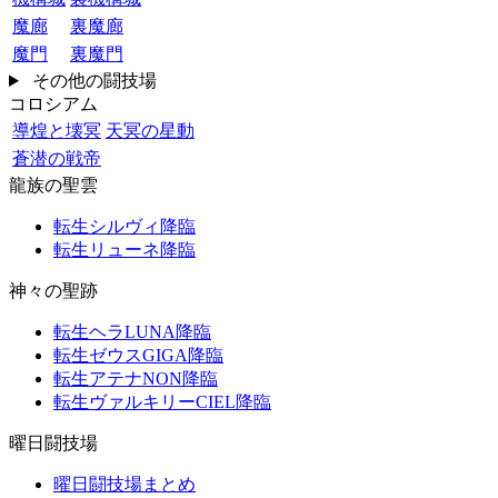
魔廊
裏魔廊
魔門
裏魔門
その他の闘技場
コロシアム
導煌と壊冥
天冥の星動
蒼潜の戦帝
龍族の聖雲
転生シルヴィ降臨
転生リューネ降臨
神々の聖跡
転生ヘラLUNA降臨
転生ゼウスGIGA降臨
転生アテナNON降臨
転生ヴァルキリーCIEL降臨
曜日闘技場
曜日闘技場まとめ