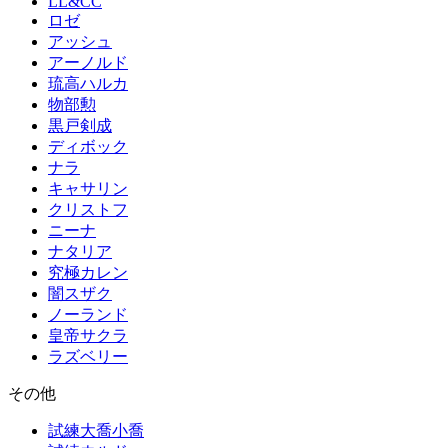
LL&CC
ロゼ
アッシュ
アーノルド
琉高ハルカ
物部勲
黒戸剣成
ディボック
ナラ
キャサリン
クリストフ
ニーナ
ナタリア
究極カレン
闇スザク
ノーランド
皇帝サクラ
ラズベリー
その他
試練大喬小喬