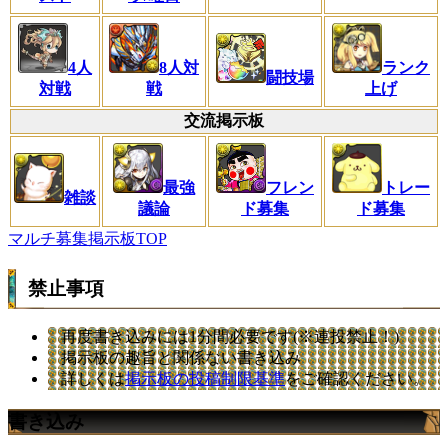
4人
8人対
ランク
闘技場
対戦
戦
上げ
交流掲示板
最強
フレン
トレー
雑談
議論
ド募集
ド募集
マルチ募集掲示板TOP
禁止事項
再度書き込みには1分間必要です(※連投禁止！)
掲示板の趣旨と関係ない書き込み
詳しくは
掲示板の投稿制限基準
をご確認ください。
書き込み