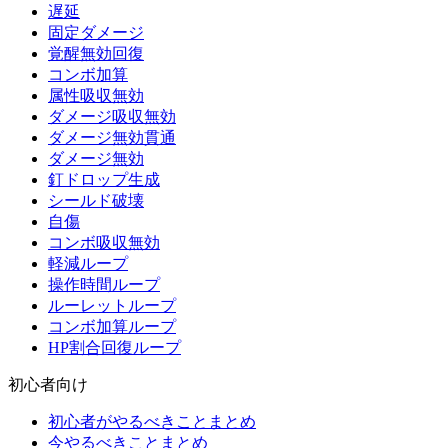
遅延
固定ダメージ
覚醒無効回復
コンボ加算
属性吸収無効
ダメージ吸収無効
ダメージ無効貫通
ダメージ無効
釘ドロップ生成
シールド破壊
自傷
コンボ吸収無効
軽減ループ
操作時間ループ
ルーレットループ
コンボ加算ループ
HP割合回復ループ
初心者向け
初心者がやるべきことまとめ
今やるべきことまとめ