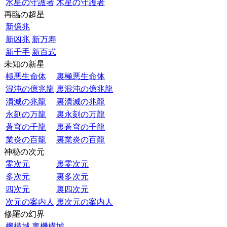
水星の守護者
木星の守護者
再臨の超星
新億兆
新凶兆
新万寿
新千手
新百式
未知の新星
極悪生命体
裏極悪生命体
混沌の億兆龍
裏混沌の億兆龍
潰滅の兆龍
裏潰滅の兆龍
永刻の万龍
裏永刻の万龍
蒼穹の千龍
裏蒼穹の千龍
業炎の百龍
裏業炎の百龍
神秘の次元
零次元
裏零次元
多次元
裏多次元
四次元
裏四次元
次元の案内人
裏次元の案内人
修羅の幻界
機構城
裏機構城