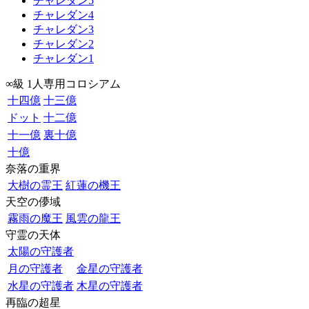
チャレダン5
チャレダン4
チャレダン3
チャレダン2
チャレダン1
∞級 1人専用コロシアム
十四億
十三億
ドット
十二億
十一億
裏十億
十億
奈落の重界
大樹の霊王
紅蓮の機王
天空の儚域
霧雨の魔王
風雲の龍王
守霊の天体
太陽の守護者
月の守護者
金星の守護者
水星の守護者
木星の守護者
再臨の超星