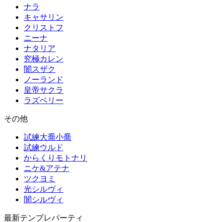
ナラ
キャサリン
クリストフ
ニーナ
ナタリア
究極カレン
闇スザク
ノーランド
皇帝サクラ
ラズベリー
その他
試練大喬小喬
試練ウルド
からくりモトナリ
ニケ&アテナ
ツクヨミ
光シルヴィ
闇シルヴィ
最新テンプレパーティ