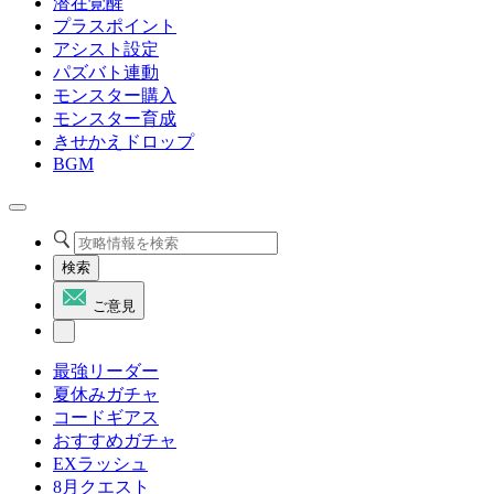
潜在覚醒
プラスポイント
アシスト設定
パズバト連動
モンスター購入
モンスター育成
きせかえドロップ
BGM
検索
ご意見
最強リーダー
夏休みガチャ
コードギアス
おすすめガチャ
EXラッシュ
8月クエスト