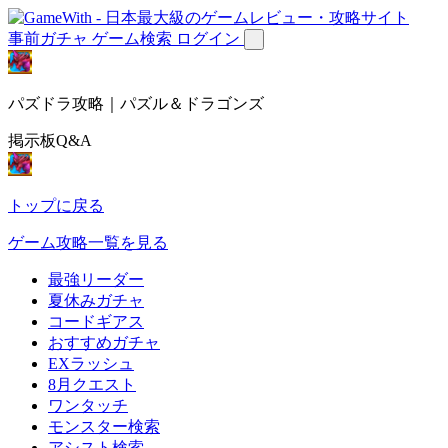
事前ガチャ
ゲーム検索
ログイン
パズドラ攻略｜パズル＆ドラゴンズ
掲示板Q&A
トップに戻る
ゲーム攻略一覧を見る
最強リーダー
夏休みガチャ
コードギアス
おすすめガチャ
EXラッシュ
8月クエスト
ワンタッチ
モンスター検索
アシスト検索