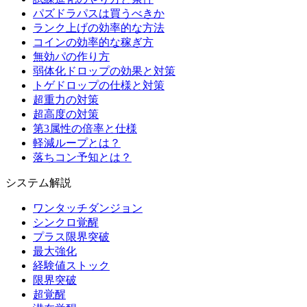
パズドラパスは買うべきか
ランク上げの効率的な方法
コインの効率的な稼ぎ方
無効パの作り方
弱体化ドロップの効果と対策
トゲドロップの仕様と対策
超重力の対策
超高度の対策
第3属性の倍率と仕様
軽減ループとは？
落ちコン予知とは？
システム解説
ワンタッチダンジョン
シンクロ覚醒
プラス限界突破
最大強化
経験値ストック
限界突破
超覚醒