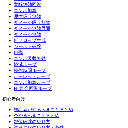
覚醒無効回復
コンボ加算
属性吸収無効
ダメージ吸収無効
ダメージ無効貫通
ダメージ無効
釘ドロップ生成
シールド破壊
自傷
コンボ吸収無効
軽減ループ
操作時間ループ
ルーレットループ
コンボ加算ループ
HP割合回復ループ
初心者向け
初心者がやるべきことまとめ
今やるべきことまとめ
部位破壊のやり方
試練進化のやり方と条件