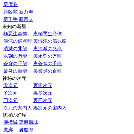
新億兆
新凶兆
新万寿
新千手
新百式
未知の新星
極悪生命体
裏極悪生命体
混沌の億兆龍
裏混沌の億兆龍
潰滅の兆龍
裏潰滅の兆龍
永刻の万龍
裏永刻の万龍
蒼穹の千龍
裏蒼穹の千龍
業炎の百龍
裏業炎の百龍
神秘の次元
零次元
裏零次元
多次元
裏多次元
四次元
裏四次元
次元の案内人
裏次元の案内人
修羅の幻界
機構城
裏機構城
魔廊
裏魔廊