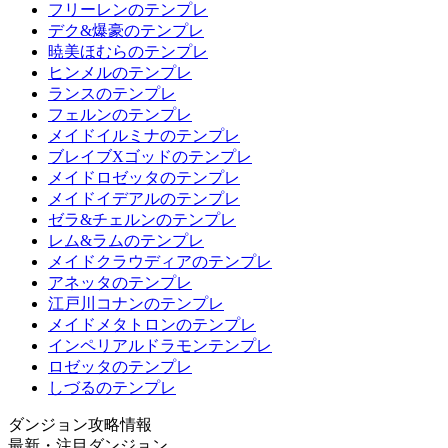
フリーレンのテンプレ
デク&爆豪のテンプレ
暁美ほむらのテンプレ
ヒンメルのテンプレ
ランスのテンプレ
フェルンのテンプレ
メイドイルミナのテンプレ
ブレイブXゴッドのテンプレ
メイドロゼッタのテンプレ
メイドイデアルのテンプレ
ゼラ&チェルンのテンプレ
レム&ラムのテンプレ
メイドクラウディアのテンプレ
アネッタのテンプレ
江戸川コナンのテンプレ
メイドメタトロンのテンプレ
インペリアルドラモンテンプレ
ロゼッタのテンプレ
しづるのテンプレ
ダンジョン攻略情報
最新・注目ダンジョン