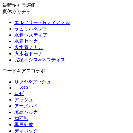
最新キャラ評価
夏休みガチャ
エルフリーデ&フィアメル
ラビリル&ルウ
水着ヘスティア
水着セッカ
火水着ミナカ
火水着ドーナ
究極イシス&ネフティス
コードギアスコラボ
サクヤ&アッシュ
LL&CC
ロゼ
アッシュ
アーノルド
琉高ハルカ
物部勲
黒戸剣成
ディボック