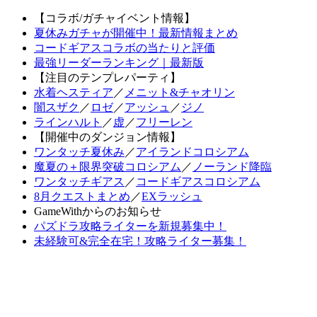
【コラボ/ガチャイベント情報】
夏休みガチャが開催中！最新情報まとめ
コードギアスコラボの当たりと評価
最強リーダーランキング｜最新版
【注目のテンプレパーティ】
水着ヘスティア
／
メニット&チャオリン
闇スザク
／
ロゼ
／
アッシュ
／
ジノ
ラインハルト
／
虚
／
フリーレン
【開催中のダンジョン情報】
ワンタッチ夏休み
／
アイランドコロシアム
魔夏の＋限界突破コロシアム
／
ノーランド降臨
ワンタッチギアス
／
コードギアスコロシアム
8月クエストまとめ
／
EXラッシュ
GameWithからのお知らせ
パズドラ攻略ライターを新規募集中！
未経験可&完全在宅！攻略ライター募集！