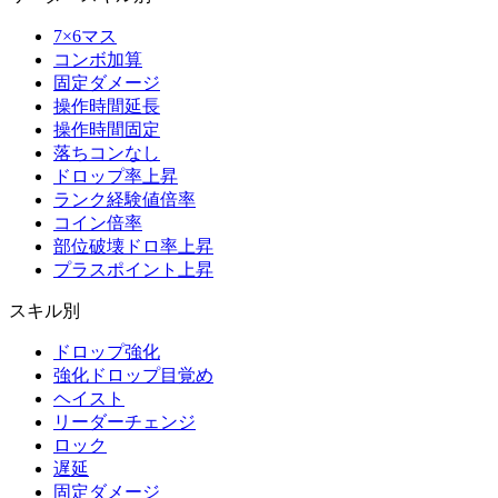
7×6マス
コンボ加算
固定ダメージ
操作時間延長
操作時間固定
落ちコンなし
ドロップ率上昇
ランク経験値倍率
コイン倍率
部位破壊ドロ率上昇
プラスポイント上昇
スキル別
ドロップ強化
強化ドロップ目覚め
ヘイスト
リーダーチェンジ
ロック
遅延
固定ダメージ