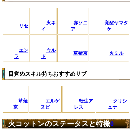
火ネ
赤ソニ
覚醒ヤマタ
リセ
イ
ア
ケ
エン
ウル
草薙京
火ミル
ラ
ド
目覚めスキル持ちおすすめサブ
草薙
エルゲ
転生ア
クリシ
京
ヌビ
レス
ュナ
火コットンのステータスと特徴
0