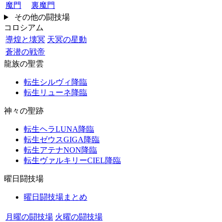
魔門
裏魔門
その他の闘技場
コロシアム
導煌と壊冥
天冥の星動
蒼潜の戦帝
龍族の聖雲
転生シルヴィ降臨
転生リューネ降臨
神々の聖跡
転生ヘラLUNA降臨
転生ゼウスGIGA降臨
転生アテナNON降臨
転生ヴァルキリーCIEL降臨
曜日闘技場
曜日闘技場まとめ
月曜の闘技場
火曜の闘技場