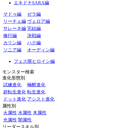
エキドナSARA編
マドゥ編
ゼラ編
リーチェ編
ヴェロア編
サレーネ編
完結編
修行編
決戦編
カリン編
ハク編
ソニア編
オーディン編
フェス限ヒロイン編
モンスター検索
進化形態別
試練進化
極醒進化
超転生進化
転生進化
ドット進化
アシスト進化
属性別
火属性
水属性
木属性
光属性
闇属性
リーダースキル別