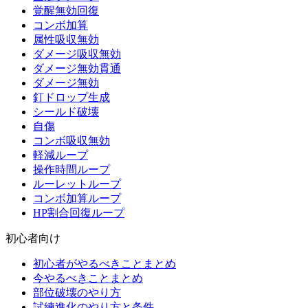
覚醒無効回復
コンボ加算
属性吸収無効
ダメージ吸収無効
ダメージ無効貫通
ダメージ無効
釘ドロップ生成
シールド破壊
自傷
コンボ吸収無効
軽減ループ
操作時間ループ
ルーレットループ
コンボ加算ループ
HP割合回復ループ
初心者向け
初心者がやるべきことまとめ
今やるべきことまとめ
部位破壊のやり方
試練進化のやり方と条件