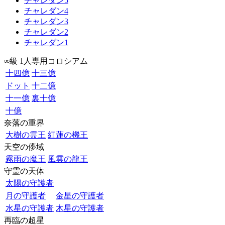
チャレダン5
チャレダン4
チャレダン3
チャレダン2
チャレダン1
∞級 1人専用コロシアム
十四億
十三億
ドット
十二億
十一億
裏十億
十億
奈落の重界
大樹の霊王
紅蓮の機王
天空の儚域
霧雨の魔王
風雲の龍王
守霊の天体
太陽の守護者
月の守護者
金星の守護者
水星の守護者
木星の守護者
再臨の超星