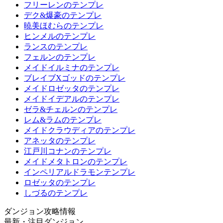
フリーレンのテンプレ
デク&爆豪のテンプレ
暁美ほむらのテンプレ
ヒンメルのテンプレ
ランスのテンプレ
フェルンのテンプレ
メイドイルミナのテンプレ
ブレイブXゴッドのテンプレ
メイドロゼッタのテンプレ
メイドイデアルのテンプレ
ゼラ&チェルンのテンプレ
レム&ラムのテンプレ
メイドクラウディアのテンプレ
アネッタのテンプレ
江戸川コナンのテンプレ
メイドメタトロンのテンプレ
インペリアルドラモンテンプレ
ロゼッタのテンプレ
しづるのテンプレ
ダンジョン攻略情報
最新・注目ダンジョン