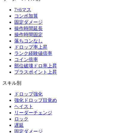
7×6マス
コンボ加算
固定ダメージ
操作時間延長
操作時間固定
落ちコンなし
ドロップ率上昇
ランク経験値倍率
コイン倍率
部位破壊ドロ率上昇
プラスポイント上昇
スキル別
ドロップ強化
強化ドロップ目覚め
ヘイスト
リーダーチェンジ
ロック
遅延
固定ダメージ