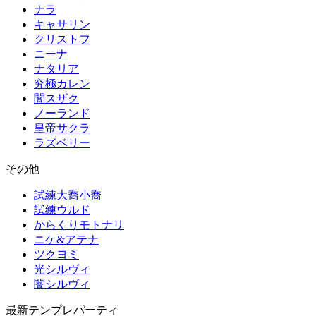
ナラ
キャサリン
クリストフ
ニーナ
ナタリア
究極カレン
闇スザク
ノーランド
皇帝サクラ
ラズベリー
その他
試練大喬小喬
試練ウルド
からくりモトナリ
ニケ&アテナ
ツクヨミ
光シルヴィ
闇シルヴィ
最新テンプレパーティ