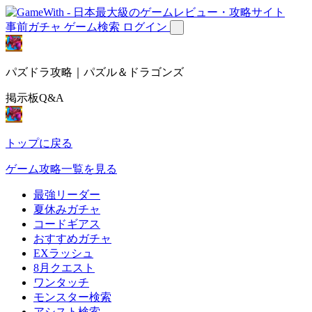
事前ガチャ
ゲーム検索
ログイン
パズドラ攻略｜パズル＆ドラゴンズ
掲示板Q&A
トップに戻る
ゲーム攻略一覧を見る
最強リーダー
夏休みガチャ
コードギアス
おすすめガチャ
EXラッシュ
8月クエスト
ワンタッチ
モンスター検索
アシスト検索