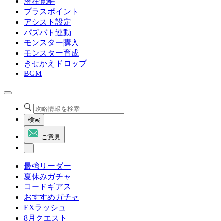
潜在覚醒
プラスポイント
アシスト設定
パズバト連動
モンスター購入
モンスター育成
きせかえドロップ
BGM
検索
ご意見
最強リーダー
夏休みガチャ
コードギアス
おすすめガチャ
EXラッシュ
8月クエスト