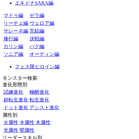
エキドナSARA編
マドゥ編
ゼラ編
リーチェ編
ヴェロア編
サレーネ編
完結編
修行編
決戦編
カリン編
ハク編
ソニア編
オーディン編
フェス限ヒロイン編
モンスター検索
進化形態別
試練進化
極醒進化
超転生進化
転生進化
ドット進化
アシスト進化
属性別
火属性
水属性
木属性
光属性
闇属性
リーダースキル別