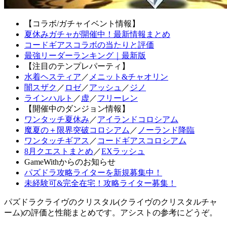
【コラボ/ガチャイベント情報】
夏休みガチャが開催中！最新情報まとめ
コードギアスコラボの当たりと評価
最強リーダーランキング｜最新版
【注目のテンプレパーティ】
水着ヘスティア
／
メニット&チャオリン
闇スザク
／
ロゼ
／
アッシュ
／
ジノ
ラインハルト
／
虚
／
フリーレン
【開催中のダンジョン情報】
ワンタッチ夏休み
／
アイランドコロシアム
魔夏の＋限界突破コロシアム
／
ノーランド降臨
ワンタッチギアス
／
コードギアスコロシアム
8月クエストまとめ
／
EXラッシュ
GameWithからのお知らせ
パズドラ攻略ライターを新規募集中！
未経験可&完全在宅！攻略ライター募集！
パズドラクライヴのクリスタル(クライヴのクリスタルチャ
ーム)の評価と性能まとめです。アシストの参考にどうぞ。