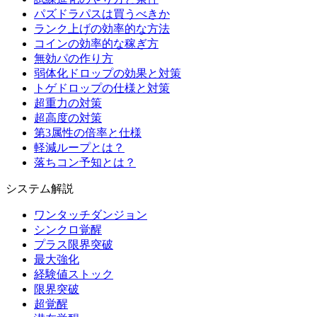
パズドラパスは買うべきか
ランク上げの効率的な方法
コインの効率的な稼ぎ方
無効パの作り方
弱体化ドロップの効果と対策
トゲドロップの仕様と対策
超重力の対策
超高度の対策
第3属性の倍率と仕様
軽減ループとは？
落ちコン予知とは？
システム解説
ワンタッチダンジョン
シンクロ覚醒
プラス限界突破
最大強化
経験値ストック
限界突破
超覚醒