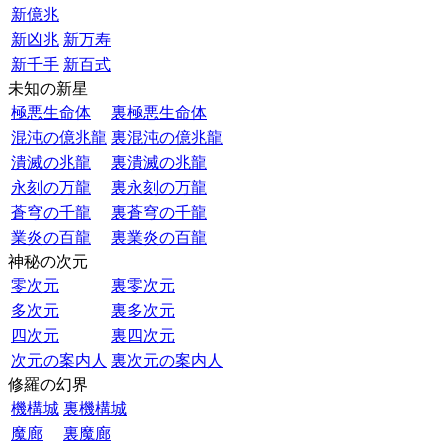
新億兆
新凶兆
新万寿
新千手
新百式
未知の新星
極悪生命体
裏極悪生命体
混沌の億兆龍
裏混沌の億兆龍
潰滅の兆龍
裏潰滅の兆龍
永刻の万龍
裏永刻の万龍
蒼穹の千龍
裏蒼穹の千龍
業炎の百龍
裏業炎の百龍
神秘の次元
零次元
裏零次元
多次元
裏多次元
四次元
裏四次元
次元の案内人
裏次元の案内人
修羅の幻界
機構城
裏機構城
魔廊
裏魔廊