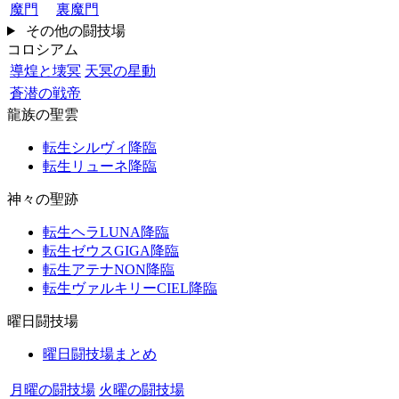
魔門
裏魔門
その他の闘技場
コロシアム
導煌と壊冥
天冥の星動
蒼潜の戦帝
龍族の聖雲
転生シルヴィ降臨
転生リューネ降臨
神々の聖跡
転生ヘラLUNA降臨
転生ゼウスGIGA降臨
転生アテナNON降臨
転生ヴァルキリーCIEL降臨
曜日闘技場
曜日闘技場まとめ
月曜の闘技場
火曜の闘技場