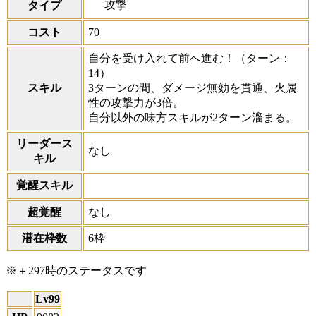
攻撃
タイプ
コスト
70
自分を受け入れて前へ進む！
（ターン：
14）
スキル
3ターンの間、ダメージ無効を貫通、火属
性の攻撃力が3倍。
自分以外の味方スキルが2ターン溜まる。
リーダース
なし
キル
覚醒スキル
超覚醒
なし
潜在枠数
6枠
※＋297時のステータスです
Lv99