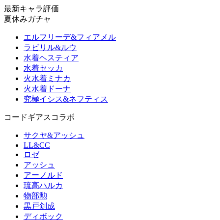
最新キャラ評価
夏休みガチャ
エルフリーデ&フィアメル
ラビリル&ルウ
水着ヘスティア
水着セッカ
火水着ミナカ
火水着ドーナ
究極イシス&ネフティス
コードギアスコラボ
サクヤ&アッシュ
LL&CC
ロゼ
アッシュ
アーノルド
琉高ハルカ
物部勲
黒戸剣成
ディボック