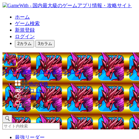
ホーム
ゲーム検索
新規登録
ログイン
2カラム
3カラム
パズドラ攻略｜パズル＆ドラゴンズ
他の攻略
コミュ
速報
掲示板
最強リーダー