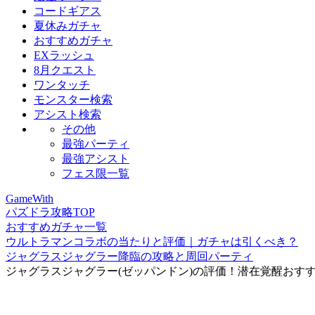
コードギアス
夏休みガチャ
おすすめガチャ
EXラッシュ
8月クエスト
ワンタッチ
モンスター検索
アシスト検索
その他
最強パーティ
最強アシスト
フェス限一覧
GameWith
パズドラ攻略TOP
おすすめガチャ一覧
ウルトラマンコラボの当たりと評価｜ガチャは引くべき？
ジャグラスジャグラー降臨の攻略と周回パーティ
ジャグラスジャグラー(ゼッパンドン)の評価！潜在覚醒おす