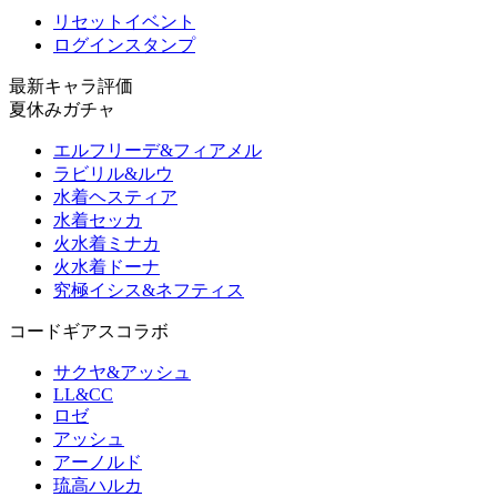
リセットイベント
ログインスタンプ
最新キャラ評価
夏休みガチャ
エルフリーデ&フィアメル
ラビリル&ルウ
水着ヘスティア
水着セッカ
火水着ミナカ
火水着ドーナ
究極イシス&ネフティス
コードギアスコラボ
サクヤ&アッシュ
LL&CC
ロゼ
アッシュ
アーノルド
琉高ハルカ