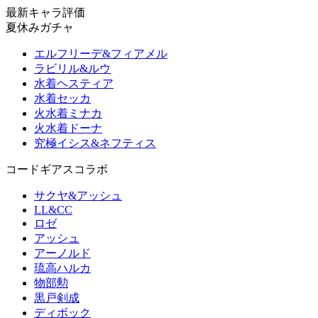
最新キャラ評価
夏休みガチャ
エルフリーデ&フィアメル
ラビリル&ルウ
水着ヘスティア
水着セッカ
火水着ミナカ
火水着ドーナ
究極イシス&ネフティス
コードギアスコラボ
サクヤ&アッシュ
LL&CC
ロゼ
アッシュ
アーノルド
琉高ハルカ
物部勲
黒戸剣成
ディボック