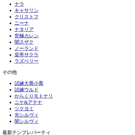
ナラ
キャサリン
クリストフ
ニーナ
ナタリア
究極カレン
闇スザク
ノーランド
皇帝サクラ
ラズベリー
その他
試練大喬小喬
試練ウルド
からくりモトナリ
ニケ&アテナ
ツクヨミ
光シルヴィ
闇シルヴィ
最新テンプレパーティ