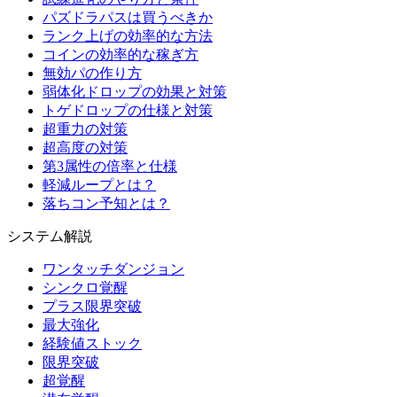
パズドラパスは買うべきか
ランク上げの効率的な方法
コインの効率的な稼ぎ方
無効パの作り方
弱体化ドロップの効果と対策
トゲドロップの仕様と対策
超重力の対策
超高度の対策
第3属性の倍率と仕様
軽減ループとは？
落ちコン予知とは？
システム解説
ワンタッチダンジョン
シンクロ覚醒
プラス限界突破
最大強化
経験値ストック
限界突破
超覚醒