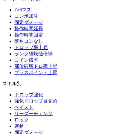
7×6マス
コンボ加算
固定ダメージ
操作時間延長
操作時間固定
落ちコンなし
ドロップ率上昇
ランク経験値倍率
コイン倍率
部位破壊ドロ率上昇
プラスポイント上昇
スキル別
ドロップ強化
強化ドロップ目覚め
ヘイスト
リーダーチェンジ
ロック
遅延
固定ダメージ