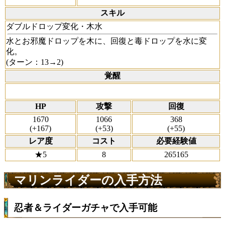
スキル
ダブルドロップ変化・木水
水とお邪魔ドロップを木に、回復と毒ドロップを水に変
化。
(ターン：13→2)
覚醒
HP
攻撃
回復
1670
1066
368
(+167)
(+53)
(+55)
レア度
コスト
必要経験値
★5
8
265165
マリンライダーの入手方法
忍者＆ライダーガチャで入手可能