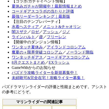
【コラボ/ガチャイベント情報】
夏休みガチャが開催中！最新情報まとめ
コードギアスコラボの当たりと評価
最強リーダーランキング｜最新版
【注目のテンプレパーティ】
水着ヘスティア
／
メニット&チャオリン
闇スザク
／
ロゼ
／
アッシュ
／
ジノ
ラインハルト
／
虚
／
フリーレン
【開催中のダンジョン情報】
ワンタッチ夏休み
／
アイランドコロシアム
魔夏の＋限界突破コロシアム
／
ノーランド降臨
ワンタッチギアス
／
コードギアスコロシアム
8月クエストまとめ
／
EXラッシュ
GameWithからのお知らせ
パズドラ攻略ライターを新規募集中！
未経験可&完全在宅！攻略ライター募集！
パズドラマリンライダーの評価と性能まとめです。アシスト
の参考にどうぞ。
マリンライダーの関連記事