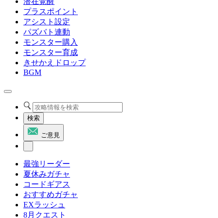
潜在覚醒
プラスポイント
アシスト設定
パズバト連動
モンスター購入
モンスター育成
きせかえドロップ
BGM
検索
ご意見
最強リーダー
夏休みガチャ
コードギアス
おすすめガチャ
EXラッシュ
8月クエスト