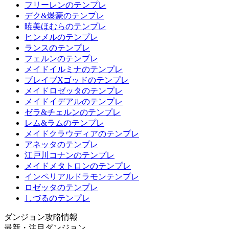
フリーレンのテンプレ
デク&爆豪のテンプレ
暁美ほむらのテンプレ
ヒンメルのテンプレ
ランスのテンプレ
フェルンのテンプレ
メイドイルミナのテンプレ
ブレイブXゴッドのテンプレ
メイドロゼッタのテンプレ
メイドイデアルのテンプレ
ゼラ&チェルンのテンプレ
レム&ラムのテンプレ
メイドクラウディアのテンプレ
アネッタのテンプレ
江戸川コナンのテンプレ
メイドメタトロンのテンプレ
インペリアルドラモンテンプレ
ロゼッタのテンプレ
しづるのテンプレ
ダンジョン攻略情報
最新・注目ダンジョン