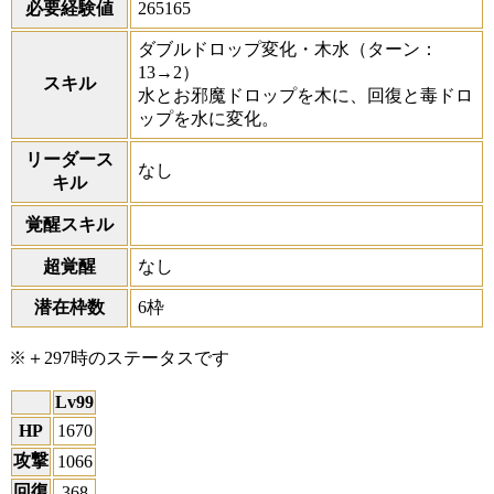
必要経験値
265165
ダブルドロップ変化・木水
（ターン：
13→2）
スキル
水とお邪魔ドロップを木に、回復と毒ドロ
ップを水に変化。
リーダース
なし
キル
覚醒スキル
超覚醒
なし
潜在枠数
6枠
※＋297時のステータスです
Lv99
HP
1670
攻撃
1066
回復
368