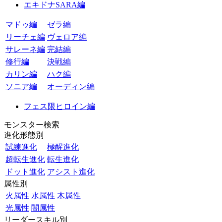
エキドナSARA編
マドゥ編
ゼラ編
リーチェ編
ヴェロア編
サレーネ編
完結編
修行編
決戦編
カリン編
ハク編
ソニア編
オーディン編
フェス限ヒロイン編
モンスター検索
進化形態別
試練進化
極醒進化
超転生進化
転生進化
ドット進化
アシスト進化
属性別
火属性
水属性
木属性
光属性
闇属性
リーダースキル別