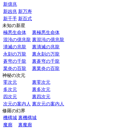
新億兆
新凶兆
新万寿
新千手
新百式
未知の新星
極悪生命体
裏極悪生命体
混沌の億兆龍
裏混沌の億兆龍
潰滅の兆龍
裏潰滅の兆龍
永刻の万龍
裏永刻の万龍
蒼穹の千龍
裏蒼穹の千龍
業炎の百龍
裏業炎の百龍
神秘の次元
零次元
裏零次元
多次元
裏多次元
四次元
裏四次元
次元の案内人
裏次元の案内人
修羅の幻界
機構城
裏機構城
魔廊
裏魔廊