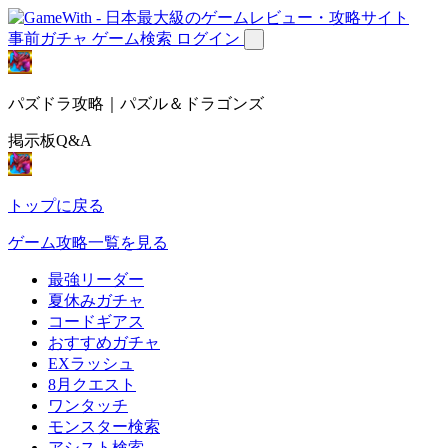
事前ガチャ
ゲーム検索
ログイン
パズドラ攻略｜パズル＆ドラゴンズ
掲示板Q&A
トップに戻る
ゲーム攻略一覧を見る
最強リーダー
夏休みガチャ
コードギアス
おすすめガチャ
EXラッシュ
8月クエスト
ワンタッチ
モンスター検索
アシスト検索