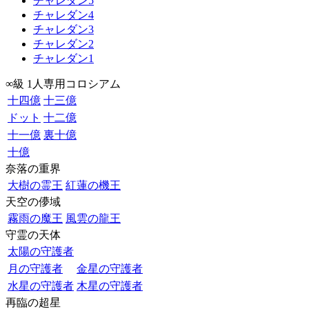
チャレダン5
チャレダン4
チャレダン3
チャレダン2
チャレダン1
∞級 1人専用コロシアム
十四億
十三億
ドット
十二億
十一億
裏十億
十億
奈落の重界
大樹の霊王
紅蓮の機王
天空の儚域
霧雨の魔王
風雲の龍王
守霊の天体
太陽の守護者
月の守護者
金星の守護者
水星の守護者
木星の守護者
再臨の超星