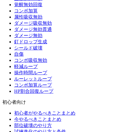
覚醒無効回復
コンボ加算
属性吸収無効
ダメージ吸収無効
ダメージ無効貫通
ダメージ無効
釘ドロップ生成
シールド破壊
自傷
コンボ吸収無効
軽減ループ
操作時間ループ
ルーレットループ
コンボ加算ループ
HP割合回復ループ
初心者向け
初心者がやるべきことまとめ
今やるべきことまとめ
部位破壊のやり方
試練進化のやり方と条件