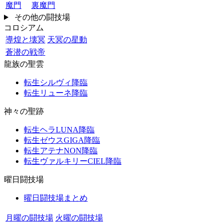
魔門
裏魔門
その他の闘技場
コロシアム
導煌と壊冥
天冥の星動
蒼潜の戦帝
龍族の聖雲
転生シルヴィ降臨
転生リューネ降臨
神々の聖跡
転生ヘラLUNA降臨
転生ゼウスGIGA降臨
転生アテナNON降臨
転生ヴァルキリーCIEL降臨
曜日闘技場
曜日闘技場まとめ
月曜の闘技場
火曜の闘技場