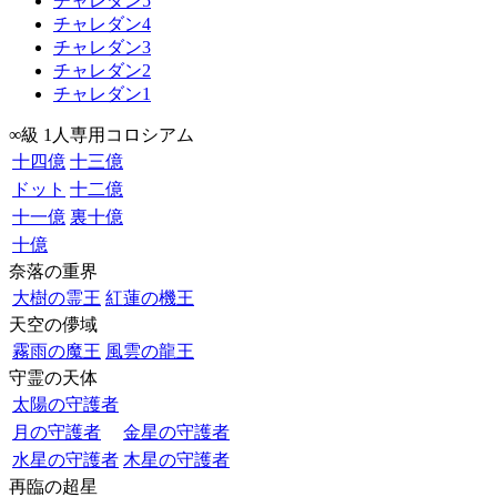
チャレダン5
チャレダン4
チャレダン3
チャレダン2
チャレダン1
∞級 1人専用コロシアム
十四億
十三億
ドット
十二億
十一億
裏十億
十億
奈落の重界
大樹の霊王
紅蓮の機王
天空の儚域
霧雨の魔王
風雲の龍王
守霊の天体
太陽の守護者
月の守護者
金星の守護者
水星の守護者
木星の守護者
再臨の超星