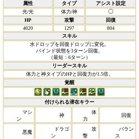
属性
タイプ
アシスト設定
光/光
体力/神
◯
HP
攻撃
回復
4020
1297
804
スキル
水ドロップを回復ドロップに変化。
バインド状態を3ターン回復。
（最短：6ターン）
リーダースキル
体力と神タイプのHPと回復力が1.5倍。
覚醒
付けられる潜在キラー
マシ
体
神
回復
ン
力
ドラゴ
攻
バラン
悪魔
ン
撃
ス