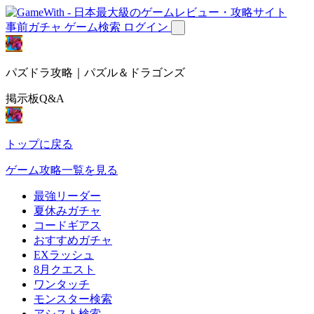
事前ガチャ
ゲーム検索
ログイン
パズドラ攻略｜パズル＆ドラゴンズ
掲示板Q&A
トップに戻る
ゲーム攻略一覧を見る
最強リーダー
夏休みガチャ
コードギアス
おすすめガチャ
EXラッシュ
8月クエスト
ワンタッチ
モンスター検索
アシスト検索