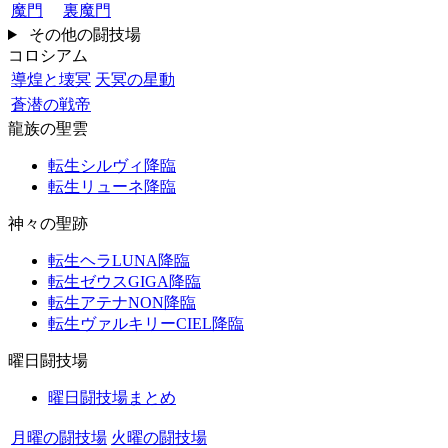
魔門
裏魔門
その他の闘技場
コロシアム
導煌と壊冥
天冥の星動
蒼潜の戦帝
龍族の聖雲
転生シルヴィ降臨
転生リューネ降臨
神々の聖跡
転生ヘラLUNA降臨
転生ゼウスGIGA降臨
転生アテナNON降臨
転生ヴァルキリーCIEL降臨
曜日闘技場
曜日闘技場まとめ
月曜の闘技場
火曜の闘技場