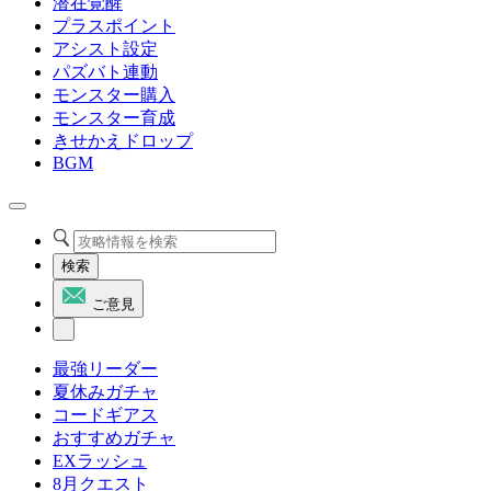
潜在覚醒
プラスポイント
アシスト設定
パズバト連動
モンスター購入
モンスター育成
きせかえドロップ
BGM
検索
ご意見
最強リーダー
夏休みガチャ
コードギアス
おすすめガチャ
EXラッシュ
8月クエスト