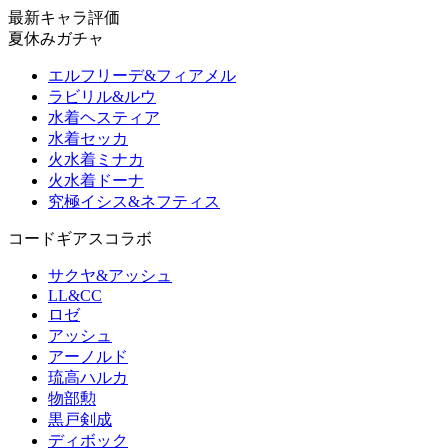
最新キャラ評価
夏休みガチャ
エルフリーデ&フィアメル
ラビリル&ルウ
水着ヘスティア
水着セッカ
火水着ミナカ
火水着ドーナ
究極イシス&ネフティス
コードギアスコラボ
サクヤ&アッシュ
LL&CC
ロゼ
アッシュ
アーノルド
琉高ハルカ
物部勲
黒戸剣成
ディボック