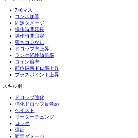
7×6マス
コンボ加算
固定ダメージ
操作時間延長
操作時間固定
落ちコンなし
ドロップ率上昇
ランク経験値倍率
コイン倍率
部位破壊ドロ率上昇
プラスポイント上昇
スキル別
ドロップ強化
強化ドロップ目覚め
ヘイスト
リーダーチェンジ
ロック
遅延
固定ダメージ