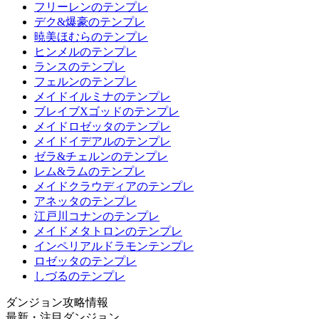
フリーレンのテンプレ
デク&爆豪のテンプレ
暁美ほむらのテンプレ
ヒンメルのテンプレ
ランスのテンプレ
フェルンのテンプレ
メイドイルミナのテンプレ
ブレイブXゴッドのテンプレ
メイドロゼッタのテンプレ
メイドイデアルのテンプレ
ゼラ&チェルンのテンプレ
レム&ラムのテンプレ
メイドクラウディアのテンプレ
アネッタのテンプレ
江戸川コナンのテンプレ
メイドメタトロンのテンプレ
インペリアルドラモンテンプレ
ロゼッタのテンプレ
しづるのテンプレ
ダンジョン攻略情報
最新・注目ダンジョン