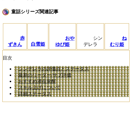
童話シリーズ関連記事
赤
おや
シン
ね
白雪姫
ずきん
ゆび姫
デレラ
むり姫
目次
シンデレラの評価点とステータス
最新のリーダー/サブ評価
おすすめ潜在覚醒
スキル上げについて
詳細ステータス