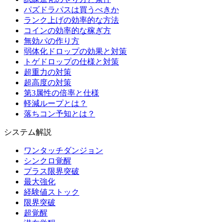
パズドラパスは買うべきか
ランク上げの効率的な方法
コインの効率的な稼ぎ方
無効パの作り方
弱体化ドロップの効果と対策
トゲドロップの仕様と対策
超重力の対策
超高度の対策
第3属性の倍率と仕様
軽減ループとは？
落ちコン予知とは？
システム解説
ワンタッチダンジョン
シンクロ覚醒
プラス限界突破
最大強化
経験値ストック
限界突破
超覚醒