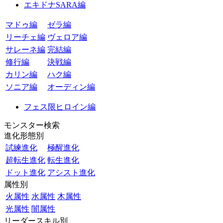
エキドナSARA編
マドゥ編
ゼラ編
リーチェ編
ヴェロア編
サレーネ編
完結編
修行編
決戦編
カリン編
ハク編
ソニア編
オーディン編
フェス限ヒロイン編
モンスター検索
進化形態別
試練進化
極醒進化
超転生進化
転生進化
ドット進化
アシスト進化
属性別
火属性
水属性
木属性
光属性
闇属性
リーダースキル別