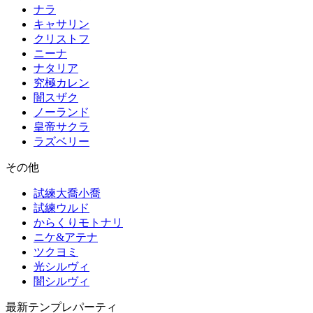
ナラ
キャサリン
クリストフ
ニーナ
ナタリア
究極カレン
闇スザク
ノーランド
皇帝サクラ
ラズベリー
その他
試練大喬小喬
試練ウルド
からくりモトナリ
ニケ&アテナ
ツクヨミ
光シルヴィ
闇シルヴィ
最新テンプレパーティ