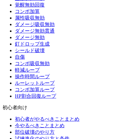
覚醒無効回復
コンボ加算
属性吸収無効
ダメージ吸収無効
ダメージ無効貫通
ダメージ無効
釘ドロップ生成
シールド破壊
自傷
コンボ吸収無効
軽減ループ
操作時間ループ
ルーレットループ
コンボ加算ループ
HP割合回復ループ
初心者向け
初心者がやるべきことまとめ
今やるべきことまとめ
部位破壊のやり方
試練進化のやり方と条件