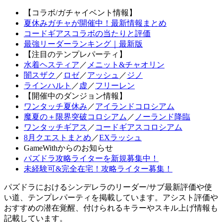
【コラボ/ガチャイベント情報】
夏休みガチャが開催中！最新情報まとめ
コードギアスコラボの当たりと評価
最強リーダーランキング｜最新版
【注目のテンプレパーティ】
水着ヘスティア
／
メニット&チャオリン
闇スザク
／
ロゼ
／
アッシュ
／
ジノ
ラインハルト
／
虚
／
フリーレン
【開催中のダンジョン情報】
ワンタッチ夏休み
／
アイランドコロシアム
魔夏の＋限界突破コロシアム
／
ノーランド降臨
ワンタッチギアス
／
コードギアスコロシアム
8月クエストまとめ
／
EXラッシュ
GameWithからのお知らせ
パズドラ攻略ライターを新規募集中！
未経験可&完全在宅！攻略ライター募集！
パズドラにおけるシンデレラのリーダー/サブ最新評価や使
い道、テンプレパーティを掲載しています。アシスト評価や
おすすめの潜在覚醒、付けられるキラーやスキル上げ情報も
記載しています。