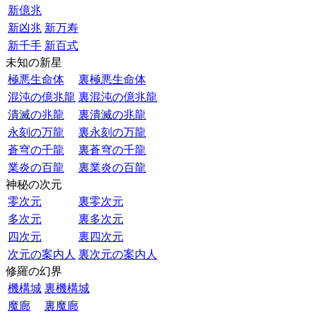
新億兆
新凶兆
新万寿
新千手
新百式
未知の新星
極悪生命体
裏極悪生命体
混沌の億兆龍
裏混沌の億兆龍
潰滅の兆龍
裏潰滅の兆龍
永刻の万龍
裏永刻の万龍
蒼穹の千龍
裏蒼穹の千龍
業炎の百龍
裏業炎の百龍
神秘の次元
零次元
裏零次元
多次元
裏多次元
四次元
裏四次元
次元の案内人
裏次元の案内人
修羅の幻界
機構城
裏機構城
魔廊
裏魔廊