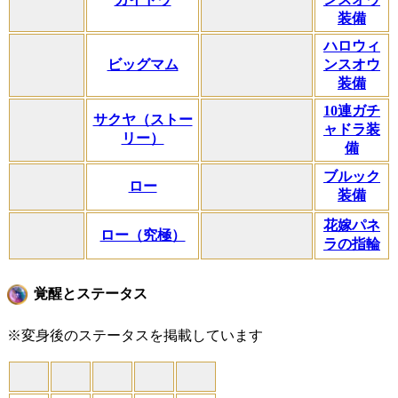
装備
ハロウィ
ビッグマム
ンスオウ
装備
10連ガチ
サクヤ（ストー
ャドラ装
リー）
備
ブルック
ロー
装備
花嫁パネ
ロー（究極）
ラの指輪
覚醒とステータス
※変身後のステータスを掲載しています