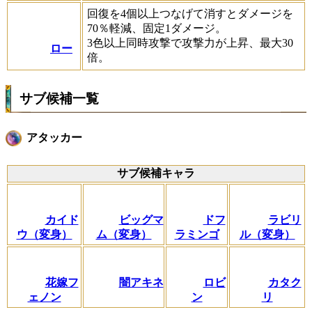
回復を4個以上つなげて消すとダメージを
70％軽減、固定1ダメージ。
3色以上同時攻撃で攻撃力が上昇、最大30
ロー
倍。
サブ候補一覧
アタッカー
サブ候補キャラ
カイド
ビッグマ
ドフ
ラビリ
ウ（変身）
ム（変身）
ラミンゴ
ル（変身）
花嫁フ
闇アキネ
ロビ
カタク
ェノン
ン
リ