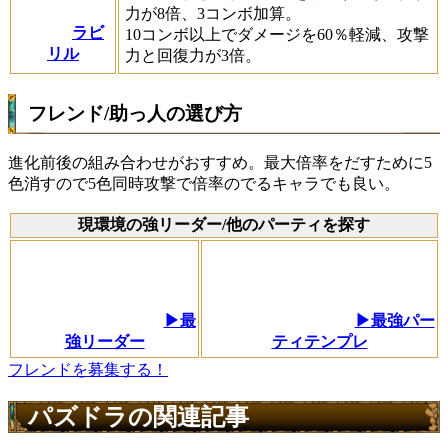
力が8倍、3コンボ加算。
ラビ
10コンボ以上でダメージを60％軽減、攻撃
リル
力と回復力が3倍。
フレンド/助っ人の選び方
進化前後の組み合わせがおすすめ。最大倍率をだすために5
色消すので5色同時攻撃で倍率のでるキャラでも良い。
現環境の強リーダー/他のパーティを探す
▶最
▶最強パー
強リーダー
ティテンプレ
フレンドを募集する！
パズドラの関連記事