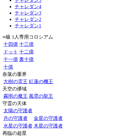
チャレダン5
チャレダン4
チャレダン3
チャレダン2
チャレダン1
∞級 1人専用コロシアム
十四億
十三億
ドット
十二億
十一億
裏十億
十億
奈落の重界
大樹の霊王
紅蓮の機王
天空の儚域
霧雨の魔王
風雲の龍王
守霊の天体
太陽の守護者
月の守護者
金星の守護者
水星の守護者
木星の守護者
再臨の超星