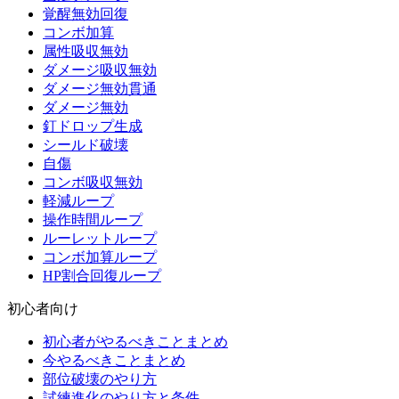
覚醒無効回復
コンボ加算
属性吸収無効
ダメージ吸収無効
ダメージ無効貫通
ダメージ無効
釘ドロップ生成
シールド破壊
自傷
コンボ吸収無効
軽減ループ
操作時間ループ
ルーレットループ
コンボ加算ループ
HP割合回復ループ
初心者向け
初心者がやるべきことまとめ
今やるべきことまとめ
部位破壊のやり方
試練進化のやり方と条件