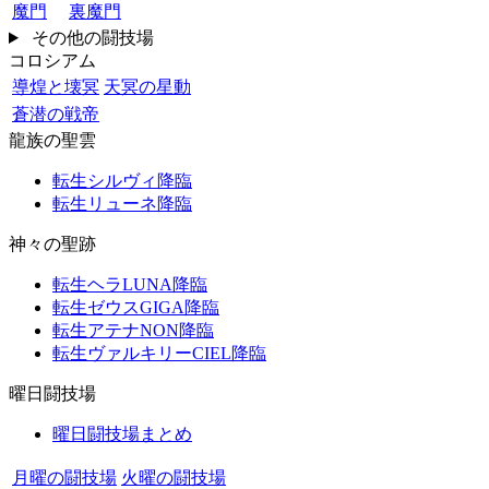
魔門
裏魔門
その他の闘技場
コロシアム
導煌と壊冥
天冥の星動
蒼潜の戦帝
龍族の聖雲
転生シルヴィ降臨
転生リューネ降臨
神々の聖跡
転生ヘラLUNA降臨
転生ゼウスGIGA降臨
転生アテナNON降臨
転生ヴァルキリーCIEL降臨
曜日闘技場
曜日闘技場まとめ
月曜の闘技場
火曜の闘技場