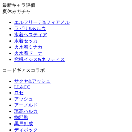
最新キャラ評価
夏休みガチャ
エルフリーデ&フィアメル
ラビリル&ルウ
水着ヘスティア
水着セッカ
火水着ミナカ
火水着ドーナ
究極イシス&ネフティス
コードギアスコラボ
サクヤ&アッシュ
LL&CC
ロゼ
アッシュ
アーノルド
琉高ハルカ
物部勲
黒戸剣成
ディボック