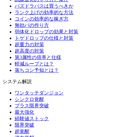
パズドラパスは買うべきか
ランク上げの効率的な方法
コインの効率的な稼ぎ方
無効パの作り方
弱体化ドロップの効果と対策
トゲドロップの仕様と対策
超重力の対策
超高度の対策
第3属性の倍率と仕様
軽減ループとは？
落ちコン予知とは？
システム解説
ワンタッチダンジョン
シンクロ覚醒
プラス限界突破
最大強化
経験値ストック
限界突破
超覚醒