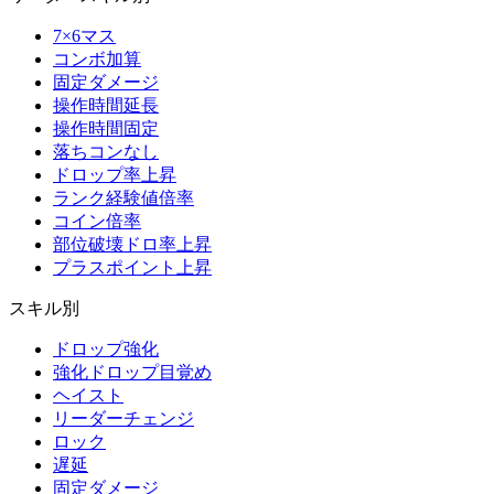
7×6マス
コンボ加算
固定ダメージ
操作時間延長
操作時間固定
落ちコンなし
ドロップ率上昇
ランク経験値倍率
コイン倍率
部位破壊ドロ率上昇
プラスポイント上昇
スキル別
ドロップ強化
強化ドロップ目覚め
ヘイスト
リーダーチェンジ
ロック
遅延
固定ダメージ