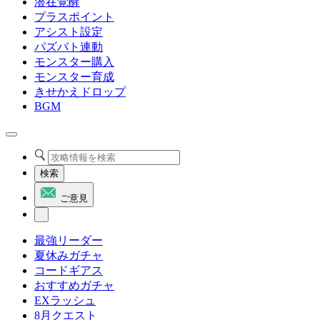
潜在覚醒
プラスポイント
アシスト設定
パズバト連動
モンスター購入
モンスター育成
きせかえドロップ
BGM
検索
ご意見
最強リーダー
夏休みガチャ
コードギアス
おすすめガチャ
EXラッシュ
8月クエスト