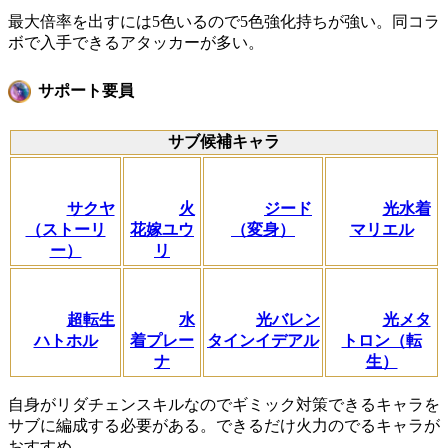
最大倍率を出すには5色いるので5色強化持ちが強い。同コラ
ボで入手できるアタッカーが多い。
サポート要員
サブ候補キャラ
サクヤ
火
ジード
光水着
（ストーリ
花嫁ユウ
（変身）
マリエル
ー）
リ
超転生
水
光バレン
光メタ
ハトホル
着プレー
タインイデアル
トロン（転
ナ
生）
自身がリダチェンスキルなのでギミック対策できるキャラを
サブに編成する必要がある。できるだけ火力のでるキャラが
おすすめ。