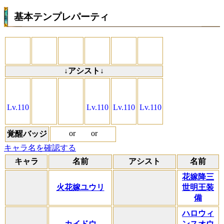
基本テンプレパーティ
↓アシスト↓
Lv.110
Lv.110
Lv.110
Lv.110
or
or
覚醒バッジ
キャラ名を確認する
キャラ
名前
アシスト
名前
花嫁降三
火花嫁ユウリ
世明王装
備
ハロウィ
カイドウ
ンスオウ