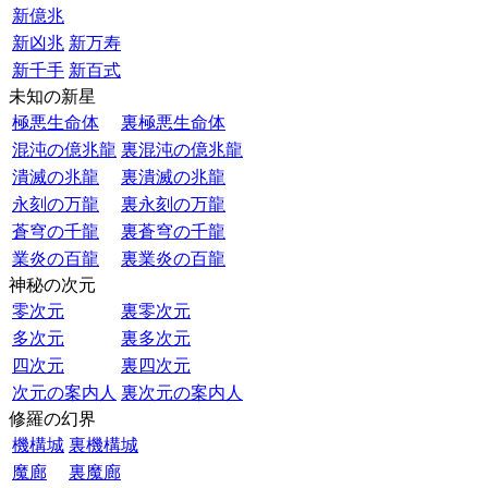
新億兆
新凶兆
新万寿
新千手
新百式
未知の新星
極悪生命体
裏極悪生命体
混沌の億兆龍
裏混沌の億兆龍
潰滅の兆龍
裏潰滅の兆龍
永刻の万龍
裏永刻の万龍
蒼穹の千龍
裏蒼穹の千龍
業炎の百龍
裏業炎の百龍
神秘の次元
零次元
裏零次元
多次元
裏多次元
四次元
裏四次元
次元の案内人
裏次元の案内人
修羅の幻界
機構城
裏機構城
魔廊
裏魔廊