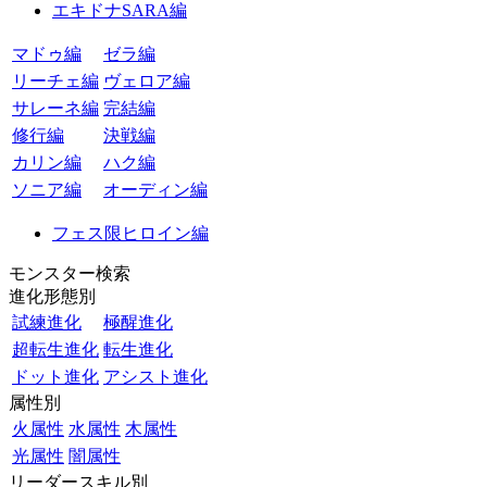
エキドナSARA編
マドゥ編
ゼラ編
リーチェ編
ヴェロア編
サレーネ編
完結編
修行編
決戦編
カリン編
ハク編
ソニア編
オーディン編
フェス限ヒロイン編
モンスター検索
進化形態別
試練進化
極醒進化
超転生進化
転生進化
ドット進化
アシスト進化
属性別
火属性
水属性
木属性
光属性
闇属性
リーダースキル別