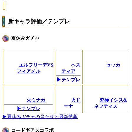
新キャラ評価／テンプレ
夏休みガチャ
エルフリーデVS
ヘス
セッカ
フィアメル
ティア
▶テンプレ
火ミナカ
火ド
究極イシス&
ーナ
ネフティス
▶テンプレ
▶夏休みガチャの当たりと最新情報
コードギアスコラボ