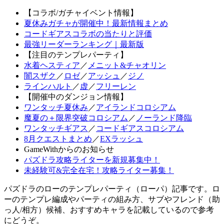
【コラボ/ガチャイベント情報】
夏休みガチャが開催中！最新情報まとめ
コードギアスコラボの当たりと評価
最強リーダーランキング｜最新版
【注目のテンプレパーティ】
水着ヘスティア
／
メニット&チャオリン
闇スザク
／
ロゼ
／
アッシュ
／
ジノ
ラインハルト
／
虚
／
フリーレン
【開催中のダンジョン情報】
ワンタッチ夏休み
／
アイランドコロシアム
魔夏の＋限界突破コロシアム
／
ノーランド降臨
ワンタッチギアス
／
コードギアスコロシアム
8月クエストまとめ
／
EXラッシュ
GameWithからのお知らせ
パズドラ攻略ライターを新規募集中！
未経験可&完全在宅！攻略ライター募集！
パズドラのローのテンプレパーティ（ローパ）記事です。ロ
ーのテンプレ編成やパーティの組み方、サブやフレンド（助
っ人/相方）候補、おすすめキャラを記載しているので参考
にどうぞ。