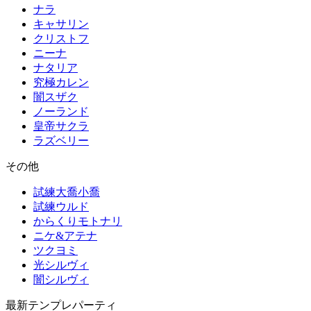
ナラ
キャサリン
クリストフ
ニーナ
ナタリア
究極カレン
闇スザク
ノーランド
皇帝サクラ
ラズベリー
その他
試練大喬小喬
試練ウルド
からくりモトナリ
ニケ&アテナ
ツクヨミ
光シルヴィ
闇シルヴィ
最新テンプレパーティ