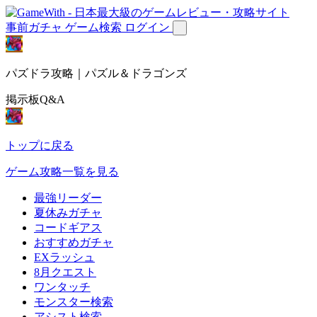
事前ガチャ
ゲーム検索
ログイン
パズドラ攻略｜パズル＆ドラゴンズ
掲示板Q&A
トップに戻る
ゲーム攻略一覧を見る
最強リーダー
夏休みガチャ
コードギアス
おすすめガチャ
EXラッシュ
8月クエスト
ワンタッチ
モンスター検索
アシスト検索