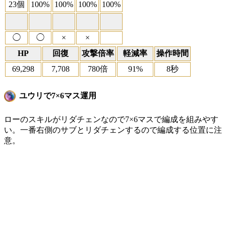
23個
100%
100%
100%
100%
◯
◯
×
×
HP
回復
攻撃倍率
軽減率
操作時間
69,298
7,708
780倍
91%
8秒
ユウリで7×6マス運用
ローのスキルがリダチェンなので7×6マスで編成を組みやす
い。一番右側のサブとリダチェンするので編成する位置に注
意。