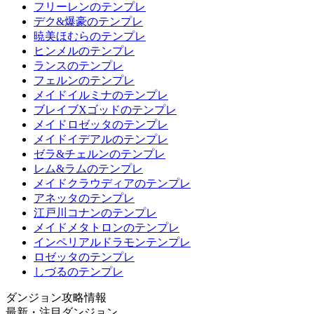
フリーレンのテンプレ
デク&爆豪のテンプレ
暁美ほむらのテンプレ
ヒンメルのテンプレ
ランスのテンプレ
フェルンのテンプレ
メイドイルミナのテンプレ
ブレイブXゴッドのテンプレ
メイドロゼッタのテンプレ
メイドイデアルのテンプレ
ゼラ&チェルンのテンプレ
レム&ラムのテンプレ
メイドクラウディアのテンプレ
アネッタのテンプレ
江戸川コナンのテンプレ
メイドメタトロンのテンプレ
インペリアルドラモンテンプレ
ロゼッタのテンプレ
しづるのテンプレ
ダンジョン攻略情報
最新・注目ダンジョン