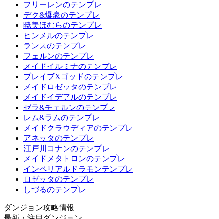
フリーレンのテンプレ
デク&爆豪のテンプレ
暁美ほむらのテンプレ
ヒンメルのテンプレ
ランスのテンプレ
フェルンのテンプレ
メイドイルミナのテンプレ
ブレイブXゴッドのテンプレ
メイドロゼッタのテンプレ
メイドイデアルのテンプレ
ゼラ&チェルンのテンプレ
レム&ラムのテンプレ
メイドクラウディアのテンプレ
アネッタのテンプレ
江戸川コナンのテンプレ
メイドメタトロンのテンプレ
インペリアルドラモンテンプレ
ロゼッタのテンプレ
しづるのテンプレ
ダンジョン攻略情報
最新・注目ダンジョン