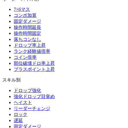
7×6マス
コンボ加算
固定ダメージ
操作時間延長
操作時間固定
落ちコンなし
ドロップ率上昇
ランク経験値倍率
コイン倍率
部位破壊ドロ率上昇
プラスポイント上昇
スキル別
ドロップ強化
強化ドロップ目覚め
ヘイスト
リーダーチェンジ
ロック
遅延
固定ダメージ