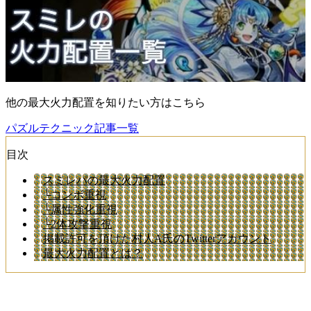
他の最大火力配置を知りたい方はこちら
パズルテクニック記事一覧
目次
スミレパの最大火力配置
└コンボ重視
└属性強化重視
└2体攻撃重視
掲載許可を頂けた村人A氏のTwitterアカウント
最大火力配置とは？