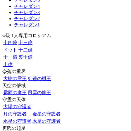
チャレダン5
チャレダン4
チャレダン3
チャレダン2
チャレダン1
∞級 1人専用コロシアム
十四億
十三億
ドット
十二億
十一億
裏十億
十億
奈落の重界
大樹の霊王
紅蓮の機王
天空の儚域
霧雨の魔王
風雲の龍王
守霊の天体
太陽の守護者
月の守護者
金星の守護者
水星の守護者
木星の守護者
再臨の超星