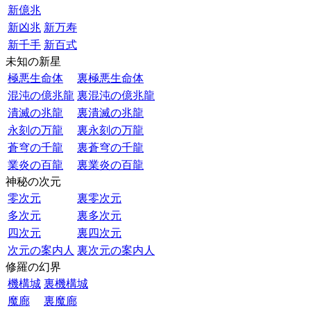
新億兆
新凶兆
新万寿
新千手
新百式
未知の新星
極悪生命体
裏極悪生命体
混沌の億兆龍
裏混沌の億兆龍
潰滅の兆龍
裏潰滅の兆龍
永刻の万龍
裏永刻の万龍
蒼穹の千龍
裏蒼穹の千龍
業炎の百龍
裏業炎の百龍
神秘の次元
零次元
裏零次元
多次元
裏多次元
四次元
裏四次元
次元の案内人
裏次元の案内人
修羅の幻界
機構城
裏機構城
魔廊
裏魔廊