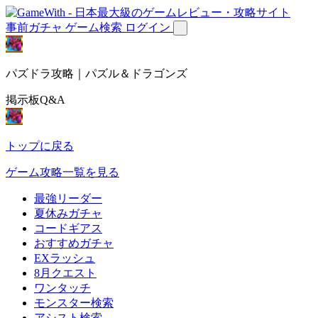
事前ガチャ
ゲーム検索
ログイン
パズドラ攻略｜パズル＆ドラゴンズ
掲示板Q&A
トップに戻る
ゲーム攻略一覧を見る
最強リーダー
夏休みガチャ
コードギアス
おすすめガチャ
EXラッシュ
8月クエスト
ワンタッチ
モンスター検索
アシスト検索