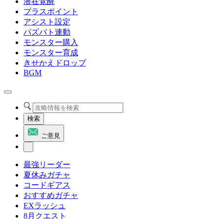
潜在覚醒
プラスポイント
アシスト設定
パズバト連動
モンスター購入
モンスター育成
きせかえドロップ
BGM
検索
ご意見
最強リーダー
夏休みガチャ
コードギアス
おすすめガチャ
EXラッシュ
8月クエスト