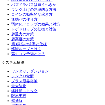
パズドラパスは買うべきか
ランク上げの効率的な方法
コインの効率的な稼ぎ方
無効パの作り方
弱体化ドロップの効果と対策
トゲドロップの仕様と対策
超重力の対策
超高度の対策
第3属性の倍率と仕様
軽減ループとは？
落ちコン予知とは？
システム解説
ワンタッチダンジョン
シンクロ覚醒
プラス限界突破
最大強化
経験値ストック
限界突破
超覚醒