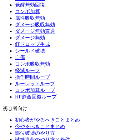
覚醒無効回復
コンボ加算
属性吸収無効
ダメージ吸収無効
ダメージ無効貫通
ダメージ無効
釘ドロップ生成
シールド破壊
自傷
コンボ吸収無効
軽減ループ
操作時間ループ
ルーレットループ
コンボ加算ループ
HP割合回復ループ
初心者向け
初心者がやるべきことまとめ
今やるべきことまとめ
部位破壊のやり方
試練進化のやり方と条件