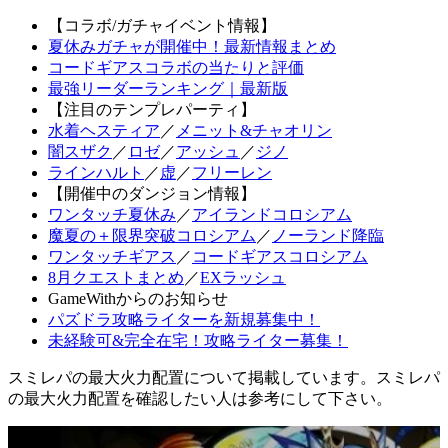
【コラボ/ガチャイベント情報】
夏休みガチャが開催中！最新情報まとめ
コードギアスコラボの当たりと評価
最強リーダーランキング｜最新版
【注目のテンプレパーティ】
水着ヘスティア
／
メニット&チャオリン
闇スザク
／
ロゼ
／
アッシュ
／
ジノ
ラインハルト
／
虚
／
フリーレン
【開催中のダンジョン情報】
ワンタッチ夏休み
／
アイランドコロシアム
魔夏の＋限界突破コロシアム
／
ノーランド降臨
ワンタッチギアス
／
コードギアスコロシアム
8月クエストまとめ
／
EXラッシュ
GameWithからのお知らせ
パズドラ攻略ライターを新規募集中！
未経験可&完全在宅！攻略ライター募集！
スミレパの最大火力配置について掲載しています。スミレパ
の最大火力配置を確認したい人は参考にして下さい。