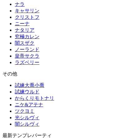
ナラ
キャサリン
クリストフ
ニーナ
ナタリア
究極カレン
闇スザク
ノーランド
皇帝サクラ
ラズベリー
その他
試練大喬小喬
試練ウルド
からくりモトナリ
ニケ&アテナ
ツクヨミ
光シルヴィ
闇シルヴィ
最新テンプレパーティ