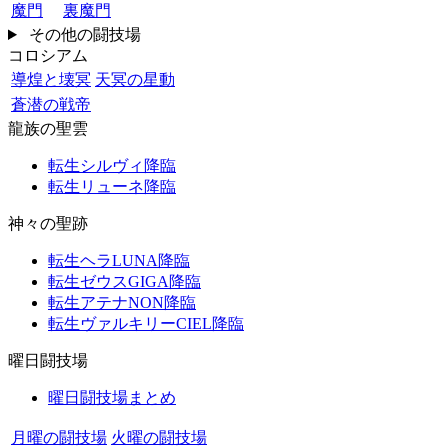
魔門
裏魔門
その他の闘技場
コロシアム
導煌と壊冥
天冥の星動
蒼潜の戦帝
龍族の聖雲
転生シルヴィ降臨
転生リューネ降臨
神々の聖跡
転生ヘラLUNA降臨
転生ゼウスGIGA降臨
転生アテナNON降臨
転生ヴァルキリーCIEL降臨
曜日闘技場
曜日闘技場まとめ
月曜の闘技場
火曜の闘技場