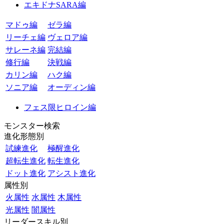
エキドナSARA編
マドゥ編
ゼラ編
リーチェ編
ヴェロア編
サレーネ編
完結編
修行編
決戦編
カリン編
ハク編
ソニア編
オーディン編
フェス限ヒロイン編
モンスター検索
進化形態別
試練進化
極醒進化
超転生進化
転生進化
ドット進化
アシスト進化
属性別
火属性
水属性
木属性
光属性
闇属性
リーダースキル別