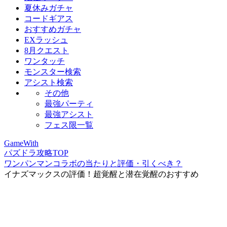
夏休みガチャ
コードギアス
おすすめガチャ
EXラッシュ
8月クエスト
ワンタッチ
モンスター検索
アシスト検索
その他
最強パーティ
最強アシスト
フェス限一覧
GameWith
パズドラ攻略TOP
ワンパンマンコラボの当たりと評価・引くべき？
イナズマックスの評価！超覚醒と潜在覚醒のおすすめ