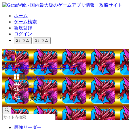
ホーム
ゲーム検索
新規登録
ログイン
2カラム
3カラム
パズドラ攻略｜パズル＆ドラゴンズ
他の攻略
コミュ
速報
掲示板
最強リーダー