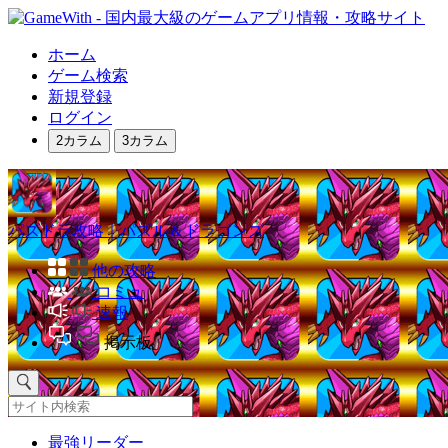
ホーム
ゲーム検索
新規登録
ログイン
2カラム
3カラム
パズドラ攻略｜パズル＆ドラゴンズ
他の攻略
コミュ
速報
掲示板
最強リーダー