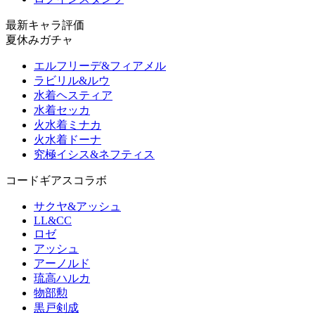
最新キャラ評価
夏休みガチャ
エルフリーデ&フィアメル
ラビリル&ルウ
水着ヘスティア
水着セッカ
火水着ミナカ
火水着ドーナ
究極イシス&ネフティス
コードギアスコラボ
サクヤ&アッシュ
LL&CC
ロゼ
アッシュ
アーノルド
琉高ハルカ
物部勲
黒戸剣成