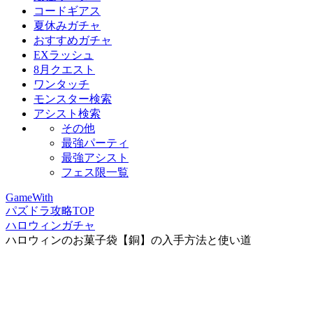
コードギアス
夏休みガチャ
おすすめガチャ
EXラッシュ
8月クエスト
ワンタッチ
モンスター検索
アシスト検索
その他
最強パーティ
最強アシスト
フェス限一覧
GameWith
パズドラ攻略TOP
ハロウィンガチャ
ハロウィンのお菓子袋【銅】の入手方法と使い道