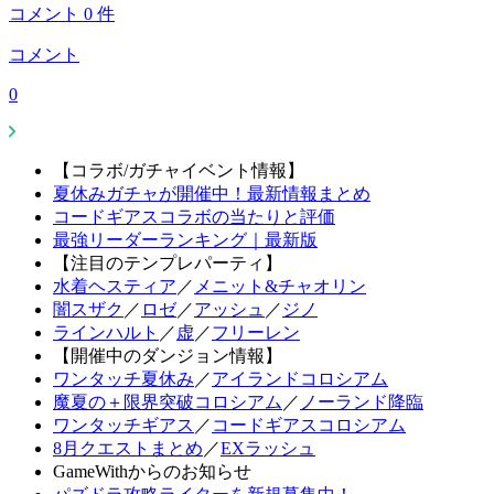
コメント
0
件
コメント
0
【コラボ/ガチャイベント情報】
夏休みガチャが開催中！最新情報まとめ
コードギアスコラボの当たりと評価
最強リーダーランキング｜最新版
【注目のテンプレパーティ】
水着ヘスティア
／
メニット&チャオリン
闇スザク
／
ロゼ
／
アッシュ
／
ジノ
ラインハルト
／
虚
／
フリーレン
【開催中のダンジョン情報】
ワンタッチ夏休み
／
アイランドコロシアム
魔夏の＋限界突破コロシアム
／
ノーランド降臨
ワンタッチギアス
／
コードギアスコロシアム
8月クエストまとめ
／
EXラッシュ
GameWithからのお知らせ