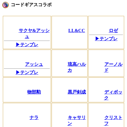
コードギアスコラボ
サクヤ&アッシ
LL&CC
ロゼ
ュ
▶テンプレ
▶テンプレ
アッシュ
琉高ハル
アーノル
カ
ド
▶テンプレ
物部勲
黒戸剣成
ディボッ
ク
ナラ
キャサリ
クリスト
ン
フ