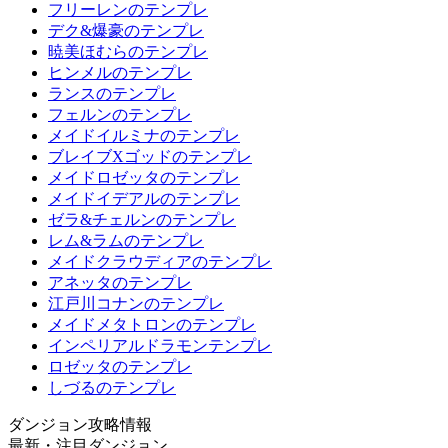
フリーレンのテンプレ
デク&爆豪のテンプレ
暁美ほむらのテンプレ
ヒンメルのテンプレ
ランスのテンプレ
フェルンのテンプレ
メイドイルミナのテンプレ
ブレイブXゴッドのテンプレ
メイドロゼッタのテンプレ
メイドイデアルのテンプレ
ゼラ&チェルンのテンプレ
レム&ラムのテンプレ
メイドクラウディアのテンプレ
アネッタのテンプレ
江戸川コナンのテンプレ
メイドメタトロンのテンプレ
インペリアルドラモンテンプレ
ロゼッタのテンプレ
しづるのテンプレ
ダンジョン攻略情報
最新・注目ダンジョン