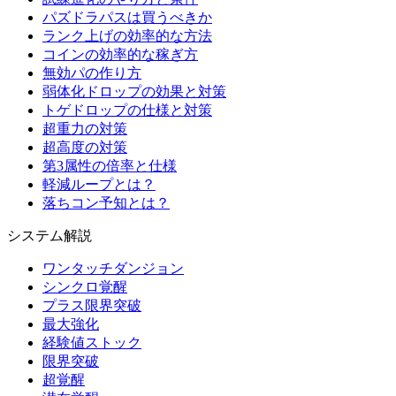
パズドラパスは買うべきか
ランク上げの効率的な方法
コインの効率的な稼ぎ方
無効パの作り方
弱体化ドロップの効果と対策
トゲドロップの仕様と対策
超重力の対策
超高度の対策
第3属性の倍率と仕様
軽減ループとは？
落ちコン予知とは？
システム解説
ワンタッチダンジョン
シンクロ覚醒
プラス限界突破
最大強化
経験値ストック
限界突破
超覚醒