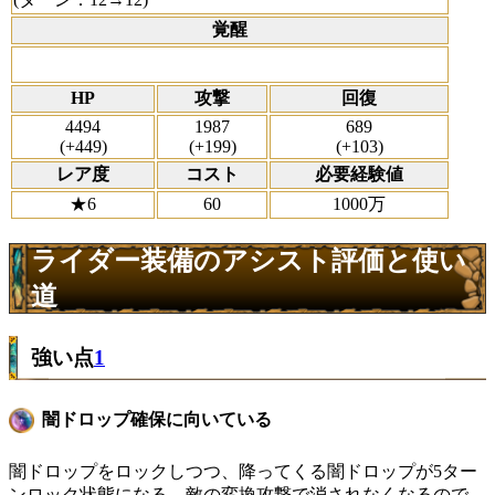
覚醒
HP
攻撃
回復
4494
1987
689
(+449)
(+199)
(+103)
レア度
コスト
必要経験値
★6
60
1000万
ライダー装備のアシスト評価と使い
道
強い点
1
闇ドロップ確保に向いている
闇ドロップをロックしつつ、降ってくる闇ドロップが5ター
ンロック状態になる。敵の変換攻撃で消されなくなるので、