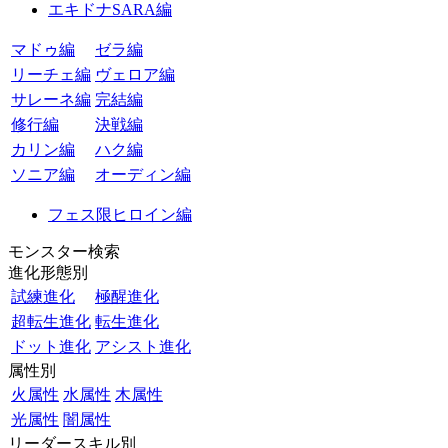
エキドナSARA編
マドゥ編
ゼラ編
リーチェ編
ヴェロア編
サレーネ編
完結編
修行編
決戦編
カリン編
ハク編
ソニア編
オーディン編
フェス限ヒロイン編
モンスター検索
進化形態別
試練進化
極醒進化
超転生進化
転生進化
ドット進化
アシスト進化
属性別
火属性
水属性
木属性
光属性
闇属性
リーダースキル別