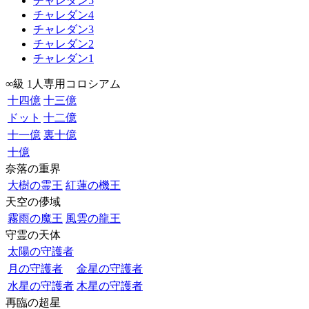
チャレダン5
チャレダン4
チャレダン3
チャレダン2
チャレダン1
∞級 1人専用コロシアム
十四億
十三億
ドット
十二億
十一億
裏十億
十億
奈落の重界
大樹の霊王
紅蓮の機王
天空の儚域
霧雨の魔王
風雲の龍王
守霊の天体
太陽の守護者
月の守護者
金星の守護者
水星の守護者
木星の守護者
再臨の超星