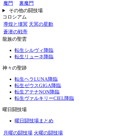
魔門
裏魔門
その他の闘技場
コロシアム
導煌と壊冥
天冥の星動
蒼潜の戦帝
龍族の聖雲
転生シルヴィ降臨
転生リューネ降臨
神々の聖跡
転生ヘラLUNA降臨
転生ゼウスGIGA降臨
転生アテナNON降臨
転生ヴァルキリーCIEL降臨
曜日闘技場
曜日闘技場まとめ
月曜の闘技場
火曜の闘技場