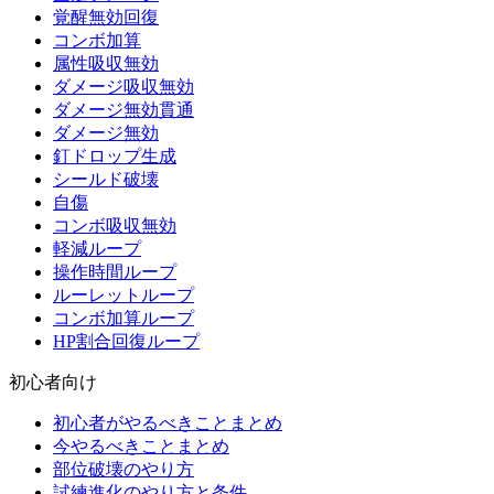
覚醒無効回復
コンボ加算
属性吸収無効
ダメージ吸収無効
ダメージ無効貫通
ダメージ無効
釘ドロップ生成
シールド破壊
自傷
コンボ吸収無効
軽減ループ
操作時間ループ
ルーレットループ
コンボ加算ループ
HP割合回復ループ
初心者向け
初心者がやるべきことまとめ
今やるべきことまとめ
部位破壊のやり方
試練進化のやり方と条件