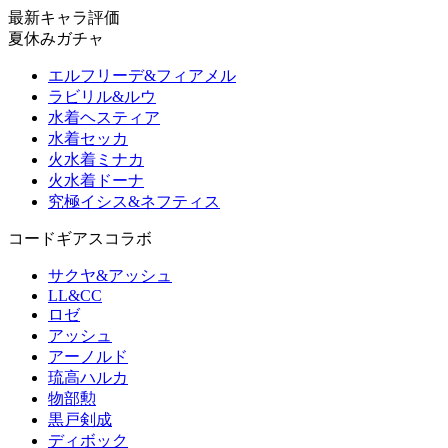
最新キャラ評価
夏休みガチャ
エルフリーデ&フィアメル
ラビリル&ルウ
水着ヘスティア
水着セッカ
火水着ミナカ
火水着ドーナ
究極イシス&ネフティス
コードギアスコラボ
サクヤ&アッシュ
LL&CC
ロゼ
アッシュ
アーノルド
琉高ハルカ
物部勲
黒戸剣成
ディボック