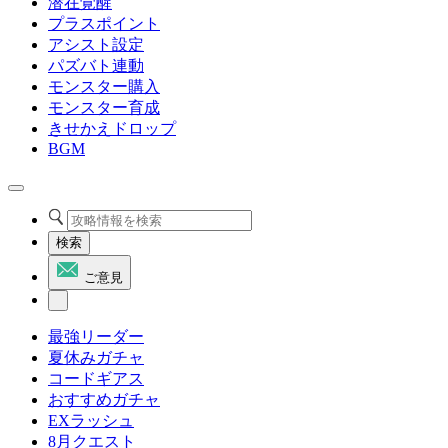
潜在覚醒
プラスポイント
アシスト設定
パズバト連動
モンスター購入
モンスター育成
きせかえドロップ
BGM
検索
ご意見
最強リーダー
夏休みガチャ
コードギアス
おすすめガチャ
EXラッシュ
8月クエスト