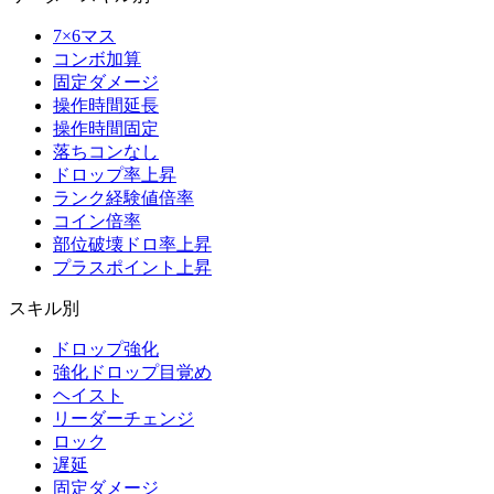
7×6マス
コンボ加算
固定ダメージ
操作時間延長
操作時間固定
落ちコンなし
ドロップ率上昇
ランク経験値倍率
コイン倍率
部位破壊ドロ率上昇
プラスポイント上昇
スキル別
ドロップ強化
強化ドロップ目覚め
ヘイスト
リーダーチェンジ
ロック
遅延
固定ダメージ