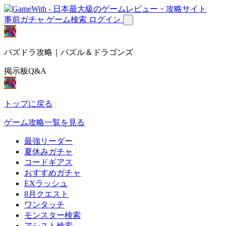
事前ガチャ
ゲーム検索
ログイン
パズドラ攻略｜パズル＆ドラゴンズ
掲示板Q&A
トップに戻る
ゲーム攻略一覧を見る
最強リーダー
夏休みガチャ
コードギアス
おすすめガチャ
EXラッシュ
8月クエスト
ワンタッチ
モンスター検索
アシスト検索