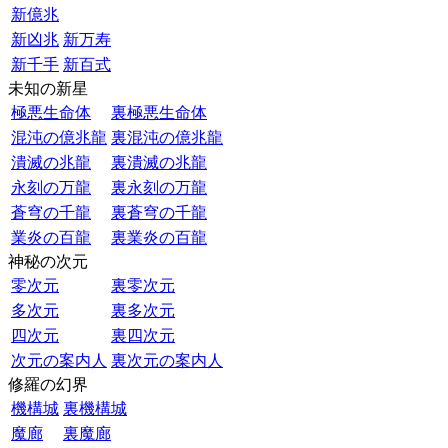
新億兆
新凶兆
新万寿
新千手
新百式
未知の新星
極悪生命体
裏極悪生命体
混沌の億兆龍
裏混沌の億兆龍
潰滅の兆龍
裏潰滅の兆龍
永刻の万龍
裏永刻の万龍
蒼穹の千龍
裏蒼穹の千龍
業炎の百龍
裏業炎の百龍
神秘の次元
零次元
裏零次元
多次元
裏多次元
四次元
裏四次元
次元の案内人
裏次元の案内人
修羅の幻界
機構城
裏機構城
魔廊
裏魔廊