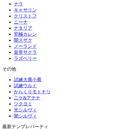
ナラ
キャサリン
クリストフ
ニーナ
ナタリア
究極カレン
闇スザク
ノーランド
皇帝サクラ
ラズベリー
その他
試練大喬小喬
試練ウルド
からくりモトナリ
ニケ&アテナ
ツクヨミ
光シルヴィ
闇シルヴィ
最新テンプレパーティ