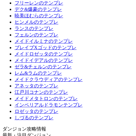
フリーレンのテンプレ
デク&爆豪のテンプレ
暁美ほむらのテンプレ
ヒンメルのテンプレ
ランスのテンプレ
フェルンのテンプレ
メイドイルミナのテンプレ
ブレイブXゴッドのテンプレ
メイドロゼッタのテンプレ
メイドイデアルのテンプレ
ゼラ&チェルンのテンプレ
レム&ラムのテンプレ
メイドクラウディアのテンプレ
アネッタのテンプレ
江戸川コナンのテンプレ
メイドメタトロンのテンプレ
インペリアルドラモンテンプレ
ロゼッタのテンプレ
しづるのテンプレ
ダンジョン攻略情報
最新・注目ダンジョン