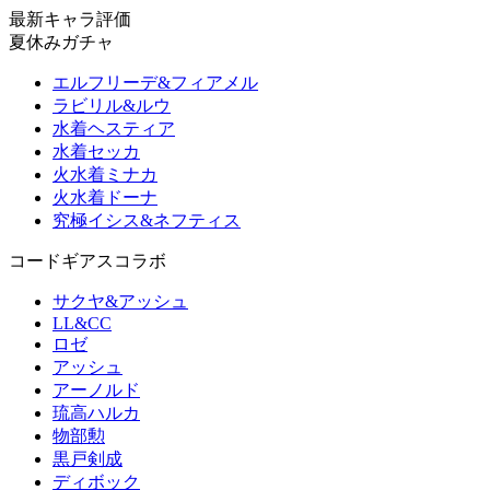
最新キャラ評価
夏休みガチャ
エルフリーデ&フィアメル
ラビリル&ルウ
水着ヘスティア
水着セッカ
火水着ミナカ
火水着ドーナ
究極イシス&ネフティス
コードギアスコラボ
サクヤ&アッシュ
LL&CC
ロゼ
アッシュ
アーノルド
琉高ハルカ
物部勲
黒戸剣成
ディボック