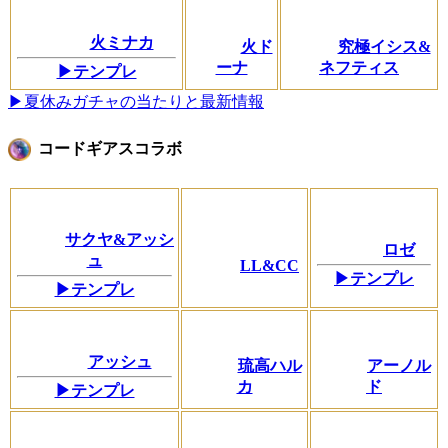
火ミナカ
火ド
究極イシス&
ーナ
ネフティス
▶テンプレ
▶夏休みガチャの当たりと最新情報
コードギアスコラボ
サクヤ&アッシ
ロゼ
ュ
LL&CC
▶テンプレ
▶テンプレ
アッシュ
琉高ハル
アーノル
カ
ド
▶テンプレ