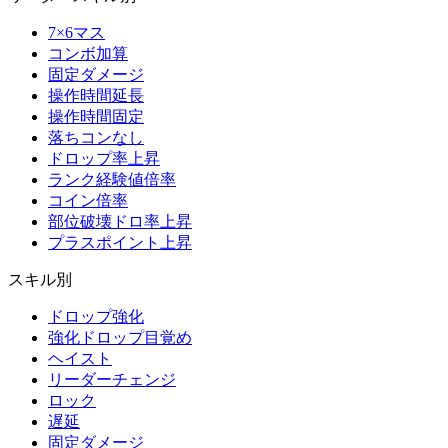
7×6マス
コンボ加算
固定ダメージ
操作時間延長
操作時間固定
落ちコンなし
ドロップ率上昇
ランク経験値倍率
コイン倍率
部位破壊ドロ率上昇
プラスポイント上昇
スキル別
ドロップ強化
強化ドロップ目覚め
ヘイスト
リーダーチェンジ
ロック
遅延
固定ダメージ