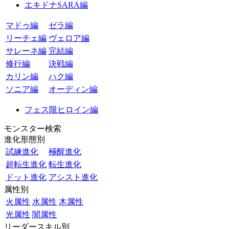
エキドナSARA編
マドゥ編
ゼラ編
リーチェ編
ヴェロア編
サレーネ編
完結編
修行編
決戦編
カリン編
ハク編
ソニア編
オーディン編
フェス限ヒロイン編
モンスター検索
進化形態別
試練進化
極醒進化
超転生進化
転生進化
ドット進化
アシスト進化
属性別
火属性
水属性
木属性
光属性
闇属性
リーダースキル別