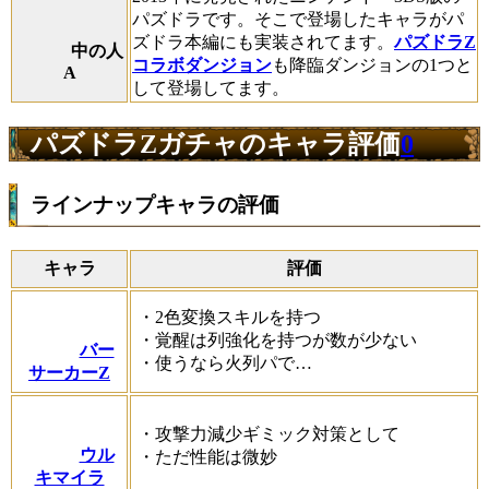
パズドラです。そこで登場したキャラがパ
ズドラ本編にも実装されてます。
パズドラZ
中の人
コラボダンジョン
も降臨ダンジョンの1つと
A
して登場してます。
パズドラZガチャのキャラ評価
0
ラインナップキャラの評価
キャラ
評価
・2色変換スキルを持つ
・覚醒は列強化を持つが数が少ない
バー
・使うなら火列パで…
サーカーZ
・攻撃力減少ギミック対策として
ウル
・ただ性能は微妙
キマイラ