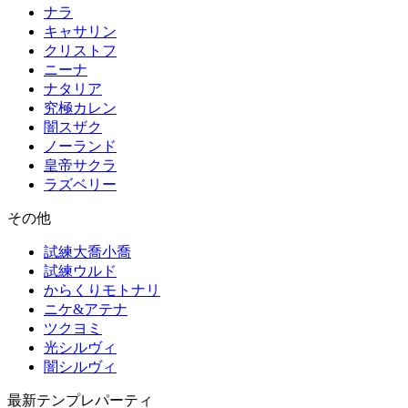
ナラ
キャサリン
クリストフ
ニーナ
ナタリア
究極カレン
闇スザク
ノーランド
皇帝サクラ
ラズベリー
その他
試練大喬小喬
試練ウルド
からくりモトナリ
ニケ&アテナ
ツクヨミ
光シルヴィ
闇シルヴィ
最新テンプレパーティ