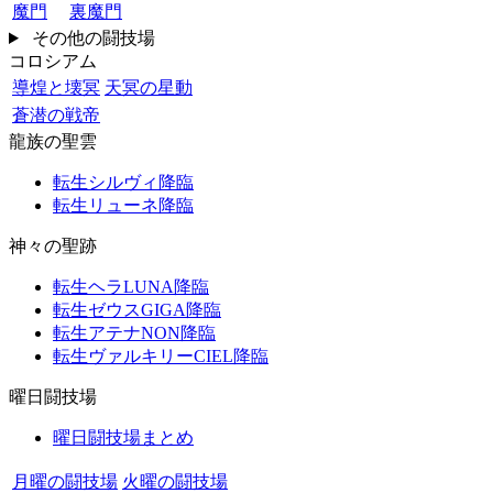
魔門
裏魔門
その他の闘技場
コロシアム
導煌と壊冥
天冥の星動
蒼潜の戦帝
龍族の聖雲
転生シルヴィ降臨
転生リューネ降臨
神々の聖跡
転生ヘラLUNA降臨
転生ゼウスGIGA降臨
転生アテナNON降臨
転生ヴァルキリーCIEL降臨
曜日闘技場
曜日闘技場まとめ
月曜の闘技場
火曜の闘技場