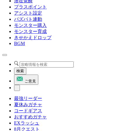
潜在覚醒
プラスポイント
アシスト設定
パズバト連動
モンスター購入
モンスター育成
きせかえドロップ
BGM
検索
ご意見
最強リーダー
夏休みガチャ
コードギアス
おすすめガチャ
EXラッシュ
8月クエスト