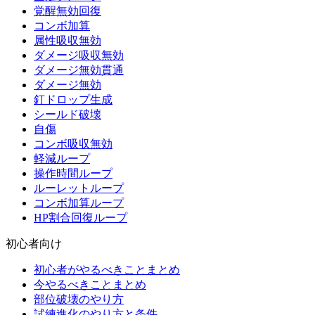
覚醒無効回復
コンボ加算
属性吸収無効
ダメージ吸収無効
ダメージ無効貫通
ダメージ無効
釘ドロップ生成
シールド破壊
自傷
コンボ吸収無効
軽減ループ
操作時間ループ
ルーレットループ
コンボ加算ループ
HP割合回復ループ
初心者向け
初心者がやるべきことまとめ
今やるべきことまとめ
部位破壊のやり方
試練進化のやり方と条件