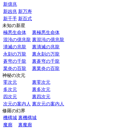
新億兆
新凶兆
新万寿
新千手
新百式
未知の新星
極悪生命体
裏極悪生命体
混沌の億兆龍
裏混沌の億兆龍
潰滅の兆龍
裏潰滅の兆龍
永刻の万龍
裏永刻の万龍
蒼穹の千龍
裏蒼穹の千龍
業炎の百龍
裏業炎の百龍
神秘の次元
零次元
裏零次元
多次元
裏多次元
四次元
裏四次元
次元の案内人
裏次元の案内人
修羅の幻界
機構城
裏機構城
魔廊
裏魔廊