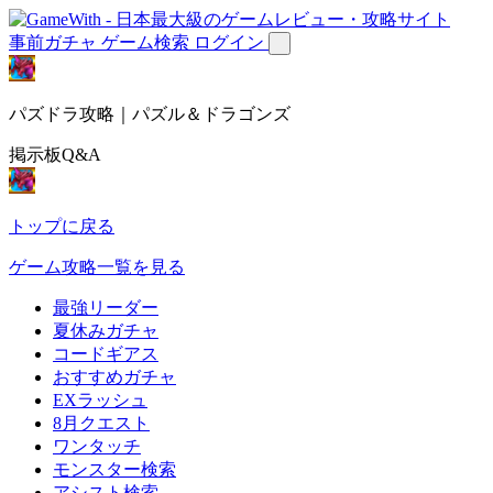
事前ガチャ
ゲーム検索
ログイン
パズドラ攻略｜パズル＆ドラゴンズ
掲示板Q&A
トップに戻る
ゲーム攻略一覧を見る
最強リーダー
夏休みガチャ
コードギアス
おすすめガチャ
EXラッシュ
8月クエスト
ワンタッチ
モンスター検索
アシスト検索