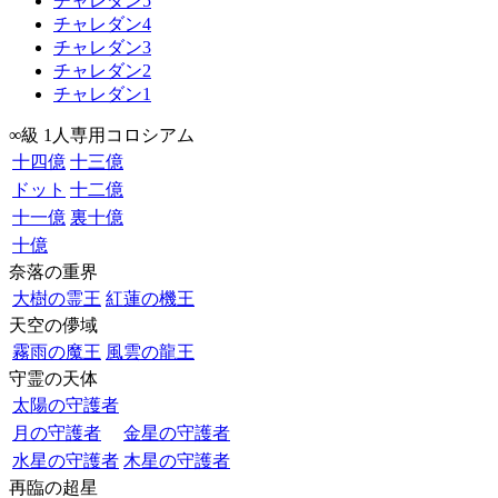
チャレダン5
チャレダン4
チャレダン3
チャレダン2
チャレダン1
∞級 1人専用コロシアム
十四億
十三億
ドット
十二億
十一億
裏十億
十億
奈落の重界
大樹の霊王
紅蓮の機王
天空の儚域
霧雨の魔王
風雲の龍王
守霊の天体
太陽の守護者
月の守護者
金星の守護者
水星の守護者
木星の守護者
再臨の超星