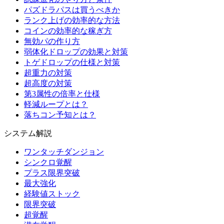
パズドラパスは買うべきか
ランク上げの効率的な方法
コインの効率的な稼ぎ方
無効パの作り方
弱体化ドロップの効果と対策
トゲドロップの仕様と対策
超重力の対策
超高度の対策
第3属性の倍率と仕様
軽減ループとは？
落ちコン予知とは？
システム解説
ワンタッチダンジョン
シンクロ覚醒
プラス限界突破
最大強化
経験値ストック
限界突破
超覚醒