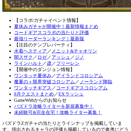
【コラボ/ガチャイベント情報】
夏休みガチャが開催中！最新情報まとめ
コードギアスコラボの当たりと評価
最強リーダーランキング｜最新版
【注目のテンプレパーティ】
水着ヘスティア
／
メニット&チャオリン
闇スザク
／
ロゼ
／
アッシュ
／
ジノ
ラインハルト
／
虚
／
フリーレン
【開催中のダンジョン情報】
ワンタッチ夏休み
／
アイランドコロシアム
魔夏の＋限界突破コロシアム
／
ノーランド降臨
ワンタッチギアス
／
コードギアスコロシアム
8月クエストまとめ
／
EXラッシュ
GameWithからのお知らせ
パズドラ攻略ライターを新規募集中！
未経験可&完全在宅！攻略ライター募集！
パズドラZガチャの当たりとラインナップを掲載していま
す。排出されるキャラの評価も掲載しているので参考にどう