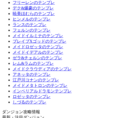
フリーレンのテンプレ
デク&爆豪のテンプレ
暁美ほむらのテンプレ
ヒンメルのテンプレ
ランスのテンプレ
フェルンのテンプレ
メイドイルミナのテンプレ
ブレイブXゴッドのテンプレ
メイドロゼッタのテンプレ
メイドイデアルのテンプレ
ゼラ&チェルンのテンプレ
レム&ラムのテンプレ
メイドクラウディアのテンプレ
アネッタのテンプレ
江戸川コナンのテンプレ
メイドメタトロンのテンプレ
インペリアルドラモンテンプレ
ロゼッタのテンプレ
しづるのテンプレ
ダンジョン攻略情報
最新・注目ダンジョン