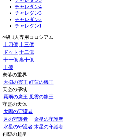
チャレダン5
チャレダン4
チャレダン3
チャレダン2
チャレダン1
∞級 1人専用コロシアム
十四億
十三億
ドット
十二億
十一億
裏十億
十億
奈落の重界
大樹の霊王
紅蓮の機王
天空の儚域
霧雨の魔王
風雲の龍王
守霊の天体
太陽の守護者
月の守護者
金星の守護者
水星の守護者
木星の守護者
再臨の超星