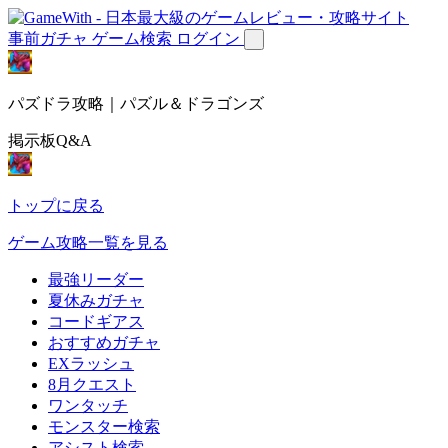
事前ガチャ
ゲーム検索
ログイン
パズドラ攻略｜パズル＆ドラゴンズ
掲示板Q&A
トップに戻る
ゲーム攻略一覧を見る
最強リーダー
夏休みガチャ
コードギアス
おすすめガチャ
EXラッシュ
8月クエスト
ワンタッチ
モンスター検索
アシスト検索