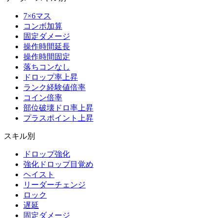
7×6マス
コンボ加算
固定ダメージ
操作時間延長
操作時間固定
落ちコンなし
ドロップ率上昇
ランク経験値倍率
コイン倍率
部位破壊ドロ率上昇
プラスポイント上昇
スキル別
ドロップ強化
強化ドロップ目覚め
ヘイスト
リーダーチェンジ
ロック
遅延
固定ダメージ