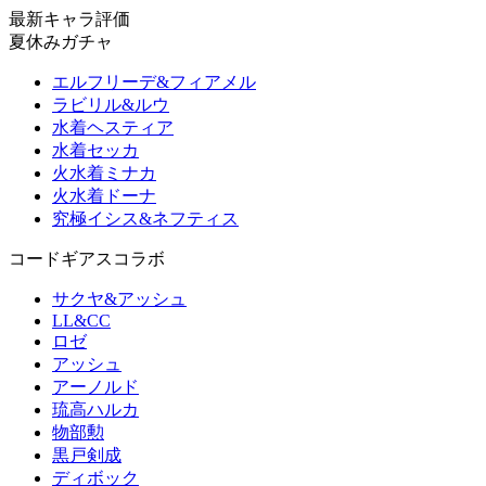
最新キャラ評価
夏休みガチャ
エルフリーデ&フィアメル
ラビリル&ルウ
水着ヘスティア
水着セッカ
火水着ミナカ
火水着ドーナ
究極イシス&ネフティス
コードギアスコラボ
サクヤ&アッシュ
LL&CC
ロゼ
アッシュ
アーノルド
琉高ハルカ
物部勲
黒戸剣成
ディボック