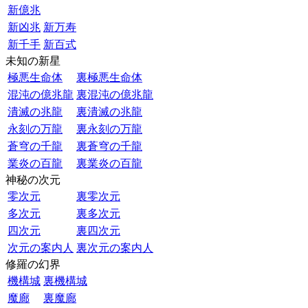
新億兆
新凶兆
新万寿
新千手
新百式
未知の新星
極悪生命体
裏極悪生命体
混沌の億兆龍
裏混沌の億兆龍
潰滅の兆龍
裏潰滅の兆龍
永刻の万龍
裏永刻の万龍
蒼穹の千龍
裏蒼穹の千龍
業炎の百龍
裏業炎の百龍
神秘の次元
零次元
裏零次元
多次元
裏多次元
四次元
裏四次元
次元の案内人
裏次元の案内人
修羅の幻界
機構城
裏機構城
魔廊
裏魔廊