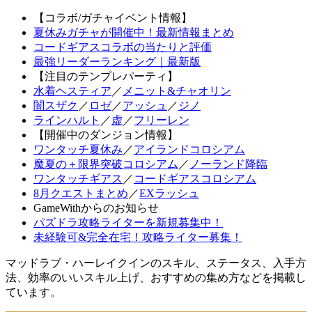
【コラボ/ガチャイベント情報】
夏休みガチャが開催中！最新情報まとめ
コードギアスコラボの当たりと評価
最強リーダーランキング｜最新版
【注目のテンプレパーティ】
水着ヘスティア
／
メニット&チャオリン
闇スザク
／
ロゼ
／
アッシュ
／
ジノ
ラインハルト
／
虚
／
フリーレン
【開催中のダンジョン情報】
ワンタッチ夏休み
／
アイランドコロシアム
魔夏の＋限界突破コロシアム
／
ノーランド降臨
ワンタッチギアス
／
コードギアスコロシアム
8月クエストまとめ
／
EXラッシュ
GameWithからのお知らせ
パズドラ攻略ライターを新規募集中！
未経験可&完全在宅！攻略ライター募集！
マッドラブ・ハーレイクインのスキル、ステータス、入手方
法、効率のいいスキル上げ、おすすめの集め方などを掲載し
ています。