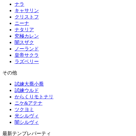
ナラ
キャサリン
クリストフ
ニーナ
ナタリア
究極カレン
闇スザク
ノーランド
皇帝サクラ
ラズベリー
その他
試練大喬小喬
試練ウルド
からくりモトナリ
ニケ&アテナ
ツクヨミ
光シルヴィ
闇シルヴィ
最新テンプレパーティ