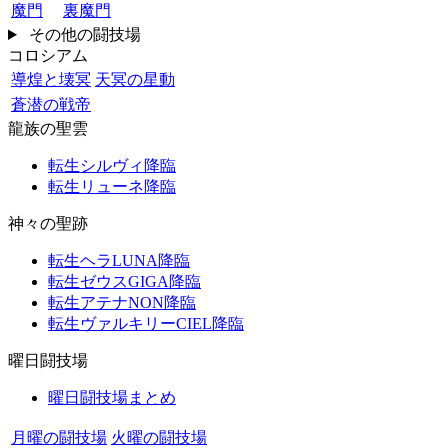
魔門
裏魔門
その他の闘技場
コロシアム
導煌と壊冥
天冥の星動
蒼潜の戦帝
龍族の聖雲
転生シルヴィ降臨
転生リューネ降臨
神々の聖跡
転生ヘラLUNA降臨
転生ゼウスGIGA降臨
転生アテナNON降臨
転生ヴァルキリーCIEL降臨
曜日闘技場
曜日闘技場まとめ
月曜の闘技場
火曜の闘技場