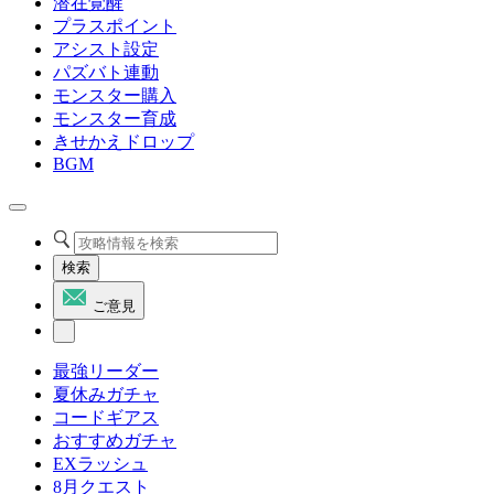
潜在覚醒
プラスポイント
アシスト設定
パズバト連動
モンスター購入
モンスター育成
きせかえドロップ
BGM
検索
ご意見
最強リーダー
夏休みガチャ
コードギアス
おすすめガチャ
EXラッシュ
8月クエスト