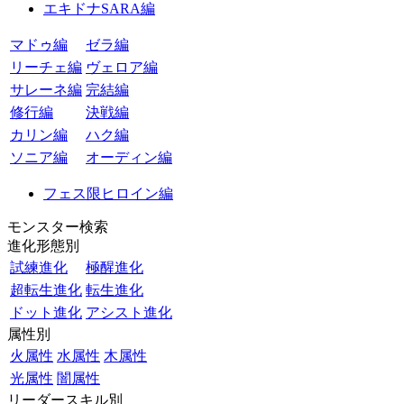
エキドナSARA編
マドゥ編
ゼラ編
リーチェ編
ヴェロア編
サレーネ編
完結編
修行編
決戦編
カリン編
ハク編
ソニア編
オーディン編
フェス限ヒロイン編
モンスター検索
進化形態別
試練進化
極醒進化
超転生進化
転生進化
ドット進化
アシスト進化
属性別
火属性
水属性
木属性
光属性
闇属性
リーダースキル別