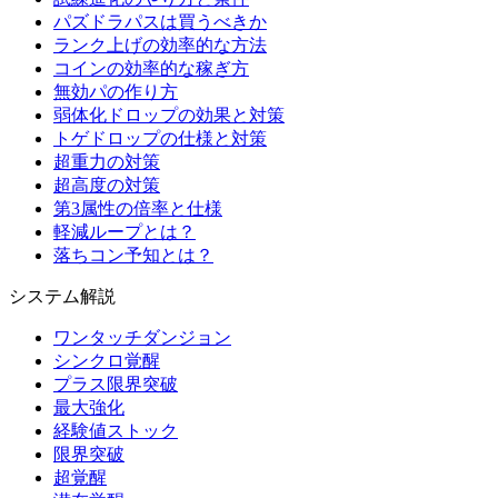
パズドラパスは買うべきか
ランク上げの効率的な方法
コインの効率的な稼ぎ方
無効パの作り方
弱体化ドロップの効果と対策
トゲドロップの仕様と対策
超重力の対策
超高度の対策
第3属性の倍率と仕様
軽減ループとは？
落ちコン予知とは？
システム解説
ワンタッチダンジョン
シンクロ覚醒
プラス限界突破
最大強化
経験値ストック
限界突破
超覚醒