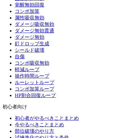
覚醒無効回復
コンボ加算
属性吸収無効
ダメージ吸収無効
ダメージ無効貫通
ダメージ無効
釘ドロップ生成
シールド破壊
自傷
コンボ吸収無効
軽減ループ
操作時間ループ
ルーレットループ
コンボ加算ループ
HP割合回復ループ
初心者向け
初心者がやるべきことまとめ
今やるべきことまとめ
部位破壊のやり方
試練進化のやり方と条件