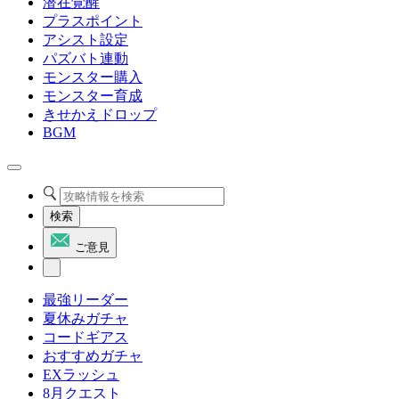
潜在覚醒
プラスポイント
アシスト設定
パズバト連動
モンスター購入
モンスター育成
きせかえドロップ
BGM
検索
ご意見
最強リーダー
夏休みガチャ
コードギアス
おすすめガチャ
EXラッシュ
8月クエスト