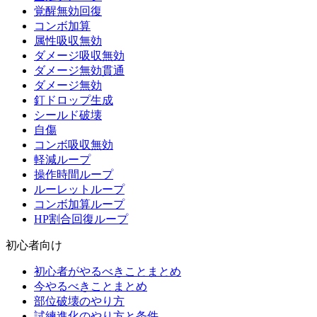
覚醒無効回復
コンボ加算
属性吸収無効
ダメージ吸収無効
ダメージ無効貫通
ダメージ無効
釘ドロップ生成
シールド破壊
自傷
コンボ吸収無効
軽減ループ
操作時間ループ
ルーレットループ
コンボ加算ループ
HP割合回復ループ
初心者向け
初心者がやるべきことまとめ
今やるべきことまとめ
部位破壊のやり方
試練進化のやり方と条件