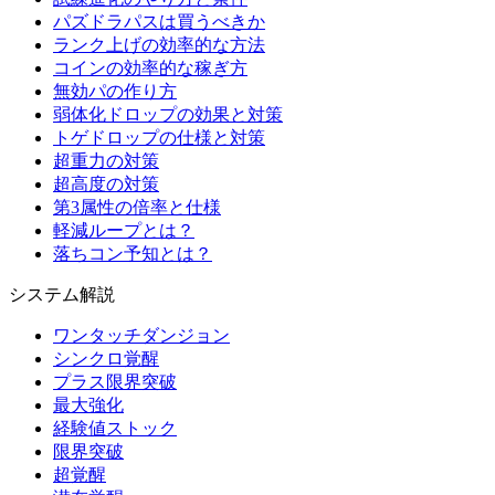
パズドラパスは買うべきか
ランク上げの効率的な方法
コインの効率的な稼ぎ方
無効パの作り方
弱体化ドロップの効果と対策
トゲドロップの仕様と対策
超重力の対策
超高度の対策
第3属性の倍率と仕様
軽減ループとは？
落ちコン予知とは？
システム解説
ワンタッチダンジョン
シンクロ覚醒
プラス限界突破
最大強化
経験値ストック
限界突破
超覚醒