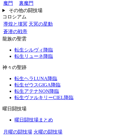
魔門
裏魔門
その他の闘技場
コロシアム
導煌と壊冥
天冥の星動
蒼潜の戦帝
龍族の聖雲
転生シルヴィ降臨
転生リューネ降臨
神々の聖跡
転生ヘラLUNA降臨
転生ゼウスGIGA降臨
転生アテナNON降臨
転生ヴァルキリーCIEL降臨
曜日闘技場
曜日闘技場まとめ
月曜の闘技場
火曜の闘技場