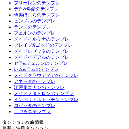
フリーレンのテンプレ
デク&爆豪のテンプレ
暁美ほむらのテンプレ
ヒンメルのテンプレ
ランスのテンプレ
フェルンのテンプレ
メイドイルミナのテンプレ
ブレイブXゴッドのテンプレ
メイドロゼッタのテンプレ
メイドイデアルのテンプレ
ゼラ&チェルンのテンプレ
レム&ラムのテンプレ
メイドクラウディアのテンプレ
アネッタのテンプレ
江戸川コナンのテンプレ
メイドメタトロンのテンプレ
インペリアルドラモンテンプレ
ロゼッタのテンプレ
しづるのテンプレ
ダンジョン攻略情報
最新・注目ダンジョン