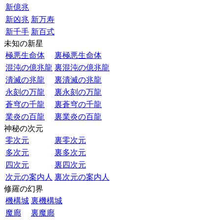
新億兆
新凶兆
新万寿
新千手
新百式
未知の新星
極悪生命体
裏極悪生命体
混沌の億兆龍
裏混沌の億兆龍
潰滅の兆龍
裏潰滅の兆龍
永刻の万龍
裏永刻の万龍
蒼穹の千龍
裏蒼穹の千龍
業炎の百龍
裏業炎の百龍
神秘の次元
零次元
裏零次元
多次元
裏多次元
四次元
裏四次元
次元の案内人
裏次元の案内人
修羅の幻界
機構城
裏機構城
魔廊
裏魔廊