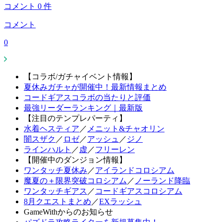
コメント
0
件
コメント
0
【コラボ/ガチャイベント情報】
夏休みガチャが開催中！最新情報まとめ
コードギアスコラボの当たりと評価
最強リーダーランキング｜最新版
【注目のテンプレパーティ】
水着ヘスティア
／
メニット&チャオリン
闇スザク
／
ロゼ
／
アッシュ
／
ジノ
ラインハルト
／
虚
／
フリーレン
【開催中のダンジョン情報】
ワンタッチ夏休み
／
アイランドコロシアム
魔夏の＋限界突破コロシアム
／
ノーランド降臨
ワンタッチギアス
／
コードギアスコロシアム
8月クエストまとめ
／
EXラッシュ
GameWithからのお知らせ