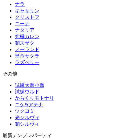
ナラ
キャサリン
クリストフ
ニーナ
ナタリア
究極カレン
闇スザク
ノーランド
皇帝サクラ
ラズベリー
その他
試練大喬小喬
試練ウルド
からくりモトナリ
ニケ&アテナ
ツクヨミ
光シルヴィ
闇シルヴィ
最新テンプレパーティ