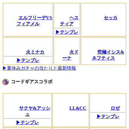
エルフリーデVS
ヘス
セッカ
フィアメル
ティア
▶テンプレ
火ミナカ
火ド
究極イシス&
ーナ
ネフティス
▶テンプレ
▶夏休みガチャの当たりと最新情報
コードギアスコラボ
サクヤ&アッシ
LL&CC
ロゼ
ュ
▶テンプレ
▶テンプレ