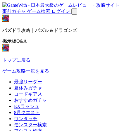
事前ガチャ
ゲーム検索
ログイン
パズドラ攻略｜パズル＆ドラゴンズ
掲示板Q&A
トップに戻る
ゲーム攻略一覧を見る
最強リーダー
夏休みガチャ
コードギアス
おすすめガチャ
EXラッシュ
8月クエスト
ワンタッチ
モンスター検索
アシスト検索