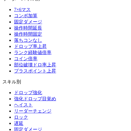
7×6マス
コンボ加算
固定ダメージ
操作時間延長
操作時間固定
落ちコンなし
ドロップ率上昇
ランク経験値倍率
コイン倍率
部位破壊ドロ率上昇
プラスポイント上昇
スキル別
ドロップ強化
強化ドロップ目覚め
ヘイスト
リーダーチェンジ
ロック
遅延
固定ダメージ