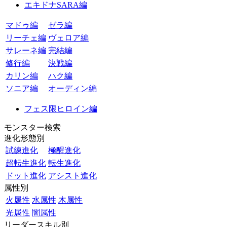
エキドナSARA編
マドゥ編
ゼラ編
リーチェ編
ヴェロア編
サレーネ編
完結編
修行編
決戦編
カリン編
ハク編
ソニア編
オーディン編
フェス限ヒロイン編
モンスター検索
進化形態別
試練進化
極醒進化
超転生進化
転生進化
ドット進化
アシスト進化
属性別
火属性
水属性
木属性
光属性
闇属性
リーダースキル別