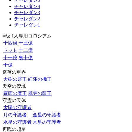
チャレダン5
チャレダン4
チャレダン3
チャレダン2
チャレダン1
∞級 1人専用コロシアム
十四億
十三億
ドット
十二億
十一億
裏十億
十億
奈落の重界
大樹の霊王
紅蓮の機王
天空の儚域
霧雨の魔王
風雲の龍王
守霊の天体
太陽の守護者
月の守護者
金星の守護者
水星の守護者
木星の守護者
再臨の超星