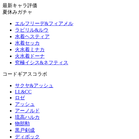
最新キャラ評価
夏休みガチャ
エルフリーデ&フィアメル
ラビリル&ルウ
水着ヘスティア
水着セッカ
火水着ミナカ
火水着ドーナ
究極イシス&ネフティス
コードギアスコラボ
サクヤ&アッシュ
LL&CC
ロゼ
アッシュ
アーノルド
琉高ハルカ
物部勲
黒戸剣成
ディボック