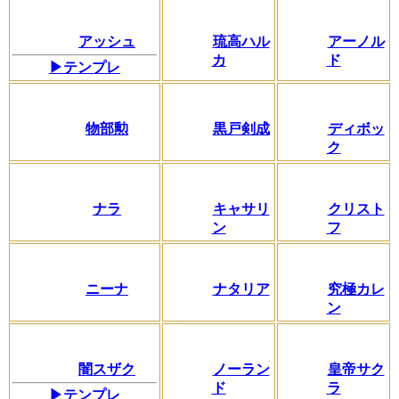
アッシュ
琉高ハル
アーノル
カ
ド
▶テンプレ
物部勲
黒戸剣成
ディボッ
ク
ナラ
キャサリ
クリスト
ン
フ
ニーナ
ナタリア
究極カレ
ン
闇スザク
ノーラン
皇帝サク
ド
ラ
▶テンプレ