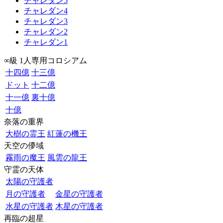
チャレダン5
チャレダン4
チャレダン3
チャレダン2
チャレダン1
∞級 1人専用コロシアム
十四億
十三億
ドット
十二億
十一億
裏十億
十億
奈落の重界
大樹の霊王
紅蓮の機王
天空の儚域
霧雨の魔王
風雲の龍王
守霊の天体
太陽の守護者
月の守護者
金星の守護者
水星の守護者
木星の守護者
再臨の超星