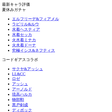
最新キャラ評価
夏休みガチャ
エルフリーデ&フィアメル
ラビリル&ルウ
水着ヘスティア
水着セッカ
火水着ミナカ
火水着ドーナ
究極イシス&ネフティス
コードギアスコラボ
サクヤ&アッシュ
LL&CC
ロゼ
アッシュ
アーノルド
琉高ハルカ
物部勲
黒戸剣成
ディボック