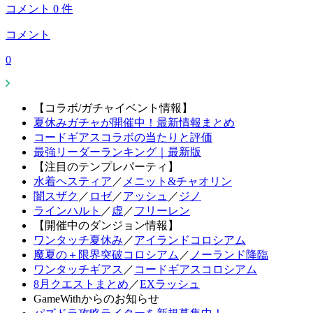
コメント
0
件
コメント
0
【コラボ/ガチャイベント情報】
夏休みガチャが開催中！最新情報まとめ
コードギアスコラボの当たりと評価
最強リーダーランキング｜最新版
【注目のテンプレパーティ】
水着ヘスティア
／
メニット&チャオリン
闇スザク
／
ロゼ
／
アッシュ
／
ジノ
ラインハルト
／
虚
／
フリーレン
【開催中のダンジョン情報】
ワンタッチ夏休み
／
アイランドコロシアム
魔夏の＋限界突破コロシアム
／
ノーランド降臨
ワンタッチギアス
／
コードギアスコロシアム
8月クエストまとめ
／
EXラッシュ
GameWithからのお知らせ