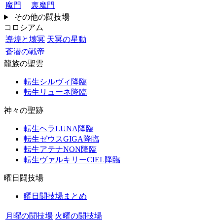
魔門
裏魔門
その他の闘技場
コロシアム
導煌と壊冥
天冥の星動
蒼潜の戦帝
龍族の聖雲
転生シルヴィ降臨
転生リューネ降臨
神々の聖跡
転生ヘラLUNA降臨
転生ゼウスGIGA降臨
転生アテナNON降臨
転生ヴァルキリーCIEL降臨
曜日闘技場
曜日闘技場まとめ
月曜の闘技場
火曜の闘技場