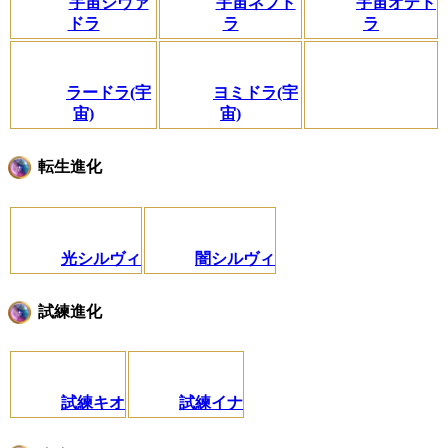
宇宙シヴァ
宇宙ネプド
宇宙オデド
ドラ
ラ
ラ
ラードラ(宇
ヨミドラ(宇
宙)
宙)
転生進化
光シルヴィ
闇シルヴィ
試練進化
試練キオ
試練イナ