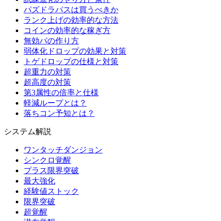
パズドラパスは買うべきか
ランク上げの効率的な方法
コインの効率的な稼ぎ方
無効パの作り方
弱体化ドロップの効果と対策
トゲドロップの仕様と対策
超重力の対策
超高度の対策
第3属性の倍率と仕様
軽減ループとは？
落ちコン予知とは？
システム解説
ワンタッチダンジョン
シンクロ覚醒
プラス限界突破
最大強化
経験値ストック
限界突破
超覚醒