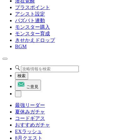
潜在覚醒
プラスポイント
アシスト設定
パズバト連動
モンスター購入
モンスター育成
きせかえドロップ
BGM
検索
ご意見
最強リーダー
夏休みガチャ
コードギアス
おすすめガチャ
EXラッシュ
8月クエスト