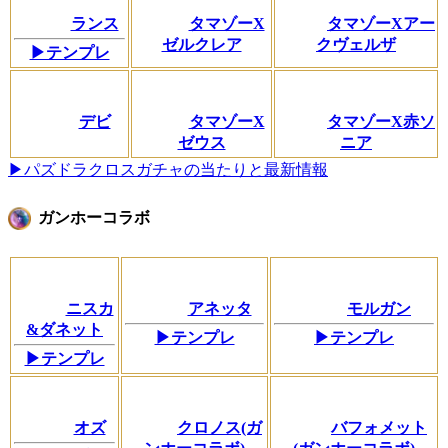
ランス
タマゾーX
タマゾーXアー
ゼルクレア
クヴェルザ
▶テンプレ
デビ
タマゾーX
タマゾーX赤ソ
ゼウス
ニア
▶パズドラクロスガチャの当たりと最新情報
ガンホーコラボ
ニスカ
アネッタ
モルガン
&ダネット
▶テンプレ
▶テンプレ
▶テンプレ
オズ
クロノス(ガ
バフォメット