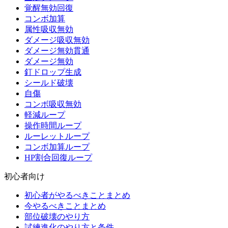
覚醒無効回復
コンボ加算
属性吸収無効
ダメージ吸収無効
ダメージ無効貫通
ダメージ無効
釘ドロップ生成
シールド破壊
自傷
コンボ吸収無効
軽減ループ
操作時間ループ
ルーレットループ
コンボ加算ループ
HP割合回復ループ
初心者向け
初心者がやるべきことまとめ
今やるべきことまとめ
部位破壊のやり方
試練進化のやり方と条件