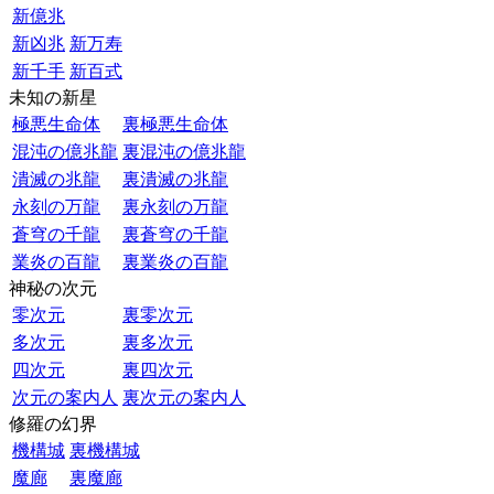
新億兆
新凶兆
新万寿
新千手
新百式
未知の新星
極悪生命体
裏極悪生命体
混沌の億兆龍
裏混沌の億兆龍
潰滅の兆龍
裏潰滅の兆龍
永刻の万龍
裏永刻の万龍
蒼穹の千龍
裏蒼穹の千龍
業炎の百龍
裏業炎の百龍
神秘の次元
零次元
裏零次元
多次元
裏多次元
四次元
裏四次元
次元の案内人
裏次元の案内人
修羅の幻界
機構城
裏機構城
魔廊
裏魔廊