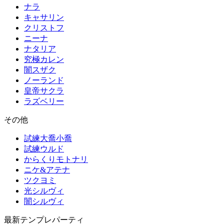
ナラ
キャサリン
クリストフ
ニーナ
ナタリア
究極カレン
闇スザク
ノーランド
皇帝サクラ
ラズベリー
その他
試練大喬小喬
試練ウルド
からくりモトナリ
ニケ&アテナ
ツクヨミ
光シルヴィ
闇シルヴィ
最新テンプレパーティ