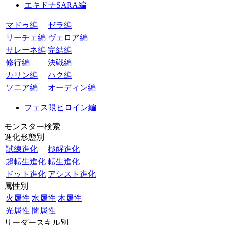
エキドナSARA編
マドゥ編
ゼラ編
リーチェ編
ヴェロア編
サレーネ編
完結編
修行編
決戦編
カリン編
ハク編
ソニア編
オーディン編
フェス限ヒロイン編
モンスター検索
進化形態別
試練進化
極醒進化
超転生進化
転生進化
ドット進化
アシスト進化
属性別
火属性
水属性
木属性
光属性
闇属性
リーダースキル別