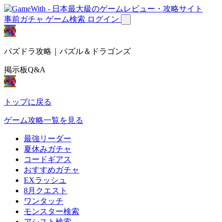
事前ガチャ
ゲーム検索
ログイン
パズドラ攻略｜パズル＆ドラゴンズ
掲示板Q&A
トップに戻る
ゲーム攻略一覧を見る
最強リーダー
夏休みガチャ
コードギアス
おすすめガチャ
EXラッシュ
8月クエスト
ワンタッチ
モンスター検索
アシスト検索