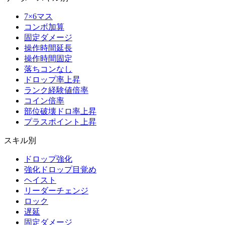
7×6マス
コンボ加算
固定ダメージ
操作時間延長
操作時間固定
落ちコンなし
ドロップ率上昇
ランク経験値倍率
コイン倍率
部位破壊ドロ率上昇
プラスポイント上昇
スキル別
ドロップ強化
強化ドロップ目覚め
ヘイスト
リーダーチェンジ
ロック
遅延
固定ダメージ