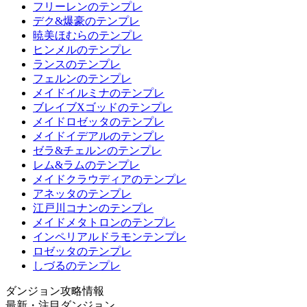
フリーレンのテンプレ
デク&爆豪のテンプレ
暁美ほむらのテンプレ
ヒンメルのテンプレ
ランスのテンプレ
フェルンのテンプレ
メイドイルミナのテンプレ
ブレイブXゴッドのテンプレ
メイドロゼッタのテンプレ
メイドイデアルのテンプレ
ゼラ&チェルンのテンプレ
レム&ラムのテンプレ
メイドクラウディアのテンプレ
アネッタのテンプレ
江戸川コナンのテンプレ
メイドメタトロンのテンプレ
インペリアルドラモンテンプレ
ロゼッタのテンプレ
しづるのテンプレ
ダンジョン攻略情報
最新・注目ダンジョン