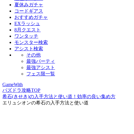
夏休みガチャ
コードギアス
おすすめガチャ
EXラッシュ
8月クエスト
ワンタッチ
モンスター検索
アシスト検索
その他
最強パーティ
最強アシスト
フェス限一覧
GameWith
パズドラ攻略TOP
希石(きせき)の入手方法と使い道！効率の良い集め方
エリュシオンの希石の入手方法と使い道