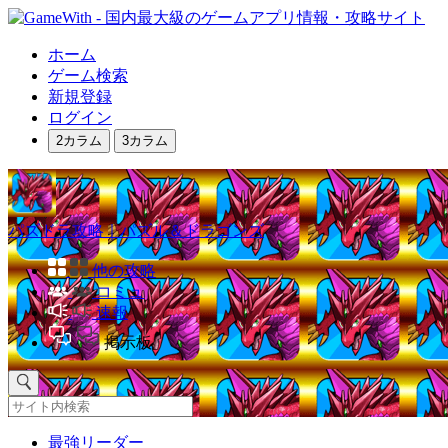
ホーム
ゲーム検索
新規登録
ログイン
2カラム
3カラム
パズドラ攻略｜パズル＆ドラゴンズ
他の攻略
コミュ
速報
掲示板
最強リーダー