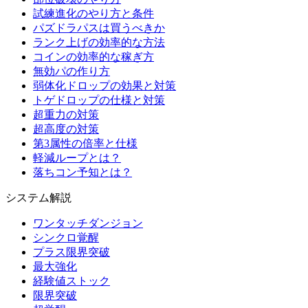
試練進化のやり方と条件
パズドラパスは買うべきか
ランク上げの効率的な方法
コインの効率的な稼ぎ方
無効パの作り方
弱体化ドロップの効果と対策
トゲドロップの仕様と対策
超重力の対策
超高度の対策
第3属性の倍率と仕様
軽減ループとは？
落ちコン予知とは？
システム解説
ワンタッチダンジョン
シンクロ覚醒
プラス限界突破
最大強化
経験値ストック
限界突破