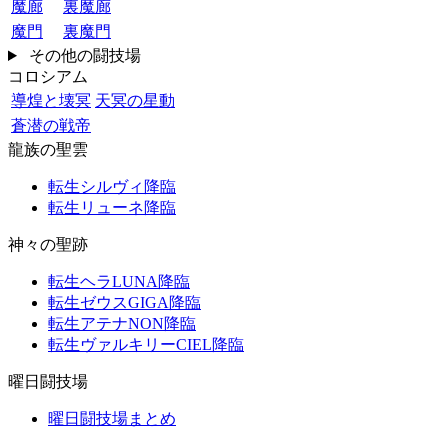
魔廊
裏魔廊
魔門
裏魔門
その他の闘技場
コロシアム
導煌と壊冥
天冥の星動
蒼潜の戦帝
龍族の聖雲
転生シルヴィ降臨
転生リューネ降臨
神々の聖跡
転生ヘラLUNA降臨
転生ゼウスGIGA降臨
転生アテナNON降臨
転生ヴァルキリーCIEL降臨
曜日闘技場
曜日闘技場まとめ