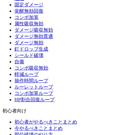
固定ダメージ
覚醒無効回復
コンボ加算
属性吸収無効
ダメージ吸収無効
ダメージ無効貫通
ダメージ無効
釘ドロップ生成
シールド破壊
自傷
コンボ吸収無効
軽減ループ
操作時間ループ
ルーレットループ
コンボ加算ループ
HP割合回復ループ
初心者向け
初心者がやるべきことまとめ
今やるべきことまとめ
部位破壊のやり方