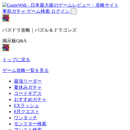
事前ガチャ
ゲーム検索
ログイン
パズドラ攻略｜パズル＆ドラゴンズ
掲示板Q&A
トップに戻る
ゲーム攻略一覧を見る
最強リーダー
夏休みガチャ
コードギアス
おすすめガチャ
EXラッシュ
8月クエスト
ワンタッチ
モンスター検索
アシスト検索