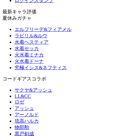
ログインスタンプ
最新キャラ評価
夏休みガチャ
エルフリーデ&フィアメル
ラビリル&ルウ
水着ヘスティア
水着セッカ
火水着ミナカ
火水着ドーナ
究極イシス&ネフティス
コードギアスコラボ
サクヤ&アッシュ
LL&CC
ロゼ
アッシュ
アーノルド
琉高ハルカ
物部勲
黒戸剣成