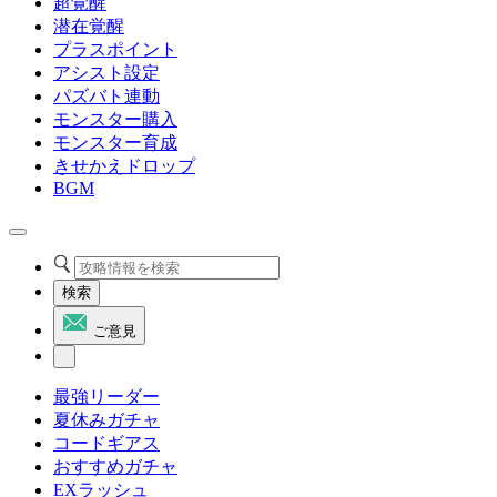
超覚醒
潜在覚醒
プラスポイント
アシスト設定
パズバト連動
モンスター購入
モンスター育成
きせかえドロップ
BGM
検索
ご意見
最強リーダー
夏休みガチャ
コードギアス
おすすめガチャ
EXラッシュ