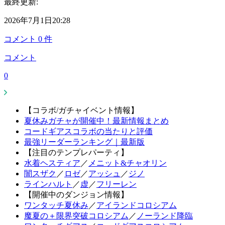
最終更新:
2026年7月1日20:28
コメント
0
件
コメント
0
【コラボ/ガチャイベント情報】
夏休みガチャが開催中！最新情報まとめ
コードギアスコラボの当たりと評価
最強リーダーランキング｜最新版
【注目のテンプレパーティ】
水着ヘスティア
／
メニット&チャオリン
闇スザク
／
ロゼ
／
アッシュ
／
ジノ
ラインハルト
／
虚
／
フリーレン
【開催中のダンジョン情報】
ワンタッチ夏休み
／
アイランドコロシアム
魔夏の＋限界突破コロシアム
／
ノーランド降臨