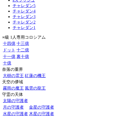
EXラッシュ
チャレダン5
チャレダン4
チャレダン3
チャレダン2
チャレダン1
∞級 1人専用コロシアム
十四億
十三億
ドット
十二億
十一億
裏十億
十億
奈落の重界
大樹の霊王
紅蓮の機王
天空の儚域
霧雨の魔王
風雲の龍王
守霊の天体
太陽の守護者
月の守護者
金星の守護者
水星の守護者
木星の守護者