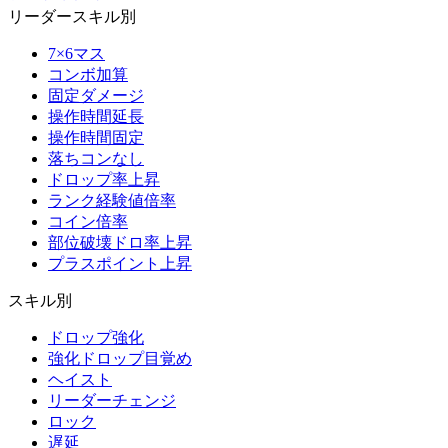
リーダースキル別
7×6マス
コンボ加算
固定ダメージ
操作時間延長
操作時間固定
落ちコンなし
ドロップ率上昇
ランク経験値倍率
コイン倍率
部位破壊ドロ率上昇
プラスポイント上昇
スキル別
ドロップ強化
強化ドロップ目覚め
ヘイスト
リーダーチェンジ
ロック
遅延