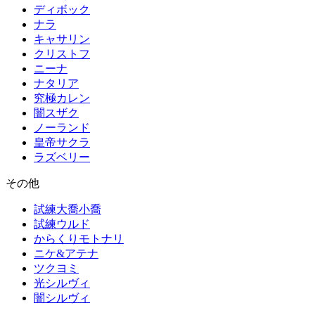
ディボック
ナラ
キャサリン
クリストフ
ニーナ
ナタリア
究極カレン
闇スザク
ノーランド
皇帝サクラ
ラズベリー
その他
試練大喬小喬
試練ウルド
からくりモトナリ
ニケ&アテナ
ツクヨミ
光シルヴィ
闇シルヴィ