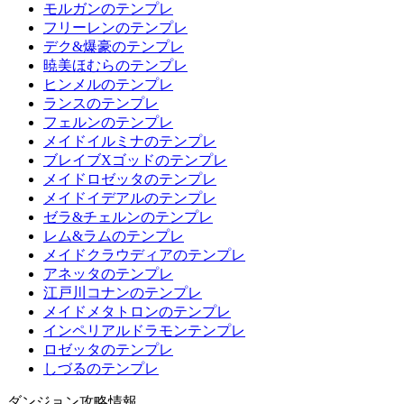
モルガンのテンプレ
フリーレンのテンプレ
デク&爆豪のテンプレ
暁美ほむらのテンプレ
ヒンメルのテンプレ
ランスのテンプレ
フェルンのテンプレ
メイドイルミナのテンプレ
ブレイブXゴッドのテンプレ
メイドロゼッタのテンプレ
メイドイデアルのテンプレ
ゼラ&チェルンのテンプレ
レム&ラムのテンプレ
メイドクラウディアのテンプレ
アネッタのテンプレ
江戸川コナンのテンプレ
メイドメタトロンのテンプレ
インペリアルドラモンテンプレ
ロゼッタのテンプレ
しづるのテンプレ
ダンジョン攻略情報