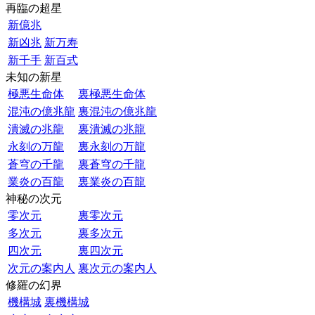
再臨の超星
新億兆
新凶兆
新万寿
新千手
新百式
未知の新星
極悪生命体
裏極悪生命体
混沌の億兆龍
裏混沌の億兆龍
潰滅の兆龍
裏潰滅の兆龍
永刻の万龍
裏永刻の万龍
蒼穹の千龍
裏蒼穹の千龍
業炎の百龍
裏業炎の百龍
神秘の次元
零次元
裏零次元
多次元
裏多次元
四次元
裏四次元
次元の案内人
裏次元の案内人
修羅の幻界
機構城
裏機構城