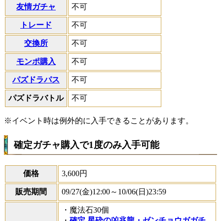
友情ガチャ
不可
トレード
不可
交換所
不可
モンポ購入
不可
パズドラパス
不可
パズドラバトル
不可
※イベント時は例外的に入手できることがあります。
確定ガチャ購入で1度のみ入手可能
価格
3,600円
販売期間
09/27(金)12:00～10/06(日)23:59
・魔法石30個
・
確定 星砕の凶兆龍・ゼンチョウガガチ