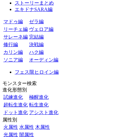
ストーリーまとめ
エキドナSARA編
マドゥ編
ゼラ編
リーチェ編
ヴェロア編
サレーネ編
完結編
修行編
決戦編
カリン編
ハク編
ソニア編
オーディン編
フェス限ヒロイン編
モンスター検索
進化形態別
試練進化
極醒進化
超転生進化
転生進化
ドット進化
アシスト進化
属性別
火属性
水属性
木属性
光属性
闇属性