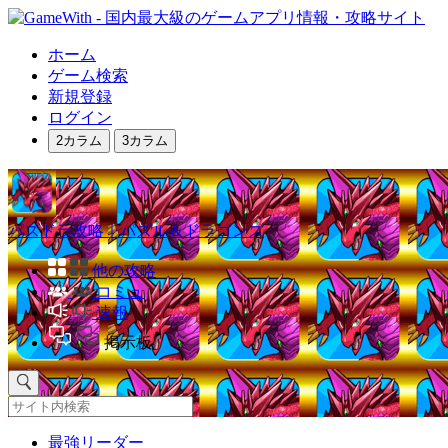
ホーム
ゲーム検索
新規登録
ログイン
2カラム
3カラム
パズドラ攻略｜パズル＆ドラゴンズ
他の攻略
コミュ
速報
掲示板
最強リーダー