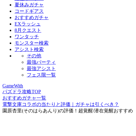
夏休みガチャ
コードギアス
おすすめガチャ
EXラッシュ
8月クエスト
ワンタッチ
モンスター検索
アシスト検索
その他
最強パーティ
最強アシスト
フェス限一覧
GameWith
パズドラ攻略TOP
おすすめガチャ一覧
電撃文庫コラボの当たりと評価｜ガチャは引くべき？
園原杏里(そのはらあんり)の評価！超覚醒/潜在覚醒おすすめ