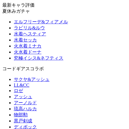
最新キャラ評価
夏休みガチャ
エルフリーデ&フィアメル
ラビリル&ルウ
水着ヘスティア
水着セッカ
火水着ミナカ
火水着ドーナ
究極イシス&ネフティス
コードギアスコラボ
サクヤ&アッシュ
LL&CC
ロゼ
アッシュ
アーノルド
琉高ハルカ
物部勲
黒戸剣成
ディボック