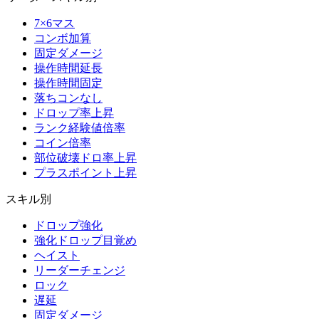
7×6マス
コンボ加算
固定ダメージ
操作時間延長
操作時間固定
落ちコンなし
ドロップ率上昇
ランク経験値倍率
コイン倍率
部位破壊ドロ率上昇
プラスポイント上昇
スキル別
ドロップ強化
強化ドロップ目覚め
ヘイスト
リーダーチェンジ
ロック
遅延
固定ダメージ