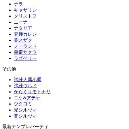
ナラ
キャサリン
クリストフ
ニーナ
ナタリア
究極カレン
闇スザク
ノーランド
皇帝サクラ
ラズベリー
その他
試練大喬小喬
試練ウルド
からくりモトナリ
ニケ&アテナ
ツクヨミ
光シルヴィ
闇シルヴィ
最新テンプレパーティ