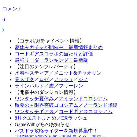
コメント
0
【コラボ/ガチャイベント情報】
夏休みガチャが開催中！最新情報まとめ
コードギアスコラボの当たりと評価
最強リーダーランキング｜最新版
【注目のテンプレパーティ】
水着ヘスティア
／
メニット&チャオリン
闇スザク
／
ロゼ
／
アッシュ
／
ジノ
ラインハルト
／
虚
／
フリーレン
【開催中のダンジョン情報】
ワンタッチ夏休み
／
アイランドコロシアム
魔夏の＋限界突破コロシアム
／
ノーランド降臨
ワンタッチギアス
／
コードギアスコロシアム
8月クエストまとめ
／
EXラッシュ
GameWithからのお知らせ
パズドラ攻略ライターを新規募集中！