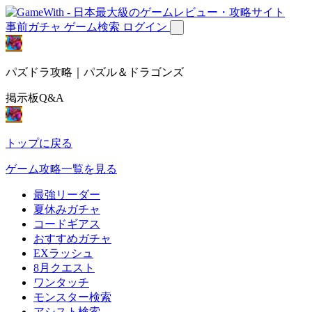
事前ガチャ
ゲーム検索
ログイン
パズドラ攻略｜パズル＆ドラゴンズ
掲示板Q&A
トップに戻る
ゲーム攻略一覧を見る
最強リーダー
夏休みガチャ
コードギアス
おすすめガチャ
EXラッシュ
8月クエスト
ワンタッチ
モンスター検索
アシスト検索