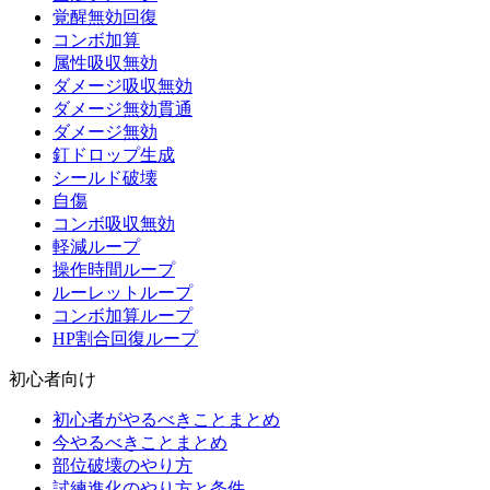
覚醒無効回復
コンボ加算
属性吸収無効
ダメージ吸収無効
ダメージ無効貫通
ダメージ無効
釘ドロップ生成
シールド破壊
自傷
コンボ吸収無効
軽減ループ
操作時間ループ
ルーレットループ
コンボ加算ループ
HP割合回復ループ
初心者向け
初心者がやるべきことまとめ
今やるべきことまとめ
部位破壊のやり方
試練進化のやり方と条件