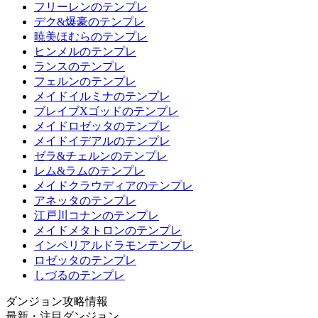
フリーレンのテンプレ
デク&爆豪のテンプレ
暁美ほむらのテンプレ
ヒンメルのテンプレ
ランスのテンプレ
フェルンのテンプレ
メイドイルミナのテンプレ
ブレイブXゴッドのテンプレ
メイドロゼッタのテンプレ
メイドイデアルのテンプレ
ゼラ&チェルンのテンプレ
レム&ラムのテンプレ
メイドクラウディアのテンプレ
アネッタのテンプレ
江戸川コナンのテンプレ
メイドメタトロンのテンプレ
インペリアルドラモンテンプレ
ロゼッタのテンプレ
しづるのテンプレ
ダンジョン攻略情報
最新・注目ダンジョン