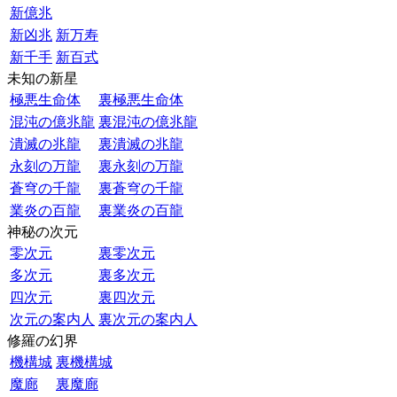
新億兆
新凶兆
新万寿
新千手
新百式
未知の新星
極悪生命体
裏極悪生命体
混沌の億兆龍
裏混沌の億兆龍
潰滅の兆龍
裏潰滅の兆龍
永刻の万龍
裏永刻の万龍
蒼穹の千龍
裏蒼穹の千龍
業炎の百龍
裏業炎の百龍
神秘の次元
零次元
裏零次元
多次元
裏多次元
四次元
裏四次元
次元の案内人
裏次元の案内人
修羅の幻界
機構城
裏機構城
魔廊
裏魔廊