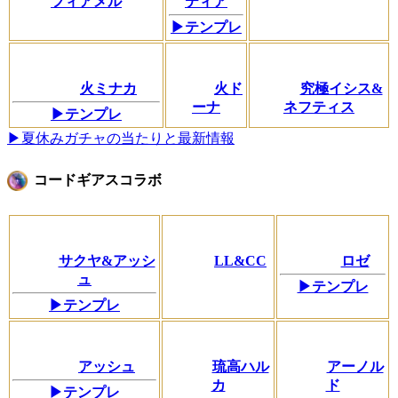
フィアメル
ティア
▶テンプレ
火ミナカ
火ド
究極イシス&
ーナ
ネフティス
▶テンプレ
▶夏休みガチャの当たりと最新情報
コードギアスコラボ
サクヤ&アッシ
LL&CC
ロゼ
ュ
▶テンプレ
▶テンプレ
アッシュ
琉高ハル
アーノル
カ
ド
▶テンプレ