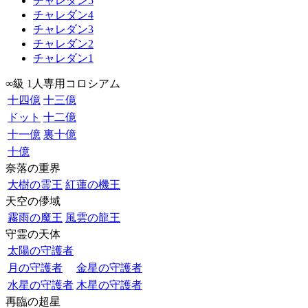
チャレダン5
チャレダン4
チャレダン3
チャレダン2
チャレダン1
∞級 1人専用コロシアム
十四億
十三億
ドット
十二億
十一億
裏十億
十億
奈落の重界
大樹の霊王
紅蓮の機王
天空の儚域
霧雨の魔王
風雲の龍王
守霊の天体
太陽の守護者
月の守護者
金星の守護者
水星の守護者
木星の守護者
再臨の超星