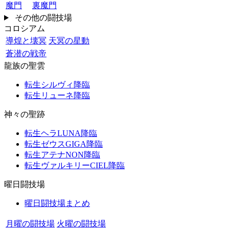
魔門
裏魔門
その他の闘技場
コロシアム
導煌と壊冥
天冥の星動
蒼潜の戦帝
龍族の聖雲
転生シルヴィ降臨
転生リューネ降臨
神々の聖跡
転生ヘラLUNA降臨
転生ゼウスGIGA降臨
転生アテナNON降臨
転生ヴァルキリーCIEL降臨
曜日闘技場
曜日闘技場まとめ
月曜の闘技場
火曜の闘技場