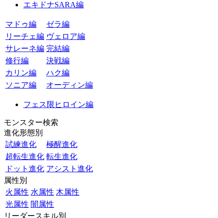
エキドナSARA編
マドゥ編
ゼラ編
リーチェ編
ヴェロア編
サレーネ編
完結編
修行編
決戦編
カリン編
ハク編
ソニア編
オーディン編
フェス限ヒロイン編
モンスター検索
進化形態別
試練進化
極醒進化
超転生進化
転生進化
ドット進化
アシスト進化
属性別
火属性
水属性
木属性
光属性
闇属性
リーダースキル別