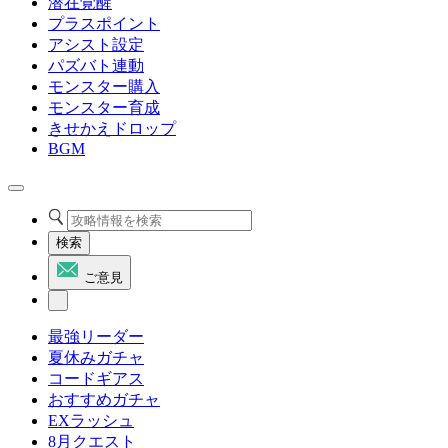
潜在覚醒
プラスポイント
アシスト設定
パズバト連動
モンスター購入
モンスター育成
きせかえドロップ
BGM
検索
ご意見
最強リーダー
夏休みガチャ
コードギアス
おすすめガチャ
EXラッシュ
8月クエスト