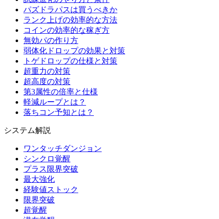
パズドラパスは買うべきか
ランク上げの効率的な方法
コインの効率的な稼ぎ方
無効パの作り方
弱体化ドロップの効果と対策
トゲドロップの仕様と対策
超重力の対策
超高度の対策
第3属性の倍率と仕様
軽減ループとは？
落ちコン予知とは？
システム解説
ワンタッチダンジョン
シンクロ覚醒
プラス限界突破
最大強化
経験値ストック
限界突破
超覚醒