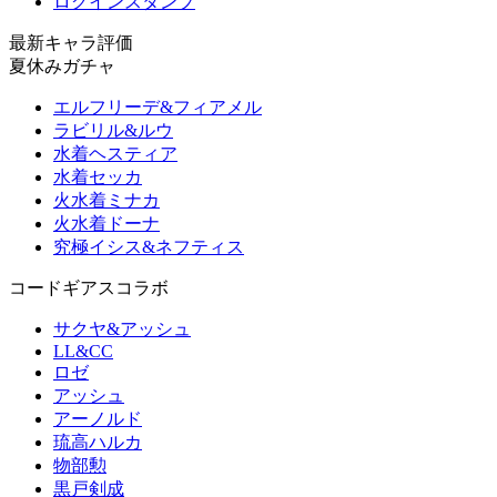
ログインスタンプ
最新キャラ評価
夏休みガチャ
エルフリーデ&フィアメル
ラビリル&ルウ
水着ヘスティア
水着セッカ
火水着ミナカ
火水着ドーナ
究極イシス&ネフティス
コードギアスコラボ
サクヤ&アッシュ
LL&CC
ロゼ
アッシュ
アーノルド
琉高ハルカ
物部勲
黒戸剣成