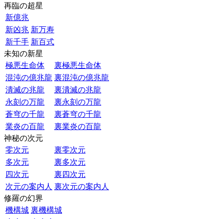
再臨の超星
新億兆
新凶兆
新万寿
新千手
新百式
未知の新星
極悪生命体
裏極悪生命体
混沌の億兆龍
裏混沌の億兆龍
潰滅の兆龍
裏潰滅の兆龍
永刻の万龍
裏永刻の万龍
蒼穹の千龍
裏蒼穹の千龍
業炎の百龍
裏業炎の百龍
神秘の次元
零次元
裏零次元
多次元
裏多次元
四次元
裏四次元
次元の案内人
裏次元の案内人
修羅の幻界
機構城
裏機構城