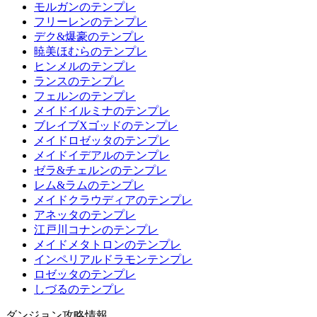
モルガンのテンプレ
フリーレンのテンプレ
デク&爆豪のテンプレ
暁美ほむらのテンプレ
ヒンメルのテンプレ
ランスのテンプレ
フェルンのテンプレ
メイドイルミナのテンプレ
ブレイブXゴッドのテンプレ
メイドロゼッタのテンプレ
メイドイデアルのテンプレ
ゼラ&チェルンのテンプレ
レム&ラムのテンプレ
メイドクラウディアのテンプレ
アネッタのテンプレ
江戸川コナンのテンプレ
メイドメタトロンのテンプレ
インペリアルドラモンテンプレ
ロゼッタのテンプレ
しづるのテンプレ
ダンジョン攻略情報