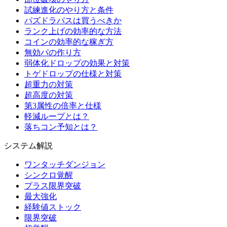
試練進化のやり方と条件
パズドラパスは買うべきか
ランク上げの効率的な方法
コインの効率的な稼ぎ方
無効パの作り方
弱体化ドロップの効果と対策
トゲドロップの仕様と対策
超重力の対策
超高度の対策
第3属性の倍率と仕様
軽減ループとは？
落ちコン予知とは？
システム解説
ワンタッチダンジョン
シンクロ覚醒
プラス限界突破
最大強化
経験値ストック
限界突破