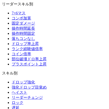
リーダースキル別
7×6マス
コンボ加算
固定ダメージ
操作時間延長
操作時間固定
落ちコンなし
ドロップ率上昇
ランク経験値倍率
コイン倍率
部位破壊ドロ率上昇
プラスポイント上昇
スキル別
ドロップ強化
強化ドロップ目覚め
ヘイスト
リーダーチェンジ
ロック
遅延