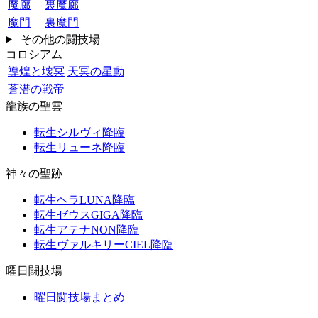
魔廊
裏魔廊
魔門
裏魔門
その他の闘技場
コロシアム
導煌と壊冥
天冥の星動
蒼潜の戦帝
龍族の聖雲
転生シルヴィ降臨
転生リューネ降臨
神々の聖跡
転生ヘラLUNA降臨
転生ゼウスGIGA降臨
転生アテナNON降臨
転生ヴァルキリーCIEL降臨
曜日闘技場
曜日闘技場まとめ