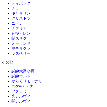
ディボック
ナラ
キャサリン
クリストフ
ニーナ
ナタリア
究極カレン
闇スザク
ノーランド
皇帝サクラ
ラズベリー
その他
試練大喬小喬
試練ウルド
からくりモトナリ
ニケ&アテナ
ツクヨミ
光シルヴィ
闇シルヴィ