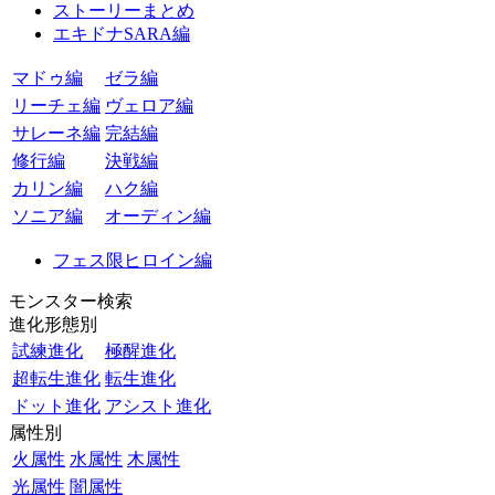
ストーリーまとめ
エキドナSARA編
マドゥ編
ゼラ編
リーチェ編
ヴェロア編
サレーネ編
完結編
修行編
決戦編
カリン編
ハク編
ソニア編
オーディン編
フェス限ヒロイン編
モンスター検索
進化形態別
試練進化
極醒進化
超転生進化
転生進化
ドット進化
アシスト進化
属性別
火属性
水属性
木属性
光属性
闇属性