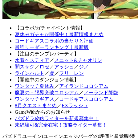
【コラボ/ガチャイベント情報】
夏休みガチャが開催中！最新情報まとめ
コードギアスコラボの当たりと評価
最強リーダーランキング｜最新版
【注目のテンプレパーティ】
水着ヘスティア
／
メニット&チャオリン
闇スザク
／
ロゼ
／
アッシュ
／
ジノ
ラインハルト
／
虚
／
フリーレン
【開催中のダンジョン情報】
ワンタッチ夏休み
／
アイランドコロシアム
魔夏の＋限界突破コロシアム
／
ノーランド降臨
ワンタッチギアス
／
コードギアスコロシアム
8月クエストまとめ
／
EXラッシュ
GameWithからのお知らせ
パズドラ攻略ライターを新規募集中！
未経験可&完全在宅！攻略ライター募集！
パズドラユーイン(ユーインエッジバーグ)の評価と超覚醒/潜