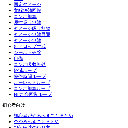
固定ダメージ
覚醒無効回復
コンボ加算
属性吸収無効
ダメージ吸収無効
ダメージ無効貫通
ダメージ無効
釘ドロップ生成
シールド破壊
自傷
コンボ吸収無効
軽減ループ
操作時間ループ
ルーレットループ
コンボ加算ループ
HP割合回復ループ
初心者向け
初心者がやるべきことまとめ
今やるべきことまとめ
部位破壊のやり方