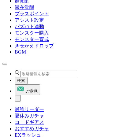
超覚醒
潜在覚醒
プラスポイント
アシスト設定
パズバト連動
モンスター購入
モンスター育成
きせかえドロップ
BGM
検索
ご意見
最強リーダー
夏休みガチャ
コードギアス
おすすめガチャ
EXラッシュ