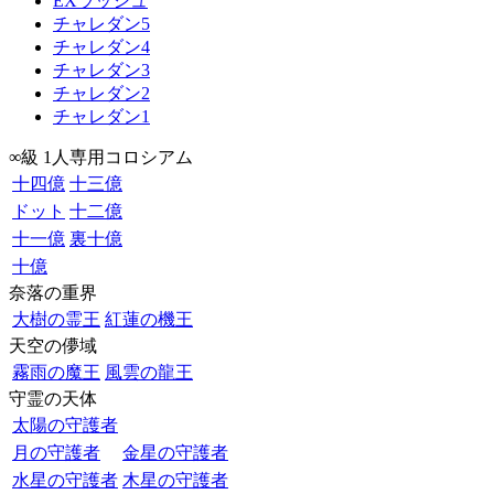
EXラッシュ
チャレダン5
チャレダン4
チャレダン3
チャレダン2
チャレダン1
∞級 1人専用コロシアム
十四億
十三億
ドット
十二億
十一億
裏十億
十億
奈落の重界
大樹の霊王
紅蓮の機王
天空の儚域
霧雨の魔王
風雲の龍王
守霊の天体
太陽の守護者
月の守護者
金星の守護者
水星の守護者
木星の守護者