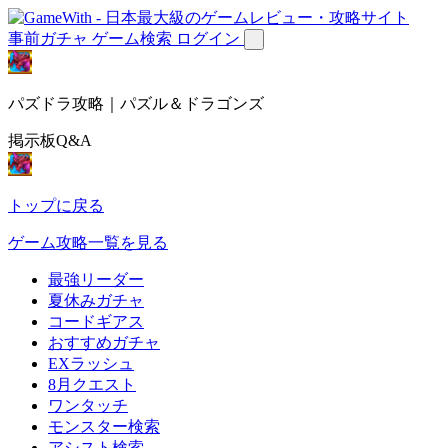
事前ガチャ
ゲーム検索
ログイン
パズドラ攻略｜パズル＆ドラゴンズ
掲示板Q&A
トップに戻る
ゲーム攻略一覧を見る
最強リーダー
夏休みガチャ
コードギアス
おすすめガチャ
EXラッシュ
8月クエスト
ワンタッチ
モンスター検索
アシスト検索