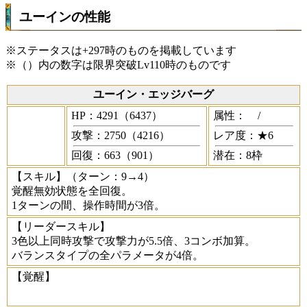
ユーインの性能
※ステータスは+297時のものを掲載しています
※（）内の数字は限界突破Lv110時のものです
ユーイン・エッジバーグ
HP：4291（6437）
属性：
/
攻撃：2750（4216）
レア度：★6
回復：663（901）
潜在：8枠
【スキル】
（ターン：9→4）
覚醒無効状態を全回復。
1ターンの間、操作時間が3倍。
【リーダースキル】
3色以上同時攻撃で攻撃力が5.5倍、3コンボ加算。
バランスタイプの全パラメータが4倍。
【覚醒】