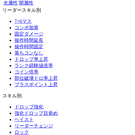
光属性
闇属性
リーダースキル別
7×6マス
コンボ加算
固定ダメージ
操作時間延長
操作時間固定
落ちコンなし
ドロップ率上昇
ランク経験値倍率
コイン倍率
部位破壊ドロ率上昇
プラスポイント上昇
スキル別
ドロップ強化
強化ドロップ目覚め
ヘイスト
リーダーチェンジ
ロック