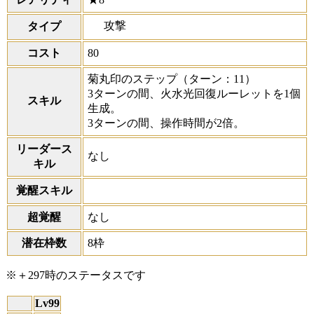
攻撃
タイプ
コスト
80
菊丸印のステップ
（ターン：11）
3ターンの間、火水光回復ルーレットを1個
スキル
生成。
3ターンの間、操作時間が2倍。
リーダース
なし
キル
覚醒スキル
超覚醒
なし
潜在枠数
8枠
※＋297時のステータスです
Lv99