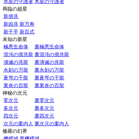
水星の守護者
木星の守護者
再臨の超星
新億兆
新凶兆
新万寿
新千手
新百式
未知の新星
極悪生命体
裏極悪生命体
混沌の億兆龍
裏混沌の億兆龍
潰滅の兆龍
裏潰滅の兆龍
永刻の万龍
裏永刻の万龍
蒼穹の千龍
裏蒼穹の千龍
業炎の百龍
裏業炎の百龍
神秘の次元
零次元
裏零次元
多次元
裏多次元
四次元
裏四次元
次元の案内人
裏次元の案内人
修羅の幻界
機構城
裏機構城