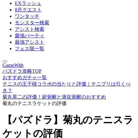
EXラッシュ
8月クエスト
ワンタッチ
モンスター検索
アシスト検索
最強パーティ
最強アシスト
フェス限一覧
GameWith
パズドラ攻略TOP
おすすめガチャ一覧
テニスの王子様コラボの当たりと評価｜テニプリは引くべ
き？
菊丸英二の評価！超覚醒と潜在覚醒のおすすめ
菊丸のテニスラケットの評価
【パズドラ】菊丸のテニスラ
ケットの評価