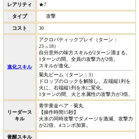
レアリティ
★7
攻撃
タイプ
コスト
30
アクロバティックプレイ
（ターン：
23→18）
自分意外の味方スキルが2ターン溜まる。
1ターンの間、全員の攻撃力が2倍。
スキルが進化。
進化スキル
菊丸ビーム
（ターン：3）
ドロップのロックを解除し、左端縦1列を
火に、右端縦1列を水に変化。
1ターンの間、火と水属性の攻撃力が3倍。
青学黄金ペア・菊丸
リーダース
【操作時間15秒】
キル
火水の同時攻撃でダメージを激減、攻撃力
が22倍、4コンボ加算。
覚醒スキル