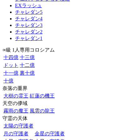
EXラッシュ
チャレダン5
チャレダン4
チャレダン3
チャレダン2
チャレダン1
∞級 1人専用コロシアム
十四億
十三億
ドット
十二億
十一億
裏十億
十億
奈落の重界
大樹の霊王
紅蓮の機王
天空の儚域
霧雨の魔王
風雲の龍王
守霊の天体
太陽の守護者
月の守護者
金星の守護者