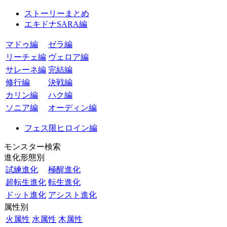
ストーリーまとめ
エキドナSARA編
マドゥ編
ゼラ編
リーチェ編
ヴェロア編
サレーネ編
完結編
修行編
決戦編
カリン編
ハク編
ソニア編
オーディン編
フェス限ヒロイン編
モンスター検索
進化形態別
試練進化
極醒進化
超転生進化
転生進化
ドット進化
アシスト進化
属性別
火属性
水属性
木属性