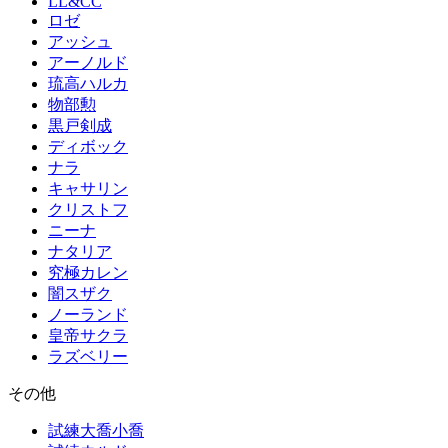
LL&CC
ロゼ
アッシュ
アーノルド
琉高ハルカ
物部勲
黒戸剣成
ディボック
ナラ
キャサリン
クリストフ
ニーナ
ナタリア
究極カレン
闇スザク
ノーランド
皇帝サクラ
ラズベリー
その他
試練大喬小喬