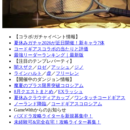
【コラボ/ガチャイベント情報】
夏休みガチャ2026が近日開催！新キャラ7体
コードギアスコラボの当たりと評価
最強リーダーランキング｜最新版
【注目のテンプレパーティ】
闇スザク
／
ロゼ
／
アッシュ
／
ジノ
ラインハルト
／
虚
／
フリーレン
【開催中のダンジョン情報】
魔夏のプラス限界突破コロシアム
8月クエストまとめ
／
EXラッシュ
夏休みクラウディアカップ
／
ワンタッチコードギアス
ノーランド降臨
／
コードギアスコロシアム
GameWithからのお知らせ
パズドラ攻略ライターを新規募集中！
未経験可&完全在宅！攻略ライター募集！