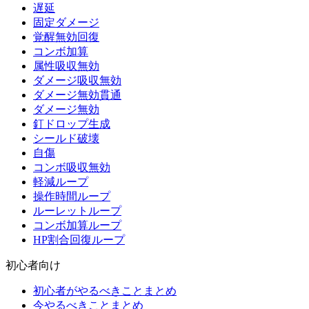
遅延
固定ダメージ
覚醒無効回復
コンボ加算
属性吸収無効
ダメージ吸収無効
ダメージ無効貫通
ダメージ無効
釘ドロップ生成
シールド破壊
自傷
コンボ吸収無効
軽減ループ
操作時間ループ
ルーレットループ
コンボ加算ループ
HP割合回復ループ
初心者向け
初心者がやるべきことまとめ
今やるべきことまとめ