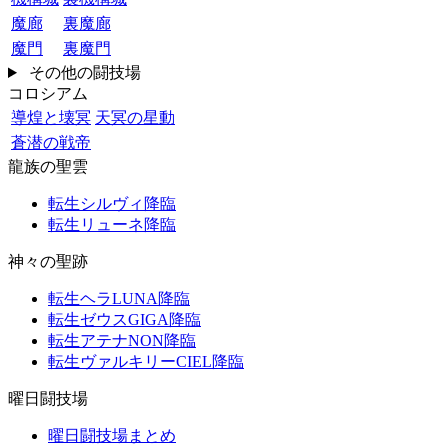
魔廊
裏魔廊
魔門
裏魔門
その他の闘技場
コロシアム
導煌と壊冥
天冥の星動
蒼潜の戦帝
龍族の聖雲
転生シルヴィ降臨
転生リューネ降臨
神々の聖跡
転生ヘラLUNA降臨
転生ゼウスGIGA降臨
転生アテナNON降臨
転生ヴァルキリーCIEL降臨
曜日闘技場
曜日闘技場まとめ