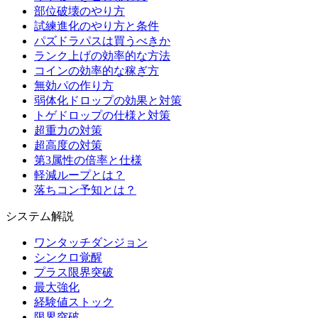
部位破壊のやり方
試練進化のやり方と条件
パズドラパスは買うべきか
ランク上げの効率的な方法
コインの効率的な稼ぎ方
無効パの作り方
弱体化ドロップの効果と対策
トゲドロップの仕様と対策
超重力の対策
超高度の対策
第3属性の倍率と仕様
軽減ループとは？
落ちコン予知とは？
システム解説
ワンタッチダンジョン
シンクロ覚醒
プラス限界突破
最大強化
経験値ストック
限界突破