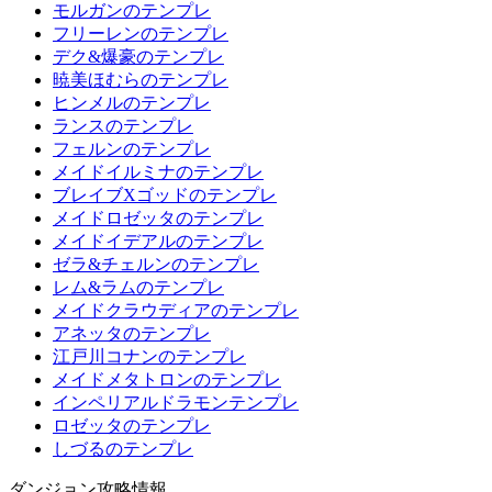
モルガンのテンプレ
フリーレンのテンプレ
デク&爆豪のテンプレ
暁美ほむらのテンプレ
ヒンメルのテンプレ
ランスのテンプレ
フェルンのテンプレ
メイドイルミナのテンプレ
ブレイブXゴッドのテンプレ
メイドロゼッタのテンプレ
メイドイデアルのテンプレ
ゼラ&チェルンのテンプレ
レム&ラムのテンプレ
メイドクラウディアのテンプレ
アネッタのテンプレ
江戸川コナンのテンプレ
メイドメタトロンのテンプレ
インペリアルドラモンテンプレ
ロゼッタのテンプレ
しづるのテンプレ
ダンジョン攻略情報