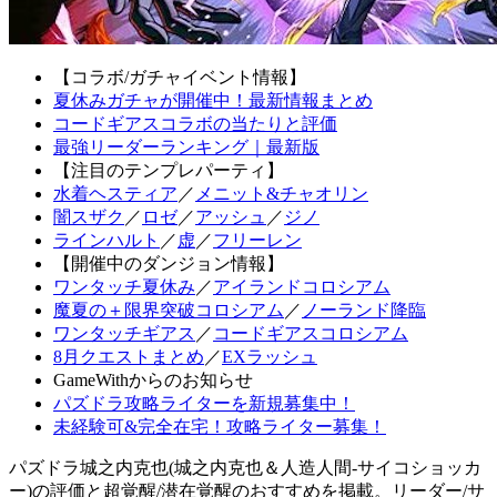
【コラボ/ガチャイベント情報】
夏休みガチャが開催中！最新情報まとめ
コードギアスコラボの当たりと評価
最強リーダーランキング｜最新版
【注目のテンプレパーティ】
水着ヘスティア
／
メニット&チャオリン
闇スザク
／
ロゼ
／
アッシュ
／
ジノ
ラインハルト
／
虚
／
フリーレン
【開催中のダンジョン情報】
ワンタッチ夏休み
／
アイランドコロシアム
魔夏の＋限界突破コロシアム
／
ノーランド降臨
ワンタッチギアス
／
コードギアスコロシアム
8月クエストまとめ
／
EXラッシュ
GameWithからのお知らせ
パズドラ攻略ライターを新規募集中！
未経験可&完全在宅！攻略ライター募集！
パズドラ城之内克也(城之内克也＆人造人間-サイコショッカ
ー)の評価と超覚醒/潜在覚醒のおすすめを掲載。リーダー/サ