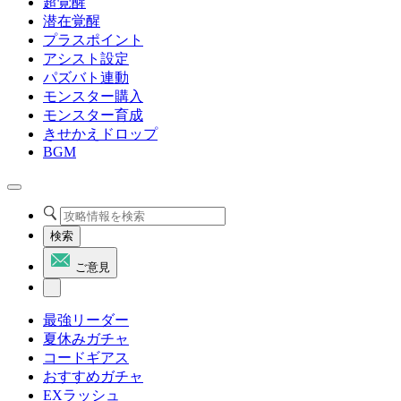
超覚醒
潜在覚醒
プラスポイント
アシスト設定
パズバト連動
モンスター購入
モンスター育成
きせかえドロップ
BGM
検索
ご意見
最強リーダー
夏休みガチャ
コードギアス
おすすめガチャ
EXラッシュ