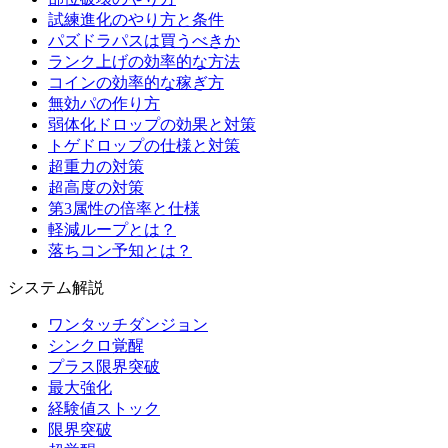
試練進化のやり方と条件
パズドラパスは買うべきか
ランク上げの効率的な方法
コインの効率的な稼ぎ方
無効パの作り方
弱体化ドロップの効果と対策
トゲドロップの仕様と対策
超重力の対策
超高度の対策
第3属性の倍率と仕様
軽減ループとは？
落ちコン予知とは？
システム解説
ワンタッチダンジョン
シンクロ覚醒
プラス限界突破
最大強化
経験値ストック
限界突破