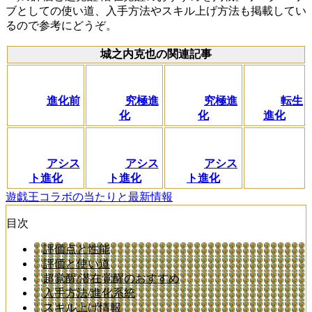
ブとしての使い道、入手方法やスキル上げ方法も掲載してい
るので参考にどうぞ。
城之内克也の関連記事
進化前
究極進
究極進
転生
化
化
進化
アシス
アシス
アシス
ト進化
ト進化
ト進化
遊戯王コラボの当たりと最新情報
目次
評価点と性能
評価と使い道
超覚醒/潜在覚醒のおすすめ
入手方法/進化系統
スキル上げ情報