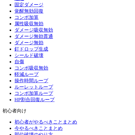
固定ダメージ
覚醒無効回復
コンボ加算
属性吸収無効
ダメージ吸収無効
ダメージ無効貫通
ダメージ無効
釘ドロップ生成
シールド破壊
自傷
コンボ吸収無効
軽減ループ
操作時間ループ
ルーレットループ
コンボ加算ループ
HP割合回復ループ
初心者向け
初心者がやるべきことまとめ
今やるべきことまとめ
部位破壊のやり方