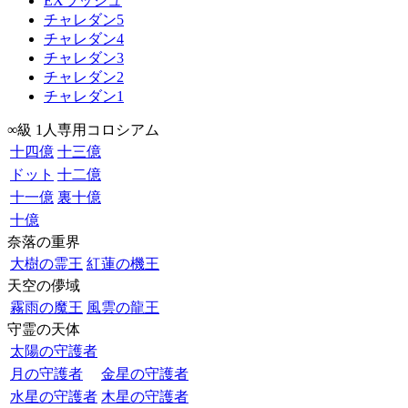
EXラッシュ
チャレダン5
チャレダン4
チャレダン3
チャレダン2
チャレダン1
∞級 1人専用コロシアム
十四億
十三億
ドット
十二億
十一億
裏十億
十億
奈落の重界
大樹の霊王
紅蓮の機王
天空の儚域
霧雨の魔王
風雲の龍王
守霊の天体
太陽の守護者
月の守護者
金星の守護者
水星の守護者
木星の守護者