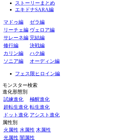
ストーリーまとめ
エキドナSARA編
マドゥ編
ゼラ編
リーチェ編
ヴェロア編
サレーネ編
完結編
修行編
決戦編
カリン編
ハク編
ソニア編
オーディン編
フェス限ヒロイン編
モンスター検索
進化形態別
試練進化
極醒進化
超転生進化
転生進化
ドット進化
アシスト進化
属性別
火属性
水属性
木属性
光属性
闇属性