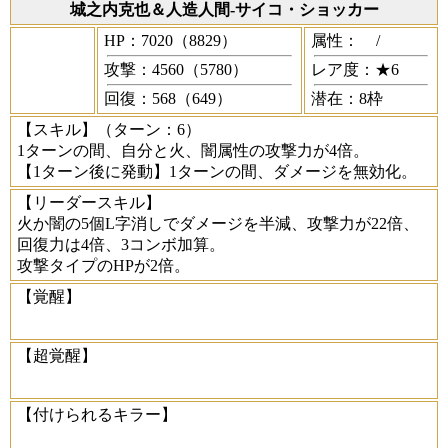
城之内克也＆人造人間-サイコ・ショッカー
HP：7020（8829）
属性：
/
攻撃：4560（5780）
レア度：★6
回復：568（649）
潜在：8枠
【スキル】
（ターン：6）
1ターンの間、自分と火、闇属性の攻撃力が4倍。
【1ターン後に発動】1ターンの間、ダメージを無効化。
【リーダースキル】
火か闇の5個L字消しでダメージを半減、攻撃力が22倍、
回復力は4倍、3コンボ加算。
攻撃タイプのHPが2倍。
【覚醒】
【超覚醒】
【付けられるキラー】