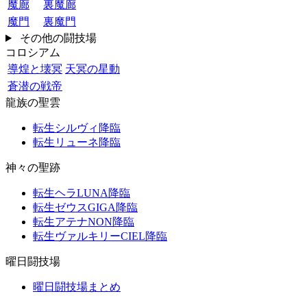
魔廊
裏魔廊
魔門
裏魔門
その他の闘技場
コロシアム
導煌と壊冥
天冥の星動
蒼潜の戦帝
龍族の聖雲
転生シルヴィ降臨
転生リューネ降臨
神々の聖跡
転生ヘラLUNA降臨
転生ゼウスGIGA降臨
転生アテナNON降臨
転生ヴァルキリーCIEL降臨
曜日闘技場
曜日闘技場まとめ