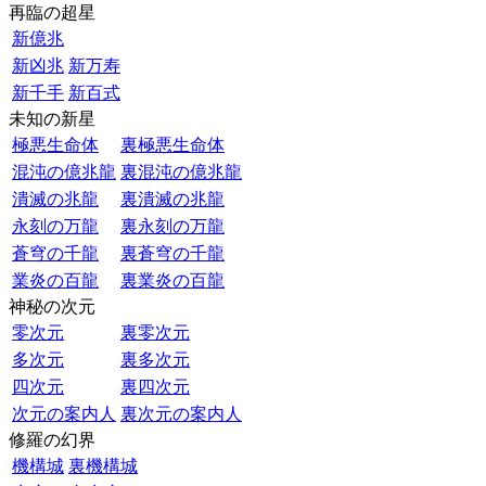
再臨の超星
新億兆
新凶兆
新万寿
新千手
新百式
未知の新星
極悪生命体
裏極悪生命体
混沌の億兆龍
裏混沌の億兆龍
潰滅の兆龍
裏潰滅の兆龍
永刻の万龍
裏永刻の万龍
蒼穹の千龍
裏蒼穹の千龍
業炎の百龍
裏業炎の百龍
神秘の次元
零次元
裏零次元
多次元
裏多次元
四次元
裏四次元
次元の案内人
裏次元の案内人
修羅の幻界
機構城
裏機構城