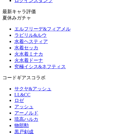
ログインスタンプ
最新キャラ評価
夏休みガチャ
エルフリーデ&フィアメル
ラビリル&ルウ
水着ヘスティア
水着セッカ
火水着ミナカ
火水着ドーナ
究極イシス&ネフティス
コードギアスコラボ
サクヤ&アッシュ
LL&CC
ロゼ
アッシュ
アーノルド
琉高ハルカ
物部勲
黒戸剣成