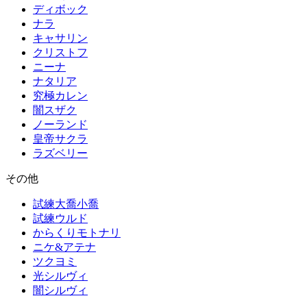
ディボック
ナラ
キャサリン
クリストフ
ニーナ
ナタリア
究極カレン
闇スザク
ノーランド
皇帝サクラ
ラズベリー
その他
試練大喬小喬
試練ウルド
からくりモトナリ
ニケ&アテナ
ツクヨミ
光シルヴィ
闇シルヴィ