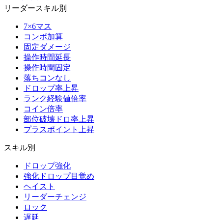
リーダースキル別
7×6マス
コンボ加算
固定ダメージ
操作時間延長
操作時間固定
落ちコンなし
ドロップ率上昇
ランク経験値倍率
コイン倍率
部位破壊ドロ率上昇
プラスポイント上昇
スキル別
ドロップ強化
強化ドロップ目覚め
ヘイスト
リーダーチェンジ
ロック
遅延