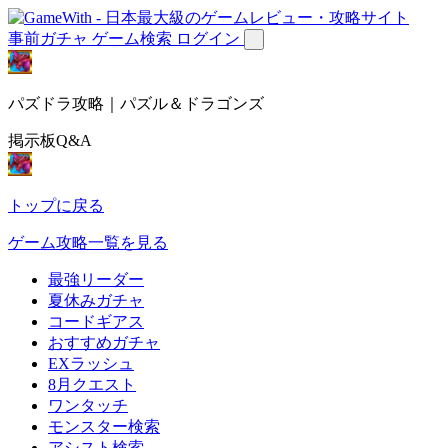
事前ガチャ
ゲーム検索
ログイン
パズドラ攻略｜パズル＆ドラゴンズ
掲示板Q&A
トップに戻る
ゲーム攻略一覧を見る
最強リーダー
夏休みガチャ
コードギアス
おすすめガチャ
EXラッシュ
8月クエスト
ワンタッチ
モンスター検索
アシスト検索