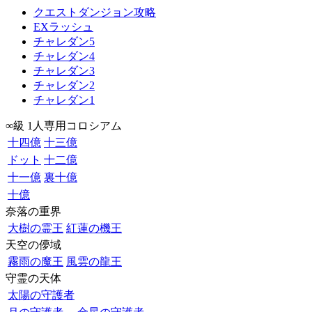
クエストダンジョン攻略
EXラッシュ
チャレダン5
チャレダン4
チャレダン3
チャレダン2
チャレダン1
∞級 1人専用コロシアム
十四億
十三億
ドット
十二億
十一億
裏十億
十億
奈落の重界
大樹の霊王
紅蓮の機王
天空の儚域
霧雨の魔王
風雲の龍王
守霊の天体
太陽の守護者