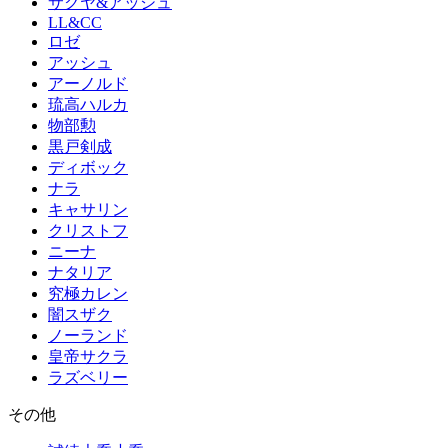
サクヤ&アッシュ
LL&CC
ロゼ
アッシュ
アーノルド
琉高ハルカ
物部勲
黒戸剣成
ディボック
ナラ
キャサリン
クリストフ
ニーナ
ナタリア
究極カレン
闇スザク
ノーランド
皇帝サクラ
ラズベリー
その他