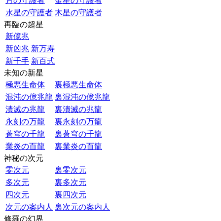
月の守護者
金星の守護者
水星の守護者
木星の守護者
再臨の超星
新億兆
新凶兆
新万寿
新千手
新百式
未知の新星
極悪生命体
裏極悪生命体
混沌の億兆龍
裏混沌の億兆龍
潰滅の兆龍
裏潰滅の兆龍
永刻の万龍
裏永刻の万龍
蒼穹の千龍
裏蒼穹の千龍
業炎の百龍
裏業炎の百龍
神秘の次元
零次元
裏零次元
多次元
裏多次元
四次元
裏四次元
次元の案内人
裏次元の案内人
修羅の幻界