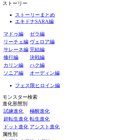
ストーリー
ストーリーまとめ
エキドナSARA編
マドゥ編
ゼラ編
リーチェ編
ヴェロア編
サレーネ編
完結編
修行編
決戦編
カリン編
ハク編
ソニア編
オーディン編
フェス限ヒロイン編
モンスター検索
進化形態別
試練進化
極醒進化
超転生進化
転生進化
ドット進化
アシスト進化
属性別