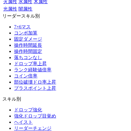
火属性
水属性
木属性
光属性
闇属性
リーダースキル別
7×6マス
コンボ加算
固定ダメージ
操作時間延長
操作時間固定
落ちコンなし
ドロップ率上昇
ランク経験値倍率
コイン倍率
部位破壊ドロ率上昇
プラスポイント上昇
スキル別
ドロップ強化
強化ドロップ目覚め
ヘイスト
リーダーチェンジ