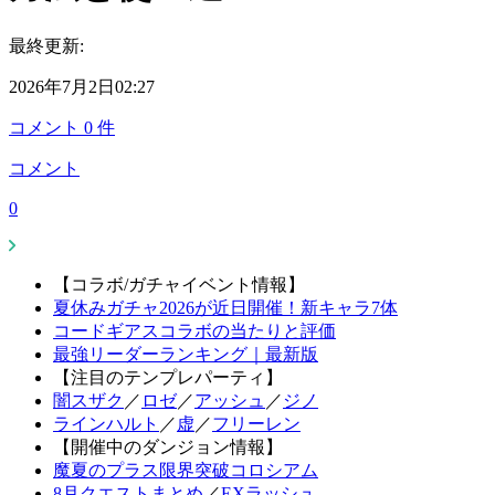
最終更新:
2026年7月2日02:27
コメント
0
件
コメント
0
【コラボ/ガチャイベント情報】
夏休みガチャ2026が近日開催！新キャラ7体
コードギアスコラボの当たりと評価
最強リーダーランキング｜最新版
【注目のテンプレパーティ】
闇スザク
／
ロゼ
／
アッシュ
／
ジノ
ラインハルト
／
虚
／
フリーレン
【開催中のダンジョン情報】
魔夏のプラス限界突破コロシアム
8月クエストまとめ
／
EXラッシュ