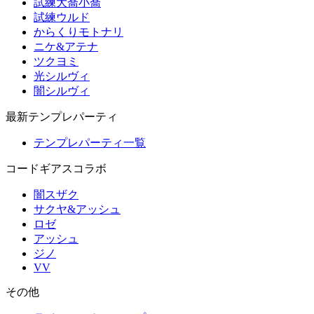
試練大喬小喬
試練ウルド
からくりモトナリ
ニケ&アテナ
ツクヨミ
光シルヴィ
闇シルヴィ
最新テンプレパーティ
テンプレパーティ一覧
コードギアスコラボ
闇スザク
サクヤ&アッシュ
ロゼ
アッシュ
ジノ
VV
その他