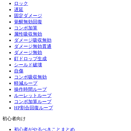
ロック
遅延
固定ダメージ
覚醒無効回復
コンボ加算
属性吸収無効
ダメージ吸収無効
ダメージ無効貫通
ダメージ無効
釘ドロップ生成
シールド破壊
自傷
コンボ吸収無効
軽減ループ
操作時間ループ
ルーレットループ
コンボ加算ループ
HP割合回復ループ
初心者向け
初心者がやるべきことまとめ