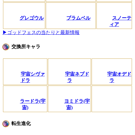
グレゴウル
ブラムベル
スノーテ
ィア
▶ゴッドフェスの当たりと最新情報
交換所キャラ
宇宙シヴァ
宇宙ネプド
宇宙オデド
ドラ
ラ
ラ
ラードラ(宇
ヨミドラ(宇
宙)
宙)
転生進化