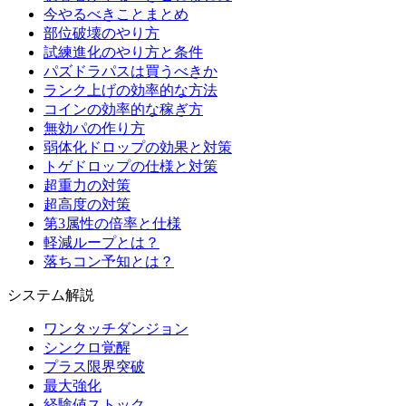
今やるべきことまとめ
部位破壊のやり方
試練進化のやり方と条件
パズドラパスは買うべきか
ランク上げの効率的な方法
コインの効率的な稼ぎ方
無効パの作り方
弱体化ドロップの効果と対策
トゲドロップの仕様と対策
超重力の対策
超高度の対策
第3属性の倍率と仕様
軽減ループとは？
落ちコン予知とは？
システム解説
ワンタッチダンジョン
シンクロ覚醒
プラス限界突破
最大強化
経験値ストック