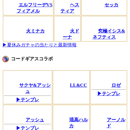
エルフリーデVS
ヘス
セッカ
フィアメル
ティア
火ミナカ
火ド
究極イシス&
ーナ
ネフティス
▶夏休みガチャの当たりと最新情報
コードギアスコラボ
サクヤ&アッシ
LL&CC
ロゼ
ュ
▶テンプレ
▶テンプレ
アッシュ
琉高ハル
アーノル
カ
ド
▶テンプレ