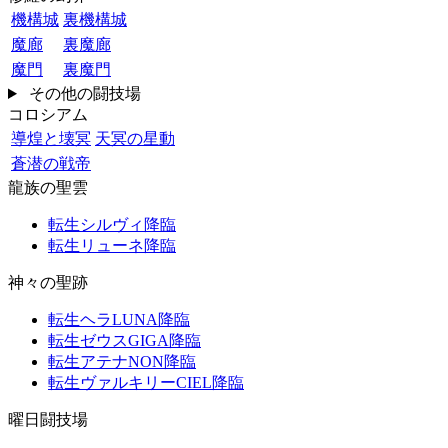
機構城
裏機構城
魔廊
裏魔廊
魔門
裏魔門
その他の闘技場
コロシアム
導煌と壊冥
天冥の星動
蒼潜の戦帝
龍族の聖雲
転生シルヴィ降臨
転生リューネ降臨
神々の聖跡
転生ヘラLUNA降臨
転生ゼウスGIGA降臨
転生アテナNON降臨
転生ヴァルキリーCIEL降臨
曜日闘技場