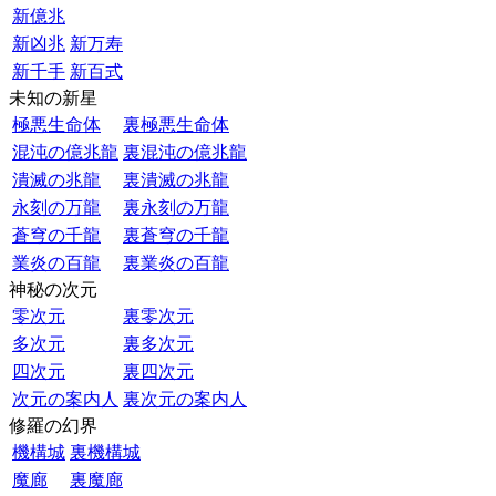
新億兆
新凶兆
新万寿
新千手
新百式
未知の新星
極悪生命体
裏極悪生命体
混沌の億兆龍
裏混沌の億兆龍
潰滅の兆龍
裏潰滅の兆龍
永刻の万龍
裏永刻の万龍
蒼穹の千龍
裏蒼穹の千龍
業炎の百龍
裏業炎の百龍
神秘の次元
零次元
裏零次元
多次元
裏多次元
四次元
裏四次元
次元の案内人
裏次元の案内人
修羅の幻界
機構城
裏機構城
魔廊
裏魔廊