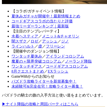
【コラボ/ガチャイベント情報】
夏休みガチャが開催中！最新情報まとめ
コードギアスコラボの当たりと評価
最強リーダーランキング｜最新版
【注目のテンプレパーティ】
水着ヘスティア
／
メニット&チャオリン
闇スザク
／
ロゼ
／
アッシュ
／
ジノ
ラインハルト
／
虚
／
フリーレン
【開催中のダンジョン情報】
ワンタッチ夏休み
／
アイランドコロシアム
魔夏の＋限界突破コロシアム
／
ノーランド降臨
ワンタッチギアス
／
コードギアスコロシアム
8月クエストまとめ
／
EXラッシュ
GameWithからのお知らせ
パズドラ攻略ライターを新規募集中！
未経験可&完全在宅！攻略ライター募集！
パズドラの騎士の旗の入手方法と使い道をまとめています。
▶ナイト降臨の攻略と周回パーティはこちら