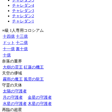
チャレダン5
チャレダン4
チャレダン3
チャレダン2
チャレダン1
∞級 1人専用コロシアム
十四億
十三億
ドット
十二億
十一億
裏十億
十億
奈落の重界
大樹の霊王
紅蓮の機王
天空の儚域
霧雨の魔王
風雲の龍王
守霊の天体
太陽の守護者
月の守護者
金星の守護者
水星の守護者
木星の守護者
再臨の超星