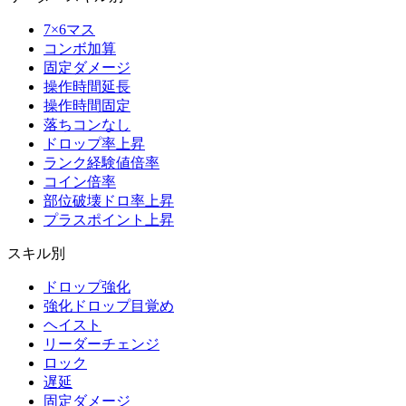
7×6マス
コンボ加算
固定ダメージ
操作時間延長
操作時間固定
落ちコンなし
ドロップ率上昇
ランク経験値倍率
コイン倍率
部位破壊ドロ率上昇
プラスポイント上昇
スキル別
ドロップ強化
強化ドロップ目覚め
ヘイスト
リーダーチェンジ
ロック
遅延
固定ダメージ