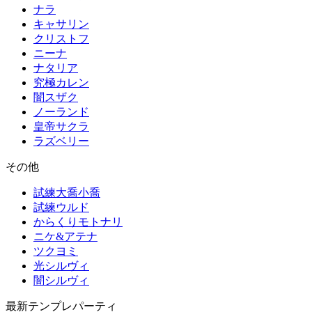
ナラ
キャサリン
クリストフ
ニーナ
ナタリア
究極カレン
闇スザク
ノーランド
皇帝サクラ
ラズベリー
その他
試練大喬小喬
試練ウルド
からくりモトナリ
ニケ&アテナ
ツクヨミ
光シルヴィ
闇シルヴィ
最新テンプレパーティ