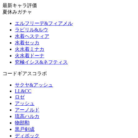
最新キャラ評価
夏休みガチャ
エルフリーデ&フィアメル
ラビリル&ルウ
水着ヘスティア
水着セッカ
火水着ミナカ
火水着ドーナ
究極イシス&ネフティス
コードギアスコラボ
サクヤ&アッシュ
LL&CC
ロゼ
アッシュ
アーノルド
琉高ハルカ
物部勲
黒戸剣成
ディボック