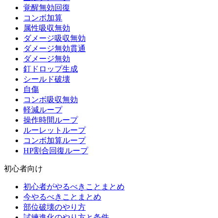
覚醒無効回復
コンボ加算
属性吸収無効
ダメージ吸収無効
ダメージ無効貫通
ダメージ無効
釘ドロップ生成
シールド破壊
自傷
コンボ吸収無効
軽減ループ
操作時間ループ
ルーレットループ
コンボ加算ループ
HP割合回復ループ
初心者向け
初心者がやるべきことまとめ
今やるべきことまとめ
部位破壊のやり方
試練進化のやり方と条件