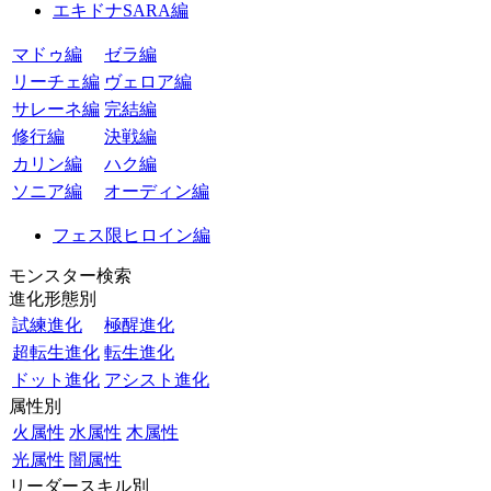
エキドナSARA編
マドゥ編
ゼラ編
リーチェ編
ヴェロア編
サレーネ編
完結編
修行編
決戦編
カリン編
ハク編
ソニア編
オーディン編
フェス限ヒロイン編
モンスター検索
進化形態別
試練進化
極醒進化
超転生進化
転生進化
ドット進化
アシスト進化
属性別
火属性
水属性
木属性
光属性
闇属性
リーダースキル別