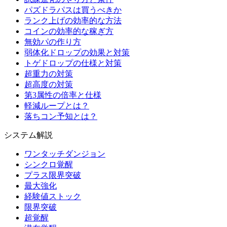
パズドラパスは買うべきか
ランク上げの効率的な方法
コインの効率的な稼ぎ方
無効パの作り方
弱体化ドロップの効果と対策
トゲドロップの仕様と対策
超重力の対策
超高度の対策
第3属性の倍率と仕様
軽減ループとは？
落ちコン予知とは？
システム解説
ワンタッチダンジョン
シンクロ覚醒
プラス限界突破
最大強化
経験値ストック
限界突破
超覚醒