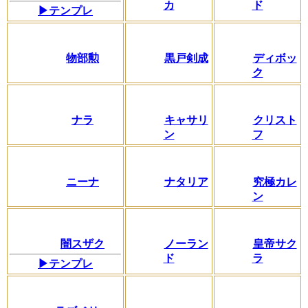
カ
ド
▶テンプレ
物部勲
黒戸剣成
ディボッ
ク
ナラ
キャサリ
クリスト
ン
フ
ニーナ
ナタリア
究極カレ
ン
闇スザク
ノーラン
皇帝サク
ド
ラ
▶テンプレ