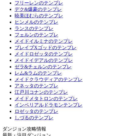
フリーレンのテンプレ
デク&爆豪のテンプレ
暁美ほむらのテンプレ
ヒンメルのテンプレ
ランスのテンプレ
フェルンのテンプレ
メイドイルミナのテンプレ
ブレイブXゴッドのテンプレ
メイドロゼッタのテンプレ
メイドイデアルのテンプレ
ゼラ&チェルンのテンプレ
レム&ラムのテンプレ
メイドクラウディアのテンプレ
アネッタのテンプレ
江戸川コナンのテンプレ
メイドメタトロンのテンプレ
インペリアルドラモンテンプレ
ロゼッタのテンプレ
しづるのテンプレ
ダンジョン攻略情報
最新・注目ダンジョン