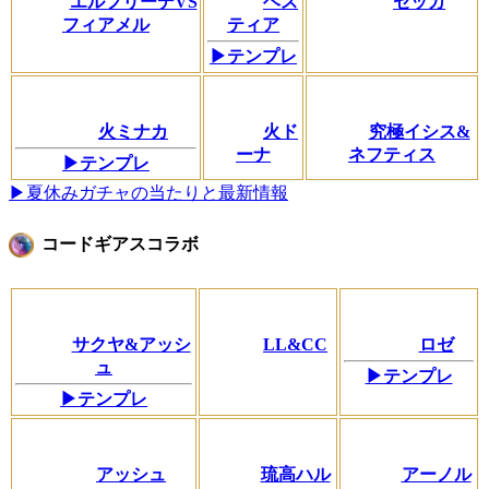
エルフリーデVS
ヘス
セッカ
フィアメル
ティア
▶テンプレ
火ミナカ
火ド
究極イシス&
ーナ
ネフティス
▶テンプレ
▶夏休みガチャの当たりと最新情報
コードギアスコラボ
サクヤ&アッシ
LL&CC
ロゼ
ュ
▶テンプレ
▶テンプレ
アッシュ
琉高ハル
アーノル