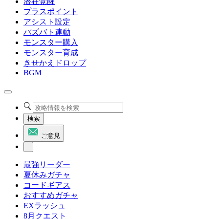
潜在覚醒
プラスポイント
アシスト設定
パズバト連動
モンスター購入
モンスター育成
きせかえドロップ
BGM
検索
ご意見
最強リーダー
夏休みガチャ
コードギアス
おすすめガチャ
EXラッシュ
8月クエスト