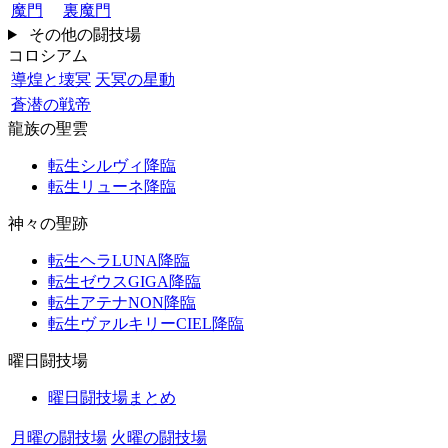
魔門
裏魔門
その他の闘技場
コロシアム
導煌と壊冥
天冥の星動
蒼潜の戦帝
龍族の聖雲
転生シルヴィ降臨
転生リューネ降臨
神々の聖跡
転生ヘラLUNA降臨
転生ゼウスGIGA降臨
転生アテナNON降臨
転生ヴァルキリーCIEL降臨
曜日闘技場
曜日闘技場まとめ
月曜の闘技場
火曜の闘技場