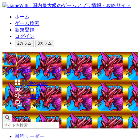
ホーム
ゲーム検索
新規登録
ログイン
2カラム
3カラム
パズドラ攻略｜パズル＆ドラゴンズ
他の攻略
コミュ
速報
掲示板
最強リーダー