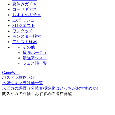
夏休みガチャ
コードギアス
おすすめガチャ
EXラッシュ
8月クエスト
ワンタッチ
モンスター検索
アシスト検索
その他
最強パーティ
最強アシスト
フェス限一覧
GameWith
パズドラ攻略TOP
木属性キャラ評価一覧
スピカの評価（分岐究極進化はどっちがおすすめか）
闇スピカの評価！おすすめの潜在覚醒