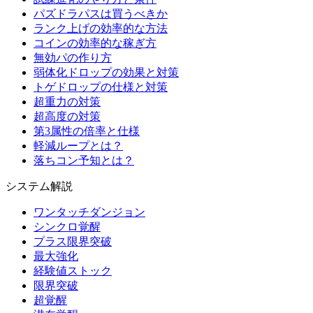
パズドラパスは買うべきか
ランク上げの効率的な方法
コインの効率的な稼ぎ方
無効パの作り方
弱体化ドロップの効果と対策
トゲドロップの仕様と対策
超重力の対策
超高度の対策
第3属性の倍率と仕様
軽減ループとは？
落ちコン予知とは？
システム解説
ワンタッチダンジョン
シンクロ覚醒
プラス限界突破
最大強化
経験値ストック
限界突破
超覚醒