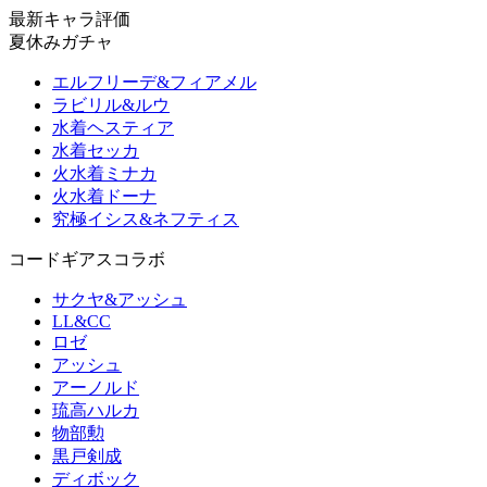
最新キャラ評価
夏休みガチャ
エルフリーデ&フィアメル
ラビリル&ルウ
水着ヘスティア
水着セッカ
火水着ミナカ
火水着ドーナ
究極イシス&ネフティス
コードギアスコラボ
サクヤ&アッシュ
LL&CC
ロゼ
アッシュ
アーノルド
琉高ハルカ
物部勲
黒戸剣成
ディボック