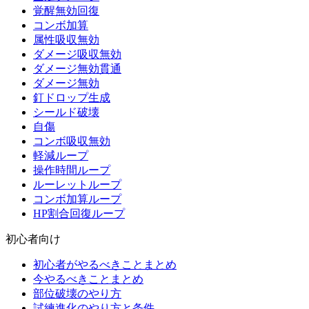
覚醒無効回復
コンボ加算
属性吸収無効
ダメージ吸収無効
ダメージ無効貫通
ダメージ無効
釘ドロップ生成
シールド破壊
自傷
コンボ吸収無効
軽減ループ
操作時間ループ
ルーレットループ
コンボ加算ループ
HP割合回復ループ
初心者向け
初心者がやるべきことまとめ
今やるべきことまとめ
部位破壊のやり方
試練進化のやり方と条件