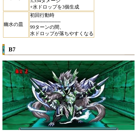
5,554ダメージ
+水ドロップを3個生成
初回行動時
--------------------
幽水の皿
99ターンの間、
水ドロップが落ちやすくなる
B7