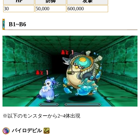
HP
防御
攻撃
30
50,000
600,000
B1~B6
※以下のモンスターから2~4体出現
パイロデビル