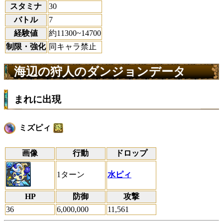
スタミナ
30
バトル
7
経験値
約11300~14700
制限・強化
同キャラ禁止
海辺の狩人のダンジョンデータ
まれに出現
ミズピィ
画像
行動
ドロップ
1ターン
水ピィ
HP
防御
攻撃
36
6,000,000
11,561