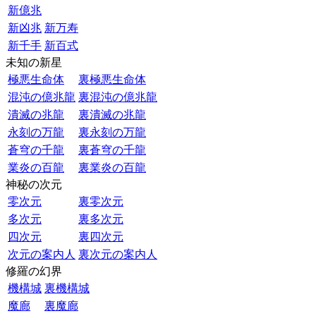
新億兆
新凶兆
新万寿
新千手
新百式
未知の新星
極悪生命体
裏極悪生命体
混沌の億兆龍
裏混沌の億兆龍
潰滅の兆龍
裏潰滅の兆龍
永刻の万龍
裏永刻の万龍
蒼穹の千龍
裏蒼穹の千龍
業炎の百龍
裏業炎の百龍
神秘の次元
零次元
裏零次元
多次元
裏多次元
四次元
裏四次元
次元の案内人
裏次元の案内人
修羅の幻界
機構城
裏機構城
魔廊
裏魔廊