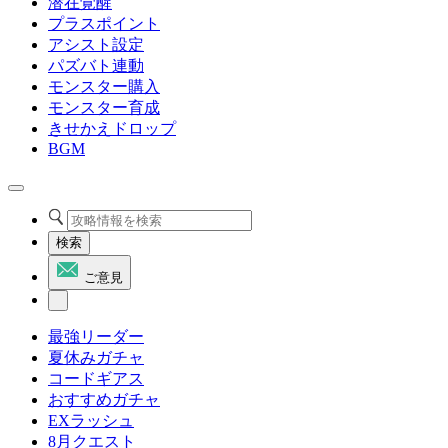
潜在覚醒
プラスポイント
アシスト設定
パズバト連動
モンスター購入
モンスター育成
きせかえドロップ
BGM
検索
ご意見
最強リーダー
夏休みガチャ
コードギアス
おすすめガチャ
EXラッシュ
8月クエスト