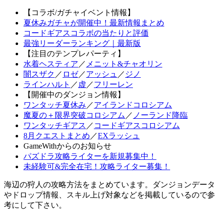
【コラボ/ガチャイベント情報】
夏休みガチャが開催中！最新情報まとめ
コードギアスコラボの当たりと評価
最強リーダーランキング｜最新版
【注目のテンプレパーティ】
水着ヘスティア
／
メニット&チャオリン
闇スザク
／
ロゼ
／
アッシュ
／
ジノ
ラインハルト
／
虚
／
フリーレン
【開催中のダンジョン情報】
ワンタッチ夏休み
／
アイランドコロシアム
魔夏の＋限界突破コロシアム
／
ノーランド降臨
ワンタッチギアス
／
コードギアスコロシアム
8月クエストまとめ
／
EXラッシュ
GameWithからのお知らせ
パズドラ攻略ライターを新規募集中！
未経験可&完全在宅！攻略ライター募集！
海辺の狩人の攻略方法をまとめています。ダンジョンデータ
やドロップ情報、スキル上げ対象などを掲載しているので参
考にして下さい。