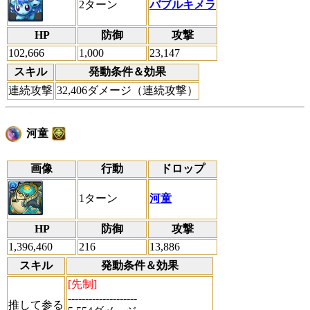
2ターン
バブルキメラ
HP
防御
攻撃
102,666
1,000
23,147
スキル
発動条件＆効果
連続攻撃
32,406ダメージ（連続攻撃）
河童
画像
行動
ドロップ
1ターン
河童
HP
防御
攻撃
1,396,460
216
13,886
スキル
発動条件＆効果
[先制]
--------------------
推して参る