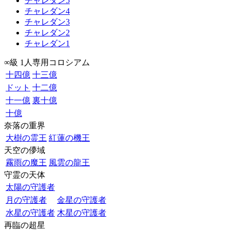
チャレダン5
チャレダン4
チャレダン3
チャレダン2
チャレダン1
∞級 1人専用コロシアム
十四億
十三億
ドット
十二億
十一億
裏十億
十億
奈落の重界
大樹の霊王
紅蓮の機王
天空の儚域
霧雨の魔王
風雲の龍王
守霊の天体
太陽の守護者
月の守護者
金星の守護者
水星の守護者
木星の守護者
再臨の超星