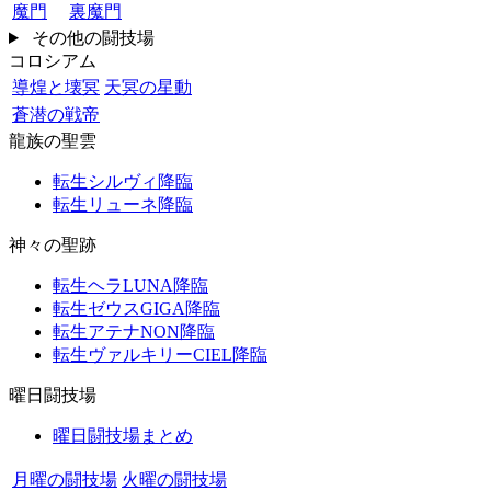
魔門
裏魔門
その他の闘技場
コロシアム
導煌と壊冥
天冥の星動
蒼潜の戦帝
龍族の聖雲
転生シルヴィ降臨
転生リューネ降臨
神々の聖跡
転生ヘラLUNA降臨
転生ゼウスGIGA降臨
転生アテナNON降臨
転生ヴァルキリーCIEL降臨
曜日闘技場
曜日闘技場まとめ
月曜の闘技場
火曜の闘技場