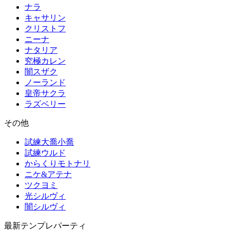
ナラ
キャサリン
クリストフ
ニーナ
ナタリア
究極カレン
闇スザク
ノーランド
皇帝サクラ
ラズベリー
その他
試練大喬小喬
試練ウルド
からくりモトナリ
ニケ&アテナ
ツクヨミ
光シルヴィ
闇シルヴィ
最新テンプレパーティ