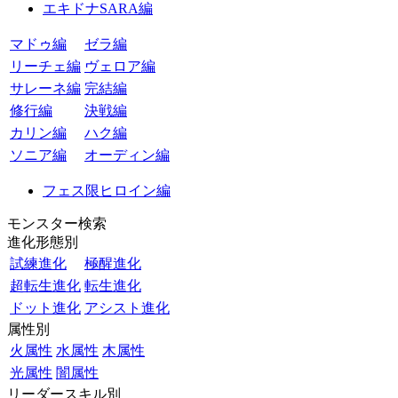
エキドナSARA編
マドゥ編
ゼラ編
リーチェ編
ヴェロア編
サレーネ編
完結編
修行編
決戦編
カリン編
ハク編
ソニア編
オーディン編
フェス限ヒロイン編
モンスター検索
進化形態別
試練進化
極醒進化
超転生進化
転生進化
ドット進化
アシスト進化
属性別
火属性
水属性
木属性
光属性
闇属性
リーダースキル別