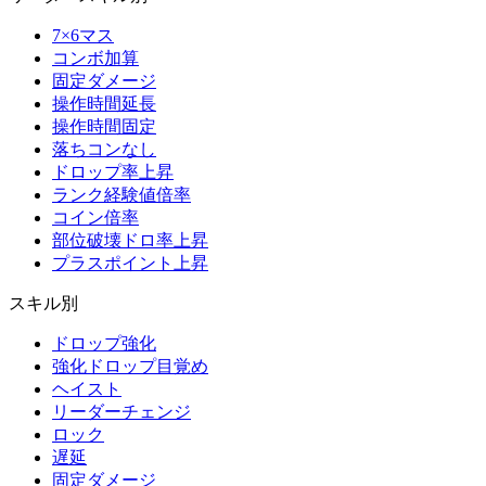
7×6マス
コンボ加算
固定ダメージ
操作時間延長
操作時間固定
落ちコンなし
ドロップ率上昇
ランク経験値倍率
コイン倍率
部位破壊ドロ率上昇
プラスポイント上昇
スキル別
ドロップ強化
強化ドロップ目覚め
ヘイスト
リーダーチェンジ
ロック
遅延
固定ダメージ