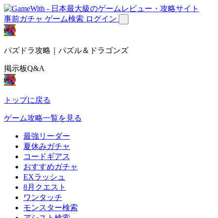
事前ガチャ
ゲーム検索
ログイン
パズドラ攻略｜パズル＆ドラゴンズ
掲示板Q&A
トップに戻る
ゲーム攻略一覧を見る
最強リーダー
夏休みガチャ
コードギアス
おすすめガチャ
EXラッシュ
8月クエスト
ワンタッチ
モンスター検索
アシスト検索