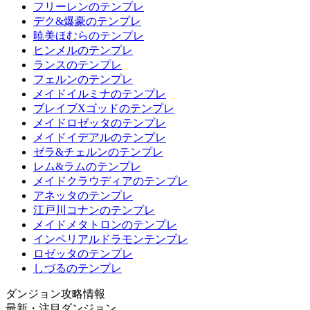
フリーレンのテンプレ
デク&爆豪のテンプレ
暁美ほむらのテンプレ
ヒンメルのテンプレ
ランスのテンプレ
フェルンのテンプレ
メイドイルミナのテンプレ
ブレイブXゴッドのテンプレ
メイドロゼッタのテンプレ
メイドイデアルのテンプレ
ゼラ&チェルンのテンプレ
レム&ラムのテンプレ
メイドクラウディアのテンプレ
アネッタのテンプレ
江戸川コナンのテンプレ
メイドメタトロンのテンプレ
インペリアルドラモンテンプレ
ロゼッタのテンプレ
しづるのテンプレ
ダンジョン攻略情報
最新・注目ダンジョン