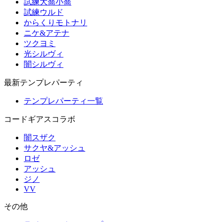
試練大喬小喬
試練ウルド
からくりモトナリ
ニケ&アテナ
ツクヨミ
光シルヴィ
闇シルヴィ
最新テンプレパーティ
テンプレパーティ一覧
コードギアスコラボ
闇スザク
サクヤ&アッシュ
ロゼ
アッシュ
ジノ
VV
その他