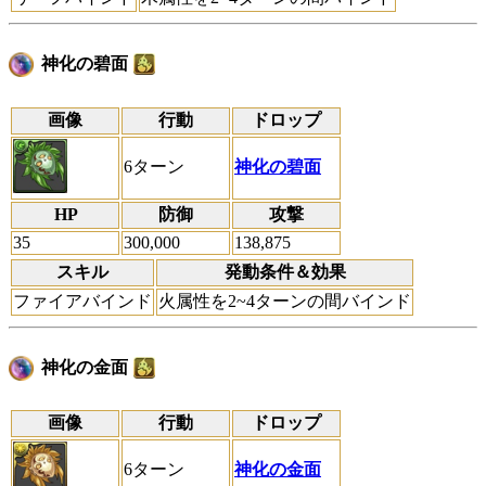
神化の碧面
画像
行動
ドロップ
6ターン
神化の碧面
HP
防御
攻撃
35
300,000
138,875
スキル
発動条件＆効果
ファイアバインド
火属性を2~4ターンの間バインド
神化の金面
画像
行動
ドロップ
6ターン
神化の金面