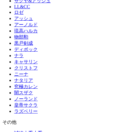
サクヤ&アッシュ
LL&CC
ロゼ
アッシュ
アーノルド
琉高ハルカ
物部勲
黒戸剣成
ディボック
ナラ
キャサリン
クリストフ
ニーナ
ナタリア
究極カレン
闇スザク
ノーランド
皇帝サクラ
ラズベリー
その他