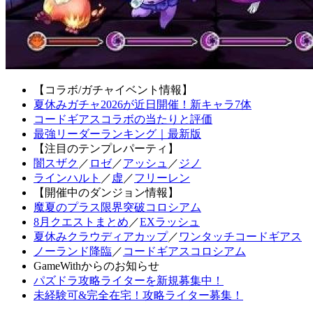
【コラボ/ガチャイベント情報】
夏休みガチャ2026が近日開催！新キャラ7体
コードギアスコラボの当たりと評価
最強リーダーランキング｜最新版
【注目のテンプレパーティ】
闇スザク
／
ロゼ
／
アッシュ
／
ジノ
ラインハルト
／
虚
／
フリーレン
【開催中のダンジョン情報】
魔夏のプラス限界突破コロシアム
8月クエストまとめ
／
EXラッシュ
夏休みクラウディアカップ
／
ワンタッチコードギアス
ノーランド降臨
／
コードギアスコロシアム
GameWithからのお知らせ
パズドラ攻略ライターを新規募集中！
未経験可&完全在宅！攻略ライター募集！