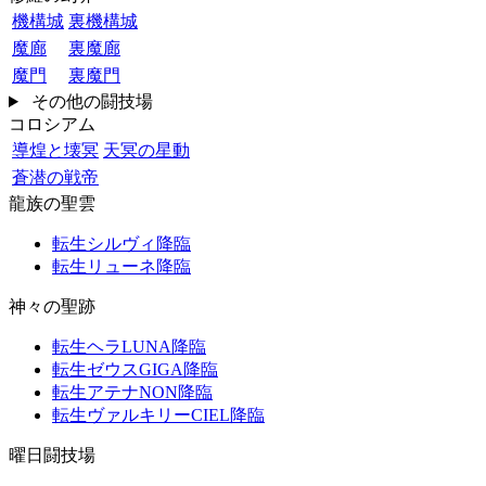
機構城
裏機構城
魔廊
裏魔廊
魔門
裏魔門
その他の闘技場
コロシアム
導煌と壊冥
天冥の星動
蒼潜の戦帝
龍族の聖雲
転生シルヴィ降臨
転生リューネ降臨
神々の聖跡
転生ヘラLUNA降臨
転生ゼウスGIGA降臨
転生アテナNON降臨
転生ヴァルキリーCIEL降臨
曜日闘技場