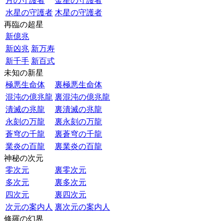
月の守護者
金星の守護者
水星の守護者
木星の守護者
再臨の超星
新億兆
新凶兆
新万寿
新千手
新百式
未知の新星
極悪生命体
裏極悪生命体
混沌の億兆龍
裏混沌の億兆龍
潰滅の兆龍
裏潰滅の兆龍
永刻の万龍
裏永刻の万龍
蒼穹の千龍
裏蒼穹の千龍
業炎の百龍
裏業炎の百龍
神秘の次元
零次元
裏零次元
多次元
裏多次元
四次元
裏四次元
次元の案内人
裏次元の案内人
修羅の幻界