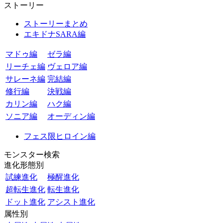
ストーリー
ストーリーまとめ
エキドナSARA編
マドゥ編
ゼラ編
リーチェ編
ヴェロア編
サレーネ編
完結編
修行編
決戦編
カリン編
ハク編
ソニア編
オーディン編
フェス限ヒロイン編
モンスター検索
進化形態別
試練進化
極醒進化
超転生進化
転生進化
ドット進化
アシスト進化
属性別