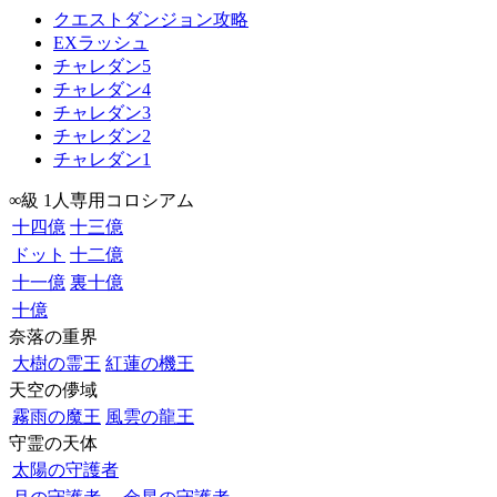
クエストダンジョン攻略
EXラッシュ
チャレダン5
チャレダン4
チャレダン3
チャレダン2
チャレダン1
∞級 1人専用コロシアム
十四億
十三億
ドット
十二億
十一億
裏十億
十億
奈落の重界
大樹の霊王
紅蓮の機王
天空の儚域
霧雨の魔王
風雲の龍王
守霊の天体
太陽の守護者