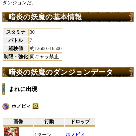
ダンジョンだ。
暗炎の妖魔の基本情報
スタミナ
30
バトル
7
経験値
約12600~16500
制限・強化
同キャラ禁止
暗炎の妖魔のダンジョンデータ
まれに出現
ホノピィ
画像
行動
ドロップ
1ターン
ホノピィ