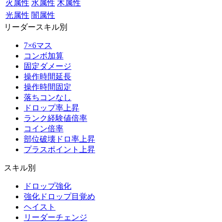
火属性
水属性
木属性
光属性
闇属性
リーダースキル別
7×6マス
コンボ加算
固定ダメージ
操作時間延長
操作時間固定
落ちコンなし
ドロップ率上昇
ランク経験値倍率
コイン倍率
部位破壊ドロ率上昇
プラスポイント上昇
スキル別
ドロップ強化
強化ドロップ目覚め
ヘイスト
リーダーチェンジ