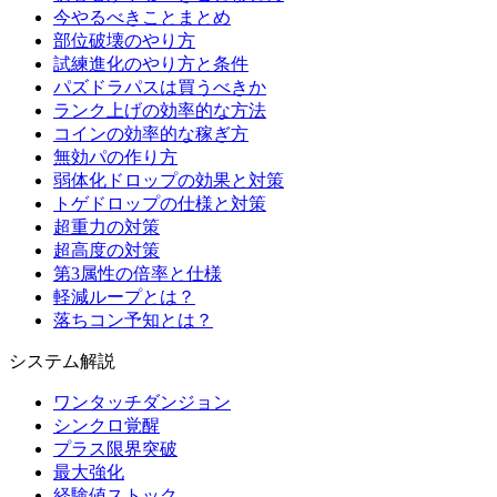
今やるべきことまとめ
部位破壊のやり方
試練進化のやり方と条件
パズドラパスは買うべきか
ランク上げの効率的な方法
コインの効率的な稼ぎ方
無効パの作り方
弱体化ドロップの効果と対策
トゲドロップの仕様と対策
超重力の対策
超高度の対策
第3属性の倍率と仕様
軽減ループとは？
落ちコン予知とは？
システム解説
ワンタッチダンジョン
シンクロ覚醒
プラス限界突破
最大強化
経験値ストック