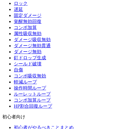
ロック
遅延
固定ダメージ
覚醒無効回復
コンボ加算
属性吸収無効
ダメージ吸収無効
ダメージ無効貫通
ダメージ無効
釘ドロップ生成
シールド破壊
自傷
コンボ吸収無効
軽減ループ
操作時間ループ
ルーレットループ
コンボ加算ループ
HP割合回復ループ
初心者向け
初心者がやるべきことまとめ