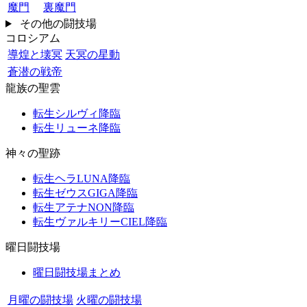
魔門
裏魔門
その他の闘技場
コロシアム
導煌と壊冥
天冥の星動
蒼潜の戦帝
龍族の聖雲
転生シルヴィ降臨
転生リューネ降臨
神々の聖跡
転生ヘラLUNA降臨
転生ゼウスGIGA降臨
転生アテナNON降臨
転生ヴァルキリーCIEL降臨
曜日闘技場
曜日闘技場まとめ
月曜の闘技場
火曜の闘技場