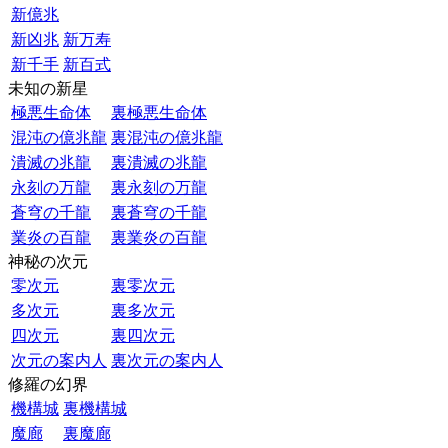
新億兆
新凶兆
新万寿
新千手
新百式
未知の新星
極悪生命体
裏極悪生命体
混沌の億兆龍
裏混沌の億兆龍
潰滅の兆龍
裏潰滅の兆龍
永刻の万龍
裏永刻の万龍
蒼穹の千龍
裏蒼穹の千龍
業炎の百龍
裏業炎の百龍
神秘の次元
零次元
裏零次元
多次元
裏多次元
四次元
裏四次元
次元の案内人
裏次元の案内人
修羅の幻界
機構城
裏機構城
魔廊
裏魔廊