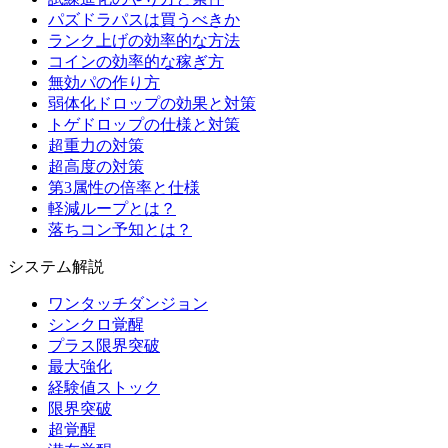
パズドラパスは買うべきか
ランク上げの効率的な方法
コインの効率的な稼ぎ方
無効パの作り方
弱体化ドロップの効果と対策
トゲドロップの仕様と対策
超重力の対策
超高度の対策
第3属性の倍率と仕様
軽減ループとは？
落ちコン予知とは？
システム解説
ワンタッチダンジョン
シンクロ覚醒
プラス限界突破
最大強化
経験値ストック
限界突破
超覚醒