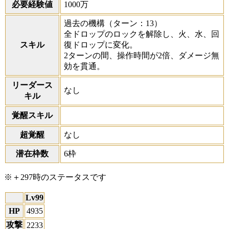
必要経験値
1000万
過去の機構
（ターン：13）
全ドロップのロックを解除し、火、水、回
スキル
復ドロップに変化。
2ターンの間、操作時間が2倍、ダメージ無
効を貫通。
リーダース
なし
キル
覚醒スキル
超覚醒
なし
潜在枠数
6枠
※＋297時のステータスです
Lv99
HP
4935
攻撃
2233