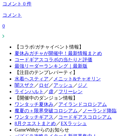
コメント
0
件
コメント
0
【コラボ/ガチャイベント情報】
夏休みガチャが開催中！最新情報まとめ
コードギアスコラボの当たりと評価
最強リーダーランキング｜最新版
【注目のテンプレパーティ】
水着ヘスティア
／
メニット&チャオリン
闇スザク
／
ロゼ
／
アッシュ
／
ジノ
ラインハルト
／
虚
／
フリーレン
【開催中のダンジョン情報】
ワンタッチ夏休み
／
アイランドコロシアム
魔夏の＋限界突破コロシアム
／
ノーランド降臨
ワンタッチギアス
／
コードギアスコロシアム
8月クエストまとめ
／
EXラッシュ
GameWithからのお知らせ