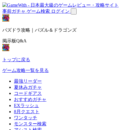
事前ガチャ
ゲーム検索
ログイン
パズドラ攻略｜パズル＆ドラゴンズ
掲示板Q&A
トップに戻る
ゲーム攻略一覧を見る
最強リーダー
夏休みガチャ
コードギアス
おすすめガチャ
EXラッシュ
8月クエスト
ワンタッチ
モンスター検索
アシスト検索