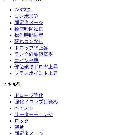
7×6マス
コンボ加算
固定ダメージ
操作時間延長
操作時間固定
落ちコンなし
ドロップ率上昇
ランク経験値倍率
コイン倍率
部位破壊ドロ率上昇
プラスポイント上昇
スキル別
ドロップ強化
強化ドロップ目覚め
ヘイスト
リーダーチェンジ
ロック
遅延
固定ダメージ