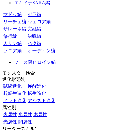
エキドナSARA編
マドゥ編
ゼラ編
リーチェ編
ヴェロア編
サレーネ編
完結編
修行編
決戦編
カリン編
ハク編
ソニア編
オーディン編
フェス限ヒロイン編
モンスター検索
進化形態別
試練進化
極醒進化
超転生進化
転生進化
ドット進化
アシスト進化
属性別
火属性
水属性
木属性
光属性
闇属性
リーダースキル別