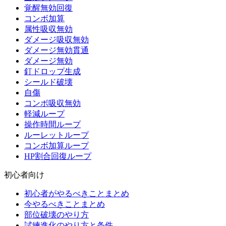
覚醒無効回復
コンボ加算
属性吸収無効
ダメージ吸収無効
ダメージ無効貫通
ダメージ無効
釘ドロップ生成
シールド破壊
自傷
コンボ吸収無効
軽減ループ
操作時間ループ
ルーレットループ
コンボ加算ループ
HP割合回復ループ
初心者向け
初心者がやるべきことまとめ
今やるべきことまとめ
部位破壊のやり方
試練進化のやり方と条件