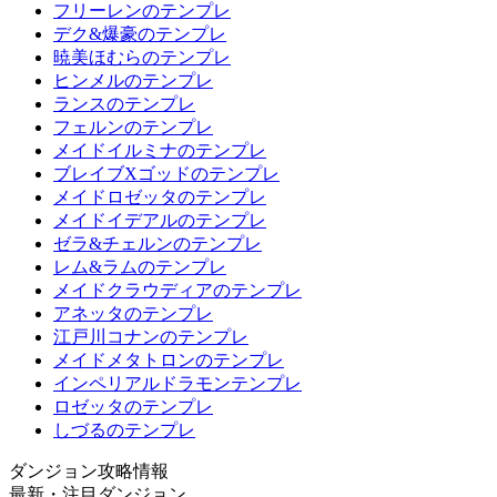
フリーレンのテンプレ
デク&爆豪のテンプレ
暁美ほむらのテンプレ
ヒンメルのテンプレ
ランスのテンプレ
フェルンのテンプレ
メイドイルミナのテンプレ
ブレイブXゴッドのテンプレ
メイドロゼッタのテンプレ
メイドイデアルのテンプレ
ゼラ&チェルンのテンプレ
レム&ラムのテンプレ
メイドクラウディアのテンプレ
アネッタのテンプレ
江戸川コナンのテンプレ
メイドメタトロンのテンプレ
インペリアルドラモンテンプレ
ロゼッタのテンプレ
しづるのテンプレ
ダンジョン攻略情報
最新・注目ダンジョン