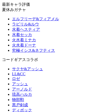
最新キャラ評価
夏休みガチャ
エルフリーデ&フィアメル
ラビリル&ルウ
水着ヘスティア
水着セッカ
火水着ミナカ
火水着ドーナ
究極イシス&ネフティス
コードギアスコラボ
サクヤ&アッシュ
LL&CC
ロゼ
アッシュ
アーノルド
琉高ハルカ
物部勲
黒戸剣成
ディボック