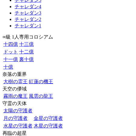
チャレダン5
チャレダン4
チャレダン3
チャレダン2
チャレダン1
∞級 1人専用コロシアム
十四億
十三億
ドット
十二億
十一億
裏十億
十億
奈落の重界
大樹の霊王
紅蓮の機王
天空の儚域
霧雨の魔王
風雲の龍王
守霊の天体
太陽の守護者
月の守護者
金星の守護者
水星の守護者
木星の守護者
再臨の超星