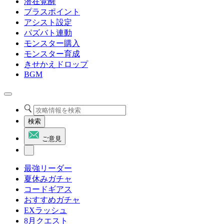
潜在覚醒
プラスポイント
アシスト設定
パズバト連動
モンスター購入
モンスター育成
きせかえドロップ
BGM
検索
ご意見
最強リーダー
夏休みガチャ
コードギアス
おすすめガチャ
EXラッシュ
8月クエスト