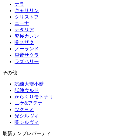
ナラ
キャサリン
クリストフ
ニーナ
ナタリア
究極カレン
闇スザク
ノーランド
皇帝サクラ
ラズベリー
その他
試練大喬小喬
試練ウルド
からくりモトナリ
ニケ&アテナ
ツクヨミ
光シルヴィ
闇シルヴィ
最新テンプレパーティ