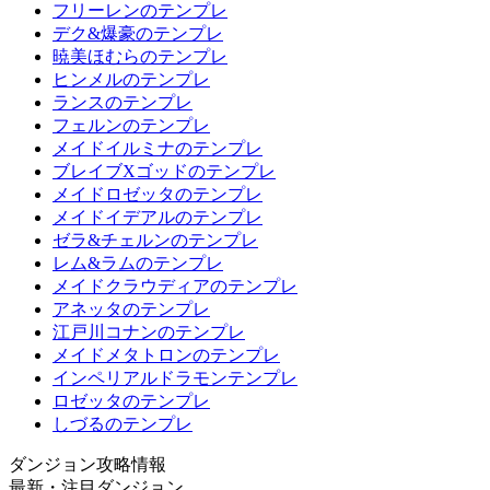
フリーレンのテンプレ
デク&爆豪のテンプレ
暁美ほむらのテンプレ
ヒンメルのテンプレ
ランスのテンプレ
フェルンのテンプレ
メイドイルミナのテンプレ
ブレイブXゴッドのテンプレ
メイドロゼッタのテンプレ
メイドイデアルのテンプレ
ゼラ&チェルンのテンプレ
レム&ラムのテンプレ
メイドクラウディアのテンプレ
アネッタのテンプレ
江戸川コナンのテンプレ
メイドメタトロンのテンプレ
インペリアルドラモンテンプレ
ロゼッタのテンプレ
しづるのテンプレ
ダンジョン攻略情報
最新・注目ダンジョン