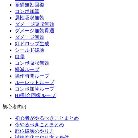
覚醒無効回復
コンボ加算
属性吸収無効
ダメージ吸収無効
ダメージ無効貫通
ダメージ無効
釘ドロップ生成
シールド破壊
自傷
コンボ吸収無効
軽減ループ
操作時間ループ
ルーレットループ
コンボ加算ループ
HP割合回復ループ
初心者向け
初心者がやるべきことまとめ
今やるべきことまとめ
部位破壊のやり方
試練進化のやり方と条件