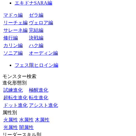
エキドナSARA編
マドゥ編
ゼラ編
リーチェ編
ヴェロア編
サレーネ編
完結編
修行編
決戦編
カリン編
ハク編
ソニア編
オーディン編
フェス限ヒロイン編
モンスター検索
進化形態別
試練進化
極醒進化
超転生進化
転生進化
ドット進化
アシスト進化
属性別
火属性
水属性
木属性
光属性
闇属性
リーダースキル別