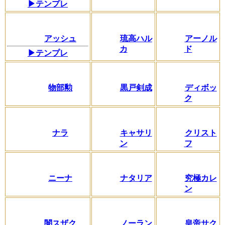
▶テンプレ
アッシュ
琉高ハル
アーノル
カ
ド
▶テンプレ
物部勲
黒戸剣成
ディボッ
ク
ナラ
キャサリ
クリスト
ン
フ
ニーナ
ナタリア
究極カレ
ン
闇スザク
ノーラン
皇帝サク