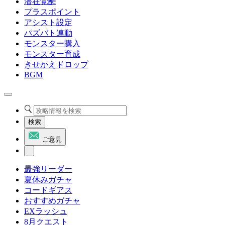
潜在覚醒
プラスポイント
アシスト設定
パズバト連動
モンスター購入
モンスター育成
きせかえドロップ
BGM
検索
ご意見
最強リーダー
夏休みガチャ
コードギアス
おすすめガチャ
EXラッシュ
8月クエスト