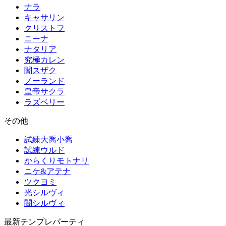
ナラ
キャサリン
クリストフ
ニーナ
ナタリア
究極カレン
闇スザク
ノーランド
皇帝サクラ
ラズベリー
その他
試練大喬小喬
試練ウルド
からくりモトナリ
ニケ&アテナ
ツクヨミ
光シルヴィ
闇シルヴィ
最新テンプレパーティ