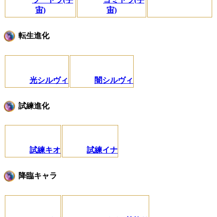
宙)
宙)
転生進化
光シルヴィ
闇シルヴィ
試練進化
試練キオ
試練イナ
降臨キャラ