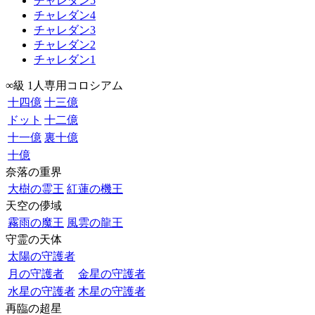
チャレダン5
チャレダン4
チャレダン3
チャレダン2
チャレダン1
∞級 1人専用コロシアム
十四億
十三億
ドット
十二億
十一億
裏十億
十億
奈落の重界
大樹の霊王
紅蓮の機王
天空の儚域
霧雨の魔王
風雲の龍王
守霊の天体
太陽の守護者
月の守護者
金星の守護者
水星の守護者
木星の守護者
再臨の超星