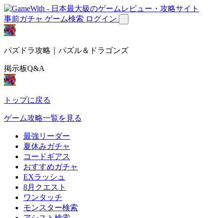
事前ガチャ
ゲーム検索
ログイン
パズドラ攻略｜パズル＆ドラゴンズ
掲示板Q&A
トップに戻る
ゲーム攻略一覧を見る
最強リーダー
夏休みガチャ
コードギアス
おすすめガチャ
EXラッシュ
8月クエスト
ワンタッチ
モンスター検索
アシスト検索