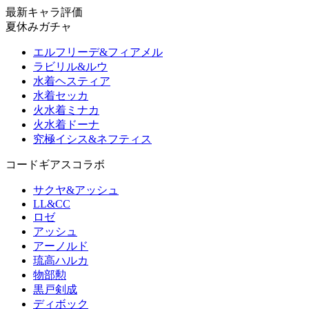
最新キャラ評価
夏休みガチャ
エルフリーデ&フィアメル
ラビリル&ルウ
水着ヘスティア
水着セッカ
火水着ミナカ
火水着ドーナ
究極イシス&ネフティス
コードギアスコラボ
サクヤ&アッシュ
LL&CC
ロゼ
アッシュ
アーノルド
琉高ハルカ
物部勲
黒戸剣成
ディボック