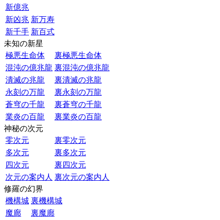
新億兆
新凶兆
新万寿
新千手
新百式
未知の新星
極悪生命体
裏極悪生命体
混沌の億兆龍
裏混沌の億兆龍
潰滅の兆龍
裏潰滅の兆龍
永刻の万龍
裏永刻の万龍
蒼穹の千龍
裏蒼穹の千龍
業炎の百龍
裏業炎の百龍
神秘の次元
零次元
裏零次元
多次元
裏多次元
四次元
裏四次元
次元の案内人
裏次元の案内人
修羅の幻界
機構城
裏機構城
魔廊
裏魔廊