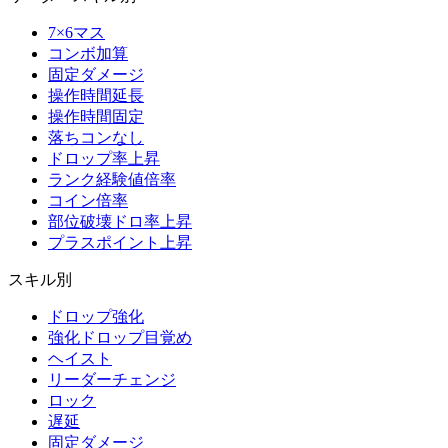
7×6マス
コンボ加算
固定ダメージ
操作時間延長
操作時間固定
落ちコンなし
ドロップ率上昇
ランク経験値倍率
コイン倍率
部位破壊ドロ率上昇
プラスポイント上昇
スキル別
ドロップ強化
強化ドロップ目覚め
ヘイスト
リーダーチェンジ
ロック
遅延
固定ダメージ