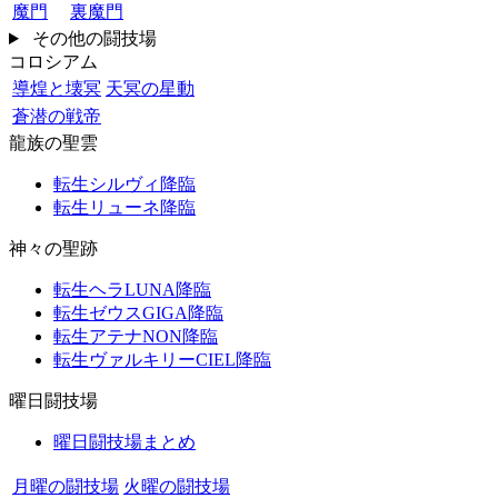
魔門
裏魔門
その他の闘技場
コロシアム
導煌と壊冥
天冥の星動
蒼潜の戦帝
龍族の聖雲
転生シルヴィ降臨
転生リューネ降臨
神々の聖跡
転生ヘラLUNA降臨
転生ゼウスGIGA降臨
転生アテナNON降臨
転生ヴァルキリーCIEL降臨
曜日闘技場
曜日闘技場まとめ
月曜の闘技場
火曜の闘技場