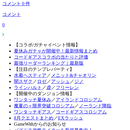
コメント
0
件
コメント
0
【コラボ/ガチャイベント情報】
夏休みガチャが開催中！最新情報まとめ
コードギアスコラボの当たりと評価
最強リーダーランキング｜最新版
【注目のテンプレパーティ】
水着ヘスティア
／
メニット&チャオリン
闇スザク
／
ロゼ
／
アッシュ
／
ジノ
ラインハルト
／
虚
／
フリーレン
【開催中のダンジョン情報】
ワンタッチ夏休み
／
アイランドコロシアム
魔夏の＋限界突破コロシアム
／
ノーランド降臨
ワンタッチギアス
／
コードギアスコロシアム
8月クエストまとめ
／
EXラッシュ
GameWithからのお知らせ